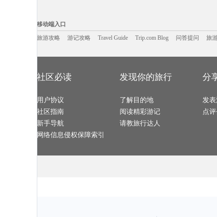
内罗毕旅游攻略
桑给巴尔岛旅游攻略
卡普里旅游攻略
莆田旅游攻略
凯尔旅游攻略
屏南旅游攻略
河曲旅游攻略
图片旅游攻略
尼奥旅游攻略
信阳旅游攻略
东乡旅游攻略
新德里旅游攻
移动端入口:
纳什维尔旅游攻略
沐川旅游攻略
湖口旅游攻略
庐江旅游攻略
密尔沃基旅游攻略
喀麦隆旅游攻略
丽江旅游攻略
阿马尔旅游攻
Trip.com Blog
Travel Guide
旅游资讯
瓦努阿图旅游攻略
文县旅游攻略
襄垣旅游攻略
游记攻略
携程美食林
问
那曲地区
移动端入口
胶州旅游攻略
抚仙湖旅游攻略
加勒旅游攻略
米科诺斯
九寨沟旅游攻略
唐克旅游攻略
琼海旅游攻略
施瓦茨旅游攻
平潭旅游攻略
延庆旅游攻略
宣城旅游攻略
太阳城旅游攻
旅游攻略
游记攻略
卡塔尼亚旅游攻略
朔州旅游攻略
Travel Guide
利沃夫旅游攻略
Trip.com Blog
问答提问
旅
曼彻斯特
萨拉曼卡旅游攻略
凉山旅游攻略
金坛旅游攻略
仙都旅游攻略
伦敦旅游攻略
介休旅游攻略
歙县旅游攻略
塔曼尼加
萨尔茨堡旅游攻略
阿尔克马尔旅游攻略
马尔康旅游攻略
鲅鱼圈旅游攻
淮南旅游攻略
洛斯卡沃斯旅游攻略
卡塔旅游攻略
临沧旅游攻略
平谷旅游攻略
洪泽旅游攻略
里约旅游攻略
天门旅游攻略
江孜旅游攻略
塞罕坝旅游攻略
余杭旅游攻略
湖北旅游攻略
兴义旅游攻略
潮州旅游攻略
诺姆旅游攻略
营口旅游攻略
圣米歇尔山旅游攻略
清远旅游攻略
海南旅游攻略
潍坊旅游攻略
印第安纳波利斯旅游攻略
休斯顿旅游攻略
宫古岛旅游攻略
尼甘布旅游攻
社区必读
发现你的旅行
分
奉节旅游攻略
阿肯色州旅游攻略
里约旅游攻略
吉马良斯
福安旅游攻略
阿拉尔旅游攻略
红叶谷旅游攻略
魁北克市
的里雅斯特旅游攻略
鸡西旅游攻略
东方旅游攻略
盈江旅游攻略
云台山旅游攻略
万荣旅游攻略
兴宁旅游攻略
驻马店旅游攻
坦帕旅游攻略
宁化旅游攻略
湄洲岛旅游攻略
萨摩亚旅游攻
雷尼尔旅游攻略
用户协议
邵阳旅游攻略
了解目的地
通辽旅游攻略
巴黎旅游攻略
发表
郑州旅游攻略
蒙自旅游攻略
仙本那旅游攻略
气仙沼市
延吉旅游攻略
黄石国家公园旅游攻略
个旧旅游攻略
奥斯汀旅游攻
社区指南
阅读精彩游记
点评
三门峡旅游攻略
房山旅游攻略
橙县旅游攻略
巴塞罗那
重庆旅游攻略
热浪岛旅游攻略
烟台旅游攻略
连云港旅游攻
柬埔寨旅游攻略
七仙岭旅游攻略
句容旅游攻略
乌兰察布
新手导航
请教旅行达人
长汀县旅游攻略
万州旅游攻略
卡梅尔旅游攻略
北投旅游攻略
沙姆沙伊赫旅游攻略
昆明旅游攻略
伊图里河旅游攻略
丰宁坝上
下川岛旅游攻略
彭山旅游攻略
蒙山旅游攻略
赫章旅游攻略
网络信息侵权保障索引
玛沁旅游攻略
东兴旅游攻略
许昌旅游攻略
放鸡岛旅游攻
阿巴嘎旗旅游攻略
兰纳旅游攻略
黎平旅游攻略
沂水旅游攻略
太阳城旅游攻略
吕宋岛旅游攻略
大理市旅游攻略
黄冈旅游攻略
奉节旅游攻略
圣淘沙旅游攻略
日照旅游攻略
崇左旅游攻略
汉中旅游攻略
西澳旅游攻略
纳卡旅游攻略
阳泉旅游攻略
图木舒克旅游攻略
滨州旅游攻略
西班牙旅游攻略
山打根旅游攻
萨拉曼卡旅游攻略
山东旅游攻略
南投旅游攻略
皮亚琴察
登封旅游攻略
卑尔根旅游攻略
多哥旅游攻略
黔东南旅游攻
丹霞山旅游攻略
资源旅游攻略
普罗旺斯旅游攻略
玛纳斯旅游攻
利川旅游攻略
蓝泉旅游攻略
挪威旅游攻略
贵港旅游攻略
广安旅游攻略
咸阳旅游攻略
白洋淀旅游攻略
苏州旅游攻略
乌兰布统草原旅游攻略
万丹旅游攻略
丰宁旅游攻略
巴登巴登
文昌旅游攻略
宝鸡旅游攻略
古北水镇旅游攻略
楠溪江旅游攻
枣庄旅游攻略
立陶宛旅游攻略
袋鼠岛旅游攻略
东方旅游攻略
海港城旅游攻略
伊宁旅游攻略
丽江旅游攻略
额尔古纳
小樽旅游攻略
乐至旅游攻略
雅安旅游攻略
弹丸礁旅游攻
魏玛旅游攻略
特拉维夫旅游攻略
巴里岛旅游攻略
桑坦德旅游攻
本溪旅游攻略
聊城旅游攻略
波多黎各旅游攻略
汉中旅游攻略
米苏拉塔旅游攻略
仙游旅游攻略
波茨坦旅游攻略
巴马旅游攻略
广汉旅游攻略
米拉贝拉旅游攻略
新昌旅游攻略
潞城旅游攻略