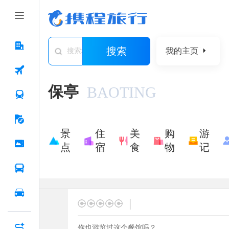
搜索
我的主页
搜索城市/景点/游记/问答/住宿
保亭
BAOTING
景
住
美
购
游
点
宿
食
物
记
|
你也游览过这个餐馆吗？