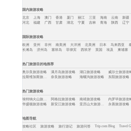
国内旅游攻略
北京
上海
澳门
香港
厦门
丽江
三亚
海南
云南
新疆
河北
福建
广西
甘肃
湖北
宁夏
吉林
青海
陕西
辽宁
国内旅游攻略移动入口：
国际旅游攻略
北京
上海
澳门
香港
厦门
丽江
三亚
海南
云南
新疆
欧洲
亚州
非州
南美洲
大洋洲
北美洲
日本
马来西亚
河北
福建
广西
甘肃
湖北
宁夏
吉林
青海
陕西
辽宁
长滩岛
济州岛
塞班岛
菲律宾
西班牙
英国
埃及
柬埔寨
国际旅游攻略移动入口：
热门旅游目的地推荐
欧洲
亚州
非州
南美洲
大洋洲
北美洲
日本
马来西亚
奥尔良旅游攻略
满月岛旅游攻略
湖口旅游攻略
威尔士旅游攻
长滩岛
济州岛
塞班岛
菲律宾
西班牙
英国
埃及
柬埔寨
拉斯维加斯旅游攻略
奈良旅游攻略
海螺沟旅游攻略
东阳旅游攻略
凯恩斯旅游攻略
拉脱维亚旅游攻略
汉堡旅游攻略
阜新旅游攻略
棕榈岛旅游攻略
灵岩寺旅游攻略
武功山旅游攻略
anchor
热门旅游攻略
莱昂旅游攻略
拉萨旅游攻略
陵水旅游攻略
雷克雅未
金沙滩旅游攻略
济源旅游攻略
洛伊克巴德旅游攻略
特里尔旅游攻
埃特纳火山旅游攻略
阿格拉旅游攻略
南靖旅游攻略
内罗毕旅游攻
芙花芬岛旅游攻略
河间旅游攻略
夏河旅游攻略
盈江旅游攻略
华盛顿旅游攻略
新安江旅游攻略
亚历山大旅游攻略
永善旅游攻略
威尼斯旅游攻略
秀山岛旅游攻略
坝上旅游攻略
怀特岛旅游攻
内江旅游攻略
百慕大旅游攻略
芭提雅旅游攻略
detroit旅游攻略
饶河旅游攻略
永嘉旅游攻略
加德满都旅游攻略
禹州旅游攻略
束河旅游攻略
围场旅游攻略
开平旅游攻略
汉诺威旅游攻
曼哈顿旅游攻略
卡拉奇旅游攻略
科罗拉多大峡谷旅游攻略
巴彦淖尔
地图导航
喀纳斯旅游攻略
海西旅游攻略
马尔康旅游攻略
安顺旅游攻略
台中旅游攻略
河南旅游攻略
布达佩斯旅游攻略
阿拉贡旅游攻
巴巴多斯旅游攻略
吉安旅游攻略
曼谷旅游攻略
吉隆坡旅游攻
Trip.com Blog
Travel 
攻略社区
旅游攻略
旅行游记
旅游问答
于都旅游攻略
卡姆拉旅游攻略
檀香山旅游攻略
马拉加旅游攻
大荔旅游攻略
陶斯旅游攻略
萨尔茨堡旅游攻略
扬州旅游攻略