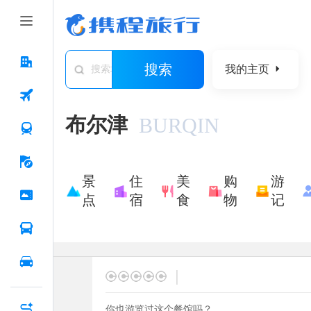
搜索
我的主页
搜索城市/景点/游记/问答/住宿
布尔津
BURQIN
景
住
美
购
游
点
宿
食
物
记
|
你也游览过这个餐馆吗？