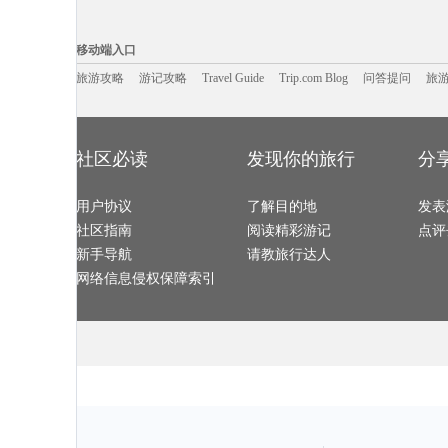
牙买加旅游攻略
溧阳旅游攻略
bangkok旅游攻略
玉山旅游攻略
的里雅斯特旅游攻略
奥地利旅游攻略
圣淘沙旅游攻略
汾西旅游攻略
普者黑旅游攻略
苏拉威西旅游攻略
伊达旅游攻略
福伊旅游攻略
移动端入口:
淡水旅游攻略
安娜堡旅游攻略
佛坪旅游攻略
琼海旅游攻略
海螺沟旅游攻略
卢森堡旅游攻略
艾克斯旅游攻略
利马旅游攻略
Trip.com Blog
Travel Guide
永嘉旅游攻略
旅游资讯
斯洛文尼亚旅游攻略
商洛旅游攻略
游记攻略
携程美食林
美因茨旅游攻
问
移动端入口
奎屯旅游攻略
汉中旅游攻略
仁川旅游攻略
吉尔吉斯
上林旅游攻略
科西嘉岛旅游攻略
华沙旅游攻略
绥化旅游攻略
斯德哥尔摩旅游攻略
悉尼旅游攻略
angelina旅游攻略
扬州旅游攻略
朱家角旅游攻略
旅游攻略
游记攻略
龙达旅游攻略
Travel Guide
围场旅游攻略
Trip.com Blog
问答提问
金瓜石旅游攻
旅
绚丽岛旅游攻略
多米尼加旅游攻略
太鲁阁旅游攻略
平壤旅游攻略
Pinnawela旅游攻略
普卡旅游攻略
白洋淀旅游攻略
剑川旅游攻略
釜山旅游攻略
长乐旅游攻略
察隅旅游攻略
易县旅游攻略
小金旅游攻略
布拉加旅游攻略
八里沟旅游攻略
加德满都
喜洲旅游攻略
乌布旅游攻略
莫斯科旅游攻略
奥达旅游攻略
上海旅游攻略
海口旅游攻略
马鞍山旅游攻略
左云旅游攻略
奥兰多旅游攻略
广汉旅游攻略
安提瓜和巴布达旅游攻略
百慕大旅游攻
汤加旅游攻略
南阳旅游攻略
防城港旅游攻略
吉尔吉斯斯
林州旅游攻略
新西兰旅游攻略
利川市旅游攻略
丹麦旅游攻略
社区必读
发现你的旅行
分
福冈旅游攻略
佛冈旅游攻略
武陵源旅游攻略
淮北旅游攻略
丽水旅游攻略
奥尔良旅游攻略
青海湖旅游攻略
贺州旅游攻略
魏玛旅游攻略
袋鼠岛旅游攻略
巴哈马旅游攻略
潞城旅游攻略
靖边旅游攻略
新奥尔良旅游攻略
通辽旅游攻略
维多利亚公
班夫国家公园旅游攻略
四国旅游攻略
喀麦隆旅游攻略
永康旅游攻略
平顺旅游攻略
用户协议
阿马尔旅游攻略
了解目的地
延吉旅游攻略
发表
菲尼克斯
望都旅游攻略
巴尔卡旅游攻略
菏泽旅游攻略
涞源旅游攻略
纽黑文旅游攻略
和林格尔旅游攻略
白俄罗斯旅游攻略
乡城旅游攻略
社区指南
阅读精彩游记
点评
滨海旅游攻略
江原道旅游攻略
富士山旅游攻略
西塘古镇
松溪旅游攻略
伊朗旅游攻略
仙本那旅游攻略
昌平旅游攻略
台儿庄旅游攻略
中宁旅游攻略
格兰德旅游攻略
德黑兰旅游攻
新手导航
请教旅行达人
匹兹堡旅游攻略
卡罗维发利旅游攻略
连州旅游攻略
天堂海滩
永顺旅游攻略
连城旅游攻略
温德米尔旅游攻略
自贡旅游攻略
哈库拉旅游攻略
越南旅游攻略
顺昌旅游攻略
美国旅游攻略
网络信息侵权保障索引
南平旅游攻略
维多利亚旅游攻略
大城旅游攻略
施皮茨旅游攻
绵竹旅游攻略
英德旅游攻略
登别旅游攻略
南戴河旅游攻
巴彦淖尔旅游攻略
靖安旅游攻略
巽寮湾旅游攻略
基诺旅游攻略
华盛顿州旅游攻略
布莱斯旅游攻略
科右中旗旅游攻略
泰山旅游攻略
牙买加旅游攻略
魁北克省旅游攻略
阿塞拜疆旅游攻略
北领地旅游攻
长兴岛旅游攻略
夏威夷旅游攻略
巴塞尔旅游攻略
古北水镇
新西兰旅游攻略
西归浦市旅游攻略
许昌旅游攻略
湟源旅游攻略
博洛尼亚旅游攻略
塞维利亚旅游攻略
阿兰达旅游攻略
捷克旅游攻略
圣特罗佩旅游攻略
卡布拉旅游攻略
索契旅游攻略
平顺旅游攻略
上岛旅游攻略
山海关旅游攻略
栾川旅游攻略
遵义旅游攻略
嵊州旅游攻略
佛罗里达旅游攻略
休斯敦旅游攻略
长兴岛旅游攻
锡林郭勒盟旅游攻略
同江旅游攻略
圣克鲁斯旅游攻略
北海旅游攻略
马特洪峰旅游攻略
安溪旅游攻略
梅斯旅游攻略
连云港旅游攻
乌鲁木齐旅游攻略
石勒苏益格旅游攻略
宿务旅游攻略
青田旅游攻略
棕榈泉旅游攻略
所罗门群岛旅游攻略
斯普利特旅游攻略
企鹅岛旅游攻
巴里旅游攻略
贝鲁特旅游攻略
新绛旅游攻略
米卢斯旅游攻
铜川旅游攻略
墨西哥城旅游攻略
爱德华王子岛旅游攻略
神户旅游攻略
酒泉旅游攻略
莱斯特旅游攻略
圣迭戈旅游攻略
特罗姆瑟
特雷维索旅游攻略
澄江旅游攻略
桑给巴尔旅游攻略
纽约州旅游攻
延庆旅游攻略
拉罗汤加岛旅游攻略
佛罗里达旅游攻略
卡拉旅游攻略