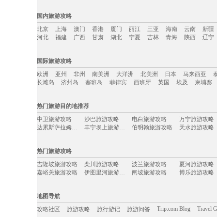
国内旅游攻略
北京
上海
澳门
香港
厦门
丽江
三亚
海南
云南
新疆
河北
福建
广西
甘肃
湖北
宁夏
吉林
青海
陕西
辽宁
国内旅游攻略移动入口：
国际旅游攻略
北京
上海
澳门
香港
厦门
丽江
三亚
海南
云南
新疆
欧洲
亚州
非州
南美洲
大洋洲
北美洲
日本
马来西亚
河北
福建
广西
甘肃
湖北
宁夏
吉林
青海
陕西
辽宁
长滩岛
济州岛
塞班岛
菲律宾
西班牙
英国
埃及
柬埔寨
国际旅游攻略移动入口：
热门旅游目的地推荐
欧洲
亚州
非州
南美洲
大洋洲
北美洲
日本
马来西亚
中卫旅游攻略
沙巴旅游攻略
电白旅游攻略
万宁旅游攻略
长滩岛
济州岛
塞班岛
菲律宾
西班牙
英国
埃及
柬埔寨
达累斯萨拉姆旅游攻略
丰宁坝上旅游攻略
伯明翰旅游攻略
天水旅游攻略
新喀里多尼亚旅游攻略
昌黎旅游攻略
琼海旅游攻略
美瑛町旅游攻
大峡谷国家公园旅游攻略
马丘比丘旅游攻略
多哈旅游攻略
沙美岛旅游攻
热门旅游攻略
定西旅游攻略
安特卫普旅游攻略
墨脱旅游攻略
德班旅游攻略
亚特兰大旅游攻略
太子港旅游攻略
茂县旅游攻略
东台旅游攻略
吉隆坡旅游攻略
栾川旅游攻略
波兰旅游攻略
夏河旅游攻略
瑙鲁旅游攻略
亚庇旅游攻略
鹿儿岛县旅游攻略
聂拉木旅游攻
嘉峪关旅游攻略
伊图里河旅游攻略
闸坡旅游攻略
博乐旅游攻略
平利旅游攻略
滨州旅游攻略
长白山旅游攻略
道孚旅游攻略
伊犁旅游攻略
巴西利亚旅游攻略
大庆旅游攻略
青海湖旅游攻
大洋洲旅游攻略
荆州旅游攻略
南靖旅游攻略
叶城旅游攻略
张家港旅游攻略
康提旅游攻略
少女峰旅游攻略
朱家尖旅游攻
padi旅游攻略
埃及旅游攻略
嘉峪关旅游攻略
新余旅游攻略
地图导航
萨尔托旅游攻略
临猗旅游攻略
丹凤旅游攻略
利马旅游攻略
维多利亚瀑布旅游攻略
博尔塔拉旅游攻略
休宁旅游攻略
基督城旅游攻
石柱旅游攻略
路易斯维尔旅游攻略
马尔默旅游攻略
科隆旅游攻略
Trip.com Blog
Travel 
攻略社区
旅游攻略
旅行游记
旅游问答
汤阴旅游攻略
龙目岛旅游攻略
九寨沟旅游攻略
弋阳旅游攻略
麦迪逊旅游攻略
大嵛山岛旅游攻略
布里斯托旅游攻略
布鲁日旅游攻