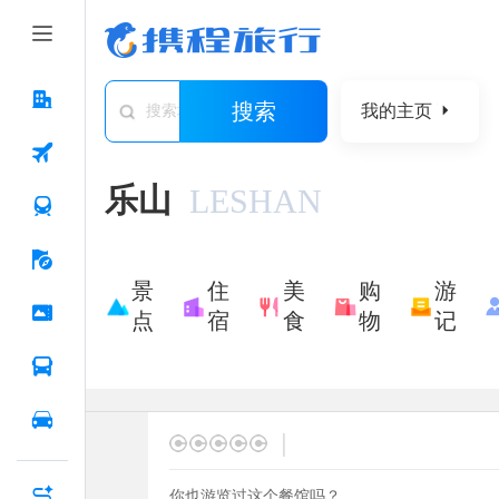
搜索
我的主页
搜索城市/景点/游记/问答/住宿
乐山
LESHAN
景
住
美
购
游
点
宿
食
物
记
|
你也游览过这个餐馆吗？