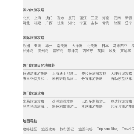
国内旅游攻略
北京
上海
澳门
香港
厦门
丽江
三亚
海南
云南
新疆
河北
福建
广西
甘肃
湖北
宁夏
吉林
青海
陕西
辽宁
国内旅游攻略移动入口：
国际旅游攻略
北京
上海
澳门
香港
厦门
丽江
三亚
海南
云南
新疆
欧洲
亚州
非州
南美洲
大洋洲
北美洲
日本
马来西亚
河北
福建
广西
甘肃
湖北
宁夏
吉林
青海
陕西
辽宁
长滩岛
济州岛
塞班岛
菲律宾
西班牙
英国
埃及
柬埔寨
国际旅游攻略移动入口：
热门旅游目的地推荐
欧洲
亚州
非州
南美洲
大洋洲
北美洲
日本
马来西亚
拉姆岛旅游攻略
上海迪士尼度假区旅游攻略
费拉拉旅游攻略
大理旅游攻略
长滩岛
济州岛
塞班岛
菲律宾
西班牙
英国
埃及
柬埔寨
布里亚特共和国旅游攻略
米科诺斯岛旅游攻略
分宜旅游攻略
石勒苏益
曼哈顿旅游攻略
安顺旅游攻略
商洛旅游攻略
东阳旅游攻略
芙花芬岛旅游攻略
日内瓦湖旅游攻略
万宁旅游攻略
米兰旅游攻略
热门旅游攻略
镇远旅游攻略
中卫旅游攻略
瓜达拉哈拉旅游攻略
特里尔旅游攻
徐州旅游攻略
塔城市旅游攻略
哈利利旅游攻略
新宾旅游攻略
米易旅游攻略
荔浦旅游攻略
巴巴多斯旅游攻略
奥达旅游攻略
金坛旅游攻略
特拉布宗旅游攻略
横店旅游攻略
斯帕旅游攻略
乌兰乌德旅游攻略
塞拉利昂旅游攻略
孝感旅游攻略
兵库县旅游攻
巴拿马城旅游攻略
唐克旅游攻略
花莲旅游攻略
绵竹旅游攻略
博卡旅游攻略
桑给巴尔岛旅游攻略
拉罗汤加岛旅游攻略
自贡旅游攻略
佳县旅游攻略
缙云旅游攻略
拉奈岛旅游攻略
北投旅游攻略
喀什旅游攻略
诏安旅游攻略
保山旅游攻略
孟买旅游攻略
金沙旅游攻略
少女峰旅游攻略
博罗旅游攻略
荆州旅游攻略
地图导航
达州旅游攻略
西归浦市旅游攻略
安远旅游攻略
文县旅游攻略
因特拉肯旅游攻略
考文垂旅游攻略
丹东旅游攻略
滦县旅游攻略
登别旅游攻略
赤水旅游攻略
彭州旅游攻略
卢戈旅游攻略
Trip.com Blog
Travel 
攻略社区
旅游攻略
旅行游记
旅游问答
佛山旅游攻略
阿尔山旅游攻略
邦咯岛旅游攻略
蒙特雷旅游攻
厄恩湖旅游攻略
卡罗维发利旅游攻略
圣卢西亚旅游攻略
四川旅游攻略