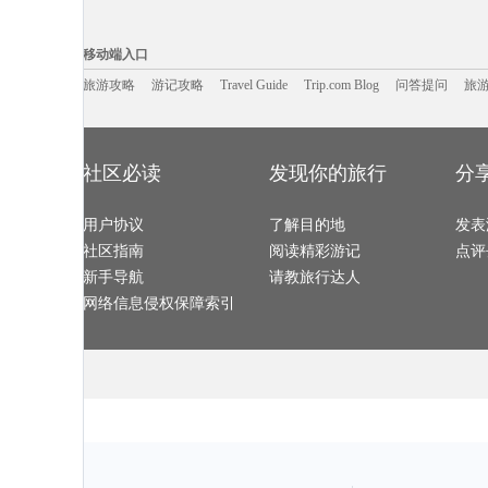
纽约旅游攻略
太原旅游攻略
多伦多旅游攻略
新丰旅游攻略
婆罗浮屠旅游攻略
文庙旅游攻略
图瓦卢旅游攻略
利川市旅游攻
都江堰旅游攻略
长兴岛旅游攻略
维戈旅游攻略
阿尔卑斯
移动端入口:
瓦努阿图旅游攻略
乌法旅游攻略
洪江旅游攻略
从江旅游攻略
圣何塞旅游攻略
江原道旅游攻略
华盛顿旅游攻略
坦桑尼亚
Trip.com Blog
Travel Guide
旅游资讯
圣安德鲁斯旅游攻略
西江千户苗寨旅游攻略
威尼斯旅游攻略
游记攻略
携程美食林
西塘旅游攻略
问
移动端入口
太鲁阁旅游攻略
神农架旅游攻略
朱家角旅游攻略
玛纳斯旅游攻
千岛湖旅游攻略
东营旅游攻略
噶尔旅游攻略
卡尔加里
永嘉旅游攻略
仙游旅游攻略
月桂岛旅游攻略
西西里岛
萧山旅游攻略
旅游攻略
游记攻略
德阳旅游攻略
Travel Guide
Trip.com Blog
巴彦淖尔旅游攻略
问答提问
旅
拉斯维加
迪庆旅游攻略
茂名旅游攻略
乐亭旅游攻略
突尼斯旅游攻
马公旅游攻略
武宣旅游攻略
非洲旅游攻略
抚仙湖旅游攻
杭州旅游攻略
富春江旅游攻略
湘潭旅游攻略
青州旅游攻略
阿里山旅游攻略
神池旅游攻略
香山旅游攻略
锦州旅游攻略
六安旅游攻略
阿塞拜疆旅游攻略
洱源旅游攻略
郴州旅游攻略
沙姆沙伊赫旅游攻略
保定旅游攻略
丹霞山旅游攻略
剑阁旅游攻略
科特迪瓦旅游攻略
乡城旅游攻略
南充旅游攻略
布里斯托
新竹旅游攻略
俄克拉何马州旅游攻略
贝尔法斯特旅游攻略
灵山旅游攻略
伊瓜苏瀑布旅游攻略
五台山旅游攻略
迪拜旅游攻略
四川旅游攻略
社区必读
发现你的旅行
分
突尼斯市旅游攻略
白沙旅游攻略
崇礼旅游攻略
浙江旅游攻略
东戴河旅游攻略
石林旅游攻略
资阳旅游攻略
明尼阿波利
辉县旅游攻略
镇远旅游攻略
乐亭旅游攻略
阿拉善右
布莱顿旅游攻略
景德镇旅游攻略
科西嘉旅游攻略
永康旅游攻略
黎平旅游攻略
少林寺旅游攻略
鹿儿岛旅游攻略
邵阳旅游攻略
用户协议
多米尼加旅游攻略
鞍山旅游攻略
了解目的地
阿斯旺旅游攻略
埃森旅游攻略
发表
西西里岛旅游攻略
悉尼旅游攻略
玉山旅游攻略
海螺沟旅游攻
长白山旅游攻略
武隆旅游攻略
南雄旅游攻略
新墨西哥
社区指南
阅读精彩游记
点评
罗马旅游攻略
波尔旅游攻略
圣克鲁斯旅游攻略
三门旅游攻略
秀山岛旅游攻略
桐庐旅游攻略
龙胜旅游攻略
正定旅游攻略
长兴旅游攻略
宜昌旅游攻略
暹粒旅游攻略
道真旅游攻略
新手导航
请教旅行达人
马特洪峰旅游攻略
黔东南旅游攻略
闸坡旅游攻略
山打根旅游攻
大洋洲旅游攻略
内蒙古旅游攻略
石勒苏益格旅游攻略
黄南旅游攻略
浦城旅游攻略
西岭雪山旅游攻略
德清旅游攻略
乌兰察布
网络信息侵权保障索引
florence旅游攻略
米苏拉塔旅游攻略
新昌旅游攻略
密云旅游攻略
鄂木斯克旅游攻略
朝鲜旅游攻略
阿兰达旅游攻略
woodbury旅游攻略
塔曼尼加拉旅游攻略
萨拉曼卡旅游攻略
阳朔旅游攻略
龙海旅游攻略
和县旅游攻略
扶风旅游攻略
卡尼岛旅游攻略
余姚旅游攻略
长乐旅游攻略
犍为旅游攻略
乡城旅游攻略
横滨旅游攻略
承德旅游攻略
宿州旅游攻略
印第安纳波利斯旅游攻略
长兴旅游攻略
湄洲岛旅游攻略
吉安旅游攻略
吉林市旅游攻略
通辽旅游攻略
马鞍山旅游攻略
魁北克市旅游攻略
潮州旅游攻略
冲绳岛旅游攻
名古屋旅游攻略
海拉尔旅游攻略
格鲁吉亚旅游攻略
哈萨克斯
圣弗朗西斯科旅游攻略
汕头旅游攻略
白金岛旅游攻略
鼓浪屿旅游攻
双廊旅游攻略
关岛旅游攻略
九州旅游攻略
乌兰察布
霍邱旅游攻略
塞维利亚旅游攻略
埃及旅游攻略
戛纳旅游攻略
阿斯旺旅游攻略
宁南旅游攻略
柳州旅游攻略
绵山旅游攻略
江山旅游攻略
自贡旅游攻略
孝感旅游攻略
布宜诺斯艾
温州旅游攻略
兴隆旅游攻略
佐贺旅游攻略
大名旅游攻略
芷江旅游攻略
西塘古镇旅游攻略
集安旅游攻略
英德旅游攻略
秘鲁旅游攻略
中山詹园旅游攻略
湛江旅游攻略
伊图里河
卡尔加里旅游攻略
罗平旅游攻略
阳西旅游攻略
肇庆旅游攻略
布里亚特共和国旅游攻略
巴尔的摩旅游攻略
鹿特丹旅游攻略
东兴旅游攻略
汶川旅游攻略
巴勒莫旅游攻略
郎木寺旅游攻略
哈密旅游攻略