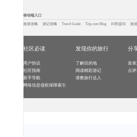
聊城旅游攻略
满月岛旅游攻略
陇南旅游攻略
亳州旅游攻略
古尔旅游攻略
阳西旅游攻略
龙岩旅游攻略
广岛旅游攻略
安远旅游攻略
明尼阿波利斯旅游攻略
魁北克省旅游攻略
阿巴嘎旗
移动端入口:
斯特兰德旅游攻略
福鼎旅游攻略
新安江旅游攻略
凭祥旅游攻略
通道旅游攻略
当涂旅游攻略
昌吉旅游攻略
怀集旅游攻略
Trip.com Blog
Travel Guide
门多萨旅游攻略
旅游资讯
崇礼旅游攻略
织金旅游攻略
游记攻略
携程美食林
布尔津旅游攻
问
移动端入口
维克旅游攻略
气仙沼市旅游攻略
茂宜岛旅游攻略
犍为旅游攻略
土库曼旅游攻略
兴城旅游攻略
天宁岛旅游攻略
惠东旅游攻略
龙岩旅游攻略
南美洲旅游攻略
安达曼-尼科巴群岛旅游攻略
安特卫普
上饶旅游攻略
旅游攻略
游记攻略
秦皇岛旅游攻略
Travel Guide
安吉旅游攻略
Trip.com Blog
问答提问
旅
雷克雅未
格陵兰岛旅游攻略
户县旅游攻略
爱沙尼亚旅游攻略
敦化旅游攻略
梅里达旅游攻略
东阳旅游攻略
静冈县旅游攻略
库克群岛
象岛旅游攻略
圣多美和普林西比旅游攻略
塔城市旅游攻略
乌兰察布
登别旅游攻略
汤阴旅游攻略
平利旅游攻略
江原道旅游攻
隆安旅游攻略
仙女山旅游攻略
基隆旅游攻略
勒芒旅游攻略
鞍山旅游攻略
二连浩特旅游攻略
卡塔旅游攻略
纽黑文旅游攻
剑阁旅游攻略
太阳城旅游攻略
函馆旅游攻略
日内瓦旅游攻
嘉善旅游攻略
大邱旅游攻略
陵水旅游攻略
宝鸡旅游攻略
金沙滩旅游攻略
敦煌旅游攻略
邯郸旅游攻略
北岛旅游攻略
社区必读
发现你的旅行
分
瑶里旅游攻略
兰州旅游攻略
科摩罗旅游攻略
黄山旅游攻略
纽约旅游攻略
当雄旅游攻略
张家港旅游攻略
墨西哥城
无锡旅游攻略
南京旅游攻略
哈特福德旅游攻略
卡布拉旅游攻
密尔沃基旅游攻略
马拉桑旅游攻略
泰国旅游攻略
厦门旅游攻略
武功山旅游攻略
三亚旅游攻略
克罗地亚旅游攻略
桃园旅游攻略
用户协议
呼伦贝尔旅游攻略
浦江旅游攻略
了解目的地
桂林旅游攻略
发表
龙门石窟
袋鼠岛旅游攻略
车臣共和国旅游攻略
平武旅游攻略
犍为旅游攻略
库伦旗旅游攻略
德令哈旅游攻略
雅加达旅游攻略
安道尔城
社区指南
阅读精彩游记
点评
湛江旅游攻略
斯洛文尼亚旅游攻略
应县旅游攻略
朱家尖旅游攻
迪拜旅游攻略
菲律宾旅游攻略
文成旅游攻略
尼维斯旅游攻
乃东旅游攻略
沂水旅游攻略
汉源旅游攻略
汝城旅游攻略
新手导航
请教旅行达人
华山旅游攻略
余姚旅游攻略
斯塔德旅游攻略
尤金旅游攻略
奎屯旅游攻略
乌布旅游攻略
英国旅游攻略
北领地旅游攻
巴尔卡旅游攻略
瑙鲁旅游攻略
叙利亚旅游攻略
牛背山旅游攻
网络信息侵权保障索引
锡耶纳旅游攻略
坦桑尼亚旅游攻略
马尔他旅游攻略
墨江旅游攻略
温州旅游攻略
加利福尼亚州旅游攻略
蒙扎旅游攻略
松原旅游攻略
西双版纳旅游攻略
烟台旅游攻略
马德里旅游攻略
辽阳旅游攻略
汶川旅游攻略
安阳旅游攻略
哈尔施塔特旅游攻略
吉林旅游攻略
石河子旅游攻略
东帝汶旅游攻略
佳县旅游攻略
塞舌尔旅游攻
班夫国家公园旅游攻略
青浦旅游攻略
武威旅游攻略
江孜旅游攻略
基督城旅游攻略
巴登巴登旅游攻略
聊城旅游攻略
东京旅游攻略
潜江旅游攻略
诺姆旅游攻略
红叶谷旅游攻略
布达佩斯
神奈川县旅游攻略
阿里旅游攻略
杜伊斯堡旅游攻略
马拉加旅游攻
彭州旅游攻略
剑桥旅游攻略
奥兰多旅游攻略
临沂旅游攻略
龙海旅游攻略
哈里斯堡旅游攻略
关岛旅游攻略
科西嘉旅游攻
比斯特旅游攻略
乌兹别克斯坦旅游攻略
科右中旗旅游攻略
兰溪旅游攻略
博洛尼亚旅游攻略
南阳市旅游攻略
平顺旅游攻略
塔什干旅游攻
洪江旅游攻略
江油旅游攻略
阿拉贡旅游攻略
东京旅游攻略
克伦威尔旅游攻略
西西里岛旅游攻略
太阳城旅游攻略
伊达旅游攻略
黔西南旅游攻略
锡林浩特旅游攻略
维也纳旅游攻略
建宁旅游攻略
中山詹园旅游攻略
西塘古镇旅游攻略
吉首旅游攻略
阳朔旅游攻略
渭南旅游攻略
卡帕多奇亚旅游攻略
昆明旅游攻略
米兰旅游攻略
芬奇旅游攻略
临沂旅游攻略
湖北旅游攻略
魁北克市
康提旅游攻略
临汾旅游攻略
龙潭大峡谷旅游攻略
楚雄旅游攻略