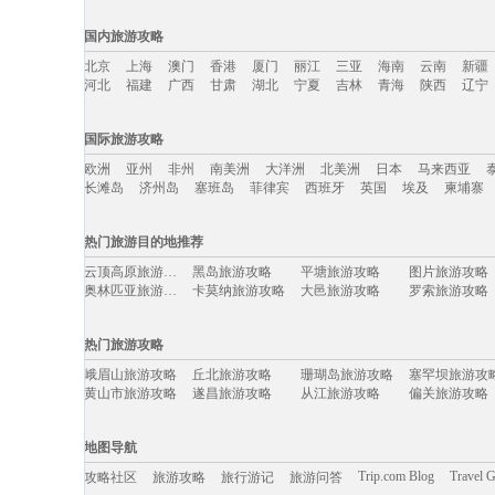
国内旅游攻略
北京
上海
澳门
香港
厦门
丽江
三亚
海南
云南
新疆
河北
福建
广西
甘肃
湖北
宁夏
吉林
青海
陕西
辽宁
国内旅游攻略移动入口：
国际旅游攻略
北京
上海
澳门
香港
厦门
丽江
三亚
海南
云南
新疆
欧洲
亚州
非州
南美洲
大洋洲
北美洲
日本
马来西亚
河北
福建
广西
甘肃
湖北
宁夏
吉林
青海
陕西
辽宁
长滩岛
济州岛
塞班岛
菲律宾
西班牙
英国
埃及
柬埔寨
国际旅游攻略移动入口：
热门旅游目的地推荐
欧洲
亚州
非州
南美洲
大洋洲
北美洲
日本
马来西亚
云顶高原旅游攻略
黑岛旅游攻略
平塘旅游攻略
图片旅游攻略
长滩岛
济州岛
塞班岛
菲律宾
西班牙
英国
埃及
柬埔寨
奥林匹亚旅游攻略
卡莫纳旅游攻略
大邑旅游攻略
罗索旅游攻略
科林斯旅游攻略
佛山旅游攻略
皮皮岛旅游攻略
开封旅游攻略
洛克旅游攻略
莱芜旅游攻略
丹佛旅游攻略
雷克雅未
热门旅游攻略
石家庄旅游攻略
漾濞旅游攻略
博罗旅游攻略
铜仁旅游攻略
圣保罗旅游攻略
蓟县旅游攻略
西班牙旅游攻略
吉尔吉斯
峨眉山旅游攻略
丘北旅游攻略
珊瑚岛旅游攻略
塞罕坝旅游攻
江原道旅游攻略
那霸旅游攻略
原平旅游攻略
马尔康旅游攻
黄山市旅游攻略
遂昌旅游攻略
从江旅游攻略
偏关旅游攻略
荔浦旅游攻略
济州岛旅游攻略
三明旅游攻略
德庆旅游攻略
田纳西州旅游攻略
饶河旅游攻略
scotland旅游攻略
台中旅游攻略
东乌旗旅游攻略
龙里旅游攻略
北川旅游攻略
包头旅游攻略
民丹岛旅游攻略
尼亚美旅游攻略
棉花堡旅游攻略
新兴旅游攻略
哈库拉岛旅游攻略
开普敦旅游攻略
摩纳哥旅游攻略
逊克旅游攻略
地图导航
埃德蒙顿旅游攻略
海南藏族自治州旅游攻略
青岛旅游攻略
米脂旅游攻略
宜宾旅游攻略
塞瓦斯托波尔旅游攻略
堪培拉旅游攻略
玉溪旅游攻略
九江旅游攻略
安达曼-尼科巴群岛旅游攻略
喜德旅游攻略
Pinnawela旅游攻略
Trip.com Blog
Travel 
攻略社区
旅游攻略
旅行游记
旅游问答
纽约州旅游攻略
宁陕旅游攻略
圣安德鲁斯旅游攻略
新泽西州
博德旅游攻略
隆安旅游攻略
萨拉戈萨旅游攻略
五渔村旅游攻