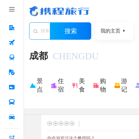
搜索
我的主页
搜索城市/景点/游记/问答/住宿
成都
CHENGDU
景
住
美
购
游
点
宿
食
物
记
|
你也游览过这个餐馆吗？