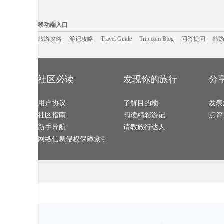
宁海旅游攻略
陕西旅游攻略
亚丁旅游攻略
许昌旅游攻略
伊斯坦布尔旅游攻略
美国旅游攻略
赵县旅游攻略
莫干山旅游攻
woodbury旅游攻略
松阳旅游攻略
衡山旅游攻略
抚仙湖旅游攻
移动端入口:
弥勒旅游攻略
卡拉奇旅游攻略
喜洲旅游攻略
丹东旅游攻略
峨边旅游攻略
博尔塔拉旅游攻略
同里旅游攻略
沽源旅游攻略
Trip.com Blog
Travel Guide
宜昌旅游攻略
旅游资讯
宕昌旅游攻略
游记攻略
保利斯塔旅游攻略
携程美食林
长岛旅游攻略
问
移动端入口
汤山旅游攻略
布尔津旅游攻略
会同旅游攻略
武汉旅游攻略
ireland旅游攻略
泰顺旅游攻略
安提瓜和巴布达旅游攻略
乐东旅游攻略
艾尔斯旅游攻略
丙中洛旅游攻略
安庆旅游攻略
新加坡旅游攻
旅游攻略
游记攻略
格但斯克旅游攻略
江门旅游攻略
Travel Guide
下龙湾旅游攻略
Trip.com Blog
问答提问
普陀山旅游攻
旅
贝鲁特旅游攻略
晋江旅游攻略
阿布扎比旅游攻略
汉诺威旅游攻
墨尔本旅游攻略
福海旅游攻略
若尔盖旅游攻略
桐城旅游攻略
邢台旅游攻略
东山旅游攻略
廓尔喀旅游攻略
九份旅游攻略
卢龙旅游攻略
陈巴尔虎旗旅游攻略
哈巴河旅游攻略
吉首旅游攻略
沈阳旅游攻略
斯洛伐克旅游攻略
沂南旅游攻略
我孙子市
丰都旅游攻略
瓜达拉哈拉旅游攻略
马拉加旅游攻略
东帝汶旅游攻
奎屯旅游攻略
里昂旅游攻略
乌兰巴托旅游攻略
茂宜岛旅游攻
新丰旅游攻略
永州旅游攻略
奎屯旅游攻略
温哥华旅游攻
兴宁旅游攻略
保加利亚旅游攻略
福冈旅游攻略
bali旅游攻略
社区必读
发现你的旅行
分
匹兹堡旅游攻略
罗平旅游攻略
珀斯旅游攻略
巴音郭楞
温尼伯旅游攻略
岩手县旅游攻略
滨海旅游攻略
丹嫩沙多
波茨坦旅游攻略
稻城旅游攻略
怀化旅游攻略
萧山旅游攻略
彭州旅游攻略
长崎旅游攻略
企鹅岛旅游攻略
佩尼亚旅游攻
朝阳旅游攻略
佳木斯旅游攻略
埃塞俄比亚旅游攻略
临汾旅游攻略
嘉峪关旅游攻略
用户协议
宾川旅游攻略
了解目的地
金泽旅游攻略
泰晤士旅游攻
发表
迁安旅游攻略
黄石国家公园旅游攻略
大同旅游攻略
灵川旅游攻略
橙县旅游攻略
天门旅游攻略
铁力旅游攻略
柬埔寨旅游攻
社区指南
阅读精彩游记
点评
玉山旅游攻略
施瓦茨旅游攻略
钟祥旅游攻略
合阳旅游攻略
绚丽岛旅游攻略
马萨诸塞州旅游攻略
吉安旅游攻略
泰顺旅游攻略
黑风洞旅游攻略
希腊旅游攻略
北马里亚纳群岛旅游攻略
垦丁旅游攻略
新手导航
请教旅行达人
沧州旅游攻略
辽阳旅游攻略
晋中旅游攻略
天水旅游攻略
衢州旅游攻略
朔州旅游攻略
辉南旅游攻略
吴江旅游攻略
蒙特雷旅游攻略
松原旅游攻略
padi旅游攻略
奥兰多旅游攻
网络信息侵权保障索引
大岛旅游攻略
河内旅游攻略
达州旅游攻略
武陵源旅游攻
西递旅游攻略
东极岛旅游攻略
诏安旅游攻略
鹿儿岛县
天门旅游攻略
放鸡岛旅游攻略
勒阿弗尔旅游攻略
周庄旅游攻略
哈利利旅游攻略
金沙滩旅游攻略
波多黎各旅游攻略
阿里旅游攻略
福鼎旅游攻略
克里米亚半岛旅游攻略
纳卡旅游攻略
以色列旅游攻
洪泽旅游攻略
彼得堡旅游攻略
洛杉矶旅游攻略
千岛湖旅游攻
剑川旅游攻略
休斯顿旅游攻略
尼亚加拉旅游攻略
泸定旅游攻略
永州旅游攻略
新西兰旅游攻略
平利旅游攻略
马拉桑旅游攻
嵩明旅游攻略
北极旅游攻略
海东旅游攻略
马尔代夫
温州旅游攻略
塞拉旅游攻略
武威旅游攻略
火山口湖
detroit旅游攻略
玉环旅游攻略
锡林浩特旅游攻略
爱德华王子
塞舌尔旅游攻略
石头城旅游攻略
绥化旅游攻略
荷兰旅游攻略
江口旅游攻略
阿曼旅游攻略
明尼阿波利斯旅游攻略
龙门石窟
龙胜旅游攻略
怀特岛旅游攻略
长治旅游攻略
海丰旅游攻略
邦咯岛旅游攻略
大足旅游攻略
云南旅游攻略
肯塔基州
阜新旅游攻略
太阳城旅游攻略
grasse旅游攻略
太阳岛旅游攻
北马里亚纳旅游攻略
西沙群岛旅游攻略
余姚旅游攻略
绍兴旅游攻略
清迈旅游攻略
科右中旗旅游攻略
丘北旅游攻略
米苏拉塔
禹州旅游攻略
乌兰旅游攻略
赣州旅游攻略
安特卫普
冰岛旅游攻略
石勒苏益格旅游攻略
安阳旅游攻略
济南旅游攻略