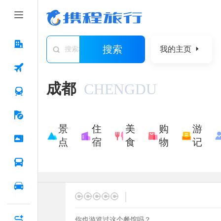
搜索
我的主页
搜索城市/景点/游记/问答/住宿
成都
CHENGDU
景
住
美
购
游
点
宿
食
物
记
|
你也游览过这个餐馆吗？