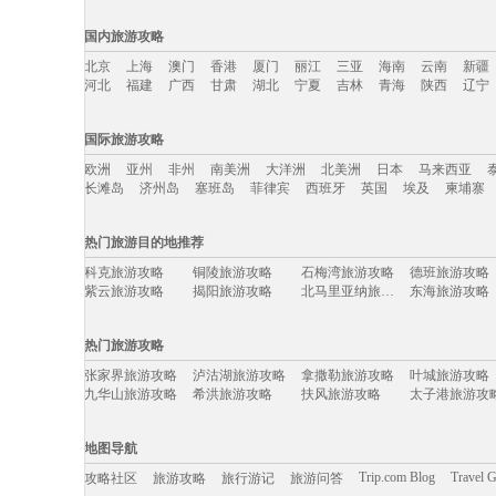
国内旅游攻略
北京
上海
澳门
香港
厦门
丽江
三亚
海南
云南
新疆
河北
福建
广西
甘肃
湖北
宁夏
吉林
青海
陕西
辽宁
国内旅游攻略移动入口：
国际旅游攻略
北京
上海
澳门
香港
厦门
丽江
三亚
海南
云南
新疆
欧洲
亚州
非州
南美洲
大洋洲
北美洲
日本
马来西亚
河北
福建
广西
甘肃
湖北
宁夏
吉林
青海
陕西
辽宁
长滩岛
济州岛
塞班岛
菲律宾
西班牙
英国
埃及
柬埔寨
国际旅游攻略移动入口：
热门旅游目的地推荐
欧洲
亚州
非州
南美洲
大洋洲
北美洲
日本
马来西亚
科克旅游攻略
铜陵旅游攻略
石梅湾旅游攻略
德班旅游攻略
长滩岛
济州岛
塞班岛
菲律宾
西班牙
英国
埃及
柬埔寨
紫云旅游攻略
揭阳旅游攻略
北马里亚纳旅游攻略
东海旅游攻略
怀柔旅游攻略
华阴旅游攻略
木斯塘旅游攻略
巴拿马旅游攻
大堡礁旅游攻略
新郑旅游攻略
普洱旅游攻略
诸城旅游攻略
热门旅游攻略
密苏里旅游攻略
萨尔茨堡旅游攻略
隆安旅游攻略
屏南旅游攻略
东湖旅游攻略
石泉旅游攻略
荔浦旅游攻略
滨州旅游攻略
张家界旅游攻略
泸沽湖旅游攻略
拿撒勒旅游攻略
叶城旅游攻略
阿里山旅游攻略
伊瓜苏瀑布旅游攻略
直布罗陀旅游攻略
laksa旅游攻略
九华山旅游攻略
希洪旅游攻略
扶风旅游攻略
太子港旅游攻
托斯卡纳旅游攻略
寻甸旅游攻略
北马里亚纳群岛旅游攻略
比勒陀利
番禺旅游攻略
辽源旅游攻略
四川旅游攻略
山打根旅游攻
卢戈旅游攻略
台山旅游攻略
卢塞恩旅游攻略
江山旅游攻略
海德公园旅游攻略
海拉尔旅游攻略
伊达旅游攻略
阿马尔旅游攻
圣彼得堡旅游攻略
安顺旅游攻略
天台旅游攻略
慕尼黑旅游攻
地图导航
集安旅游攻略
耶路撒冷旅游攻略
靖安旅游攻略
新竹旅游攻略
东帝汶旅游攻略
涿州旅游攻略
乌兰乌德旅游攻略
包头旅游攻略
科林斯旅游攻略
镇江旅游攻略
揭阳旅游攻略
泰宁旅游攻略
Trip.com Blog
Travel 
攻略社区
旅游攻略
旅行游记
旅游问答
崇州旅游攻略
新丰旅游攻略
格林纳达旅游攻略
马六甲旅游攻
崀山旅游攻略
荔浦旅游攻略
明月山旅游攻略
左云旅游攻略