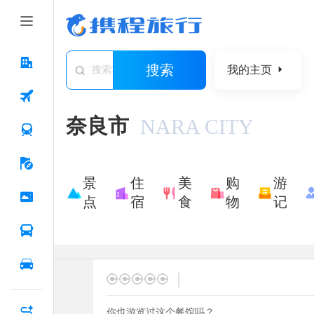
搜索
我的主页
搜索城市/景点/游记/问答/住宿
奈良市
NARA CITY
景
住
美
购
游
点
宿
食
物
记
|
你也游览过这个餐馆吗？