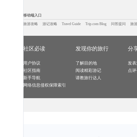
阿维尼翁旅游攻略
滦平旅游攻略
博洛尼亚旅游攻略
广州旅游攻略
铜陵旅游攻略
巴黎旅游攻略
京都旅游攻略
宿州旅游攻略
天台山旅游攻略
巴中旅游攻略
格尔木旅游攻略
赞比亚旅游攻
移动端入口:
印第安纳州旅游攻略
圣特罗佩旅游攻略
黄姚古镇旅游攻略
江苏旅游攻略
阿雅达岛旅游攻略
三原旅游攻略
建德旅游攻略
洱源旅游攻略
Trip.com Blog
Travel Guide
旅游资讯
伊图里河旅游攻略
阳江旅游攻略
烟台旅游攻略
游记攻略
携程美食林
马尔默旅游攻
问
移动端入口
海宁旅游攻略
墨脱旅游攻略
摩纳哥城旅游攻略
拉罗汤加
盐山旅游攻略
阳春旅游攻略
龙游旅游攻略
襄垣旅游攻略
加拉帕戈斯旅游攻略
逊克旅游攻略
江南旅游攻略
丹巴旅游攻略
易县旅游攻略
旅游攻略
游记攻略
mona旅游攻略
Travel Guide
潍坊旅游攻略
Trip.com Blog
问答提问
以色列旅游攻
旅
信阳旅游攻略
聂拉木旅游攻略
槟城旅游攻略
赫尔辛基
衡水旅游攻略
登别旅游攻略
永定旅游攻略
巴中旅游攻略
邛崃旅游攻略
广汉旅游攻略
巴彦淖尔旅游攻略
蒙山旅游攻略
加利福尼亚州旅游攻略
西雅图旅游攻略
华欣旅游攻略
剑川旅游攻略
江山旅游攻略
南阳旅游攻略
邯郸旅游攻略
当阳旅游攻略
吉尔吉斯旅游攻略
里昂旅游攻略
西西里旅游攻略
万丹旅游攻略
弹丸礁旅游攻略
达兰萨拉旅游攻略
河源旅游攻略
福建土楼
华沙旅游攻略
连城旅游攻略
新德里旅游攻略
纳什维尔
贵德旅游攻略
天宁岛旅游攻略
西昌旅游攻略
龙潭大峡
社区必读
发现你的旅行
分
台东旅游攻略
丰宁旅游攻略
鹿儿岛旅游攻略
气仙沼市
锡安国家公园旅游攻略
泰国旅游攻略
蒙特雷旅游攻略
如皋旅游攻略
集安旅游攻略
西山旅游攻略
伯恩茅斯旅游攻略
天津旅游攻略
但尼丁旅游攻略
阿尔比旅游攻略
芭提雅旅游攻略
延吉旅游攻略
格拉茨旅游攻略
莱斯特旅游攻略
南通旅游攻略
水原旅游攻略
西澳旅游攻略
用户协议
松阳旅游攻略
了解目的地
眉山旅游攻略
发表
马来西亚
铜仁旅游攻略
北海旅游攻略
车臣共和国旅游攻略
北京旅游攻略
喀什旅游攻略
兰屿旅游攻略
长葛旅游攻略
新墨西哥
社区指南
阅读精彩游记
点评
右玉旅游攻略
马丘比丘旅游攻略
石台旅游攻略
赫尔辛基
北海道旅游攻略
通化旅游攻略
石家庄旅游攻略
石垣岛旅游攻
郑州旅游攻略
光雾山旅游攻略
曲靖旅游攻略
亚拉巴马
新手导航
请教旅行达人
温德米尔旅游攻略
莽山旅游攻略
萨拉曼卡旅游攻略
黄石国家公
皇后镇旅游攻略
云台山旅游攻略
平利旅游攻略
天门旅游攻略
洛伊克巴德旅游攻略
瓦努阿图旅游攻略
摩尔曼斯克旅游攻略
红海滩旅游攻
网络信息侵权保障索引
桑坦德旅游攻略
阿拉善盟旅游攻略
神农架旅游攻略
无锡旅游攻略
大城旅游攻略
那曲地区旅游攻略
三亚旅游攻略
西归浦市
青城山旅游攻略
喀山旅游攻略
鹿儿岛县旅游攻略
棉兰老岛
云和旅游攻略
特立尼达旅游攻略
天门旅游攻略
泸沽湖旅游攻
洛斯卡沃斯旅游攻略
五家渠旅游攻略
澄江旅游攻略
定西旅游攻略
绥中旅游攻略
格林纳达旅游攻略
陶斯旅游攻略
黄山旅游攻略
婆罗浮屠旅游攻略
德令哈旅游攻略
齐齐哈尔旅游攻略
扎兰屯旅游攻
埃勒旅游攻略
里约旅游攻略
海参崴旅游攻略
喜德旅游攻略
伦敦旅游攻略
圣多美和普林西比旅游攻略
北岛旅游攻略
特纳旅游攻略
桐城旅游攻略
扎兰屯旅游攻略
庐山旅游攻略
武当山旅游攻
上虞旅游攻略
阿斯塔纳旅游攻略
邯郸旅游攻略
格拉斯哥
鄂尔多斯旅游攻略
太行山旅游攻略
图瓦卢旅游攻略
南美洲旅游攻
班加罗尔旅游攻略
门源旅游攻略
贵德旅游攻略
马公旅游攻略
嵊州旅游攻略
乐清旅游攻略
葡萄牙旅游攻略
卢森堡旅游攻
奉新旅游攻略
张家界旅游攻略
墨竹工卡旅游攻略
布鲁日旅游攻
荣成旅游攻略
巢湖旅游攻略
san francisco旅游攻略
意大利旅游攻
斯里巴加湾市旅游攻略
雅江旅游攻略
建宁旅游攻略
张家口旅游攻
梅斯旅游攻略
奥达旅游攻略
常州旅游攻略
西安旅游攻略
华阴旅游攻略
云和旅游攻略
康奈尔旅游攻略
上岛旅游攻略
华沙旅游攻略
爱丁堡旅游攻略
左云旅游攻略
米拉贝拉