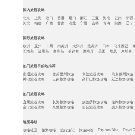
国内旅游攻略
北京
上海
澳门
香港
厦门
丽江
三亚
海南
云南
新疆
河北
福建
广西
甘肃
湖北
宁夏
吉林
青海
陕西
辽宁
国内旅游攻略移动入口：
国际旅游攻略
北京
上海
澳门
香港
厦门
丽江
三亚
海南
云南
新疆
欧洲
亚州
非州
南美洲
大洋洲
北美洲
日本
马来西亚
河北
福建
广西
甘肃
湖北
宁夏
吉林
青海
陕西
辽宁
长滩岛
济州岛
塞班岛
菲律宾
西班牙
英国
埃及
柬埔寨
国际旅游攻略移动入口：
热门旅游目的地推荐
欧洲
亚州
非州
南美洲
大洋洲
北美洲
日本
马来西亚
南通旅游攻略
密苏里州旅游攻略
米兰旅游攻略
俄亥俄州
长滩岛
济州岛
塞班岛
菲律宾
西班牙
英国
埃及
柬埔寨
神池旅游攻略
云南旅游攻略
高野山旅游攻略
延边旅游攻略
蓬莱旅游攻略
陵水旅游攻略
班达亚齐旅游攻略
安阳旅游攻略
个旧旅游攻略
八里沟旅游攻略
靖安旅游攻略
黑风洞旅游攻
热门旅游攻略
魏玛旅游攻略
韶关旅游攻略
湘潭旅游攻略
拉达克旅游攻
挪威旅游攻略
孟买旅游攻略
乌兹别克斯坦旅游攻略
二连浩特
宜州旅游攻略
长海旅游攻略
敖德萨旅游攻略
馆陶旅游攻略
惠东旅游攻略
巴塞罗那旅游攻略
法属波利尼西亚旅游攻略
申根旅游攻略
富宁旅游攻略
米兰旅游攻略
仙台旅游攻略
惠东旅游攻略
圣安东尼奥旅游攻略
阿尔高旅游攻略
乌兰布统草原旅游攻略
浦江旅游攻略
白城旅游攻略
伯明翰旅游攻略
西西里岛旅游攻略
宁陕旅游攻略
合川旅游攻略
密山旅游攻略
阿根廷旅游攻略
渭南旅游攻略
黔东南旅游攻略
赵县旅游攻略
圣路易斯旅游攻略
乌兰乌德
汶川旅游攻略
博登湖旅游攻略
舟山旅游攻略
德令哈旅游攻
地图导航
乌兰布统草原旅游攻略
果洛旅游攻略
长兴岛旅游攻略
嘉义旅游攻略
塔城市旅游攻略
大足旅游攻略
百色旅游攻略
天台旅游攻略
爱尔兰旅游攻略
陶斯旅游攻略
内乡旅游攻略
肯尼亚旅游攻
Trip.com Blog
Travel 
攻略社区
旅游攻略
旅行游记
旅游问答
苏门答腊旅游攻略
戛纳旅游攻略
北戴河旅游攻略
班夫国家公
云南旅游攻略
衡山旅游攻略
通河旅游攻略
乌鲁木齐