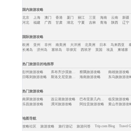
国内旅游攻略
北京
上海
澳门
香港
厦门
丽江
三亚
海南
云南
新疆
河北
福建
广西
甘肃
湖北
宁夏
吉林
青海
陕西
辽宁
国内旅游攻略移动入口：
国际旅游攻略
北京
上海
澳门
香港
厦门
丽江
三亚
海南
云南
新疆
欧洲
亚州
非州
南美洲
大洋洲
北美洲
日本
马来西亚
河北
福建
广西
甘肃
湖北
宁夏
吉林
青海
陕西
辽宁
长滩岛
济州岛
塞班岛
菲律宾
西班牙
英国
埃及
柬埔寨
国际旅游攻略移动入口：
热门旅游目的地推荐
欧洲
亚州
非州
南美洲
大洋洲
北美洲
日本
马来西亚
彭州旅游攻略
库布齐沙漠旅游攻略
察隅旅游攻略
南雄旅游攻略
长滩岛
济州岛
塞班岛
菲律宾
西班牙
英国
埃及
柬埔寨
日喀则旅游攻略
斯洛文尼亚旅游攻略
海南旅游攻略
东乌旗旅游攻
长海旅游攻略
米苏拉旅游攻略
哈密旅游攻略
福州旅游攻略
比什凯克旅游攻略
米科诺斯岛旅游攻略
神农架旅游攻略
白沙旅游攻略
热门旅游攻略
衢州旅游攻略
白玉县旅游攻略
色达县旅游攻略
弥勒旅游攻略
辽源旅游攻略
科右中旗旅游攻略
晋城旅游攻略
三门峡旅游攻
南屏旅游攻略
连云港旅游攻略
巴布亚新几内亚旅游攻略
临安旅游攻略
北疆旅游攻略
益阳旅游攻略
三宝垄旅游攻略
若尔盖旅游攻
乐昌旅游攻略
漯河旅游攻略
阿拉贡旅游攻略
黄山市旅游攻
怡保旅游攻略
阿巴嘎旗旅游攻略
塞内加尔旅游攻略
吉安旅游攻略
北海旅游攻略
婆罗浮屠旅游攻略
电白旅游攻略
波恩旅游攻略
凡尔赛旅游攻略
挪威旅游攻略
林芝旅游攻略
naples旅游攻略
布拉格旅游攻略
三亚 旅游攻略
临汾旅游攻略
贝希特斯加
美奈旅游攻略
连州旅游攻略
乐山旅游攻略
南平旅游攻略
地图导航
西昌旅游攻略
渥太华旅游攻略
布达佩斯旅游攻略
圣卢西亚
诸葛八卦村旅游攻略
南戴河旅游攻略
杜伊斯堡旅游攻略
云台山旅游攻
赫尔辛基旅游攻略
纳卡旅游攻略
山打根旅游攻略
乡城旅游攻略
Trip.com Blog
Travel 
攻略社区
旅游攻略
旅行游记
旅游问答
思茅旅游攻略
马尔他旅游攻略
芒市旅游攻略
乡城旅游攻略
汕尾旅游攻略
洛伊克巴德旅游攻略
卡帕莱旅游攻略
中宁旅游攻略