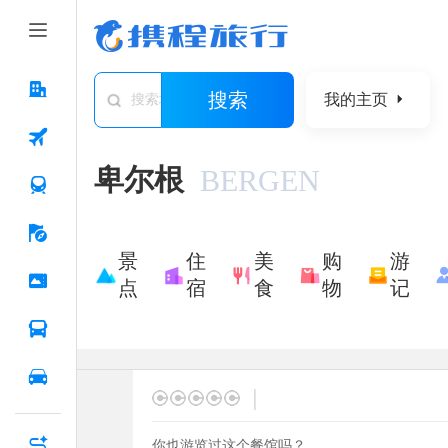
搜索
我的主页
搜索城市/景点/游记/问答/住宿
卑尔根
BERGEN
景
住
美
购
游
点
宿
食
物
记
|
你也游览过这个餐馆吗？