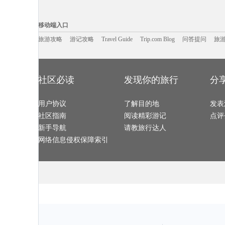
建德旅游攻略
四姑娘山旅游攻略
南海旅游攻略
毛里塔尼
犍为旅游攻略
卡拉旅游攻略
盘山旅游攻略
大堡礁旅游攻
玛纳斯旅游攻略
日月潭旅游攻略
烟台旅游攻略
开普敦旅游攻
移动端入口:
纳皮尔旅游攻略
圣弗朗西斯科旅游攻略
海门旅游攻略
苏门答腊
稻城旅游攻略
江口旅游攻略
崇明旅游攻略
湖区旅游攻略
Trip.com Blog
Travel Guide
仙游旅游攻略
旅游资讯
菏泽旅游攻略
游记攻略
克里米亚旅游攻略
携程美食林
马德里旅游攻
问
移动端入口
萨拉戈萨旅游攻略
新加坡旅游攻略
如皋旅游攻略
乐昌旅游攻略
康涅狄格州旅游攻略
彼得堡旅游攻略
婆罗洲旅游攻略
抚顺旅游攻略
雷州旅游攻略
禹州旅游攻略
圣安德鲁斯旅游攻略
九华山旅游攻
大庆旅游攻略
旅游攻略
游记攻略
鸡冠洞旅游攻略
Travel Guide
下川岛旅游攻略
Trip.com Blog
问答提问
尤金旅游攻略
旅
卡拉旅游攻略
美国旅游攻略
龙虎山旅游攻略
二连浩特
光雾山旅游攻略
青海旅游攻略
板门店旅游攻略
死亡谷国家
杨州旅游攻略
爱琴海旅游攻略
屏东旅游攻略
圣多美和普林
章丘旅游攻略
长江三峡旅游攻略
临夏旅游攻略
萨拉曼卡
扶风旅游攻略
珠海旅游攻略
阳澄湖旅游攻略
太行山旅游攻
里斯本旅游攻略
大溪地旅游攻略
乌布旅游攻略
沃尔姆斯
阿拉尔旅游攻略
意大利旅游攻略
尼尔森旅游攻略
石灰岩海
名古屋旅游攻略
陵水旅游攻略
贝尔格莱德旅游攻略
黑河旅游攻略
法兰克福旅游攻略
我孙子市旅游攻略
大邱旅游攻略
特拉布宗
社区必读
发现你的旅行
分
乌兰旅游攻略
偏关旅游攻略
土耳其旅游攻略
连城旅游攻略
屏南旅游攻略
石垣岛旅游攻略
比萨旅游攻略
希腊旅游攻略
基督城旅游攻略
图们旅游攻略
热浪岛旅游攻略
绥化旅游攻略
布鲁姆旅游攻略
okinawa旅游攻略
蓟县旅游攻略
西雅图旅游攻
马尔康旅游攻略
邵阳旅游攻略
会安旅游攻略
许昌旅游攻略
合山旅游攻略
用户协议
恩施旅游攻略
了解目的地
偏关旅游攻略
大堡礁旅游攻
发表
汉源旅游攻略
格陵兰岛旅游攻略
莽山旅游攻略
天目湖旅游攻
南阳市旅游攻略
青浦旅游攻略
墨脱旅游攻略
特雷维索
社区指南
阅读精彩游记
点评
江南旅游攻略
阿拉善右旗旅游攻略
斯洛伐克旅游攻略
哈特福德
巴斯旅游攻略
肯尼亚旅游攻略
多伦多旅游攻略
内罗毕旅游攻
韶山旅游攻略
富森旅游攻略
黑水县旅游攻略
黑山旅游攻略
新手导航
请教旅行达人
london旅游攻略
岩手县旅游攻略
泰顺旅游攻略
巢湖旅游攻略
华盛顿州旅游攻略
月桂岛旅游攻略
杜伊斯堡旅游攻略
woodbury旅游攻略
乌鲁木齐旅游攻略
延庆旅游攻略
阿拉善左旗旅游攻略
天目湖旅游攻
网络信息侵权保障索引
个旧旅游攻略
天津旅游攻略
阿联酋旅游攻略
金瓜石旅游攻
罗斯托夫旅游攻略
尼亚加拉旅游攻略
咸宁旅游攻略
什邡旅游攻略
沐川旅游攻略
亚丁旅游攻略
云和旅游攻略
塞班岛旅游攻
炉霍旅游攻略
grasse旅游攻略
安吉旅游攻略
谢菲尔德
华沙旅游攻略
晋城旅游攻略
新港旅游攻略
亚拉巴马
邛崃旅游攻略
开平旅游攻略
欧洲旅游攻略
临安旅游攻略
石泉旅游攻略
镇安旅游攻略
海西旅游攻略
红原旅游攻略
秘鲁旅游攻略
庐山旅游攻略
石嘴山旅游攻略
阿尔卑斯
从江旅游攻略
放鸡岛旅游攻略
巴塞罗那旅游攻略
包头旅游攻略
镇康旅游攻略
青川旅游攻略
俄亥俄州旅游攻略
芬奇旅游攻略
武宣旅游攻略
纳米比亚旅游攻略
雅典旅游攻略
台山旅游攻略
淡水旅游攻略
婆罗浮屠旅游攻略
香港旅游攻略
桃园旅游攻略
智利旅游攻略
慕尼黑旅游攻略
苏梅旅游攻略
牛津旅游攻略
石河子旅游攻略
黄果树旅游攻略
卡普里旅游攻略
路易斯维
北疆旅游攻略
都江堰旅游攻略
蒙山旅游攻略
金边旅游攻略
盐山旅游攻略
遂宁旅游攻略
考文垂旅游攻略
佛山旅游攻略
沙溪古镇旅游攻略
仙女山旅游攻略
霞浦旅游攻略
吴桥旅游攻略
南投旅游攻略
新竹旅游攻略
埃勒旅游攻略
纳米比亚
卢布林旅游攻略
三清山旅游攻略
scotland旅游攻略
乐清旅游攻略
日本旅游攻略
米脂旅游攻略
新西兰旅游攻略
西哈努克