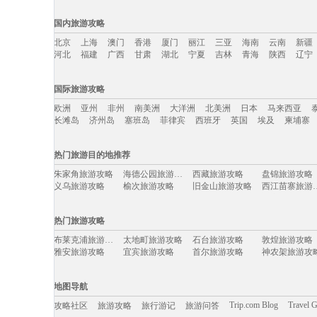
国内旅游攻略
北京
上海
澳门
香港
厦门
丽江
三亚
海南
云南
新疆
河北
福建
广西
甘肃
湖北
宁夏
吉林
青海
陕西
辽宁
国内旅游攻略移动入口：
国际旅游攻略
北京
上海
澳门
香港
厦门
丽江
三亚
海南
云南
新疆
欧洲
亚州
非州
南美洲
大洋洲
北美洲
日本
马来西亚
河北
福建
广西
甘肃
湖北
宁夏
吉林
青海
陕西
辽宁
长滩岛
济州岛
塞班岛
菲律宾
西班牙
英国
埃及
柬埔寨
国际旅游攻略移动入口：
热门旅游目的地推荐
欧洲
亚州
非州
南美洲
大洋洲
北美洲
日本
马来西亚
朱家角旅游攻略
海德公园旅游攻略
西藏旅游攻略
盘锦旅游攻略
长滩岛
济州岛
塞班岛
菲律宾
西班牙
英国
埃及
柬埔寨
义乌旅游攻略
榆次旅游攻略
旧金山旅游攻略
西江苗寨
长春旅游攻略
大庆旅游攻略
荆州旅游攻略
吉安旅游攻略
四明山旅游攻略
会理旅游攻略
巴音郭楞旅游攻略
尼维斯旅游攻
热门旅游攻略
昌都旅游攻略
宝兴旅游攻略
多伦旅游攻略
丹佛旅游攻略
湟中旅游攻略
莫干山旅游攻略
斐济旅游攻略
蒙自旅游攻略
布莱克浦旅游攻略
太地町旅游攻略
石台旅游攻略
敦煌旅游攻略
克孜勒旅游攻略
加利福尼亚州旅游攻略
布里亚特共和国旅游攻略
连州旅游攻略
雅安旅游攻略
宜宾旅游攻略
首尔旅游攻略
神农架旅游攻
约翰内斯堡旅游攻略
大理旅游攻略
西哈努克旅游攻略
攀枝花旅游攻
科克旅游攻略
康定旅游攻略
临海旅游攻略
龙目岛旅游攻
鄯善旅游攻略
乌兰浩特旅游攻略
彭州旅游攻略
热浪岛旅游攻
玛纳斯旅游攻略
圣彼得堡旅游攻略
涿州旅游攻略
雅典旅游攻略
长海旅游攻略
宫古岛旅游攻略
兰纳旅游攻略
湖口旅游攻略
地图导航
克伦威尔旅游攻略
塘栖旅游攻略
浙江旅游攻略
索契旅游攻略
亚拉巴马州旅游攻略
山东旅游攻略
纳皮尔旅游攻略
沈家门旅游攻
阜阳旅游攻略
verona旅游攻略
woodbury旅游攻略
四国旅游攻略
Trip.com Blog
Travel 
攻略社区
旅游攻略
旅行游记
旅游问答
于都旅游攻略
房山旅游攻略
annapolis旅游攻略
阜新旅游攻略
河北旅游攻略
路易斯维尔旅游攻略
圣淘沙旅游攻略
纳什维尔