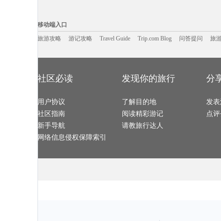
海门旅游攻略
连南旅游攻略
那霸旅游攻略
布莱顿旅游攻
阳高旅游攻略
匈牙利旅游攻略
叙利亚旅游攻略
台东旅游攻略
孝感旅游攻略
信阳旅游攻略
桃花岛旅游攻略
东戴河旅游攻
移动端入口:
伊斯特本旅游攻略
包头旅游攻略
可可托海旅游攻略
鹿特丹旅游攻
理县旅游攻略
多米尼加旅游攻略
因斯布鲁克旅游攻略
乡城旅游攻略
Trip.com Blog
Travel Guide
塔拉斯旅游攻略
旅游资讯
屏南旅游攻略
突尼斯旅游攻略
游记攻略
携程美食林
南浔旅游攻略
问
移动端入口
襄阳旅游攻略
张家口旅游攻略
天津旅游攻略
湄南河旅游攻
圣米歇尔山旅游攻略
诸葛八卦村旅游攻略
瓦努阿图旅游攻略
伯罗奔尼
海丰旅游攻略
神仙珊瑚岛旅游攻略
汉密尔顿旅游攻略
荔波旅游攻略
南投旅游攻略
旅游攻略
游记攻略
冲绳县旅游攻略
Travel Guide
英国旅游攻略
Trip.com Blog
问答提问
汝城旅游攻略
旅
澳大利亚旅游攻略
顺德旅游攻略
围场旅游攻略
阿兰达旅游攻
布达佩斯旅游攻略
蒙山旅游攻略
邢台旅游攻略
戛纳旅游攻略
岱山旅游攻略
滦平旅游攻略
桑给巴尔岛旅游攻略
兴宁旅游攻略
三原旅游攻略
梅里雪山旅游攻略
西柏坡旅游攻略
海港城旅游攻
汉中旅游攻略
德令哈旅游攻略
荥经旅游攻略
阿坝旅游攻略
奉节旅游攻略
江原道旅游攻略
怀来旅游攻略
洛杉矶旅游攻
苏格兰旅游攻略
加勒旅游攻略
仙游旅游攻略
谢菲尔德
肯尼亚旅游攻略
株洲旅游攻略
马公旅游攻略
名古屋旅游攻
灵川旅游攻略
西沙群岛旅游攻略
火山口湖旅游攻略
夏河旅游攻略
社区必读
发现你的旅行
分
忻州旅游攻略
泾县旅游攻略
益阳旅游攻略
黑水县旅游攻
纳米比亚旅游攻略
余姚旅游攻略
威海旅游攻略
天目山旅游攻
句容旅游攻略
马尔康旅游攻略
宾川旅游攻略
彼得堡旅游攻
丹东旅游攻略
文昌旅游攻略
昌黎旅游攻略
博洛尼亚
卡拉奇旅游攻略
亚丁旅游攻略
阿尔泰旅游攻略
圣保罗旅游攻
三亚旅游攻略
用户协议
圣迭戈旅游攻略
了解目的地
鼓浪屿旅游攻略
荷兰旅游攻略
发表
兰纳旅游攻略
美国旅游攻略
若尔盖旅游攻略
福海旅游攻略
平塘旅游攻略
乐东旅游攻略
俄罗斯旅游攻略
龙海旅游攻略
社区指南
阅读精彩游记
点评
连州旅游攻略
牛背山旅游攻略
塞拉旅游攻略
东帝汶旅游攻
曼哈顿旅游攻略
香港旅游攻略
朝阳旅游攻略
贵州旅游攻略
文莱旅游攻略
延庆旅游攻略
夏威夷旅游攻略
镇原旅游攻略
新手导航
请教旅行达人
望都旅游攻略
斯塔德旅游攻略
东乡旅游攻略
sydney旅游攻
永胜旅游攻略
黔东南旅游攻略
拿撒勒旅游攻略
永善旅游攻略
伊朗旅游攻略
北领地旅游攻略
非洲旅游攻略
丽江旅游攻略
网络信息侵权保障索引
波德申旅游攻略
利马索尔旅游攻略
海丰旅游攻略
奥达旅游攻略
曲阜旅游攻略
大城旅游攻略
戈尔德旅游攻略
唐克旅游攻略
东兴旅游攻略
昌都旅游攻略
霍巴特旅游攻略
秀山旅游攻略
玫瑰海岸旅游攻略
圣地亚哥旅游攻略
乌尤尼旅游攻略
棉花堡旅游攻
列支敦士登旅游攻略
济宁旅游攻略
新安江旅游攻略
sydney旅游攻
贝鲁特旅游攻略
冲绳县旅游攻略
巴哈马旅游攻略
顺义旅游攻略
巴拿马城旅游攻略
巴塞尔旅游攻略
玛沁旅游攻略
下川岛旅游攻
随州旅游攻略
维也纳旅游攻略
乌镇旅游攻略
湖州旅游攻略
丹东旅游攻略
滨州旅游攻略
托莱多旅游攻略
张家港旅游攻
天空岛旅游攻略
雅加达旅游攻略
诺邓旅游攻略
丘北旅游攻略
香格里拉旅游攻略
乐山旅游攻略
多维尔旅游攻略
第戎旅游攻略
新奥尔良旅游攻略
匈牙利旅游攻略
太阳岛旅游攻略
牡丹江旅游攻
鹰潭旅游攻略
斯摩棱斯克旅游攻略
歙县旅游攻略
苏门答腊
Pinnawela旅游攻略
曲靖旅游攻略
贝尔法斯特旅游攻略
日月潭旅游攻
石家庄旅游攻略
万隆旅游攻略
新乡旅游攻略
五渔村旅游攻
山南旅游攻略
澎湖旅游攻略
山打根旅游攻略
圣多美旅游攻
巢湖旅游攻略
多哥旅游攻略
福州旅游攻略
吴忠旅游攻略
正定旅游攻略
莆田旅游攻略
江苏旅游攻略
剑桥旅游攻略
慈城旅游攻略
珀斯旅游攻略
商丘旅游攻略
瑞典旅游攻略
塞瓦斯托波尔旅游攻略
袋鼠岛旅游攻略
黄石旅游攻略
伊比利亚