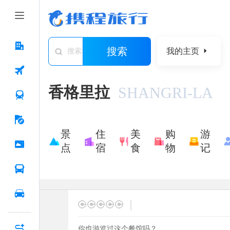
搜索
我的主页
搜索城市/景点/游记/问答/住宿
香格里拉
SHANGRI-LA
景
住
美
购
游
点
宿
食
物
记
|
你也游览过这个餐馆吗？