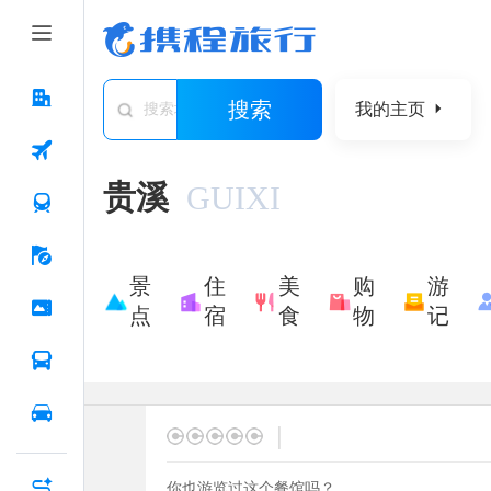
搜索
我的主页
搜索城市/景点/游记/问答/住宿
贵溪
GUIXI
景
住
美
购
游
点
宿
食
物
记
|
你也游览过这个餐馆吗？