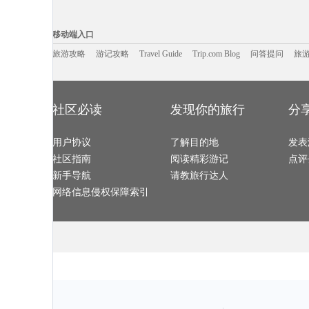
阿肯色州旅游攻略
万丹旅游攻略
太原旅游攻略
九江旅游攻略
河北旅游攻略
贝希特斯加登旅游攻略
平壤旅游攻略
中宁旅游攻略
西山旅游攻略
佳县旅游攻略
多伦旅游攻略
炉霍旅游攻略
移动端入口:
东戴河旅游攻略
合肥旅游攻略
卡梅尔旅游攻略
石林旅游攻略
潜江旅游攻略
秦皇岛旅游攻略
运城旅游攻略
巴拿马旅游攻
Trip.com Blog
Travel Guide
邢台旅游攻略
旅游资讯
西山旅游攻略
拉萨旅游攻略
游记攻略
携程美食林
弋阳旅游攻略
问
移动端入口
南屏旅游攻略
蒙古旅游攻略
美国旅游攻略
丹佛旅游攻略
荥经旅游攻略
浑源旅游攻略
斯特兰德旅游攻略
塞拉旅游攻略
长岛旅游攻略
london旅游攻略
四川旅游攻略
凡尔赛旅游攻
旅游攻略
游记攻略
克里米亚半岛旅游攻略
广安旅游攻略
Travel Guide
安徽旅游攻略
Trip.com Blog
问答提问
西藏旅游攻略
旅
卡尔加里旅游攻略
宫古岛旅游攻略
芝加哥旅游攻略
卡布拉旅游攻
遵化旅游攻略
阳西旅游攻略
仙桃旅游攻略
九乡旅游攻略
沂水旅游攻略
圣何塞旅游攻略
乌兰巴托旅游攻略
克孜勒旅游攻
怡保旅游攻略
兴隆旅游攻略
基隆旅游攻略
梅州旅游攻略
托莱多旅游攻略
连云港旅游攻略
巽寮湾旅游攻略
东极岛旅游攻
布拉格旅游攻略
徐州旅游攻略
阿肯色州旅游攻略
肇庆旅游攻略
遵义旅游攻略
桐城旅游攻略
卡姆拉旅游攻略
百慕大旅游攻
okinawa旅游攻略
naples旅游攻略
塞内加尔旅游攻略
涩谷旅游攻略
大邱旅游攻略
邦咯岛旅游攻略
海丰旅游攻略
九份旅游攻略
社区必读
发现你的旅行
分
苏黎世湖旅游攻略
诺邓旅游攻略
尼泊尔旅游攻略
厄恩湖旅游攻
厦门旅游攻略
西归浦市旅游攻略
石勒苏益格旅游攻略
意大利旅游攻
安纳西旅游攻略
鼓浪屿旅游攻略
雷克雅未克旅游攻略
广岛旅游攻略
塞班岛旅游攻略
圣卢西亚旅游攻略
犍为旅游攻略
巴林旅游攻略
放鸡岛旅游攻略
慈溪旅游攻略
沐川旅游攻略
内罗毕旅游攻
用户协议
路易斯维尔旅游攻略
北屯旅游攻略
了解目的地
芬奇旅游攻略
发表
拉罗汤加
金边旅游攻略
巴西旅游攻略
宁波旅游攻略
三水旅游攻略
阿斯旺旅游攻略
康威旅游攻略
汉诺威旅游攻略
摩纳哥旅游攻
社区指南
阅读精彩游记
点评
福冈县旅游攻略
兴城旅游攻略
伯恩茅斯旅游攻略
唐山旅游攻略
甲米旅游攻略
仙居旅游攻略
福冈旅游攻略
woodbury旅游攻略
井冈山旅游攻略
死亡谷国家公园旅游攻略
底特律旅游攻略
抚远旅游攻略
新手导航
请教旅行达人
naples旅游攻略
马德里旅游攻略
阳江旅游攻略
格拉斯哥
安塔利亚旅游攻略
东山旅游攻略
柳州旅游攻略
应县旅游攻略
武胜旅游攻略
棕榈岛旅游攻略
新北市旅游攻略
蔚县旅游攻略
网络信息侵权保障索引
阜阳旅游攻略
承德旅游攻略
甘孜旅游攻略
泰山旅游攻略
南充旅游攻略
斯帕旅游攻略
鹿港旅游攻略
埃及旅游攻略
爱琴海诸岛旅游攻略
卑尔根旅游攻略
同江旅游攻略
迪拜旅游攻略
济源旅游攻略
吉安旅游攻略
芷江旅游攻略
亚特兰大
科罗拉多大峡谷旅游攻略
东乡旅游攻略
汝城旅游攻略
阿里旅游攻略
洛阳旅游攻略
海口旅游攻略
昌吉旅游攻略
普洱旅游攻略
亳州旅游攻略
石河子旅游攻略
清迈旅游攻略
天堂岛旅游攻
高野山旅游攻略
远安旅游攻略
阿尔卑斯山旅游攻略
西塘古镇
大岛旅游攻略
留尼汪旅游攻略
都柏林旅游攻略
马里兰州
广州旅游攻略
堪培拉旅游攻略
伊春旅游攻略
印第安纳
圣弗朗西斯科旅游攻略
嵊泗旅游攻略
遵义旅游攻略
巴登巴登
承德旅游攻略
甘肃旅游攻略
赤塔旅游攻略
特里尔旅游攻
宜春旅游攻略
芽庄旅游攻略
银川旅游攻略
阿曼旅游攻略
郑州旅游攻略
雷州旅游攻略
萨格勒布旅游攻略
蚌埠旅游攻略
乐亭旅游攻略
科右中旗旅游攻略
衢州旅游攻略
荆州旅游攻略
吴忠旅游攻略
布拉加旅游攻略
梅尔斯堡旅游攻略
潮州旅游攻略
凉山旅游攻略
什邡旅游攻略
喜洲旅游攻略
广汉旅游攻略
朔州旅游攻略
大嵛山岛旅游攻略
维戈旅游攻略
马丘比丘
高要旅游攻略
海拉尔旅游攻略
南昌旅游攻略
大同旅游攻略
宿迁旅游攻略
顺昌旅游攻略
扎兰屯旅游攻略
腾冲旅游攻略