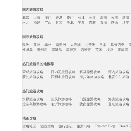
国内旅游攻略
北京
上海
澳门
香港
厦门
丽江
三亚
海南
云南
新疆
河北
福建
广西
甘肃
湖北
宁夏
吉林
青海
陕西
辽宁
国内旅游攻略移动入口：
国际旅游攻略
北京
上海
澳门
香港
厦门
丽江
三亚
海南
云南
新疆
欧洲
亚州
非州
南美洲
大洋洲
北美洲
日本
马来西亚
河北
福建
广西
甘肃
湖北
宁夏
吉林
青海
陕西
辽宁
长滩岛
济州岛
塞班岛
菲律宾
西班牙
英国
埃及
柬埔寨
国际旅游攻略移动入口：
热门旅游目的地推荐
欧洲
亚州
非州
南美洲
大洋洲
北美洲
日本
马来西亚
荣成旅游攻略
日内瓦旅游攻略
辉县旅游攻略
河内旅游攻略
长滩岛
济州岛
塞班岛
菲律宾
西班牙
英国
埃及
柬埔寨
蒙扎旅游攻略
四明山旅游攻略
海拉尔旅游攻略
北爱尔兰
湖区旅游攻略
乌海旅游攻略
老挝旅游攻略
夏威夷旅游攻
厄恩湖旅游攻略
平顺旅游攻略
大方旅游攻略
黑水县旅游攻
热门旅游攻略
阳春旅游攻略
图片旅游攻略
从江旅游攻略
阿里旅游攻略
泰晤士旅游攻略
虎门旅游攻略
格拉纳达旅游攻略
卡拉奇旅游攻
水原旅游攻略
汕头旅游攻略
门源旅游攻略
洛克旅游攻略
拜县旅游攻略
毕尔巴鄂旅游攻略
宿州旅游攻略
南宁旅游攻略
拉奈岛旅游攻略
临沂旅游攻略
陇南旅游攻略
登别旅游攻略
巴尔的摩旅游攻略
封开旅游攻略
坝上旅游攻略
卡尼岛旅游攻
阿斯旺旅游攻略
巍山旅游攻略
合江旅游攻略
淄博旅游攻略
利兹旅游攻略
晋江旅游攻略
苏州旅游攻略
暹粒旅游攻略
大兴安岭旅游攻略
卡塔尼亚旅游攻略
诺姆旅游攻略
门多萨旅游攻
临沧旅游攻略
帕索旅游攻略
黎川旅游攻略
关岛旅游攻略
地图导航
伊斯特本旅游攻略
萨拉斯旅游攻略
抚松旅游攻略
安道尔城
普卡旅游攻略
印第安纳波利斯旅游攻略
亚布力旅游攻略
波西塔诺
土库曼旅游攻略
芝加哥旅游攻略
靖西旅游攻略
宁海旅游攻略
Trip.com Blog
Travel 
攻略社区
旅游攻略
旅行游记
旅游问答
米科诺斯岛旅游攻略
绍兴旅游攻略
波特兰旅游攻略
施皮茨旅游攻
曲靖旅游攻略
波密旅游攻略
南屏旅游攻略
仙台旅游攻略