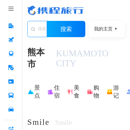
搜索
我的主页
搜索城市/景点/游记/问答/住宿
熊本
KUMAMOTO
CITY
市
景
住
美
购
游
点
宿
食
物
记
Smile
Smile