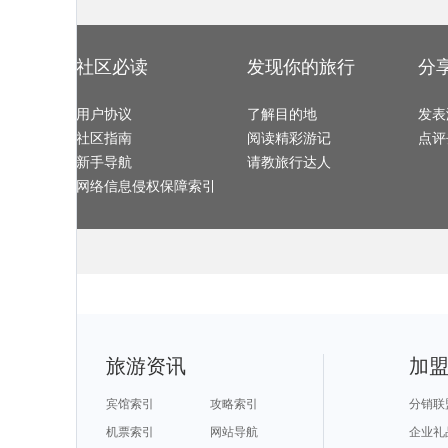
西宁旅游攻略
资兴旅游攻略
三山岛旅游攻略
吴桥旅游攻略
葡萄牙旅游攻略
费拉拉旅游攻略
缅甸旅游攻略
遂宁旅游攻略
白金岛旅游攻略
湛江旅游攻略
多维尔旅游攻略
松原旅游攻略
安塔利亚旅游攻略
汉密尔顿岛旅游攻略
圣克鲁斯旅游攻略
湄南河旅游攻
斯帕旅游攻略
珠海旅游攻略
圣保罗旅游攻略
马德里旅游攻
新德里旅游攻略
马拉桑旅游攻略
石垣岛旅游攻略
马来西亚
卡莫纳旅游攻略
加拉帕戈斯旅游攻略
朱家角旅游攻略
麦德林旅游攻
斯洛文尼亚旅游攻略
维克旅游攻略
白沙旅游攻略
德国旅游攻略
社区必读
发现你的旅行
分
荆门旅游攻略
马赛旅游攻略
鄂尔多斯旅游攻略
丹东旅游攻略
海北旅游攻略
巴彦淖尔旅游攻略
万丹旅游攻略
内乡旅游攻略
波特兰旅游攻略
楠溪江旅游攻略
会理旅游攻略
色达县旅游攻
伯罗奔尼撒旅游攻略
鹿儿岛旅游攻略
斯帕旅游攻略
丹东旅游攻略
襄阳旅游攻略
san jose旅游攻略
邢台旅游攻略
伊瓜苏瀑
西宁旅游攻略
用户协议
永州旅游攻略
了解目的地
大同旅游攻略
塘栖旅游攻略
发表
冕宁旅游攻略
潍坊旅游攻略
郑州旅游攻略
大荔旅游攻略
稻城旅游攻略
七台河旅游攻略
纽约州旅游攻略
开平旅游攻略
社区指南
阅读精彩游记
点评
普陀山旅游攻略
九份旅游攻略
欧洲旅游攻略
拉姆岛旅游攻
诺姆旅游攻略
福建旅游攻略
尼斯湖旅游攻略
兰卡威旅游攻
芭提雅旅游攻略
山海关旅游攻略
呼和浩特旅游攻略
洪湖旅游攻略
新手导航
请教旅行达人
黔东南旅游攻略
沂南旅游攻略
阿姆斯特丹旅游攻略
普拉托旅游攻
浦江旅游攻略
怀化旅游攻略
枣庄旅游攻略
溧阳旅游攻略
青浦旅游攻略
靖西旅游攻略
阜新旅游攻略
桐庐旅游攻略
网络信息侵权保障索引
巫山旅游攻略
诸城旅游攻略
宫古岛旅游攻略
斯洛伐克
青川旅游攻略
吉林旅游攻略
色达县旅游攻略
香山旅游攻略
波兰旅游攻略
蓝泉旅游攻略
韶山旅游攻略
凉山旅游攻略
常州旅游攻略
博登湖旅游攻略
宁波旅游攻略
锡吉里耶
布卡旅游攻略
okinawa旅游攻略
玻利维亚旅游攻略
苏梅旅游攻略
盈江旅游攻略
塔曼尼加拉旅游攻略
云龙旅游攻略
圣多美和普林
陈巴尔虎旗旅游攻略
华阴旅游攻略
儋州旅游攻略
饶河旅游攻略
皮亚琴察旅游攻略
日内瓦旅游攻略
伊斯兰堡旅游攻略
哈萨克斯
南雄旅游攻略
比利时旅游攻略
喀纳斯旅游攻略
喀麦隆旅游攻
马祖旅游攻略
无锡旅游攻略
雅江旅游攻略
松溪旅游攻略
垦丁旅游攻略
纳皮尔旅游攻略
克伦威尔旅游攻略
远安旅游攻略
天目湖旅游攻略
基诺旅游攻略
织金旅游攻略
台湾旅游攻略
神农架旅游攻略
日内瓦湖旅游攻略
卡塔尼亚旅游攻略
西班牙旅游攻
普罗旺斯旅游攻略
宁陕旅游攻略
四姑娘山旅游攻略
临江旅游攻略
特纳旅游攻略
莫斯科旅游攻略
万荣旅游攻略
辽源旅游攻略
平壤旅游攻略
仰光旅游攻略
雷州旅游攻略
儋州旅游攻略
敖德萨旅游攻略
三清山旅游攻略
定西旅游攻略
胡志明市
沙洋旅游攻略
神户旅游攻略
贝加尔湖旅游攻略
红河旅游攻略
闸坡旅游攻略
托莱多旅游攻略
增城旅游攻略
博洛尼亚
甘南旅游攻略
渭南旅游攻略
卡萨旅游攻略
安溪旅游攻略
阳高旅游攻略
东岛旅游攻略
本溪旅游攻略
大邱旅游攻略
旅游资讯
加
拿撒勒旅游攻略
滁州旅游攻略
圣基茨和尼维斯旅游攻略
棕榈岛旅游攻
蓟县旅游攻略
莱芜旅游攻略
圣何塞旅游攻略
大兴安岭
africa旅游攻略
湟源旅游攻略
圣彼得堡旅游攻略
宜宾旅游攻略
巴里旅游攻略
博德旅游攻略
突尼斯旅游攻略
高野山旅游攻
顺德旅游攻略
海螺沟旅游攻略
西递旅游攻略
桑植旅游攻略
宾馆索引
攻略索引
分销联
什邡旅游攻略
台北旅游攻略
连云港旅游攻略
景德镇旅游攻
Pinnawela旅游攻略
伯恩茅斯旅游攻略
甘孜旅游攻略
多米尼加
乌兹别克斯坦旅游攻略
克里米亚旅游攻略
棕榈泉旅游攻略
温州旅游攻略
机票索引
网站导航
企业礼
兵库县旅游攻略
比利时旅游攻略
云台山旅游攻略
武胜旅游攻略
圣克鲁斯旅游攻略
茂宜岛旅游攻略
bali旅游攻略
中山旅游攻略