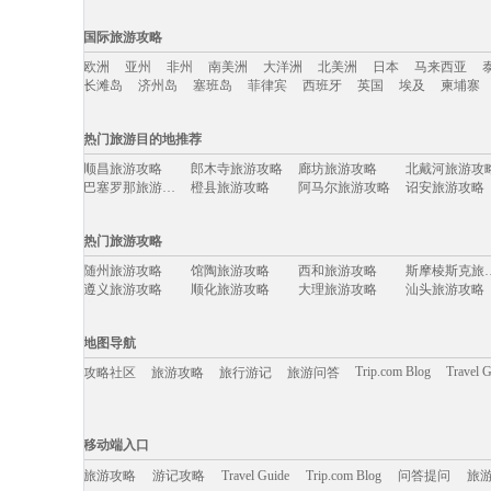
国内旅游攻略移动入口：
国际旅游攻略
北京
上海
澳门
香港
厦门
丽江
三亚
海南
云南
新疆
欧洲
亚州
非州
南美洲
大洋洲
北美洲
日本
马来西亚
河北
福建
广西
甘肃
湖北
宁夏
吉林
青海
陕西
辽宁
长滩岛
济州岛
塞班岛
菲律宾
西班牙
英国
埃及
柬埔寨
国际旅游攻略移动入口：
热门旅游目的地推荐
欧洲
亚州
非州
南美洲
大洋洲
北美洲
日本
马来西亚
顺昌旅游攻略
郎木寺旅游攻略
廊坊旅游攻略
北戴河旅游攻
长滩岛
济州岛
塞班岛
菲律宾
西班牙
英国
埃及
柬埔寨
巴塞罗那旅游攻略
橙县旅游攻略
阿马尔旅游攻略
诏安旅游攻略
比萨旅游攻略
罗斯托夫旅游攻略
东京旅游攻略
巴林旅游攻略
气仙沼市旅游攻略
鹤壁旅游攻略
意大利旅游攻略
淳化旅游攻略
热门旅游攻略
纽黑文旅游攻略
昌平旅游攻略
静冈县旅游攻略
釜山旅游攻略
西安旅游攻略
垦利旅游攻略
卢布尔雅那旅游攻略
乡城旅游攻略
随州旅游攻略
馆陶旅游攻略
西和旅游攻略
斯摩棱斯
阿尔卑斯山旅游攻略
噶尔旅游攻略
南宁旅游攻略
卡布拉旅游攻
遵义旅游攻略
顺化旅游攻略
大理旅游攻略
汕头旅游攻略
哈瓦那旅游攻略
坎昆旅游攻略
马丘比丘旅游攻略
阿勒泰旅游攻
安康旅游攻略
鞍山旅游攻略
从江旅游攻略
西沙群岛
若羌旅游攻略
三山岛旅游攻略
萍乡旅游攻略
海牙旅游攻略
河源旅游攻略
钦州旅游攻略
理县旅游攻略
留尼汪旅游攻
美奈旅游攻略
璧山旅游攻略
榆林旅游攻略
格林纳达
地图导航
斯德哥尔摩旅游攻略
石家庄旅游攻略
米易旅游攻略
孟加拉国
文县旅游攻略
大邱旅游攻略
马山旅游攻略
克鲁姆洛
汉密尔顿岛旅游攻略
包头旅游攻略
棕榈岛旅游攻略
东兴旅游攻略
Trip.com Blog
Travel 
攻略社区
旅游攻略
旅行游记
旅游问答
东方旅游攻略
上岛旅游攻略
康威旅游攻略
佳县旅游攻略
普罗旺斯旅游攻略
海口旅游攻略
聂拉木旅游攻略
泸州旅游攻略
巴马科旅游攻略
广元旅游攻略
水原旅游攻略
伊瓜苏瀑
慈溪旅游攻略
武夷山旅游攻略
阜新旅游攻略
陆良旅游攻略
福泉旅游攻略
莱昂旅游攻略
蒲县旅游攻略
桃园旅游攻略
移动端入口:
济源旅游攻略
芬兰旅游攻略
博登湖旅游攻略
永新旅游攻略
丙中洛旅游攻略
萨尔托旅游攻略
申根旅游攻略
罗甸旅游攻略
Trip.com Blog
Travel Guide
娄底旅游攻略
旅游资讯
哈瓦那旅游攻略
东帝汶旅游攻略
游记攻略
携程美食林
东湖旅游攻略
问
移动端入口
卡帕莱旅游攻略
闸坡旅游攻略
惠来旅游攻略
斐济旅游攻略
卡姆拉旅游攻略
茂县旅游攻略
乐清旅游攻略
淳安旅游攻略
印第安纳旅游攻略
清徐旅游攻略
宁夏旅游攻略
甪直旅游攻略
资阳旅游攻略
旅游攻略
游记攻略
光泽旅游攻略
Travel Guide
Trip.com Blog
圣弗朗西斯科旅游攻略
问答提问
阿里山旅游攻
旅
卢克索旅游攻略
额济纳旗旅游攻略
企鹅岛旅游攻略
ireland旅游攻