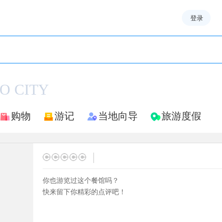
登录
 CITY
购物
游记
当地向导
旅游度假
|
你也游览过这个餐馆吗？
快来留下你精彩的点评吧！