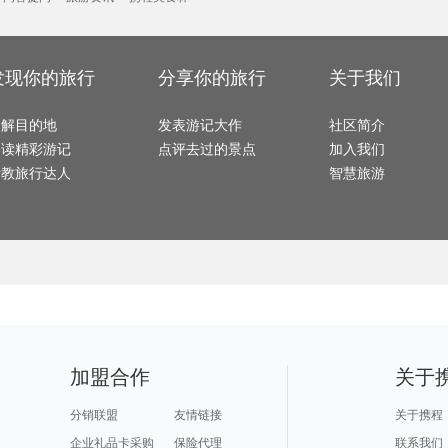
互助旅游攻略
阿格拉旅游攻略
漾濞旅游攻略
企鹅岛旅游攻略
泰安旅
古北水镇旅游攻略
大兴安岭旅游攻略
亚历山大旅游攻略
特罗姆瑟旅游攻略
同仁旅
盘锦旅游攻略
哈库拉岛旅游攻略
色达县旅游攻略
锡吉里耶旅游攻略
汕头旅游攻略
卢布旅游攻略
三明旅游攻略
印第安纳波利斯旅游攻略
南屏旅
巴尔的摩旅游攻略
韩城旅游攻略
稻城旅游攻略
乐清旅游攻略
龙脊梯田旅游攻略
休斯敦旅游攻略
石泉旅游攻略
湖北旅游攻略
淳安旅
下川岛旅游攻略
白洋淀旅游攻略
下地岛旅游攻略
西塘旅游攻略
顺化旅游攻略
卢龙旅游攻略
巴拿马城旅游攻略
斯特兰德旅游攻略
哈巴河旅游攻略
南充旅游攻略
淮南旅游攻略
仙台旅游攻略
发现你的旅行
分享你的旅行
关于我们
乐清旅游攻略
喀山旅游攻略
西昌旅游攻略
廓尔喀旅游攻略
德宏旅
英格兰旅游攻略
蚌埠旅游攻略
天空岛旅游攻略
巴里旅游攻略
棕榈岛旅游攻略
汉诺威旅游攻略
建宁旅游攻略
寻甸旅游攻略
龙岩旅
忻州旅游攻略
仙游旅游攻略
九乡旅游攻略
金曼旅游攻略
镇康旅游攻略
明月山旅游攻略
怀化旅游攻略
青海湖旅游攻略
彰化旅
了解目的地
渥太华旅游攻略
发表游记大作
阿巴嘎旗旅游攻略
所罗门群岛旅游攻略
虎门旅游攻略
社区简介
图瓦卢旅游攻略
五台山旅游攻略
涩谷旅游攻略
曲靖旅游攻略
晋城旅
南澳旅游攻略
赣州旅游攻略
米兰旅游攻略
临安旅游攻略
冲绳旅
阅读精彩游记
点评去过的景点
加入我们
五渔村旅游攻略
克孜勒旅游攻略
新喀里多尼亚旅游攻略
嵩山旅游攻略
随州旅
巴勒莫旅游攻略
巴中旅游攻略
汉源旅游攻略
东营旅游攻略
宜宾旅
死海旅游攻略
江口旅游攻略
波德申旅游攻略
巍山旅游攻略
图瓦旅
请教旅行达人
智慧旅游
德庆旅游攻略
南京旅游攻略
桐乡旅游攻略
吕梁旅游攻略
武当山
亚布力旅游攻略
营口旅游攻略
印第安纳旅游攻略
聂拉木旅游攻略
邵阳旅
京畿道旅游攻略
沃尔姆斯旅游攻略
绵阳旅游攻略
固原旅游攻略
大埔旅
中山旅游攻略
金昌旅游攻略
博鳌旅游攻略
宁南旅游攻略
大明山
汕头旅游攻略
龙海旅游攻略
苏门答腊旅游攻略
南岛旅游攻略
卡尼岛
抚松旅游攻略
巴黎旅游攻略
中卫旅游攻略
泰山旅游攻略
西和旅
武宣旅游攻略
德令哈旅游攻略
火山口湖旅游攻略
平遥旅游攻略
清涧旅
阿巴嘎旗旅游攻略
庄河旅游攻略
锡林浩特旅游攻略
巢湖旅游攻略
毕节旅
平谷旅游攻略
四国旅游攻略
同江旅游攻略
马祖旅游攻略
靖边旅
拉托维亚旅游攻略
san jose旅游攻略
阳高旅游攻略
伊达旅游攻略
比萨旅游攻略
德累斯顿旅游攻略
诺邓旅游攻略
龙门石窟旅游攻略
保亭旅
金边旅游攻略
okinawa旅游攻略
英德旅游攻略
平潭旅游攻略
滦县旅
张家界旅游攻略
锦州旅游攻略
马公旅游攻略
土库曼斯坦旅游攻略
菏泽旅
福鼎旅游攻略
北投旅游攻略
塘栖旅游攻略
黑河旅游攻略
达兰萨拉旅游攻略
兰卡威旅游攻略
阿勒泰旅游攻略
东帝汶旅游攻略
都江堰
德州旅游攻略
新昌旅游攻略
湄洲岛旅游攻略
察隅旅游攻略
巴马科
scotland旅游攻略
巴基斯坦旅游攻略
昌都旅游攻略
绩溪旅游攻略
雷州旅
新兴旅游攻略
休宁旅游攻略
斯洛伐克旅游攻略
巴巴多斯旅游攻略
潞城旅
博鳌旅游攻略
秀山旅游攻略
卡梅尔旅游攻略
福冈旅游攻略
吉林市
布里斯班旅游攻略
宁海旅游攻略
奥斯陆旅游攻略
娄底旅游攻略
临潼旅
江都旅游攻略
太原旅游攻略
阿布贾旅游攻略
张掖旅游攻略
偏关旅
上海迪士尼度假区旅游攻略
凤凰城旅游攻略
黄石国家公园旅游攻略
衡阳旅游攻略
望都旅
南非旅游攻略
新宾旅游攻略
anchorage旅游攻略
加拿大旅游攻略
科莫旅
长滩旅游攻略
夏威夷旅游攻略
合阳旅游攻略
凤凰旅游攻略
石棉旅
加盟合作
关于
龙井旅游攻略
扬州旅游攻略
咸宁旅游攻略
阿拉木图旅游攻略
兰州旅
新加坡旅游攻略
石台旅游攻略
东湖旅游攻略
波兰旅游攻略
会同旅
蒙自旅游攻略
仙桃旅游攻略
鄂木斯克旅游攻略
浦城旅游攻略
武功山旅游攻略
莱斯特旅游攻略
曼德勒旅游攻略
红叶谷旅游攻略
沈阳旅
开平旅游攻略
多哥旅游攻略
道孚旅游攻略
卡尔加里旅游攻略
邛崃旅
分销联盟
友情链接
关于携程
纳米比亚旅游攻略
桑给巴尔岛旅游攻略
penang旅游攻略
湖口旅游攻略
比萨旅
日内瓦旅游攻略
吴桥旅游攻略
临朐旅游攻略
吉尔吉斯斯坦旅游攻略
汕尾旅
明尼阿波利斯旅游攻略
四姑娘山旅游攻略
崇州旅游攻略
涞源旅游攻略
石河子
企业礼品卡采购
保险代理
联系我们