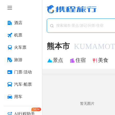
酒店
搜索城市/景点/游记/问答/住宿
机票
熊本市
KUMAMOTO
火车票
景点
住宿
美食
旅游
门票·活动
汽车·船票
用车
暂无图片
NEW
AI行程助手