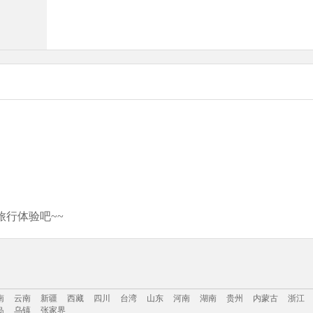
行体验吧~~
南
云南
新疆
西藏
四川
台湾
山东
河南
湖南
贵州
内蒙古
浙江
岛
乌镇
张家界