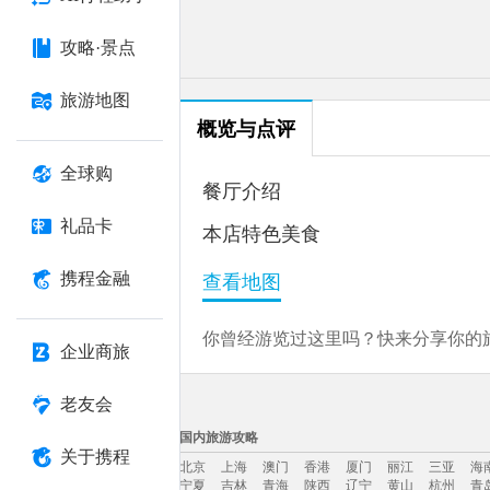
攻略·景点
旅游地图
概览与点评
全球购
餐厅介绍
礼品卡
本店特色美食
携程金融
查看地图
你曾经游览过这里吗？快来分享你的旅
企业商旅
老友会
国内旅游攻略
关于携程
北京
上海
澳门
香港
厦门
丽江
三亚
海
宁夏
吉林
青海
陕西
辽宁
黄山
杭州
青