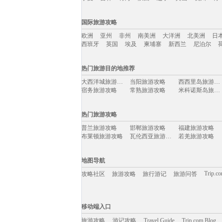
国内旅游攻略移动入口：
国际旅游攻略
北京
上海
澳门
香港
厦门
丽江
三亚
海
欧洲
亚州
非州
南美洲
大洋洲
北美洲
日
宁夏
吉林
青海
陕西
辽宁
黄山
杭州
青
西班牙
英国
埃及
柬埔寨
新西兰
尼泊尔
国际旅游攻略移动入口：
热门旅游目的地推荐
欧洲
亚州
非州
南美洲
大洋洲
北美洲
日
大西洋城旅游攻略
当阳旅游攻略
西西里岛旅游攻略
西班牙
英国
埃及
柬埔寨
新西兰
尼泊尔
宿务旅游攻略
常熟旅游攻略
米科诺斯岛旅游攻略
五河旅游攻略
长滩岛旅游攻略
酒泉旅游攻略
马来西亚旅游攻略
鹤峰旅游攻略
黎川旅游攻略
热门旅游攻略
巴登巴登旅游攻略
额济纳旗旅游攻略
格但斯克旅游攻略
抚松旅游攻略
加拉帕戈斯旅游攻略
霍斯旅游攻略
普兰旅游攻略
邯郸旅游攻略
福建旅游攻略
河内旅游攻略
薄荷岛旅游攻略
镇原旅游攻略
布莱顿旅游攻略
瓦伦西亚旅游攻略
若羌旅游攻略
宝石岛旅游攻略
迁安旅游攻略
大城旅游攻略
十堰旅游攻略
临海旅游攻略
天台山旅游攻略
比利时旅游攻略
卡帕莱旅游攻略
卢布林旅游攻略
陆良旅游攻略
青城山旅游攻略
云南旅游攻略
布莱顿旅游攻略
波茨坦旅游攻略
达拉特旗旅游攻略
地图导航
连南旅游攻略
富森旅游攻略
昆卡旅游攻略
圣诞岛旅游攻略
崀山旅游攻略
大阪旅游攻略
天堂海滩旅游攻略
伊斯兰堡旅游攻略
吉尔吉斯斯坦旅游攻略
Trip.c
攻略社区
旅游攻略
旅行游记
旅游问答
泰国旅游攻略
乌法旅游攻略
东京旅游攻略
宜州旅游攻略
扬州旅游攻略
西归浦市旅游攻略
连江旅游攻略
信阳旅游攻略
蜜月岛旅游攻略
黎平旅游攻略
墨江旅游攻略
太阳谷旅游攻略
晋城旅游攻略
枣庄旅游攻略
巴林旅游攻略
移动端入口:
维也纳旅游攻略
黎川旅游攻略
阿拉善盟旅游攻略
london旅游攻略
湖口旅游攻略
洛斯卡沃斯旅游攻略
Trip.com Blog
Travel Guide
旅游资讯
米科诺斯岛旅游攻略
柬埔寨旅游攻略
科林斯旅游攻略
游记攻略
移动端入口
海林旅游攻略
宜春旅游攻略
安吉旅游攻略
米脂旅游攻略
海南藏族自治州旅游攻略
永州旅游攻略
南浔旅游攻略
白城旅游攻略
太鲁阁旅游攻略
旅游攻略
游记攻略
枫丹白露旅游攻略
太子港旅游攻略
Travel Guide
云龙旅游攻略
Trip.com Blog