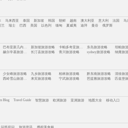
南
云南
新疆
西藏
四川
台湾
山东
河南
湖南
贵州
内蒙古
浙江
本
马来西亚
泰国
新加坡
韩国
朝鲜
越南
澳大利亚
意大利
法国
马
岛
乌镇
张家界
荷兰
瑞士
巴西
美国
以色列
缅甸
夏威夷
迪拜
曼谷
俄罗斯
本
马来西亚
泰国
新加坡
韩国
朝鲜
越南
澳大利亚
意大利
法国
马
巴布亚新几内亚旅游攻略
新加坡旅游攻略
卡帕多奇亚旅游攻略
东岛旅游攻略
坦帕旅
荷兰
瑞士
巴西
美国
以色列
缅甸
夏威夷
迪拜
曼谷
俄罗斯
赫尔辛基旅游攻略
长汀县旅游攻略
青川旅游攻略
sydney旅游攻略
纳雍旅
神奈川县旅游攻略
西昌旅游攻略
秀山岛旅游攻略
塞内加尔旅游攻略
拉奈岛
马山旅游攻略
上饶旅游攻略
荣成旅游攻略
磐安旅游攻略
坝上旅
蒙特雷旅游攻略
陶斯旅游攻略
格拉茨旅游攻略
沐川旅游攻略
贵港旅
奥林匹亚旅游攻略
特里尔旅游攻略
北京旅游攻略
丙中洛旅游攻略
福州旅
少女峰旅游攻略
九乡旅游攻略
柏林旅游攻略
黔东南旅游攻略
清徐旅
北投旅游攻略
少女峰旅游攻略
宁夏旅游攻略
电白旅游攻略
卡姆拉
西岭雪山旅游攻略
来宾旅游攻略
宁武旅游攻略
芭提雅旅游攻略
匹兹堡
米拉贝拉旅游攻略
阿拉善左旗旅游攻略
同里旅游攻略
泉州旅游攻略
奉节旅
辽阳旅游攻略
丰宁旅游攻略
钟祥旅游攻略
巴音郭楞旅游攻略
涿州旅
太地町旅游攻略
温州旅游攻略
拉瓦尔品第旅游攻略
京都旅游攻略
迪拜旅
雷州旅游攻略
吴忠旅游攻略
阿尔山旅游攻略
连平旅游攻略
晋江旅
屏东旅游攻略
通道旅游攻略
阆中旅游攻略
榆林旅游攻略
濮阳旅游攻略
皮亚琴察旅游攻略
神池旅游攻略
蓝湾旅游攻略
兰纳旅
班加罗尔旅游攻略
阜阳旅游攻略
米卢斯旅游攻略
贵阳旅游攻略
巴哈马
海门旅游攻略
底特律旅游攻略
卡萨布兰卡旅游攻略
甘孜旅游攻略
图们旅
om Blog
Travel Guide
智慧旅游
欧洲旅游
亚洲旅游
地图大全
移动入口
汤山旅游攻略
休宁旅游攻略
安纳西旅游攻略
弋阳旅游攻略
峨眉山
苏格兰旅游攻略
诸暨旅游攻略
东阳旅游攻略
青州旅游攻略
匈牙利
垦利旅游攻略
非洲旅游攻略
佛山旅游攻略
美瑛町旅游攻略
木斯塘
丘北旅游攻略
冲绳岛旅游攻略
宁夏旅游攻略
永善旅游攻略
靖安旅
圣卢西亚旅游攻略
气仙沼市旅游攻略
沂水旅游攻略
石头城旅游攻略
云龙旅
马尔代夫旅游攻略
萨格勒布旅游攻略
理塘旅游攻略
库布齐沙漠旅游攻略
葫芦岛
长滩旅游攻略
博罗旅游攻略
博乐旅游攻略
门多萨旅游攻略
常州旅
携程美食林
问答提问
哈里斯堡旅游攻略
热那亚旅游攻略
旅游攻略
白沙旅游攻略
下川岛旅游攻略
利沃夫
德班旅游攻略
圣路易斯旅游攻略
第戎旅游攻略
哈库拉旅游攻略
永安旅
洞头旅游攻略
郴州旅游攻略
白洋淀旅游攻略
昭通旅游攻略
九份旅游攻略
上川岛旅游攻略
哈利利旅游攻略
神仙珊瑚岛旅游攻略
洪湖旅
问答提问
第戎旅游攻略
旅游资讯
ireland旅游攻略
携程美食林
名古屋旅游攻略
奉新旅游攻略
三清山