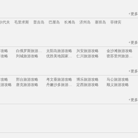
+更多
江苏
安徽
山西
黑龙江
江西
广东
河北
福建
广西
甘肃
湖北
尔代夫
毛里求斯
普吉岛
巴厘岛
长滩岛
济州岛
塞班岛
菲律宾
+更多
尔代夫
毛里求斯
普吉岛
巴厘岛
长滩岛
济州岛
塞班岛
菲律宾
游攻略
白俄罗斯旅游攻略
太阳岛旅游攻略
兴安旅游攻略
金沙滩旅游攻略
游攻略
列城旅游攻略
优胜美地国家公园旅游攻略
仁川旅游攻略
密苏里州旅游攻略
旅游攻略
俄罗斯旅游攻略
圣迭戈旅游攻略
神池旅游攻略
赫章旅游攻略
游攻略
林芝旅游攻略
合山旅游攻略
蓟县旅游攻略
营口旅游攻略
+更多
游攻略
辉南旅游攻略
闸坡旅游攻略
广州旅游攻略
北马里亚纳群岛旅游攻略
游攻略
多维尔旅游攻略
科伦坡旅游攻略
夏威夷旅游攻略
张家口旅游攻略
游攻略
邢台旅游攻略
考文垂旅游攻略
博乐旅游攻略
马公旅游攻略
旅游攻略
从化旅游攻略
阿马尔旅游攻略
开罗旅游攻略
橘园旅游攻略
旅游攻略
唐克旅游攻略
丹嫩沙多旅游攻略
定西旅游攻略
顺义旅游攻略
游攻略
塞维利亚旅游攻略
桑给巴尔旅游攻略
银滩旅游攻略
洛阳旅游攻略
游攻略
甘肃旅游攻略
芜湖旅游攻略
科西嘉旅游攻略
石嘴山旅游攻略
游攻略
浙江旅游攻略
怀来旅游攻略
安道尔城旅游攻略
静冈县旅游攻略
游攻略
九州旅游攻略
北海道旅游攻略
怀来旅游攻略
卡罗维发利旅游攻略
贝加尔湖旅游攻略
法属波利尼西亚旅游攻略
纳什维尔旅游攻略
珊瑚岛旅游攻略
北领地旅游攻略
+更多
游攻略
魏玛旅游攻略
琼海旅游攻略
吉隆坡旅游攻略
函馆旅游攻略
旅游攻略
青州旅游攻略
叶城旅游攻略
温哥华旅游攻略
圣马力诺旅游攻略
游攻略
金寨旅游攻略
阳西旅游攻略
禹州旅游攻略
福克兰群岛旅游攻略
旅游攻略
茂县旅游攻略
亚拉巴马州旅游攻略
唐克旅游攻略
波拉波拉岛旅游攻略
旅游攻略
阿克苏旅游攻略
赣州旅游攻略
圣多美旅游攻略
桃源旅游攻略
旅游攻略
大足旅游攻略
塔曼尼加拉旅游攻略
黄龙旅游攻略
迈阿密旅游攻略
游攻略
台中旅游攻略
六安旅游攻略
芬奇旅游攻略
石垣岛旅游攻略
游攻略
嘉兴旅游攻略
乌兹别克斯坦旅游攻略
涿州旅游攻略
喀什旅游攻略
旅游攻略
都匀旅游攻略
江陵旅游攻略
乌兰巴托旅游攻略
湖南旅游攻略
游攻略
吉首旅游攻略
波特兰旅游攻略
增城旅游攻略
达州旅游攻略
旅游攻略
土库曼旅游攻略
阿拉贡旅游攻略
南非旅游攻略
延边旅游攻略
游攻略
抚州旅游攻略
瑙鲁旅游攻略
光泽旅游攻略
南屏旅游攻略
博洛尼亚旅游攻略
龙游旅游攻略
安特卫普旅游攻略
汉密尔顿旅游攻略
北川旅游攻略
游攻略
建德旅游攻略
安卡拉旅游攻略
桃花岛旅游攻略
兴城旅游攻略
旅游攻略
沙巴旅游攻略
威海旅游攻略
东海旅游攻略
勒阿弗尔旅游攻略