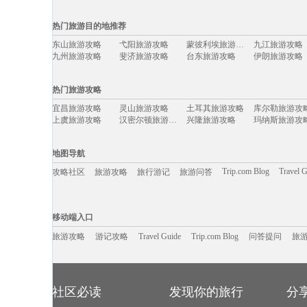
国际旅游攻略移动入口：
热门旅游目的地推荐
欧洲
亚州
非州
南美洲
大洋洲
北美洲
日本
马来西亚
东山旅游攻略
弋阳旅游攻略
蒙彼利埃旅游攻略
九江旅游攻略
长滩岛
济州岛
塞班岛
菲律宾
西班牙
英国
埃及
柬埔寨
九州旅游攻略
斐济旅游攻略
台东旅游攻略
伊朗旅游攻略
东莞旅游攻略
白滨旅游攻略
于都旅游攻略
塘栖旅游攻略
定州旅游攻略
苏里南旅游攻略
芒市旅游攻略
南通旅游攻略
热门旅游攻略
纳什维尔旅游攻略
尼斯湖旅游攻略
卢布尔雅那旅游攻略
马斯喀特
中卫旅游攻略
松阳旅游攻略
新安江旅游攻略
康提旅游攻略
宜昌旅游攻略
灵山旅游攻略
土耳其旅游攻略
库尔勒旅游攻
焦特普尔旅游攻略
敦化旅游攻略
怒江旅游攻略
水原旅游攻略
上虞旅游攻略
汉密尔顿旅游攻略
兴隆旅游攻略
玛纳斯旅游攻
塔曼尼加拉旅游攻略
防城港旅游攻略
中东旅游攻略
沈家门旅游攻
尼维斯旅游攻略
绚丽岛旅游攻略
高州旅游攻略
班夫国家公
景德镇旅游攻略
林芝旅游攻略
银滩旅游攻略
西雅图旅游攻
伊春旅游攻略
湖南旅游攻略
洛桑旅游攻略
兰州旅游攻略
海参崴旅游攻略
塞瓦斯托波尔旅游攻略
钦州旅游攻略
乌兰浩特
地图导航
黑水县旅游攻略
冲绳旅游攻略
拉瓦尔品第旅游攻略
威尔士旅游攻
黄山市旅游攻略
苏门答腊旅游攻略
verona旅游攻略
奥达旅游攻略
斋普尔旅游攻略
抚顺旅游攻略
费拉拉旅游攻略
集安旅游攻略
Trip.com Blog
Travel 
攻略社区
旅游攻略
旅行游记
旅游问答
马累旅游攻略
承德旅游攻略
陈巴尔虎旗旅游攻略
三江旅游攻略
都柏林旅游攻略
黄山市旅游攻略
罗斯托夫旅游攻略
费城旅游攻略
朔州旅游攻略
卢布旅游攻略
卢塞恩旅游攻略
俄亥俄旅游攻
米克诺斯镇旅游攻略
陶斯旅游攻略
乌布旅游攻略
湟中旅游攻略
英格兰旅游攻略
封开旅游攻略
亚庇旅游攻略
洪泽旅游攻略
移动端入口:
泰州旅游攻略
河曲旅游攻略
武夷山旅游攻略
槟城旅游攻略
德国旅游攻略
双廊旅游攻略
和县旅游攻略
贺州旅游攻略
Trip.com Blog
Travel Guide
沙城旅游攻略
旅游资讯
萨尔托旅游攻略
游记攻略
萨尔茨堡旅游攻略
携程美食林
bray旅游攻略
问
移动端入口
缙云旅游攻略
武胜旅游攻略
南充旅游攻略
山打根旅游攻
魁北克省旅游攻略
铜仁旅游攻略
淮北旅游攻略
沈阳旅游攻略
艾尔斯旅游攻略
鄂尔多斯旅游攻略
ireland旅游攻略
罗马旅游攻略
唐克旅游攻略
旅游攻略
游记攻略
Travel Guide
焦特普尔旅游攻略
高雄旅游攻略
Trip.com Blog
问答提问
塔拉斯旅游攻
旅
顺化旅游攻略
科特迪瓦旅游攻略
湖南旅游攻略
桑植旅游攻略
克里米亚半岛旅游攻略
san francisco旅游攻略
互助旅游攻略
直布罗陀
涩谷旅游攻略
德州旅游攻略
通道旅游攻略
维斯旅游攻略
金曼旅游攻略
厦门旅游攻略
聂拉木旅游攻略
娄底旅游攻略
斯洛文尼亚旅游攻略
angelina旅游攻略
河内旅游攻略
威海旅游攻略
凯尔旅游攻略
德班旅游攻略
布鲁塞尔旅游攻略
汉堡旅游攻略
棉兰老岛旅游攻略
多维尔旅游攻略
东乡旅游攻略
湖州旅游攻略
沽源旅游攻略
蔚县旅游攻略
武义旅游攻略
佐贺旅游攻略
考文垂旅游攻略
怀集旅游攻略
橙县旅游攻略
西塘古镇
社区必读
发现你的旅行
分
哈尔滨旅游攻略
波士顿旅游攻略
伯尔尼旅游攻略
横滨旅游攻略
北屯旅游攻略
墨竹工卡旅游攻略
米科诺斯岛旅游攻略
tapas旅游攻略
库伦旗旅游攻略
拿撒勒旅游攻略
托斯卡纳旅游攻略
棕榈岛旅游攻