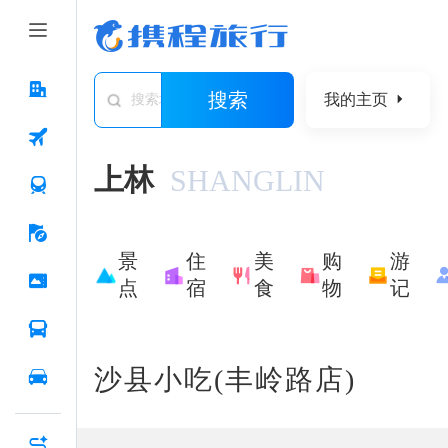
搜索
我的主页
搜索城市/景点/游记/问答/住宿
上林
SHANGLIN
景
住
美
购
游
点
宿
食
物
记
沙县小吃(丰岭路店)