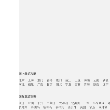
国内旅游攻略
北京
上海
澳门
香港
厦门
丽江
三亚
海南
云南
新疆
河北
福建
广西
甘肃
湖北
宁夏
吉林
青海
陕西
辽宁
国内旅游攻略移动入口：
国际旅游攻略
北京
上海
澳门
香港
厦门
丽江
三亚
海南
云南
新疆
欧洲
亚州
非州
南美洲
大洋洲
北美洲
日本
马来西亚
河北
福建
广西
甘肃
湖北
宁夏
吉林
青海
陕西
辽宁
长滩岛
济州岛
塞班岛
菲律宾
西班牙
英国
埃及
柬埔寨