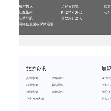
北川旅游攻略
额济纳旗旅游攻略
内乡旅游攻略
普者黑旅游攻
剑川旅游攻略
乐山旅游攻略
崇左旅游攻略
法罗群岛
山西旅游攻略
用户协议
漯河旅游攻略
了解目的地
台州旅游攻略
发表
加德满都
滨海旅游攻略
巩义旅游攻略
白玉县旅游攻略
纳雍旅游攻略
平凉旅游攻略
海牙旅游攻略
塞浦路斯旅游攻略
曼哈顿旅游攻
社区指南
阅读精彩游记
点评
波兰旅游攻略
天堂岛旅游攻略
抚松旅游攻略
禹州旅游攻略
济南旅游攻略
安提瓜和巴布达旅游攻略
布宜诺斯艾利斯旅游攻略
广安旅游攻略
桃花岛旅游攻略
长岛旅游攻略
圣保罗旅游攻略
自贡旅游攻略
新手导航
请教旅行达人
嵊州旅游攻略
茂宜岛旅游攻略
石泉旅游攻略
西西里旅游攻
宝鸡旅游攻略
鸡西旅游攻略
临潼旅游攻略
路易斯维
浦江旅游攻略
巴马旅游攻略
怀柔旅游攻略
新绛旅游攻略
网络信息侵权保障索引
承德旅游攻略
宝兴旅游攻略
波恩旅游攻略
圣地亚哥
天台山旅游攻略
顺德旅游攻略
东戴河旅游攻略
兴义旅游攻略
密云旅游攻略
昌都旅游攻略
padi旅游攻略
卢戈旅游攻略
苏梅岛旅游攻略
冲绳旅游攻略
潮州旅游攻略
巴音郭楞
英德旅游攻略
甘南旅游攻略
和平旅游攻略
泰顺旅游攻略
神农架旅游攻略
日喀则旅游攻略
尼尔森旅游攻略
多伦多旅游攻
临沧旅游攻略
镇康旅游攻略
肯塔基州旅游攻略
罗马旅游攻略
印第安纳旅游攻略
孝感旅游攻略
青州旅游攻略
亳州旅游攻略
纳什维尔旅游攻略
苏格兰旅游攻略
柏林旅游攻略
阿克苏旅游攻
安阳旅游攻略
绿岛旅游攻略
娄底旅游攻略
滨州旅游攻略
加尔各答旅游攻略
平顺旅游攻略
花莲旅游攻略
波德申旅游攻
阜阳旅游攻略
胶州旅游攻略
玉环旅游攻略
夏门旅游攻略
太原旅游攻略
圣迭戈旅游攻略
florence旅游攻略
奥地利旅游攻
卡布拉旅游攻略
吴江旅游攻略
申根旅游攻略
曲阜旅游攻略
澄江旅游攻略
福建旅游攻略
克伦威尔旅游攻略
五大连池
徐州旅游攻略
二连浩特旅游攻略
维克旅游攻略
库尔勒旅游攻
韩城旅游攻略
安特卫普旅游攻略
纽约旅游攻略
卡姆拉旅游攻
庐山旅游攻略
科西嘉岛旅游攻略
张家港旅游攻略
科罗拉多大
临沂旅游攻略
我孙子市旅游攻略
乐清旅游攻略
马其顿旅游攻
北投旅游攻略
丹霞山旅游攻略
昌吉旅游攻略
伊斯特本
宁武旅游攻略
乌尤尼旅游攻略
马尔默旅游攻略
红叶谷旅游攻
旅游资讯
加
印度旅游攻略
德阳旅游攻略
围场旅游攻略
棕榈岛旅游攻
格兰德旅游攻略
资阳旅游攻略
海港城旅游攻略
哈库拉岛
宜州旅游攻略
佛罗里达旅游攻略
澎湖旅游攻略
比勒陀利
约翰内斯堡旅游攻略
呼和浩特旅游攻略
埃及旅游攻略
汉源旅游攻略
武汉旅游攻略
磐安旅游攻略
托莱多旅游攻略
奈良旅游攻略
宾馆索引
攻略索引
分销联
密苏里州旅游攻略
锡耶纳旅游攻略
巴布达旅游攻略
兰屿旅游攻略
泰山旅游攻略
五台山旅游攻略
滨海旅游攻略
贡嘎旅游攻略
布里亚特共和国旅游攻略
荣成旅游攻略
龙里旅游攻略
荷兰旅游攻略
机票索引
网站导航
企业礼
以色列旅游攻略
上海迪士尼度假区旅游攻略
卑尔根旅游攻略
蓝泉旅游攻略
长江三峡旅游攻略
东乡旅游攻略
巴斯旅游攻略
隆安旅游攻略
萨拉曼卡旅游攻略
太子港旅游攻略
柳州旅游攻略
印第安纳
旅游索引
邮轮索引
代理合
和县旅游攻略
汕尾旅游攻略
皮皮岛旅游攻略
蓬莱旅游攻略
大阪旅游攻略
卡塔旅游攻略
邵阳旅游攻略
通辽旅游攻略
邢台旅游攻略
埃森旅游攻略
神奈川县旅游攻略
哈利利旅游攻
南海旅游攻略
企业差旅索引
波士顿旅游攻略
图片旅游攻略
西和旅游攻略
更多加
大溪地旅游攻略
榆林旅游攻略
马里兰旅游攻略
武宣旅游攻略
上虞旅游攻略
天台旅游攻略
鼓浪屿旅游攻略
莱茵河谷
朝阳旅游攻略
玫瑰海岸旅游攻略
香港旅游攻略
san jose旅游攻略
峨边旅游攻略
伊斯兰堡旅游攻略
托斯卡纳旅游攻略
泰州旅游攻略
的里雅斯特旅游攻略
巴拿马城旅游攻略
阿尔山旅游攻略
三江旅游攻略