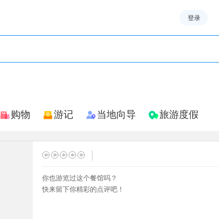
登录
购物
游记
当地向导
旅游度假
|
你也游览过这个餐馆吗？
快来留下你精彩的点评吧！