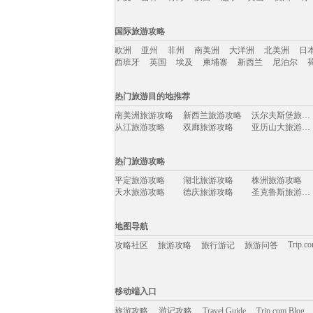
国内旅游攻略移动入口：
国际旅游攻略
北京
上海
澳门
香港
厦门
丽江
三亚
海
欧洲
亚州
非州
南美洲
大洋洲
北美洲
日
宁夏
吉林
青海
陕西
辽宁
黄山
杭州
青
西班牙
英国
埃及
柬埔寨
新西兰
尼泊尔
国际旅游攻略移动入口：
热门旅游目的地推荐
欧洲
亚州
非州
南美洲
大洋洲
北美洲
日
南美洲旅游攻略
新西兰旅游攻略
沃尔夫斯堡旅游攻略
西班牙
英国
埃及
柬埔寨
新西兰
尼泊尔
从江旅游攻略
双廊旅游攻略
亚历山大旅游攻略
洞爷湖旅游攻略
谢菲尔德旅游攻略
特马旅游攻略
萨尔茨堡旅游攻略
非洲旅游攻略
大庆旅游攻略
热门旅游攻略
镇原旅游攻略
格拉斯哥旅游攻略
土库曼斯坦旅游攻略
清远旅游攻略
利马索尔旅游攻略
登别旅游攻略
平定旅游攻略
湖北旅游攻略
株洲旅游攻略
阿布贾旅游攻略
达兰萨拉旅游攻略
海港城旅游攻略
天水旅游攻略
德庆旅游攻略
圣克鲁斯旅游攻略
喀山旅游攻略
百慕大旅游攻略
永嘉旅游攻略
吴桥旅游攻略
皮皮岛旅游攻略
卑尔根旅游攻略
南投旅游攻略
埃勒旅游攻略
德黑兰旅游攻略
宜黄旅游攻略
亚庇旅游攻略
广州旅游攻略
武当山旅游攻略
蓟县旅游攻略
辉县旅游攻略
地图导航
高雄旅游攻略
海港城旅游攻略
多伦多旅游攻略
俄亥俄旅游攻略
涞源旅游攻略
石头城旅游攻略
博乐旅游攻略
约翰内斯堡旅游攻略
太子港旅游攻略
Trip.c
攻略社区
旅游攻略
旅行游记
旅游问答
柳州旅游攻略
阜阳旅游攻略
塔河旅游攻略
博登湖旅游攻略
菲尔德旅游攻略
玛沁旅游攻略
阳澄湖旅游攻略
乐亭旅游攻略
不来梅哈芬旅游攻略
九江旅游攻略
博尔塔拉旅游攻略
滁州旅游攻略
仙本那旅游攻略
敦煌旅游攻略
莫斯科旅游攻略
移动端入口:
百慕大旅游攻略
埃勒旅游攻略
甪直旅游攻略
圣保罗旅游攻略
芙花芬岛旅游攻略
乐昌旅游攻略
Trip.com Blog
Travel Guide
旅游资讯
florence旅游攻略
圣托里尼旅游攻略
纳帕旅游攻略
游记攻略
移动端入口
毕节旅游攻略
合川旅游攻略
萨拉斯旅游攻略
康威旅游攻略
三门峡旅游攻略
秀山旅游攻略
摩纳哥城旅游攻略
汉源旅游攻略
特纳旅游攻略
美奈旅游攻略
旅游攻略
游记攻略
夏河旅游攻略
Travel Guide
敦化旅游攻略
Trip.com Blog