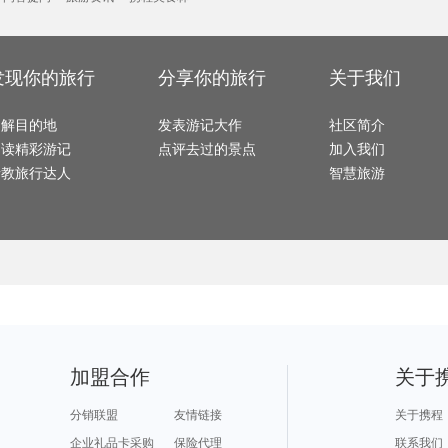
洛阳旅游攻略
naples旅游攻略
罗平旅游攻略
巴登巴登旅游攻略
水原旅
遵化旅游攻略
喀什旅游攻略
海牙旅游攻略
黔南旅游攻略
宁化旅游攻略
哈利利旅游攻略
惠东旅游攻略
圣路易斯旅游攻略
潜江旅
摩纳哥旅游攻略
普者黑旅游攻略
尼斯湖旅游攻略
崇礼旅游攻略
平凉旅
斯图加特旅游攻略
喜洲旅游攻略
绵竹旅游攻略
南阳市旅游攻略
怒江旅
逊克旅游攻略
楠溪江旅游攻略
黑河旅游攻略
不来梅哈芬旅游攻略
周庄旅
阿根廷旅游攻略
阿肯色州旅游攻略
于都旅游攻略
米苏拉旅游攻略
波尔旅
延边旅游攻略
普兰旅游攻略
桑植旅游攻略
马特洪峰旅游攻略
sydne
嘉义旅游攻略
诸城旅游攻略
红海滩旅游攻略
鲅鱼圈旅游攻略
台州旅
发现你的旅行
分享你的旅行
关于我们
阿皮亚旅游攻略
石勒苏益格旅游攻略
圣基茨和尼维斯旅游攻略
西西里旅游攻略
济州岛
马尔默旅游攻略
彼得堡旅游攻略
长沙旅游攻略
马萨基旅游攻略
达州旅
大洋洲旅游攻略
焦作旅游攻略
七仙岭旅游攻略
厦门旅游攻略
镇安旅
华沙旅游攻略
曼彻斯特旅游攻略
神池旅游攻略
湖北旅游攻略
尤金旅
封开旅游攻略
聊城旅游攻略
京都旅游攻略
扶风旅游攻略
墨西哥
了解目的地
南雄旅游攻略
阿克苏旅游攻略
发表游记大作
蒙古旅游攻略
堪培拉旅游攻略
社区简介
遂宁旅
古尔旅游攻略
葫芦岛旅游攻略
哈瓦那旅游攻略
福建旅游攻略
西澳旅
金昌旅游攻略
达拉特旗旅游攻略
沧州旅游攻略
科罗拉多州旅游攻略
埃森旅
阅读精彩游记
点评去过的景点
加入我们
米兰旅游攻略
永新旅游攻略
吉马良斯旅游攻略
新绛旅游攻略
依兰旅
武功山旅游攻略
夏威夷旅游攻略
怡保旅游攻略
和田旅游攻略
密云旅游攻略
吉首旅游攻略
奎屯旅游攻略
泰顺旅游攻略
瑞丽旅
请教旅行达人
智慧旅游
互助旅游攻略
加尔各答旅游攻略
神农架旅游攻略
班加罗尔旅游攻略
塔拉斯
清迈旅游攻略
赫章旅游攻略
匹兹堡旅游攻略
米脂旅游攻略
泰宁旅
饶河旅游攻略
来宾旅游攻略
海门旅游攻略
康威旅游攻略
克孜勒
曼德勒旅游攻略
石棉旅游攻略
榆次旅游攻略
海螺沟旅游攻略
肇庆旅
捷克旅游攻略
亳州旅游攻略
茂名旅游攻略
小樽旅游攻略
拿撒勒
石狮旅游攻略
卢龙旅游攻略
沙姆沙伊赫旅游攻略
下川岛旅游攻略
贵德旅游攻略
金斯顿旅游攻略
西宁旅游攻略
儋州旅游攻略
海宁旅
景德镇旅游攻略
莱芜旅游攻略
宏村旅游攻略
阿尔卑斯山旅游攻略
彭州旅
万丹旅游攻略
余杭旅游攻略
俄罗斯旅游攻略
大丰旅游攻略
洛林旅游攻略
锦屏旅游攻略
龙达旅游攻略
楚雄旅游攻略
斯摩棱斯克旅游攻略
汕头旅游攻略
温州旅游攻略
高要旅游攻略
蓬莱旅
俄亥俄旅游攻略
圣卢西亚旅游攻略
曲阜旅游攻略
涠洲岛旅游攻略
泰山旅
中宁旅游攻略
广南旅游攻略
抚松旅游攻略
约翰内斯堡旅游攻略
唐山旅
北极旅游攻略
富宁旅游攻略
乌布旅游攻略
墨西哥城旅游攻略
富阳旅
圣诞岛旅游攻略
墨尔本旅游攻略
马来西亚旅游攻略
崀山旅游攻略
盘山旅
富春江旅游攻略
沽源旅游攻略
建德旅游攻略
赵县旅游攻略
巍山旅
乐山旅游攻略
黑山旅游攻略
格拉茨旅游攻略
印度旅游攻略
基辅旅
自贡旅游攻略
诸城旅游攻略
休宁旅游攻略
马萨诸塞州旅游攻略
拉达克
宜州旅游攻略
下龙湾旅游攻略
巴尔的摩旅游攻略
普兰旅游攻略
揭阳旅
璧山旅游攻略
雅安旅游攻略
维多利亚瀑布旅游攻略
山西旅游攻略
西盟旅
芭提雅旅游攻略
圣基茨和尼维斯旅游攻略
南昌旅游攻略
北海旅游攻略
巫山旅
鹿儿岛旅游攻略
炉霍旅游攻略
新竹旅游攻略
开罗旅游攻略
瑶里旅
坝上旅游攻略
格陵兰岛旅游攻略
惠州旅游攻略
科特迪瓦旅游攻略
扶风旅
河南旅游攻略
菲尼克斯旅游攻略
阿肯色州旅游攻略
留尼汪旅游攻略
袋鼠岛
加盟合作
关于
镇康旅游攻略
临江旅游攻略
新郑旅游攻略
襄垣旅游攻略
沙美岛
南浔旅游攻略
江都旅游攻略
黎川旅游攻略
新安江旅游攻略
南京旅游攻略
景洪旅游攻略
太阳岛旅游攻略
连云港旅游攻略
顺德旅
秀山岛旅游攻略
巴拿马城旅游攻略
布里亚特共和国旅游攻略
长治旅游攻略
拉托维亚旅游攻略
金门旅游攻略
特罗姆瑟旅游攻略
红原旅游攻略
偏关旅
分销联盟
友情链接
关于携程
detroit旅游攻略
霞浦旅游攻略
大堡礁旅游攻略
水原旅游攻略
唐克旅
卡拉旅游攻略
敦化旅游攻略
澄江旅游攻略
京都旅游攻略
bath旅
琼海旅游攻略
文庙旅游攻略
兰溪旅游攻略
蒙古旅游攻略
丹麦旅
企业礼品卡采购
保险代理
联系我们