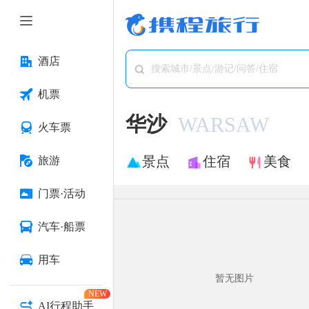
酒店
搜索城市/景点/游记/问答/住宿
机票
华沙
WARSAW
火车票
景点
住宿
美食
旅游
门票·活动
汽车·船票
用车
暂无图片
NEW
AI行程助手