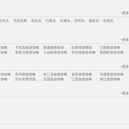
+更多
江苏
安徽
山西
黑龙江
江西
广东
河北
福建
广西
甘肃
湖北
尔代夫
毛里求斯
普吉岛
巴厘岛
长滩岛
济州岛
塞班岛
菲律宾
+更多
尔代夫
毛里求斯
普吉岛
巴厘岛
长滩岛
济州岛
塞班岛
菲律宾
游攻略
卡尼岛旅游攻略
塞浦路斯旅游攻略
拉斯维加斯旅游攻略
江阴旅游攻略
游攻略
斋普尔旅游攻略
七仙岭旅游攻略
菲尔德旅游攻略
美瑛町旅游攻略
游攻略
圣彼得堡旅游攻略
清迈旅游攻略
昌平旅游攻略
菲律宾旅游攻略
旅游攻略
维也纳旅游攻略
神奈川县旅游攻略
棕榈岛旅游攻略
明斯克旅游攻略
+更多
旅游攻略
芝加哥旅游攻略
贝希特斯加登旅游攻略
五大连池旅游攻略
雷尼尔旅游攻略
游攻略
铜鼓旅游攻略
漾濞旅游攻略
巢湖旅游攻略
斯里巴加湾市旅游攻略
旅游攻略
瓜州旅游攻略
长汀县旅游攻略
金昌旅游攻略
马德里旅游攻略
游攻略
阜新旅游攻略
临猗旅游攻略
拜县旅游攻略
迪庆旅游攻略
游攻略
沃尔夫斯堡旅游攻略
汉源旅游攻略
三亚旅游攻略
浙江旅游攻略
游攻略
福鼎旅游攻略
宁武旅游攻略
加勒旅游攻略
井冈山旅游攻略
克里米亚旅游攻略
小金旅游攻略
保利斯塔旅游攻略
孟买旅游攻略
大理市旅游攻略
旅游攻略
夏河旅游攻略
萨摩亚旅游攻略
济源旅游攻略
哈尔滨旅游攻略
旅游攻略
吉安旅游攻略
咸阳旅游攻略
束河旅游攻略
歙县旅游攻略
游攻略
资兴旅游攻略
巴林旅游攻略
灵山旅游攻略
厦门旅游攻略
+更多
游攻略
圣多美旅游攻略
泰和旅游攻略
河源旅游攻略
南雄旅游攻略
游攻略
padi旅游攻略
小金旅游攻略
冲绳岛旅游攻略
阳山旅游攻略
旅游攻略
衡山旅游攻略
噶尔旅游攻略
安特卫普旅游攻略
古北水镇旅游攻略
bangkok旅游攻略
临夏旅游攻略
阳泉旅游攻略
新兴旅游攻略
凤县旅游攻略
游攻略
东营旅游攻略
大石桥旅游攻略
莫斯科旅游攻略
基隆旅游攻略
伊比利亚旅游攻略
临海旅游攻略
申根旅游攻略
贝洛奥里藏特旅游攻略
恒春旅游攻略
游攻略
波密旅游攻略
松阳旅游攻略
卡萨旅游攻略
bath旅游攻略
游攻略
维斯旅游攻略
魏玛旅游攻略
亚拉巴马州旅游攻略
兴安旅游攻略
游攻略
巴中旅游攻略
小樽旅游攻略
丹凤旅游攻略
乌兰浩特旅游攻略
旅游攻略
暹粒旅游攻略
德国旅游攻略
艾克斯旅游攻略
赤峰旅游攻略
游攻略
伊犁旅游攻略
卡梅尔旅游攻略
湖口旅游攻略
谢菲尔德旅游攻略
新喀里多尼亚旅游攻略
新绛旅游攻略
连平旅游攻略
大连旅游攻略
富士山旅游攻略
游攻略
上饶旅游攻略
林州旅游攻略
卢戈旅游攻略
辽阳旅游攻略
游攻略
detroit旅游攻略
泸州旅游攻略
克罗地亚旅游攻略
三江旅游攻略
游攻略
圣何塞旅游攻略
霍邱旅游攻略
帕索旅游攻略
银滩旅游攻略