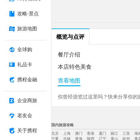
攻略·景点
旅游地图
概览与点评
全球购
餐厅介绍
礼品卡
本店特色美食
携程金融
查看地图
你曾经游览过这里吗？快来分享你的旅
企业商旅
老友会
国内旅游攻略
关于携程
北京
上海
澳门
香港
厦门
丽江
三亚
海
宁夏
吉林
青海
陕西
辽宁
黄山
杭州
青