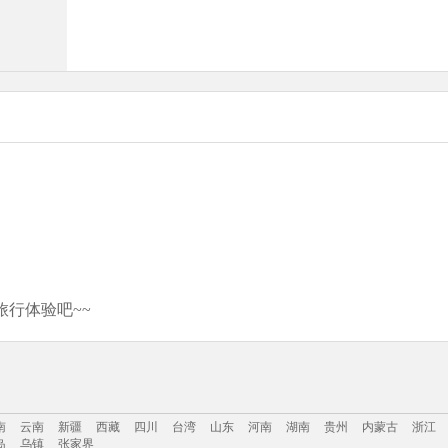
行体验吧~~
南
云南
新疆
西藏
四川
台湾
山东
河南
湖南
贵州
内蒙古
浙江
岛
乌镇
张家界