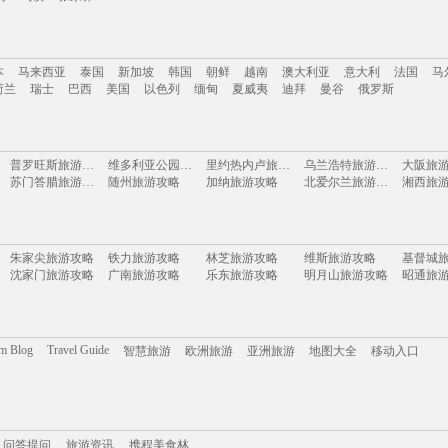
南
云南
新疆
西藏
四川
台湾
山东
河南
湖南
贵州
内蒙古
浙江
本
马来西亚
泰国
新加坡
韩国
朝鲜
越南
澳大利亚
意大利
法国
马
岛
乌镇
张家界
荷兰
瑞士
巴西
美国
以色列
缅甸
夏威夷
迪拜
曼谷
俄罗斯
本
马来西亚
泰国
新加坡
韩国
朝鲜
越南
澳大利亚
意大利
法国
马
普罗旺斯旅游攻略
维多利亚公园旅游攻略
里约热内卢旅游攻略
乌兰浩特旅游攻略
大阪旅
荷兰
瑞士
巴西
美国
以色列
缅甸
夏威夷
迪拜
曼谷
俄罗斯
苏门答腊旅游攻略
随州旅游攻略
加纳旅游攻略
北爱尔兰旅游攻略
湘西旅
大名旅游攻略
丰宁坝上旅游攻略
磐安旅游攻略
乌尤尼旅游攻略
仙游旅
松江旅游攻略
菏泽旅游攻略
海南旅游攻略
奥地利旅游攻略
大理市
肯尼亚旅游攻略
怀特岛旅游攻略
楠溪江旅游攻略
高野山旅游攻略
茂宜岛
富春江旅游攻略
户县旅游攻略
天柱山旅游攻略
塞拉利昂旅游攻略
雷州旅
朱家尖旅游攻略
铁力旅游攻略
林芝旅游攻略
维斯旅游攻略
基督城
奉新旅游攻略
山海关旅游攻略
米拉贝拉旅游攻略
突尼斯旅游攻略
莱昂旅
沈家门旅游攻略
广南旅游攻略
乐东旅游攻略
明月山旅游攻略
昭通旅
武夷山旅游攻略
斯帕旅游攻略
普宁旅游攻略
泰国旅游攻略
比尔旅
富国岛旅游攻略
玉环旅游攻略
萨格勒布旅游攻略
黄石国家公园旅游攻略
昭通旅游攻略
忻州旅游攻略
卡塔尼亚旅游攻略
丹嫩沙多旅游攻略
峨眉山
卡尼岛旅游攻略
丹巴旅游攻略
麦德林旅游攻略
石垣岛旅游攻略
夏威夷
吕宋岛旅游攻略
崇左旅游攻略
六安旅游攻略
康奈尔旅游攻略
丰都旅
弹丸礁旅游攻略
温泉旅游攻略
蒙扎旅游攻略
哈特福德旅游攻略
义乌旅
绚丽岛旅游攻略
但尼丁旅游攻略
华欣旅游攻略
巴厘岛旅游攻略
河曲旅
安康旅游攻略
布拉格旅游攻略
罗平旅游攻略
安顺旅游攻略
塔城市
om Blog
Travel Guide
智慧旅游
欧洲旅游
亚洲旅游
地图大全
移动入口
鹿儿岛县旅游攻略
庄河旅游攻略
多哈旅游攻略
奥兰多旅游攻略
宾川旅游攻略
龙潭大峡谷旅游攻略
百色旅游攻略
伯尔尼旅游攻略
巩义旅
基诺旅游攻略
新余旅游攻略
济州岛旅游攻略
比斯特旅游攻略
巴西利亚旅游攻略
特纳旅游攻略
湖南旅游攻略
房山旅游攻略
上虞旅
海螺沟旅游攻略
阿巴嘎旗旅游攻略
上饶旅游攻略
德钦旅游攻略
建水旅
登封旅游攻略
喀山旅游攻略
桐庐旅游攻略
东方旅游攻略
欧洲旅
抚仙湖旅游攻略
五渔村旅游攻略
江口旅游攻略
蓝湾旅游攻略
考文垂
携程美食林
长沙旅游攻略
问答提问
西班牙旅游攻略
旅游攻略
卡姆拉旅游攻略
图们旅游攻略
丹东旅
图瓦旅游攻略
台中旅游攻略
嘉峪关旅游攻略
华盛顿旅游攻略
九寨沟旅游攻略
西归浦市旅游攻略
车臣共和国旅游攻略
四平旅游攻略
丽江旅
伊达旅游攻略
亚速尔群岛旅游攻略
北川旅游攻略
科伦坡旅游攻略
三水旅
问答提问
奥斯汀旅游攻略
旅游资讯
池州旅游攻略
携程美食林
亚马孙河旅游攻略
嵖岈山旅游攻略
密山旅