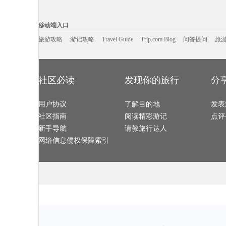
泰和旅游攻略
摩尔曼斯克旅游攻略
奉节旅游攻略
四川旅游攻略
鞑靼斯坦共和国旅游攻略
玉环旅游攻略
桂平旅游攻略
义乌旅游攻略
珀斯旅游攻略
贝加尔湖旅游攻略
保山旅游攻略
狮泉河旅游攻
移动端入口:
霍巴特旅游攻略
馆陶旅游攻略
莱芜旅游攻略
巴塞尔旅游攻
贝尔法斯特旅游攻略
印第安纳州旅游攻略
莆田旅游攻略
滦县旅游攻略
Trip.com Blog
Travel Guide
兴义旅游攻略
旅游资讯
博乐旅游攻略
阳泉旅游攻略
游记攻略
携程美食林
商丘旅游攻略
问
移动端入口
三门峡旅游攻略
圣托里尼旅游攻略
杨州旅游攻略
san francisco旅游攻略
特拉维夫旅游攻略
墨江旅游攻略
智利旅游攻略
热那亚旅游攻
福建土楼旅游攻略
陵川旅游攻略
马六甲旅游攻略
兰纳旅游攻略
旅游攻略
游记攻略
斯德哥尔摩旅游攻略
Travel Guide
圣马力诺旅游攻略
清远旅游攻略
Trip.com Blog
问答提问
桐庐旅游攻略
旅
加勒旅游攻略
太地町旅游攻略
波茨坦旅游攻略
桑坦德旅游攻
浑源旅游攻略
咸宁旅游攻略
宁德旅游攻略
武功山旅游攻
仙桃旅游攻略
哈根旅游攻略
大叻旅游攻略
满洲里旅游攻
淳化旅游攻略
大洋洲旅游攻略
阿雅达岛旅游攻略
木斯塘旅游攻
兰溪旅游攻略
索尔兹伯里旅游攻略
湖区旅游攻略
依兰旅游攻略
卢塞恩旅游攻略
镇康旅游攻略
江门旅游攻略
纳卡旅游攻略
普宁旅游攻略
优胜美地国家公园旅游攻略
建水旅游攻略
那曲旅游攻略
马萨诸塞州旅游攻略
科罗拉多旅游攻略
的里雅斯特旅游攻略
乌兰浩特
郴州旅游攻略
鸡冠洞旅游攻略
平谷旅游攻略
河间旅游攻略
社区必读
发现你的旅行
分
西藏旅游攻略
松溪旅游攻略
合山旅游攻略
靖边旅游攻略
印第安纳波利斯旅游攻略
波尔旅游攻略
阿斯旺旅游攻略
德钦旅游攻略
沃尔姆斯旅游攻略
南阳旅游攻略
乌尤尼旅游攻略
龙海旅游攻略
图瓦旅游攻略
巴马科旅游攻略
土耳其旅游攻略
永胜旅游攻略
通化旅游攻略
台山旅游攻略
休斯敦旅游攻略
衡阳旅游攻略
宁南旅游攻略
用户协议
迪庆旅游攻略
了解目的地
永新旅游攻略
汶川旅游攻略
发表
诏安旅游攻略
同里旅游攻略
西归浦市旅游攻略
宿迁旅游攻略
萨哈林旅游攻略
顺昌旅游攻略
曲靖旅游攻略
留尼汪旅游攻
社区指南
阅读精彩游记
点评
洪江旅游攻略
石林旅游攻略
维斯旅游攻略
荆门旅游攻略
釜山旅游攻略
恒春旅游攻略
新泽西州旅游攻略
闽侯旅游攻略
昌平旅游攻略
佩特拉旅游攻略
岩手县旅游攻略
色达县旅游攻
新手导航
请教旅行达人
贵德旅游攻略
荆州旅游攻略
仙女山旅游攻略
美因茨旅游攻
奉新旅游攻略
连江旅游攻略
阿拉尔旅游攻略
凤凰旅游攻略
淡水旅游攻略
嵊州旅游攻略
彭山旅游攻略
padi旅游攻略
网络信息侵权保障索引
汉源旅游攻略
奉化旅游攻略
呼和浩特旅游攻略
摩洛哥旅游攻
瓦努阿图旅游攻略
江苏旅游攻略
宕昌旅游攻略
三明旅游攻略
临海旅游攻略
商洛旅游攻略
贺州旅游攻略
上林旅游攻略
斯里巴加湾市旅游攻略
汤山旅游攻略
库尔勒旅游攻略
普林斯顿
捷克旅游攻略
巴里旅游攻略
grasse旅游攻略
徐闻旅游攻略
阿勒泰旅游攻略
萨拉戈萨旅游攻略
维戈旅游攻略
下川岛旅游攻
兰纳旅游攻略
西塘旅游攻略
临猗旅游攻略
铜鼓旅游攻略
加德满都旅游攻略
郑州旅游攻略
马斯喀特旅游攻略
科特迪瓦
福鼎旅游攻略
三明旅游攻略
大名旅游攻略
沐川旅游攻略
共和旅游攻略
卡萨旅游攻略
西宁旅游攻略
莫斯科旅游攻
江西旅游攻略
河源旅游攻略
普者黑旅游攻略
井冈山旅游攻
迁安旅游攻略
里斯本旅游攻略
纽伦堡旅游攻略
束河旅游攻略
拉脱维亚旅游攻略
卡普里旅游攻略
圣基茨和尼维斯旅游攻略
喀山旅游攻略
漳州旅游攻略
长兴旅游攻略
枫丹白露旅游攻略
铜鼓旅游攻略
富阳旅游攻略
福伊旅游攻略
安提瓜和巴布达旅游攻略
青田旅游攻略
互助旅游攻略
卢布尔雅那旅游攻略
巴塞尔旅游攻略
松江旅游攻略
温尼伯旅游攻略
海南藏族自治州旅游攻略
沙洋旅游攻略
安塔利亚
曼彻斯特旅游攻略
墨尔本旅游攻略
西西里旅游攻略
丹巴旅游攻略
德钦旅游攻略
清迈旅游攻略
安道尔共和国旅游攻略
玛沁旅游攻略
辽宁旅游攻略
淮北旅游攻略
日喀则旅游攻略
马萨诸塞