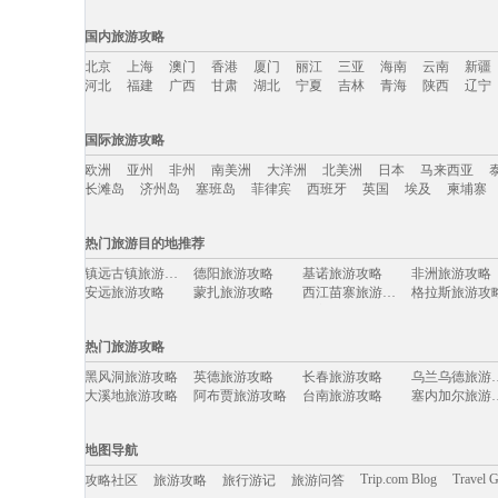
国内旅游攻略
北京
上海
澳门
香港
厦门
丽江
三亚
海南
云南
新疆
河北
福建
广西
甘肃
湖北
宁夏
吉林
青海
陕西
辽宁
国内旅游攻略移动入口：
国际旅游攻略
北京
上海
澳门
香港
厦门
丽江
三亚
海南
云南
新疆
欧洲
亚州
非州
南美洲
大洋洲
北美洲
日本
马来西亚
河北
福建
广西
甘肃
湖北
宁夏
吉林
青海
陕西
辽宁
长滩岛
济州岛
塞班岛
菲律宾
西班牙
英国
埃及
柬埔寨
国际旅游攻略移动入口：
热门旅游目的地推荐
欧洲
亚州
非州
南美洲
大洋洲
北美洲
日本
马来西亚
镇远古镇旅游攻略
德阳旅游攻略
基诺旅游攻略
非洲旅游攻略
长滩岛
济州岛
塞班岛
菲律宾
西班牙
英国
埃及
柬埔寨
安远旅游攻略
蒙扎旅游攻略
西江苗寨旅游攻略
格拉斯旅游攻
仙本那旅游攻略
连南旅游攻略
周宁旅游攻略
登别旅游攻略
戛纳旅游攻略
黄姚古镇旅游攻略
天空岛旅游攻略
加尔各答
热门旅游攻略
龙胜旅游攻略
盈江旅游攻略
淄博旅游攻略
巍山旅游攻略
宁夏旅游攻略
安溪旅游攻略
卡塞雷斯旅游攻略
特罗姆瑟
黑风洞旅游攻略
英德旅游攻略
长春旅游攻略
乌兰乌德
天津旅游攻略
阿尔旅游攻略
鹿港旅游攻略
摩纳哥旅游攻
大溪地旅游攻略
阿布贾旅游攻略
台南旅游攻略
塞内加尔
剑阁旅游攻略
英国旅游攻略
于都旅游攻略
暹罗旅游攻略
洛杉矶旅游攻略
和田旅游攻略
安达曼-尼科巴群岛旅游攻略
云龙旅游攻略
八里沟旅游攻略
利川市旅游攻略
平利旅游攻略
以色列旅游攻
丙中洛旅游攻略
连平旅游攻略
俄克拉何马州旅游攻略
静冈县旅游攻
亚丁旅游攻略
晋中旅游攻略
檀香山旅游攻略
罗马旅游攻略
地图导航
斯洛文尼亚旅游攻略
博卡拉旅游攻略
名古屋旅游攻略
袋鼠岛旅游攻
天宁岛旅游攻略
密尔沃基旅游攻略
黎平旅游攻略
沙巴旅游攻略
万州旅游攻略
大丰旅游攻略
冕宁旅游攻略
丰宁坝上
Trip.com Blog
Travel 
攻略社区
旅游攻略
旅行游记
旅游问答
门源旅游攻略
延吉旅游攻略
徐闻旅游攻略
宁波旅游攻略
关岛旅游攻略
张家界旅游攻略
象山旅游攻略
北爱尔兰