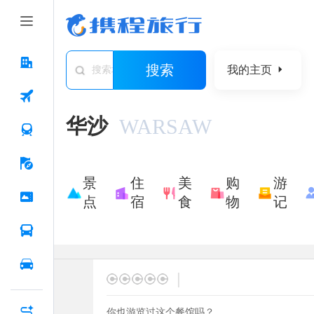
搜索
我的主页
搜索城市/景点/游记/问答/住宿
华沙
WARSAW
景
住
美
购
游
点
宿
食
物
记
|
你也游览过这个餐馆吗？