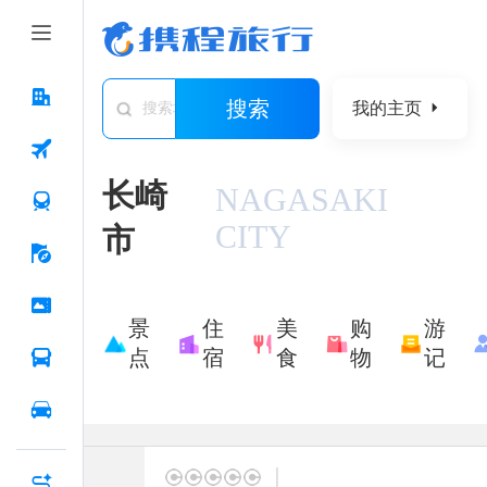
搜索
我的主页
搜索城市/景点/游记/问答/住宿
长崎
NAGASAKI
CITY
市
景
住
美
购
游
点
宿
食
物
记
|