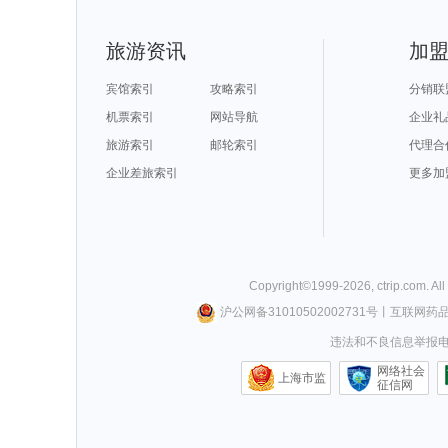
巴尔卡旅游攻略
洞头旅游攻略
马里博尔旅游攻略
和田旅游攻略
普宁旅游攻略
拉托维亚旅游攻略
耶路撒冷旅游攻略
五渔村旅游攻
凉山旅游攻略
阿尔旅游攻略
拉罗汤加岛旅游攻略
石柱旅游攻略
拉罗汤加岛旅游攻略
宁武旅游攻略
布宜诺斯艾利斯旅游攻略
平利旅游攻略
南充旅游攻略
景洪旅游攻略
锦屏旅游攻略
岐山旅游攻略
衡山旅游攻略
洛杉矶旅游攻略
嵩山旅游攻略
希洪旅游攻略
旅游资讯
加
捷克旅游攻略
绩溪旅游攻略
永泰旅游攻略
加利福尼亚
台中旅游攻略
胡志明市旅游攻略
莱斯特旅游攻略
南岛旅游攻略
辽宁旅游攻略
迁安旅游攻略
哥斯达黎加旅游攻略
绍兴旅游攻略
汤阴旅游攻略
光泽旅游攻略
泰晤士旅游攻略
太鲁阁旅游攻
车臣共和国旅游攻略
朝阳旅游攻略
北京旅游攻略
雅典旅游攻略
宾馆索引
攻略索引
分销联
三原旅游攻略
拉萨旅游攻略
菲律宾旅游攻略
龙达旅游攻略
洛伊克巴德旅游攻略
特罗姆瑟旅游攻略
攀枝花旅游攻略
定西旅游攻略
放鸡岛旅游攻略
荔浦旅游攻略
圣马力诺旅游攻略
乐亭旅游攻略
机票索引
网站导航
企业礼
马累旅游攻略
阿克苏旅游攻略
日本旅游攻略
哈尔滨旅游攻
克孜勒旅游攻略
扎兰屯旅游攻略
合川旅游攻略
科林斯旅游攻
晋江旅游攻略
美国旅游攻略
鞍山旅游攻略
萨拉曼卡
旅游索引
邮轮索引
代理合
埃勒旅游攻略
九寨沟旅游攻略
大邑旅游攻略
贺州旅游攻略
莱斯特旅游攻略
萨格勒布旅游攻略
绵阳旅游攻略
土库曼斯
亚速尔群岛旅游攻略
盐城旅游攻略
犍为旅游攻略
察隅旅游攻略
海北旅游攻略
企业差旅索引
雪乡旅游攻略
双廊旅游攻略
温泉旅游攻略
更多加
德国旅游攻略
海南旅游攻略
密云旅游攻略
清徐旅游攻略
沐川旅游攻略
突尼斯市旅游攻略
黄姚古镇旅游攻略
康奈尔旅游攻
张家界旅游攻略
崀山旅游攻略
利马旅游攻略
鹿儿岛旅游攻
八里沟旅游攻略
巴拿马旅游攻略
洛克旅游攻略
维也纳旅游攻
那曲地区旅游攻略
利川市旅游攻略
巴布亚新几内亚旅游攻略
里约热内
高要旅游攻略
布拉格旅游攻略
拉达克旅游攻略
河南旅游攻略
西西里旅游攻略
新山旅游攻略
郑州旅游攻略
顺德旅游攻略
科罗拉多旅游攻略
太原旅游攻略
道孚旅游攻略
贵德旅游攻略
阿马尔旅游攻略
卡塔尼亚旅游攻略
鸡西旅游攻略
七台河旅游攻
罗甸旅游攻略
巴音郭楞旅游攻略
上虞旅游攻略
密尔沃基
彼得堡旅游攻略
波尔图旅游攻略
上林旅游攻略
比利时旅游攻
常熟旅游攻略
南疆旅游攻略
卡塞雷斯旅游攻略
晋中旅游攻略
班达亚齐旅游攻略
德累斯顿旅游攻略
安达曼-尼科巴群岛旅游攻略
抚顺旅游攻略
Copyright©
1999-
2026
,
ctrip.com
. Al
奥斯汀旅游攻略
圣米歇尔山旅游攻略
衡山旅游攻略
瑞典旅游攻略
淮南旅游攻略
丹霞山旅游攻略
华欣旅游攻略
宁海旅游攻略
阿联酋旅游攻略
德黑兰旅游攻略
海林旅游攻略
剑桥旅游攻略
沪公网备31010502002731号
丨
互联网药
比什凯克旅游攻略
闽侯旅游攻略
青海旅游攻略
斋普尔旅游攻
玻利维亚旅游攻略
叙利亚旅游攻略
云县旅游攻略
鄂尔多斯
万隆旅游攻略
阿拉善左旗旅游攻略
太阳谷旅游攻略
邵阳旅游攻略
违法和不良信息举报电话0
门多萨旅游攻略
甲米旅游攻略
马特洪峰旅游攻略
大理旅游攻略
长滩旅游攻略
洞头旅游攻略
斯摩棱斯克旅游攻略
夏威夷旅游攻
大城旅游攻略
平塘旅游攻略
阿坝旅游攻略
珊瑚岛旅游攻
圣托里尼旅游攻略
大岛旅游攻略
乌海旅游攻略
山西旅游攻略
网络社会
二连浩特旅游攻略
黄龙溪古镇旅游攻略
菲律宾旅游攻略
乌镇旅游攻略
上海市监
特马旅游攻略
汉密尔顿岛旅游攻略
佳木斯旅游攻略
征信网
巴基斯坦
平凉旅游攻略
明尼阿波利斯旅游攻略
富士山旅游攻略
汉堡旅游攻略
青城山旅游攻略
和田旅游攻略
清远旅游攻略
泰宁旅游攻略
兴宁旅游攻略
霍斯旅游攻略
石垣岛旅游攻略
淳化旅游攻略
楚雄旅游攻略
博洛尼亚旅游攻略
博尔塔拉旅游攻略
敦煌旅游攻略
马里兰州旅游攻略
华雷斯旅游攻略
秀山旅游攻略
花莲旅游攻略
san jose旅游攻略
卢龙旅游攻略
格兰德旅游攻略
太阳城旅游攻
玉树旅游攻略
西沙群岛旅游攻略
利雅得旅游攻略
明月山旅游攻