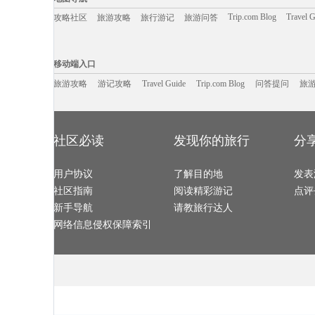
温德米尔旅游攻略
普林斯顿旅游攻略
格罗兹尼旅游攻略
科罗拉多
赞比亚旅游攻略
通辽旅游攻略
三水旅游攻略
北岛旅游攻略
广岛旅游攻略
奥克兰旅游攻略
白滨旅游攻略
塘栖旅游攻略
Trip.com Blog
Travel 
攻略社区
旅游攻略
旅行游记
旅游问答
woodbury旅游攻略
元阳旅游攻略
新加坡旅游攻略
魁北克市
科特迪瓦旅游攻略
苏黎世湖旅游攻略
鲍里索夫旅游攻略
南充旅游攻略
五渔村旅游攻略
临沧旅游攻略
可可托海旅游攻略
格罗兹尼
康奈尔旅游攻略
槟城旅游攻略
黄金海岸旅游攻略
萨拉戈萨
延安旅游攻略
清涧旅游攻略
墨江旅游攻略
古尔旅游攻略
移动端入口:
东台旅游攻略
娄底旅游攻略
阜阳旅游攻略
蒙彼利埃
奈梅亨旅游攻略
洪湖旅游攻略
日内瓦湖旅游攻略
汉源旅游攻略
Trip.com Blog
Travel Guide
普吉岛旅游攻略
旅游资讯
梅尔斯堡旅游攻略
道真旅游攻略
游记攻略
携程美食林
南澳旅游攻略
问
移动端入口
三亚旅游攻略
会同旅游攻略
商洛旅游攻略
滦县旅游攻略
挪威旅游攻略
林州旅游攻略
张掖旅游攻略
辽宁旅游攻略
临夏旅游攻略
吉尔吉斯旅游攻略
白金汉旅游攻略
平武旅游攻略
萨拉斯旅游攻略
旅游攻略
游记攻略
恒春旅游攻略
Travel Guide
石城旅游攻略
Trip.com Blog
问答提问
河曲旅游攻略
旅
丹东旅游攻略
沙洋旅游攻略
德阳旅游攻略
文庙旅游攻略
西哈努克旅游攻略
新泽西州旅游攻略
多伦旅游攻略
宁夏旅游攻略
暹粒旅游攻略
塔什干旅游攻略
冕宁旅游攻略
圣路易斯
西班牙旅游攻略
巫山旅游攻略
淳安旅游攻略
福州旅游攻略
麦德林旅游攻略
古巴旅游攻略
偏关旅游攻略
漳州旅游攻略
宾川旅游攻略
勒芒旅游攻略
塔曼尼加拉旅游攻略
天水旅游攻略
克里米亚半岛旅游攻略
哈根旅游攻略
澎湖旅游攻略
鹤壁旅游攻略
牙买加旅游攻略
嵖岈山旅游攻略
阿尔比旅游攻略
约克旅游攻略
宿雾旅游攻略
naples旅游攻略
胡志明市旅游攻略
若羌旅游攻略
社区必读
发现你的旅行
分
玫瑰海岸旅游攻略
阿德莱德旅游攻略
宁南旅游攻略
达州旅游攻略
日喀则旅游攻略
大同旅游攻略
南昌旅游攻略
凯里旅游攻略
瑞士旅游攻略
乌兰巴托旅游攻略
平塘旅游攻略
汉中旅游攻略
爱琴海诸岛旅游攻略
布达佩斯旅游攻略
加拉帕戈斯旅游攻略
南美洲旅游攻
立陶宛旅游攻略
巴塞尔旅游攻略
布里斯班旅游攻略
黄冈旅游攻略
沽源旅游攻略
用户协议
薄荷岛旅游攻略
了解目的地
济州岛旅游攻略
武义旅游攻略
发表
米兰旅游攻略
陆良旅游攻略
里昂旅游攻略
孟买旅游攻略
廊坊旅游攻略
镇原旅游攻略
乐昌旅游攻略
吉林旅游攻略
社区指南
阅读精彩游记
点评
墨西哥城旅游攻略
密苏里州旅游攻略
匹兹堡旅游攻略
嵊泗旅游攻略
开曼群岛旅游攻略
乌兰布统草原旅游攻略
长江三峡旅游攻略
东极岛旅游攻
laksa旅游攻略
怀来旅游攻略
四明山旅游攻略
古北水镇
新手导航
请教旅行达人
橙县旅游攻略
丰都旅游攻略
榆次旅游攻略
湄洲岛旅游攻
天堂海滩旅游攻略
圣彼得堡旅游攻略
歙县旅游攻略
闸坡旅游攻略
特马旅游攻略
赵县旅游攻略
里约热内卢旅游攻略
圣迭戈旅游攻
网络信息侵权保障索引
束河旅游攻略
莱茵河谷旅游攻略
塞罕坝旅游攻略
罗甸旅游攻略
三明旅游攻略
垦利旅游攻略
london旅游攻略
海港城旅游攻
哈库拉旅游攻略
卡塔旅游攻略
曼哈顿旅游攻略
北岛旅游攻略
和县旅游攻略
桑坦德旅游攻略
望都旅游攻略
新疆旅游攻略
平凉旅游攻略
内罗毕旅游攻略
瓦伦西亚旅游攻略
堪培拉旅游攻
大庆旅游攻略
哈瓦那旅游攻略
美奈旅游攻略
肯塔基州
巴斯旅游攻略
当阳旅游攻略
伊达旅游攻略
尼亚加拉
万隆旅游攻略
巍山旅游攻略
新兴旅游攻略
松阳旅游攻略
卡塞雷斯旅游攻略
平定旅游攻略
布鲁姆旅游攻略
冲绳旅游攻略
新乡旅游攻略
合山旅游攻略
恒春旅游攻略
九份旅游攻略
尼甘布旅游攻略
凯恩斯旅游攻略
padi旅游攻略
ireland旅游攻
安溪旅游攻略
优胜美地国家公园旅游攻略
宁陕旅游攻略
阳澄湖旅游攻
当雄旅游攻略
孝感旅游攻略
开罗旅游攻略
峨眉山旅游攻
克鲁姆洛夫旅游攻略
南投旅游攻略
长滩旅游攻略
玉山旅游攻略
曼德勒旅游攻略
坎贝尔旅游攻略
匈牙利旅游攻略
我孙子市