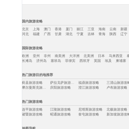
国内旅游攻略
北京
上海
澳门
香港
厦门
丽江
三亚
海南
云南
新疆
河北
福建
广西
甘肃
湖北
宁夏
吉林
青海
陕西
辽宁
国内旅游攻略移动入口：
国际旅游攻略
北京
上海
澳门
香港
厦门
丽江
三亚
海南
云南
新疆
欧洲
亚州
非州
南美洲
大洋洲
北美洲
日本
马来西亚
河北
福建
广西
甘肃
湖北
宁夏
吉林
青海
陕西
辽宁
长滩岛
济州岛
塞班岛
菲律宾
西班牙
英国
埃及
柬埔寨
国际旅游攻略移动入口：
热门旅游目的地推荐
欧洲
亚州
非州
南美洲
大洋洲
北美洲
日本
马来西亚
蓟县旅游攻略
萨拉戈萨旅游攻略
福鼎旅游攻略
三清山旅游攻
长滩岛
济州岛
塞班岛
菲律宾
西班牙
英国
埃及
柬埔寨
摩尔曼斯克旅游攻略
庆阳旅游攻略
澄江旅游攻略
卢布旅游攻略
魏玛旅游攻略
马尔代夫旅游攻略
维戈旅游攻略
马祖旅游攻略
日内瓦旅游攻略
爱德华王子岛旅游攻略
吐鲁番旅游攻略
兴隆旅游攻略
热门旅游攻略
石勒苏益格旅游攻略
达州旅游攻略
象岛旅游攻略
印度尼西
亳州旅游攻略
临沂旅游攻略
基辅旅游攻略
比斯特旅游攻
连平旅游攻略
江陵旅游攻略
尼维斯旅游攻略
北极旅游攻略
克孜勒旅游攻略
墨竹工卡旅游攻略
石嘴山旅游攻略
海门旅游攻略
诸暨旅游攻略
昭通旅游攻略
奎屯旅游攻略
新加坡旅游攻
grasse旅游攻略
巴巴多斯旅游攻略
五指山旅游攻略
包头旅游攻略
特纳旅游攻略
美因茨旅游攻略
曼彻斯特旅游攻略
宫古岛旅游攻
福州旅游攻略
金坛旅游攻略
皮亚琴察旅游攻略
靖西旅游攻略
泰和旅游攻略
喜德旅游攻略
岩手县旅游攻略
喜洲旅游攻略
沃尔姆斯旅游攻略
龙井旅游攻略
波密旅游攻略
佩尼亚旅游攻
地图导航