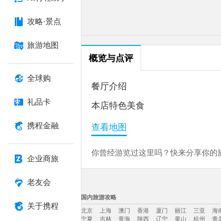
攻略·景点
旅游地图
概览与点评
全球购
餐厅介绍
礼品卡
本店特色美食
携程金融
查看地图
你曾经游览过这里吗？快来分享你的旅
企业商旅
老友会
国内旅游攻略
关于携程
北京
上海
澳门
香港
厦门
丽江
三亚
海
宁夏
吉林
青海
陕西
辽宁
黄山
杭州
青