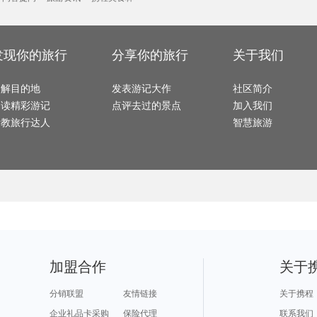
枣庄旅游攻略
帕索旅游攻略
南美洲旅游攻略
安顺旅游攻略
千岛湖
路易斯安那州旅游攻略
鹿港旅游攻略
玫瑰海岸旅游攻略
金华旅游攻略
日喀则
同里旅游攻略
东帝汶旅游攻略
诸暨旅游攻略
固原旅游攻略
关林旅
英格兰旅游攻略
象岛旅游攻略
多维尔旅游攻略
企鹅岛旅游攻略
纽约州
三清山旅游攻略
龙虎山旅游攻略
费拉拉旅游攻略
乌镇旅游攻略
新绛旅
新丰旅游攻略
云南旅游攻略
金昌旅游攻略
丙中洛旅游攻略
上岛旅
我孙子市旅游攻略
东台旅游攻略
威尼斯旅游攻略
茂县旅游攻略
咸阳旅
赣州旅游攻略
巴音郭楞旅游攻略
尼奥旅游攻略
凤凰城旅游攻略
神农架
庐山旅游攻略
台东旅游攻略
安徽旅游攻略
冲绳岛旅游攻略
发现你的旅行
分享你的旅行
关于我们
蓝湾旅游攻略
从江旅游攻略
伊宁旅游攻略
百色旅游攻略
宜良旅
宜良旅游攻略
长乐旅游攻略
喀麦隆旅游攻略
邢台旅游攻略
关岛旅
昌都旅游攻略
九华山旅游攻略
镇原旅游攻略
圣多美旅游攻略
岐山旅游攻略
从化旅游攻略
常熟旅游攻略
梅里达旅游攻略
青州旅
五大连池旅游攻略
比勒陀利亚旅游攻略
龙游旅游攻略
福鼎旅游攻略
蒙自旅
了解目的地
连城旅游攻略
大明山旅游攻略
发表游记大作
当雄旅游攻略
大名旅游攻略
社区简介
朱家角
芝加哥旅游攻略
饶河旅游攻略
四川旅游攻略
绥化旅游攻略
塔拉斯旅游攻略
克拉玛依旅游攻略
安卡拉旅游攻略
新郑旅游攻略
义乌旅
阅读精彩游记
点评去过的景点
加入我们
圣马力诺旅游攻略
延吉旅游攻略
热那亚旅游攻略
永康旅游攻略
巴塞尔旅游攻略
宜宾旅游攻略
横店旅游攻略
桐乡旅游攻略
兵库县
石城旅游攻略
布尔津旅游攻略
理县旅游攻略
verona旅游攻略
广西旅
请教旅行达人
智慧旅游
福建土楼旅游攻略
布宜诺斯艾利斯旅游攻略
沽源旅游攻略
临夏旅游攻略
四平旅
衡阳旅游攻略
乌海旅游攻略
西递旅游攻略
若尔盖旅游攻略
戈尔德旅游攻略
易县旅游攻略
天堂岛旅游攻略
吉林市旅游攻略
张北旅
辽源旅游攻略
元阳旅游攻略
san francisco旅游攻略
休斯顿旅游攻略
新山旅
门头沟旅游攻略
河源旅游攻略
衢州旅游攻略
山西旅游攻略
圣西罗
揭阳旅游攻略
六盘水旅游攻略
哈勃岛旅游攻略
阿巴嘎旗旅游攻略
沙洋旅游攻略
爱丁堡旅游攻略
齐齐哈尔旅游攻略
库伦旗旅游攻略
哈密旅
哈尔滨旅游攻略
印度旅游攻略
下龙湾旅游攻略
柬埔寨旅游攻略
波尔图
慕尼黑旅游攻略
亚布力旅游攻略
台儿庄旅游攻略
马鞍山旅游攻略
滦平旅
永泰旅游攻略
阿拉贡旅游攻略
宜兴旅游攻略
大阪府旅游攻略
周庄旅
井冈山旅游攻略
波罗的海旅游攻略
瓜州旅游攻略
永顺旅游攻略
东山旅
宿雾旅游攻略
卡尼岛旅游攻略
八里沟旅游攻略
长滩旅游攻略
中岳庙
楠溪江旅游攻略
波尔图旅游攻略
普吉岛旅游攻略
巴里岛旅游攻略
月牙泉
漠河旅游攻略
龙胜旅游攻略
卢布尔雅那旅游攻略
纳皮尔旅游攻略
浑源旅
桃园旅游攻略
金华旅游攻略
吉马良斯旅游攻略
光泽旅游攻略
运城旅
海螺沟旅游攻略
杨州旅游攻略
圣西罗旅游攻略
苏里南旅游攻略
陵川旅游攻略
大阪旅游攻略
斯摩棱斯克旅游攻略
红海滩旅游攻略
开封旅
文成旅游攻略
马尔代夫旅游攻略
okinawa旅游攻略
约翰内斯堡旅游攻略
马拉加
宁化旅游攻略
果洛旅游攻略
葫芦岛旅游攻略
都江堰旅游攻略
格鲁吉亚旅游攻略
锦州旅游攻略
神仙珊瑚岛旅游攻略
雷尼尔旅游攻略
湟源旅
马拉桑旅游攻略
蒙山旅游攻略
天空岛旅游攻略
云浮旅游攻略
下地岛
潮州旅游攻略
乌尤尼旅游攻略
盐山旅游攻略
彰化旅游攻略
西安旅游攻略
布加勒斯特旅游攻略
黄果树旅游攻略
额尔古纳旅游攻略
大叻旅
仙桃旅游攻略
比尔旅游攻略
靖西旅游攻略
瓜州旅游攻略
加盟合作
关于
科右中旗旅游攻略
石头城旅游攻略
溪口旅游攻略
辉县旅游攻略
牛背山
科伦坡旅游攻略
新墨西哥州旅游攻略
松原旅游攻略
北马里亚纳旅游攻略
顺昌旅
日内瓦湖旅游攻略
密尔沃基旅游攻略
箱根旅游攻略
鹤岗旅游攻略
卡姆拉
巴林右旗旅游攻略
波德申旅游攻略
苏比克湾旅游攻略
小金旅游攻略
古尔旅
保亭旅游攻略
大理旅游攻略
邵阳旅游攻略
儋州旅游攻略
怀来旅
分销联盟
友情链接
关于携程
云县旅游攻略
格兰德旅游攻略
蓝泉旅游攻略
灵山旅游攻略
铜陵旅游攻略
惠来旅游攻略
五家渠旅游攻略
佩尼亚旅游攻略
石狮旅游攻略
石嘴山旅游攻略
青海旅游攻略
里斯本旅游攻略
三原旅
企业礼品卡采购
保险代理
联系我们