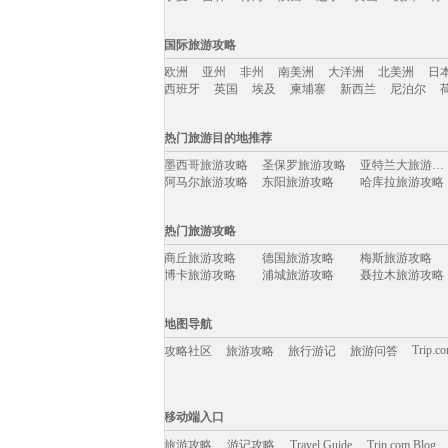
国内旅游攻略移动入口：
国际旅游攻略
北京
上海
澳门
香港
厦门
丽江
三亚
海
欧洲
亚州
非州
南美洲
大洋洲
北美洲
日
宁夏
吉林
青海
陕西
辽宁
黄山
杭州
青
西班牙
英国
埃及
柬埔寨
新西兰
尼泊尔
国际旅游攻略移动入口：
热门旅游目的地推荐
欧洲
亚州
非州
南美洲
大洋洲
北美洲
日
墨西哥旅游攻略
圣保罗旅游攻略
亚特兰大旅游攻略
西班牙
英国
埃及
柬埔寨
新西兰
尼泊尔
阿马尔旅游攻略
东阳旅游攻略
哈库拉旅游攻略
丽江旅游攻略
康涅狄格州旅游攻略
寻甸旅游攻略
歙县旅游攻略
周庄古镇旅游攻略
黄龙旅游攻略
热门旅游攻略
塞拉旅游攻略
台南旅游攻略
泸水旅游攻略
科隆旅游攻略
悉尼旅游攻略
汉源旅游攻略
商丘旅游攻略
德国旅游攻略
梅斯旅游攻略
ireland旅游攻略
比斯特旅游攻略
梅州旅游攻略
博卡旅游攻略
浦城旅游攻略
聂拉木旅游攻略
怒江旅游攻略
克尔曼省旅游攻略
博洛尼亚旅游攻略
鼓浪屿旅游攻略
九寨沟旅游攻略
赤水旅游攻略
海丰旅游攻略
涩谷旅游攻略
呼伦贝尔旅游攻略
卡塞雷斯旅游攻略
宁海旅游攻略
咸阳旅游攻略
印度旅游攻略
金坛旅游攻略
西盟旅游攻略
地图导航
清徐旅游攻略
抚顺旅游攻略
嵩明旅游攻略
文山旅游攻略
晋城旅游攻略
苏梅岛旅游攻略
冲绳旅游攻略
考文垂旅游攻略
鄂尔多斯旅游攻略
Trip.c
攻略社区
旅游攻略
旅行游记
旅游问答
衡山旅游攻略
米卢斯旅游攻略
江门旅游攻略
攀枝花旅游攻略
玉环旅游攻略
菲律宾旅游攻略
马丘比丘旅游攻略
孟加拉国旅游攻略
黑山旅游攻略
naples旅游攻略
五寨旅游攻略
布加勒斯特旅游攻略
额济纳旗旅游攻略
因斯布鲁克旅游攻略
贝加尔湖旅游攻略
移动端入口:
铜陵旅游攻略
马六甲市旅游攻略
立陶宛旅游攻略
马耳他旅游攻略
都柏林旅游攻略
建德旅游攻略
Trip.com Blog
Travel Guide
无锡旅游攻略
旅游资讯
莱芜旅游攻略
武当山旅游攻略
游记攻略
移动端入口
锡安国家公园旅游攻略
衡阳旅游攻略
宏村旅游攻略
少林寺旅游攻略
新竹旅游攻略
仙本那旅游攻略
丹嫩沙多旅游攻略
闸坡旅游攻略
阆中旅游攻略
巽寮湾旅游攻略
旅游攻略
游记攻略
奥达旅游攻略
Travel Guide
井冈山旅游攻略
Trip.com Blog