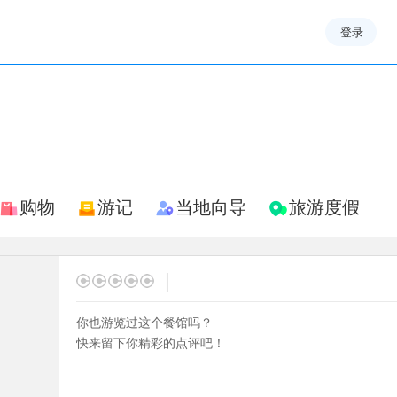
登录
购物
游记
当地向导
旅游度假
|
你也游览过这个餐馆吗？
快来留下你精彩的点评吧！