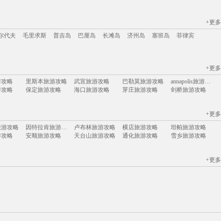
+更多
江苏
安徽
山西
黑龙江
江西
广东
河北
福建
广西
甘肃
湖北
尔代夫
毛里求斯
普吉岛
巴厘岛
长滩岛
济州岛
塞班岛
菲律宾
+更多
尔代夫
毛里求斯
普吉岛
巴厘岛
长滩岛
济州岛
塞班岛
菲律宾
游攻略
里斯本旅游攻略
武宣旅游攻略
巴勒莫旅游攻略
annapolis旅游攻略
游攻略
保定旅游攻略
海口旅游攻略
芽庄旅游攻略
剑桥旅游攻略
库布齐沙漠旅游攻略
石狮旅游攻略
可可托海旅游攻略
爱尔兰旅游攻略
新西兰旅游攻略
游攻略
登别旅游攻略
霞浦旅游攻略
威斯巴登旅游攻略
定西旅游攻略
+更多
游攻略
喀山旅游攻略
巴林右旗旅游攻略
布莱克浦旅游攻略
斯里兰卡旅游攻略
旅游攻略
陵水旅游攻略
磐安旅游攻略
陆良旅游攻略
重庆旅游攻略
旅游攻略
因特拉肯旅游攻略
卢布林旅游攻略
横店旅游攻略
坦帕旅游攻略
旅游攻略
卢布林旅游攻略
吉林旅游攻略
黄石国家公园旅游攻略
洛杉矶旅游攻略
游攻略
安顺旅游攻略
天台山旅游攻略
通化旅游攻略
雪乡旅游攻略
游攻略
塞拉利昂旅游攻略
Pinnawela旅游攻略
盘山旅游攻略
巴布亚新几内亚旅游攻略
旅游攻略
基隆旅游攻略
昌吉旅游攻略
东阳旅游攻略
常州旅游攻略
游攻略
武威旅游攻略
北戴河旅游攻略
宁海旅游攻略
兰屿旅游攻略
拉托维亚旅游攻略
波尔旅游攻略
大兴安岭旅游攻略
檀香山旅游攻略
芭提雅旅游攻略
达拉特旗旅游攻略
莱斯特旅游攻略
伊图里河旅游攻略
苏尼特右旗旅游攻略
大足旅游攻略
+更多
加那利群岛旅游攻略
佛冈旅游攻略
齐齐哈尔旅游攻略
莫斯科旅游攻略
衡水旅游攻略
游攻略
哈萨克斯坦旅游攻略
米克诺斯镇旅游攻略
但尼丁旅游攻略
斐济旅游攻略
土库曼斯坦旅游攻略
新港旅游攻略
临沧旅游攻略
马耳他岛旅游攻略
武宣旅游攻略
游攻略
九州旅游攻略
拜县旅游攻略
清远旅游攻略
大溪地旅游攻略
旅游攻略
句容旅游攻略
挪威旅游攻略
山东旅游攻略
斯洛文尼亚旅游攻略
班夫国家公园旅游攻略
石梅湾旅游攻略
坦桑尼亚旅游攻略
中卫旅游攻略
伊瓜苏瀑布旅游攻略
游攻略
玉林旅游攻略
枣庄旅游攻略
托斯卡纳旅游攻略
普吉旅游攻略
游攻略
锦屏旅游攻略
焦作旅游攻略
佐贺旅游攻略
房山旅游攻略
游攻略
神奈川县旅游攻略
临安旅游攻略
清远旅游攻略
laksa旅游攻略
游攻略
冰岛旅游攻略
佛坪旅游攻略
纳卡旅游攻略
伊利诺伊州旅游攻略
旅游攻略
双廊旅游攻略
合肥旅游攻略
朝鲜旅游攻略
北京旅游攻略
路易斯维尔旅游攻略
尼亚加拉瀑布旅游攻略
茂名旅游攻略
巴塞罗那旅游攻略
英国旅游攻略
游攻略
林州旅游攻略
布拉加旅游攻略
纽伦堡旅游攻略
大埔旅游攻略
旅游攻略
玉树旅游攻略
四国旅游攻略
阳春旅游攻略
丹凤旅游攻略
石勒苏益格旅游攻略
乐亭旅游攻略
波多黎各旅游攻略
张家界旅游攻略
法属波利尼西亚旅游攻略