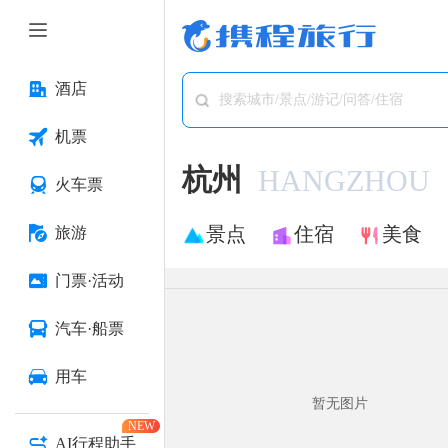
酒店
搜索城市/景点/游记/问答/住宿
机票
杭州
HANGZHOU
火车票
景点
住宿
美食
旅游
门票·活动
汽车·船票
用车
暂无图片
NEW
AI行程助手