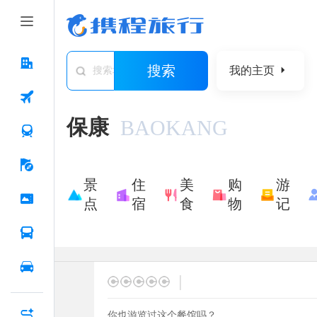
搜索
我的主页
搜索城市/景点/游记/问答/住宿
保康
BAOKANG
景
住
美
购
游
点
宿
食
物
记
|
你也游览过这个餐馆吗？