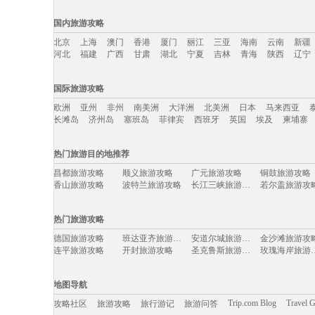
国内旅游攻略
北京
上海
澳门
香港
厦门
丽江
三亚
海南
云南
新疆
河北
福建
广西
甘肃
湖北
宁夏
吉林
青海
陕西
辽宁
国内旅游攻略移动入口：
国际旅游攻略
北京
上海
澳门
香港
厦门
丽江
三亚
海南
云南
新疆
欧洲
亚州
非州
南美洲
大洋洲
北美洲
日本
马来西亚
河北
福建
广西
甘肃
湖北
宁夏
吉林
青海
陕西
辽宁
长滩岛
济州岛
塞班岛
菲律宾
西班牙
英国
埃及
柬埔寨
国际旅游攻略移动入口：
热门旅游目的地推荐
欧洲
亚州
非州
南美洲
大洋洲
北美洲
日本
马来西亚
昌都旅游攻略
顺义旅游攻略
广元旅游攻略
铜鼓旅游攻略
长滩岛
济州岛
塞班岛
菲律宾
西班牙
英国
埃及
柬埔寨
香山旅游攻略
波特兰旅游攻略
长江三峡旅游攻略
若尔盖旅游攻
镇安旅游攻略
鄯善旅游攻略
清涧旅游攻略
韶关旅游攻略
乡城旅游攻略
格拉斯哥旅游攻略
天目山旅游攻略
石狮旅游攻略
热门旅游攻略
锦屏旅游攻略
维斯旅游攻略
德阳旅游攻略
博罗旅游攻略
上海迪士尼度假区旅游攻略
的里雅斯特旅游攻略
印度尼西亚旅游攻略
马公旅游攻略
德国旅游攻略
班达亚齐旅游攻略
安道尔城旅游攻略
金沙滩旅游攻
大溪地旅游攻略
江原道旅游攻略
吉隆坡旅游攻略
如皋旅游攻略
连平旅游攻略
开封旅游攻略
圣克鲁斯旅游攻略
玫瑰海岸
鹰潭旅游攻略
许昌旅游攻略
罗斯托夫旅游攻略
鞑靼斯坦共
宝石岛旅游攻略
鞍山旅游攻略
太湖旅游攻略
格兰德旅游攻
河内旅游攻略
卢龙旅游攻略
高雄旅游攻略
恒春旅游攻略
额尔古纳旅游攻略
美奈旅游攻略
淳安旅游攻略
宜昌旅游攻略
申根旅游攻略
南通旅游攻略
纳什维尔旅游攻略
日照旅游攻略
地图导航
福鼎旅游攻略
南宁旅游攻略
bali旅游攻略
tapas旅游攻略
巴尔卡旅游攻略
袋鼠岛旅游攻略
伦敦旅游攻略
丘北旅游攻略
荥经旅游攻略
塞罕坝旅游攻略
圣诞岛旅游攻略
建德旅游攻略
Trip.com Blog
Travel 
攻略社区
旅游攻略
旅行游记
旅游问答
洛桑旅游攻略
兴安旅游攻略
武功山旅游攻略
弥勒旅游攻略
绵山旅游攻略
卢戈旅游攻略
丹佛旅游攻略
马尼拉旅游攻