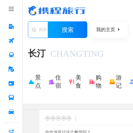
搜索
我的主页
搜索城市/景点/游记/问答/住宿
长汀
CHANGTING
景
住
美
购
游
点
宿
食
物
记
|
你也游览过这个餐馆吗？