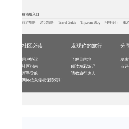
圣卢西亚旅游攻略
戈尔德旅游攻略
南岛旅游攻略
拉斯维加
番禺旅游攻略
庄河旅游攻略
诸暨旅游攻略
弗雷德里
埃及旅游攻略
沽源旅游攻略
延安旅游攻略
碧罗雪山
移动端入口:
阿布贾旅游攻略
保定旅游攻略
白山旅游攻略
普陀山旅游攻
包头旅游攻略
下龙湾旅游攻略
汉堡旅游攻略
阿德莱德
Trip.com Blog
Travel Guide
炉霍旅游攻略
旅游资讯
台北旅游攻略
塔城市旅游攻略
游记攻略
携程美食林
尼甘布旅游攻
问
移动端入口
建德旅游攻略
欧洲旅游攻略
平利旅游攻略
麦德林旅游攻
崀山旅游攻略
塞瓦斯托波尔旅游攻略
淳安旅游攻略
仙女山旅游攻
福克兰群岛旅游攻略
夏威夷旅游攻略
合江旅游攻略
伊图里河
堪培拉旅游攻略
旅游攻略
游记攻略
马六甲旅游攻略
Travel Guide
蓝毗尼旅游攻略
Trip.com Blog
问答提问
南昌旅游攻略
旅
承德旅游攻略
梅里雪山旅游攻略
广岛旅游攻略
江门旅游攻略
柏林旅游攻略
巴斯旅游攻略
费城旅游攻略
布加勒斯
米苏拉塔旅游攻略
武功山旅游攻略
西安旅游攻略
巴林旅游攻略
芬兰旅游攻略
夏门旅游攻略
四平旅游攻略
榆次旅游攻略
卡普里旅游攻略
东山旅游攻略
坎贝尔旅游攻略
闸坡旅游攻略
但尼丁旅游攻略
吉安旅游攻略
巴拿马旅游攻略
沈阳旅游攻略
玉林旅游攻略
襄阳旅游攻略
加利福尼亚州旅游攻略
嵊州旅游攻略
埃特纳火山旅游攻略
嘉善旅游攻略
加勒旅游攻略
悉尼旅游攻略
平定旅游攻略
黑山旅游攻略
虎林旅游攻略
山东旅游攻略
社区必读
发现你的旅行
分
韩国旅游攻略
第戎旅游攻略
玉树旅游攻略
下龙湾旅游攻
诏安旅游攻略
俄克拉何马州旅游攻略
安阳旅游攻略
乐昌旅游攻略
镇安旅游攻略
伊利诺伊州旅游攻略
湛江旅游攻略
清新旅游攻略
比利时旅游攻略
常州旅游攻略
永康旅游攻略
安徽旅游攻略
太鲁阁旅游攻略
山海关旅游攻略
丰宁坝上旅游攻略
瓜州旅游攻略
安康旅游攻略
用户协议
左云旅游攻略
了解目的地
保亭旅游攻略
保山旅游攻略
发表
克拉玛依旅游攻略
淮南旅游攻略
濮阳旅游攻略
三亚旅游攻略
东京旅游攻略
达累斯萨拉姆旅游攻略
斯塔德旅游攻略
波西塔诺
社区指南
阅读精彩游记
点评
岳阳旅游攻略
松江旅游攻略
广元旅游攻略
大连旅游攻略
和县旅游攻略
西哈努克旅游攻略
白金岛旅游攻略
尼维斯旅游攻
束河旅游攻略
佩尼亚旅游攻略
北屯旅游攻略
长兴旅游攻略
新手导航
请教旅行达人
墨江旅游攻略
蓝毗尼旅游攻略
石灰岩海岸旅游攻略
宝兴旅游攻略
企鹅岛旅游攻略
惠州旅游攻略
迁安旅游攻略
广南旅游攻略
莽山旅游攻略
高野山旅游攻略
比斯特旅游攻略
巴塞罗那
网络信息侵权保障索引
嘉义旅游攻略
常州旅游攻略
哈尔施塔特旅游攻略
大兴安岭
法罗群岛旅游攻略
波密旅游攻略
格林纳达旅游攻略
东乡旅游攻略
龙门石窟旅游攻略
五指山旅游攻略
阳澄湖旅游攻略
于都旅游攻略
棕榈岛旅游攻略
永新旅游攻略
佩尼亚旅游攻略
百色旅游攻略
寻甸旅游攻略
江门旅游攻略
赫尔辛基旅游攻略
同江旅游攻略
纳雍旅游攻略
自贡旅游攻略
那霸旅游攻略
朱家尖旅游攻
郴州旅游攻略
满月岛旅游攻略
南平旅游攻略
南屏旅游攻略
宁陕旅游攻略
敦煌旅游攻略
诺邓旅游攻略
萨尔托旅游攻
茂县旅游攻略
巩义旅游攻略
布莱斯旅游攻略
句容旅游攻略
拉萨旅游攻略
中卫旅游攻略
铜仁旅游攻略
大埔旅游攻略
斯摩棱斯克旅游攻略
南京旅游攻略
马拉桑旅游攻略
锦屏旅游攻略
新奥尔良旅游攻略
桐乡旅游攻略
南投旅游攻略
六安旅游攻略
惠东旅游攻略
白俄罗斯旅游攻略
静冈县旅游攻略
台州旅游攻略
突尼斯旅游攻略
匹兹堡旅游攻略
昭通旅游攻略
大溪地旅游攻
卡塔旅游攻略
怀特岛旅游攻略
上川岛旅游攻略
华盛顿旅游攻
遵义旅游攻略
阿尔山旅游攻略
蒙彼利埃旅游攻略
马祖旅游攻略
安顺旅游攻略
波拉波拉岛旅游攻略
石垣岛旅游攻略
约翰内斯
萍乡旅游攻略
波德申旅游攻略
中山詹园旅游攻略
克里米亚半
巴西旅游攻略
兰州旅游攻略
牛背山旅游攻略
香格里拉
塘栖旅游攻略
戛纳旅游攻略
狮泉河旅游攻略
铜鼓旅游攻略