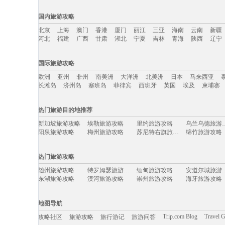
国内旅游攻略
北京
上海
澳门
香港
厦门
丽江
三亚
海南
云南
新疆
河北
福建
广西
甘肃
湖北
宁夏
吉林
青海
陕西
辽宁
国内旅游攻略移动入口：
国际旅游攻略
北京
上海
澳门
香港
厦门
丽江
三亚
海南
云南
新疆
欧洲
亚州
非州
南美洲
大洋洲
北美洲
日本
马来西亚
河北
福建
广西
甘肃
湖北
宁夏
吉林
青海
陕西
辽宁
长滩岛
济州岛
塞班岛
菲律宾
西班牙
英国
埃及
柬埔寨
国际旅游攻略移动入口：
热门旅游目的地推荐
欧洲
亚州
非州
南美洲
大洋洲
北美洲
日本
马来西亚
新加坡旅游攻略
埃勒旅游攻略
里约旅游攻略
乌兰乌德
长滩岛
济州岛
塞班岛
菲律宾
西班牙
英国
埃及
柬埔寨
阳泉旅游攻略
梅州旅游攻略
苏尼特右旗旅游攻略
绵竹旅游攻略
布鲁日旅游攻略
太鲁阁旅游攻略
开曼群岛旅游攻略
巴里岛旅游攻
连州旅游攻略
金边旅游攻略
石台旅游攻略
福冈旅游攻略
热门旅游攻略
饶河旅游攻略
牙买加旅游攻略
剑桥旅游攻略
聂拉木旅游攻
涞源旅游攻略
瓜州旅游攻略
登封旅游攻略
列支敦士
随州旅游攻略
特罗姆瑟旅游攻略
缅甸旅游攻略
安道尔城
锦州旅游攻略
晋江旅游攻略
大邱旅游攻略
噶尔旅游攻略
东湖旅游攻略
漠河旅游攻略
崇州旅游攻略
海牙旅游攻略
直布罗陀旅游攻略
札幌旅游攻略
利兹旅游攻略
火山口湖
平定旅游攻略
angelina旅游攻略
剑阁旅游攻略
波罗的海
盘山旅游攻略
鸡西旅游攻略
康威旅游攻略
月桂岛旅游攻
富宁旅游攻略
张家口旅游攻略
赵县旅游攻略
热浪岛旅游攻
马鞍山旅游攻略
三明旅游攻略
望都旅游攻略
萨拉戈萨
地图导航
铜鼓旅游攻略
咸宁旅游攻略
潞城旅游攻略
酒泉旅游攻略
诺姆旅游攻略
布加勒斯特旅游攻略
四川旅游攻略
沃尔夫斯
博卡旅游攻略
甘孜旅游攻略
黑岛旅游攻略
宜良旅游攻略
Trip.com Blog
Travel 
攻略社区
旅游攻略
旅行游记
旅游问答
美奈旅游攻略
凯里旅游攻略
立陶宛旅游攻略
南疆旅游攻略
湖南旅游攻略
武隆旅游攻略
达累斯萨拉姆旅游攻略
罗斯托夫