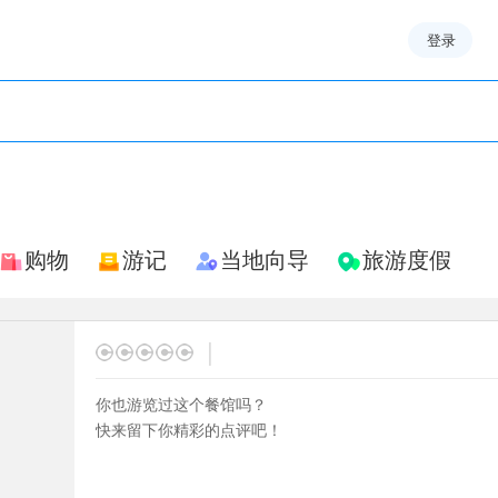
登录
购物
游记
当地向导
旅游度假
|
你也游览过这个餐馆吗？
快来留下你精彩的点评吧！