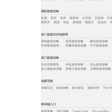
国内旅游攻略移动入口：
国际旅游攻略
北京
上海
澳门
香港
厦门
丽江
三亚
海
欧洲
亚州
非州
南美洲
大洋洲
北美洲
日
宁夏
吉林
青海
陕西
辽宁
黄山
杭州
青
西班牙
英国
埃及
柬埔寨
新西兰
尼泊尔
国际旅游攻略移动入口：
热门旅游目的地推荐
欧洲
亚州
非州
南美洲
大洋洲
北美洲
日
潞城旅游攻略
临安旅游攻略
蒙自旅游攻略
西班牙
英国
埃及
柬埔寨
新西兰
尼泊尔
杜伊斯堡旅游攻略
利雅得旅游攻略
中宁旅游攻略
绚丽岛旅游攻略
海德堡旅游攻略
迁安旅游攻略
花都旅游攻略
海口旅游攻略
庐山旅游攻略
热门旅游攻略
永善旅游攻略
长乐旅游攻略
天水旅游攻略
黄龙旅游攻略
千岛湖旅游攻略
永泰旅游攻略
吉尔吉斯斯坦旅游攻略
伊达旅游攻略
舟山旅游攻略
武胜旅游攻略
布达佩斯旅游攻略
华阴旅游攻略
波士顿旅游攻略
英格兰旅游攻略
立陶宛旅游攻略
奈梅亨旅游攻略
巴林右旗旅游攻略
京都旅游攻略
阿尔卑斯山旅游攻略
蒙自旅游攻略
连江旅游攻略
若尔盖旅游攻略
西盟旅游攻略
蒙古旅游攻略
束河旅游攻略
米卢斯旅游攻略
延庆旅游攻略
博罗旅游攻略
枫丹白露旅游攻略
马丘比丘旅游攻略
地图导航
资兴旅游攻略
葡萄牙旅游攻略
维罗纳旅游攻略
佛冈旅游攻略
新兴旅游攻略
武功山旅游攻略
马达加斯加旅游攻略
泰和旅游攻略
格鲁吉亚旅游攻略
Trip.c
攻略社区
旅游攻略
旅行游记
旅游问答
安阳旅游攻略
九寨沟旅游攻略
老挝旅游攻略
赤塔旅游攻略
黑岛旅游攻略
珠海旅游攻略
列城旅游攻略
龙脊梯田旅游攻略
鞍山旅游攻略
天台山旅游攻略
天台旅游攻略
象山旅游攻略
天宁岛旅游攻略
葫芦岛旅游攻略
佳县旅游攻略
移动端入口:
格罗兹尼旅游攻略
魁北克市旅游攻略
台中旅游攻略
犍为旅游攻略
阿拉善盟旅游攻略
果洛旅游攻略
Trip.com Blog
Travel Guide
玛纳斯旅游攻略
旅游资讯
霞浦旅游攻略
塔城市旅游攻略
游记攻略
移动端入口
六安旅游攻略
肯塔基州旅游攻略
迪庆旅游攻略
腾冲旅游攻略
灵山旅游攻略
列支敦士登旅游攻略
康提旅游攻略
禹州旅游攻略
乐清旅游攻略
茂名旅游攻略
旅游攻略
游记攻略
怀特岛旅游攻略
Travel Guide
怀集旅游攻略
Trip.com Blog