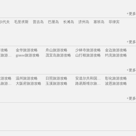
+更多
江苏
安徽
山西
黑龙江
江西
广东
河北
福建
广西
甘肃
湖北
尔代夫
毛里求斯
普吉岛
巴厘岛
长滩岛
济州岛
塞班岛
菲律宾
+更多
尔代夫
毛里求斯
普吉岛
巴厘岛
长滩岛
济州岛
塞班岛
菲律宾
游攻略
金华旅游攻略
舟山旅游攻略
少林寺旅游攻略
金边旅游攻略
苏拉威西旅游攻略
grasse旅游攻略
茂宜岛旅游攻略
山打根旅游攻略
约克旅游攻略
马达加斯加旅游攻略
靖安旅游攻略
北极旅游攻略
阳泉旅游攻略
拉瓦尔品第旅游攻略
游攻略
普吉岛旅游攻略
弹丸礁旅游攻略
渥太华旅游攻略
detroit旅游攻略
+更多
游攻略
热浪岛旅游攻略
铜仁旅游攻略
月牙泉旅游攻略
bangkok旅游攻略
游攻略
巴黎旅游攻略
龙目岛旅游攻略
路易斯安那州旅游攻略
卡帕多奇亚旅游攻略
旅游攻略
温州旅游攻略
日照旅游攻略
安道尔共和国旅游攻略
彰化旅游攻略
西沙群岛旅游攻略
诸城旅游攻略
苏州旅游攻略
基辅旅游攻略
博乐旅游攻略
阿雅达岛旅游攻略
大阪府旅游攻略
玉溪旅游攻略
路易斯维尔旅游攻略
波恩旅游攻略
游攻略
索契旅游攻略
鞑靼斯坦共和国旅游攻略
偏关旅游攻略
布拉格旅游攻略
游攻略
苏门答腊旅游攻略
赫尔辛基旅游攻略
苏尼特右旗旅游攻略
雷尼尔旅游攻略
游攻略
浦城旅游攻略
达兰萨拉旅游攻略
棉兰老岛旅游攻略
秘鲁旅游攻略
游攻略
吉林旅游攻略
三江旅游攻略
广安旅游攻略
卑尔根旅游攻略
卡尔加里旅游攻略
卢布林旅游攻略
长滩旅游攻略
洪江旅游攻略
清远旅游攻略
+更多
游攻略
怀来旅游攻略
金沙旅游攻略
grasse旅游攻略
秀山旅游攻略
旅游攻略
正定旅游攻略
塔什干旅游攻略
巴林旅游攻略
神户旅游攻略
阿塞拜疆旅游攻略
安顺旅游攻略
弋阳旅游攻略
北京旅游攻略
香格里拉旅游攻略
阿德莱德旅游攻略
合山旅游攻略
白滨旅游攻略
青岛旅游攻略
明斯克旅游攻略
旅游攻略
阿尔山旅游攻略
波多黎各旅游攻略
海林旅游攻略
顺昌旅游攻略
游攻略
暹罗旅游攻略
围场旅游攻略
汾西旅游攻略
巴拉旅游攻略
游攻略
沈家门旅游攻略
底特律旅游攻略
梧州旅游攻略
宜兰旅游攻略
游攻略
从江旅游攻略
满月岛旅游攻略
库布齐沙漠旅游攻略
波士顿旅游攻略
游攻略
美奈旅游攻略
马来西亚旅游攻略
吴江旅游攻略
马尔默旅游攻略
法兰克福旅游攻略
韶山旅游攻略
伯尔尼旅游攻略
纳卡旅游攻略
韩城旅游攻略
旅游攻略
橘园旅游攻略
密山旅游攻略
萨尔托旅游攻略
平武旅游攻略
旅游攻略
里昂旅游攻略
斯塔德旅游攻略
宏村旅游攻略
南阳市旅游攻略
旅游攻略
武隆旅游攻略
西江苗寨旅游攻略
圣淘沙旅游攻略
慈城旅游攻略
丹嫩沙多旅游攻略
摩纳哥旅游攻略
福海旅游攻略
黑岛旅游攻略
密苏里州旅游攻略
游攻略
大峡谷国家公园旅游攻略
格拉纳达旅游攻略
ireland旅游攻略
卡萨旅游攻略