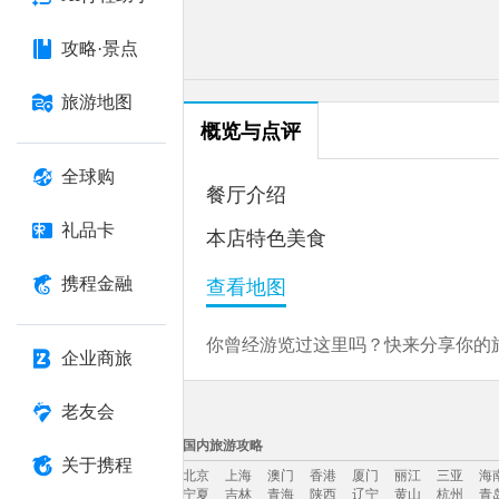
攻略·景点
旅游地图
概览与点评
全球购
餐厅介绍
礼品卡
本店特色美食
携程金融
查看地图
你曾经游览过这里吗？快来分享你的旅
企业商旅
老友会
国内旅游攻略
关于携程
北京
上海
澳门
香港
厦门
丽江
三亚
海
宁夏
吉林
青海
陕西
辽宁
黄山
杭州
青