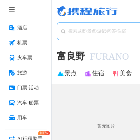
酒店
搜索城市/景点/游记/问答/住宿
机票
富良野
FURANO
火车票
景点
住宿
美食
旅游
门票·活动
汽车·船票
用车
暂无图片
NEW
AI行程助手