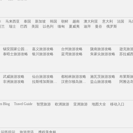
南
云南
新疆
西藏
四川
台湾
山东
河南
湖南
贵州
内蒙古
浙江
本
马来西亚
泰国
新加坡
韩国
朝鲜
越南
澳大利亚
意大利
法国
马
岛
乌镇
张家界
荷兰
瑞士
巴西
美国
以色列
缅甸
夏威夷
迪拜
曼谷
俄罗斯
本
马来西亚
泰国
新加坡
韩国
朝鲜
越南
澳大利亚
意大利
法国
马
锡安国家公园旅游攻略
嘉义旅游攻略
台州旅游攻略
陇南旅游攻略
逊克旅
荷兰
瑞士
巴西
美国
以色列
缅甸
夏威夷
迪拜
曼谷
俄罗斯
泰晤士旅游攻略
银川旅游攻略
蓝湾旅游攻略
朱家尖旅游攻略
沈家门旅游攻略
荆州旅游攻略
薄荷岛旅游攻略
西乌珠穆沁旗旅游攻略
湄南河旅游攻略
望都旅游攻略
临沧旅游攻略
科茨旅游攻略
莽山旅
施皮茨旅游攻略
大洋洲旅游攻略
釜山旅游攻略
汉密尔顿岛旅游攻略
德阳旅
san francisco旅游攻略
珊瑚岛旅游攻略
阿尔坎塔拉旅游攻略
兰卡威旅游攻略
绵阳旅
武威旅游攻略
仙台旅游攻略
都柏林旅游攻略
施瓦茨旅游攻略
布莱斯
宜兴旅游攻略
长葛旅游攻略
安纳西旅游攻略
印第安纳旅游攻略
非洲旅游攻略
拉斯维加斯旅游攻略
汉密尔顿岛旅游攻略
盐山旅游攻略
贝加尔湖旅游攻略
米苏拉旅游攻略
宁化旅游攻略
富森旅游攻略
大荔旅
沙美岛旅游攻略
中山詹园旅游攻略
毛里塔尼亚旅游攻略
马斯喀特旅游攻略
崇左旅
坎贝尔旅游攻略
镇远古镇旅游攻略
遵化旅游攻略
锦州旅游攻略
朔州旅
鼓浪屿旅游攻略
马耳他岛旅游攻略
焦特普尔旅游攻略
个旧旅游攻略
特纳旅
土库曼旅游攻略
嵊泗旅游攻略
中岳庙旅游攻略
英国旅游攻略
烟台旅游攻略
冲绳旅游攻略
涠洲岛旅游攻略
菲律宾旅游攻略
清徐旅
亚布力旅游攻略
西西里旅游攻略
淄博旅游攻略
南海旅游攻略
白金岛
卡萨布兰卡旅游攻略
赫章旅游攻略
喀纳斯旅游攻略
埃及旅游攻略
om Blog
Travel Guide
智慧旅游
欧洲旅游
亚洲旅游
地图大全
移动入口
florence旅游攻略
云台山旅游攻略
绵山旅游攻略
海盐旅游攻略
伊春旅游攻略
新德里旅游攻略
温德米尔旅游攻略
嘉峪关旅游攻略
哈库拉
抚远旅游攻略
芜湖旅游攻略
比利时旅游攻略
维斯旅游攻略
饶河旅
碧罗雪山旅游攻略
河北旅游攻略
贡嘎旅游攻略
英国旅游攻略
威海旅
四明山旅游攻略
焦特普尔旅游攻略
七台河旅游攻略
圣地亚哥旅游攻略
平定旅
阿斯旺旅游攻略
bray旅游攻略
蒙山旅游攻略
利川市旅游攻略
金泽旅
和林格尔旅游攻略
贝鲁特旅游攻略
伊春旅游攻略
定州旅游攻略
携程美食林
科西嘉旅游攻略
问答提问
满月岛旅游攻略
旅游攻略
坦桑尼亚旅游攻略
陆良旅游攻略
武夷山
瑙鲁旅游攻略
verona旅游攻略
里约热内卢旅游攻略
原平旅游攻略
施瓦茨
康奈尔旅游攻略
棕榈岛旅游攻略
仁川旅游攻略
康威旅游攻略
维也纳
剑川旅游攻略
济宁旅游攻略
日本旅游攻略
廊坊旅游攻略
问答提问
佛山旅游攻略
旅游资讯
云县旅游攻略
携程美食林
七台河旅游攻略
石头城旅游攻略
襄阳旅