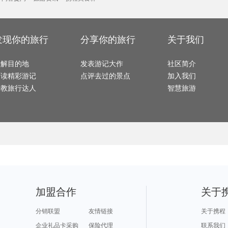
梧州旅游攻略
巴斯旅游攻略
临朐旅游攻略
仁川旅游攻略
少女峰
蒙彼利埃旅游攻略
罗马旅游攻略
马拉加旅游攻略
罗索旅游攻略
昌黎旅
南宁旅游攻略
合阳旅游攻略
贝希特斯加登旅游攻略
三亚 旅游攻略
富阳旅
五台山旅游攻略
湖北旅游攻略
铁力旅游攻略
永嘉旅游攻略
右玉旅游攻略
博洛尼亚旅游攻略
企鹅岛旅游攻略
塞维利亚旅游攻略
毕节旅
徐州旅游攻略
封开旅游攻略
利马旅游攻略
神农架旅游攻略
黄石旅游攻略
昆卡旅游攻略
林州旅游攻略
岱山旅游攻略
沽源旅游攻略
乌兰布统草原旅游攻略
波罗的海旅游攻略
凯里旅游攻略
哈尔滨
新宾旅游攻略
圣基茨和尼维斯旅游攻略
阿曼旅游攻略
漯河旅游攻略
发现你的旅行
分享你的旅行
关于我们
墨竹工卡旅游攻略
原平旅游攻略
定州旅游攻略
太地町旅游攻略
波西塔诺旅游攻略
西安旅游攻略
格但斯克旅游攻略
西班牙旅游攻略
鹤峰旅
曲靖旅游攻略
三清山旅游攻略
埃塞俄比亚旅游攻略
连州旅游攻略
汤山旅
卡萨布兰卡旅游攻略
沙姆沙伊赫旅游攻略
华雷斯旅游攻略
安卡拉旅游攻略
郴州旅
景德镇旅游攻略
比勒陀利亚旅游攻略
阿兰达旅游攻略
挪威旅游攻略
云龙旅
了解目的地
魁北克市旅游攻略
科摩罗旅游攻略
发表游记大作
曲阜旅游攻略
顺昌旅游攻略
社区简介
澎湖旅
阿尔比旅游攻略
乌镇旅游攻略
法属波利尼西亚旅游攻略
阳西旅游攻略
海德堡
义乌旅游攻略
安庆旅游攻略
张家界旅游攻略
嵊州旅游攻略
尖峰岭
阅读精彩游记
点评去过的景点
加入我们
尼亚美旅游攻略
巢湖旅游攻略
资源旅游攻略
奥克兰旅游攻略
江原道
明尼阿波利斯旅游攻略
巴里岛旅游攻略
安娜堡旅游攻略
永定旅游攻略
咸宁旅
哈勃岛旅游攻略
圣克鲁斯旅游攻略
大理市旅游攻略
怀化旅游攻略
锡耶纳
请教旅行达人
智慧旅游
新港旅游攻略
依兰旅游攻略
越南旅游攻略
浑源旅游攻略
镇原旅
庐山旅游攻略
青海湖旅游攻略
沃尔夫斯堡旅游攻略
巴中旅游攻略
灵川旅
小樽旅游攻略
歙县旅游攻略
茶陵旅游攻略
南非旅游攻略
顺德旅
凉山旅游攻略
圣托里尼旅游攻略
直布罗陀旅游攻略
汤阴旅游攻略
牙买加
瑞士旅游攻略
红叶谷旅游攻略
丹东旅游攻略
大兴安岭旅游攻略
蚌埠旅
无锡旅游攻略
班加罗尔旅游攻略
北岛旅游攻略
london旅游攻略
连云港
圣保罗旅游攻略
洪泽旅游攻略
北海道旅游攻略
岩手县旅游攻略
永泰旅游攻略
仰光旅游攻略
阳山旅游攻略
法罗群岛旅游攻略
大埔旅
会安旅游攻略
新西兰旅游攻略
宿务旅游攻略
共和旅游攻略
罗马旅
阿拉木图旅游攻略
玉林旅游攻略
马尔他旅游攻略
汕尾旅游攻略
辽宁旅
门源旅游攻略
特拉维夫旅游攻略
龙岩旅游攻略
芷江旅游攻略
西雅图
赞比亚旅游攻略
金坛旅游攻略
宾川旅游攻略
萨拉曼卡旅游攻略
儋州旅
华山旅游攻略
石林旅游攻略
伯明翰旅游攻略
澳门旅游攻略
布莱顿
可可托海旅游攻略
俄罗斯旅游攻略
维多利亚瀑布旅游攻略
吕宋岛旅游攻略
随州旅
封开旅游攻略
波尔图旅游攻略
西哈努克旅游攻略
米卢斯旅游攻略
鹤岗旅
葫芦岛旅游攻略
开普敦旅游攻略
永新旅游攻略
拉奈岛旅游攻略
下地岛
塔拉斯旅游攻略
黔南旅游攻略
巫山旅游攻略
黄南旅游攻略
安顺旅
长兴岛旅游攻略
临海旅游攻略
上海旅游攻略
库布齐沙漠旅游攻略
当涂旅
辛辛那提旅游攻略
东阳旅游攻略
芒市旅游攻略
辽阳旅游攻略
冲绳县旅游攻略
亚丁旅游攻略
土库曼旅游攻略
华沙旅游攻略
迈阿密
喀什旅游攻略
象山旅游攻略
河曲旅游攻略
铜陵旅游攻略
长葛旅游攻略
开封旅游攻略
雅加达旅游攻略
莽山旅游攻略
潜江旅
汶川旅游攻略
美因茨旅游攻略
兰屿旅游攻略
皮皮岛旅游攻略
重庆旅
黑水县旅游攻略
卢布旅游攻略
铜川旅游攻略
古巴旅游攻略
赤水旅
加盟合作
关于
大石桥旅游攻略
弗雷德里克旅游攻略
沧州旅游攻略
新余旅游攻略
景宁旅
咸阳旅游攻略
克罗地亚旅游攻略
上林旅游攻略
布鲁塞尔旅游攻略
霍邱旅
韩国旅游攻略
杭州旅游攻略
曲靖旅游攻略
长崎旅游攻略
牛背山旅游攻略
延吉旅游攻略
淳安旅游攻略
杜伊斯堡旅游攻略
黎平旅
加拉帕戈斯旅游攻略
什邡旅游攻略
大阪旅游攻略
中山旅游攻略
富春江
分销联盟
友情链接
关于携程
抚州旅游攻略
合肥旅游攻略
文昌旅游攻略
克孜勒旅游攻略
鹿特丹
利马索尔旅游攻略
斯图加特旅游攻略
来宾旅游攻略
资源旅游攻略
海牙旅
横滨旅游攻略
锦州旅游攻略
远安旅游攻略
钟祥旅游攻略
东乌旗
企业礼品卡采购
保险代理
联系我们