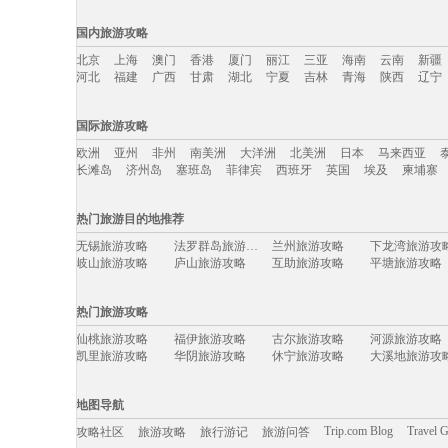
国内旅游攻略
北京
上海
澳门
香港
厦门
丽江
三亚
海南
云南
新疆
河北
福建
广西
甘肃
湖北
宁夏
吉林
青海
陕西
辽宁
国内旅游攻略移动入口：
国际旅游攻略
北京
上海
澳门
香港
厦门
丽江
三亚
海南
云南
新疆
欧洲
亚州
非州
南美洲
大洋洲
北美洲
日本
马来西亚
河北
福建
广西
甘肃
湖北
宁夏
吉林
青海
陕西
辽宁
长滩岛
济州岛
塞班岛
菲律宾
西班牙
英国
埃及
柬埔寨
国际旅游攻略移动入口：
热门旅游目的地推荐
欧洲
亚州
非州
南美洲
大洋洲
北美洲
日本
马来西亚
无锡旅游攻略
法罗群岛旅游攻略
兰州旅游攻略
下龙湾旅游攻
长滩岛
济州岛
塞班岛
菲律宾
西班牙
英国
埃及
柬埔寨
岐山旅游攻略
庐山旅游攻略
互助旅游攻略
平塘旅游攻略
若尔盖旅游攻略
加利福尼亚州旅游攻略
马六甲旅游攻略
临海旅游攻略
江口旅游攻略
马鞍山旅游攻略
亚布力旅游攻略
鄂尔多斯
热门旅游攻略
台湾旅游攻略
卡尔加里旅游攻略
璧山旅游攻略
萨尔茨堡
匈牙利旅游攻略
斯里巴加湾市旅游攻略
阿拉善盟旅游攻略
比萨旅游攻略
仙桃旅游攻略
福伊旅游攻略
古尔旅游攻略
河源旅游攻略
沙巴旅游攻略
嘉兴旅游攻略
科西嘉岛旅游攻略
板门店旅游攻
凯里旅游攻略
华阴旅游攻略
休宁旅游攻略
大溪地旅游攻
佩特拉旅游攻略
贝希特斯加登旅游攻略
云浮旅游攻略
布莱克浦
盐池旅游攻略
长海旅游攻略
我孙子市旅游攻略
月牙泉旅游攻
班加罗尔旅游攻略
江陵旅游攻略
文昌旅游攻略
仰光旅游攻略
安道尔共和国旅游攻略
奥斯陆旅游攻略
缙云旅游攻略
潮州旅游攻略
合山旅游攻略
锦州旅游攻略
新西兰旅游攻略
天空岛旅游攻
地图导航
乌兹别克斯坦旅游攻略
锡吉里耶旅游攻略
赫章旅游攻略
共和旅游攻略
迁安旅游攻略
澳门旅游攻略
石垣岛旅游攻略
巴彦淖尔
太行山旅游攻略
岩手县旅游攻略
神奈川县旅游攻略
云南旅游攻略
Trip.com Blog
Travel 
攻略社区
旅游攻略
旅行游记
旅游问答
第戎旅游攻略
雪乡旅游攻略
ireland旅游攻略
石头城旅游攻
长岛旅游攻略
普兰旅游攻略
百慕大旅游攻略
运城旅游攻略