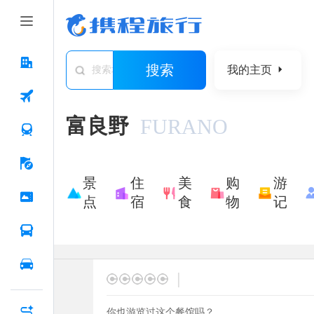
搜索
我的主页
搜索城市/景点/游记/问答/住宿
富良野
FURANO
景
住
美
购
游
点
宿
食
物
记
|
你也游览过这个餐馆吗？