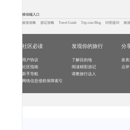
大叻旅游攻略
桂林旅游攻略
万荣旅游攻略
明斯克旅游攻
新兴旅游攻略
泰宁旅游攻略
广州旅游攻略
巴斯旅游攻略
中山詹园旅游攻略
塞哥维亚旅游攻略
清迈旅游攻略
巴布达旅游攻
移动端入口:
织金旅游攻略
碧罗雪山旅游攻略
西江千户苗寨旅游攻略
嵊泗旅游攻略
南非旅游攻略
棕榈泉旅游攻略
仙游旅游攻略
青州旅游攻略
Trip.com Blog
Travel Guide
乌兰旅游攻略
旅游资讯
台东旅游攻略
应县旅游攻略
游记攻略
携程美食林
高州旅游攻略
问
移动端入口
江西旅游攻略
开普敦旅游攻略
维克旅游攻略
满月岛旅游攻
山海关旅游攻略
阿拉善盟旅游攻略
塔河旅游攻略
远安旅游攻略
顺化旅游攻略
科林旅游攻略
中宁旅游攻略
柳州旅游攻略
尼亚美旅游攻略
旅游攻略
游记攻略
平塘旅游攻略
Travel Guide
三门峡旅游攻略
Trip.com Blog
问答提问
冕宁旅游攻略
旅
拉托维亚旅游攻略
章丘旅游攻略
西藏旅游攻略
清涧旅游攻略
东岛旅游攻略
普罗旺斯旅游攻略
奥达旅游攻略
海参崴旅游攻
san francisco旅游攻略
赤塔旅游攻略
阿尔山旅游攻略
莽山旅游攻略
新疆旅游攻略
盈江旅游攻略
肇庆旅游攻略
尼甘布旅游攻
永康旅游攻略
卡拉奇旅游攻略
洛克旅游攻略
象山旅游攻略
列城旅游攻略
北爱尔兰旅游攻略
欧洲旅游攻略
魁北克市
井冈山旅游攻略
黑水县旅游攻略
叙利亚旅游攻略
棕榈岛旅游攻
临安旅游攻略
长兴岛旅游攻略
百色旅游攻略
休斯顿旅游攻
悉尼旅游攻略
都匀旅游攻略
基诺旅游攻略
同里旅游攻略
社区必读
发现你的旅行
分
奥尔良旅游攻略
阿尔旅游攻略
淳安旅游攻略
沙姆沙伊
关林旅游攻略
巴西利亚旅游攻略
天宁岛旅游攻略
绵山旅游攻略
图瓦旅游攻略
火山口湖旅游攻略
崇州旅游攻略
武隆旅游攻略
斯特兰德旅游攻略
布达佩斯旅游攻略
益阳旅游攻略
龙川旅游攻略
bangkok旅游攻略
木斯塘旅游攻略
武威旅游攻略
卢龙旅游攻略
伯尔尼旅游攻略
用户协议
乐清旅游攻略
了解目的地
海德公园旅游攻略
滦平旅游攻略
发表
蓝毗尼旅游攻略
镇江旅游攻略
德阳旅游攻略
永定旅游攻略
南岛旅游攻略
黄石国家公园旅游攻略
建宁旅游攻略
纳雍旅游攻略
社区指南
阅读精彩游记
点评
普吉岛旅游攻略
陆良旅游攻略
新丰旅游攻略
布里亚特共
西西里旅游攻略
绥中旅游攻略
滨海旅游攻略
东帝汶旅游攻
马鞍山旅游攻略
大理市旅游攻略
阿里山旅游攻略
哈尔施塔
新手导航
请教旅行达人
伊利诺伊州旅游攻略
乐东旅游攻略
金华旅游攻略
金斯顿旅游攻
安娜堡旅游攻略
山东旅游攻略
荔浦旅游攻略
华雷斯旅游攻
广元旅游攻略
大方旅游攻略
伯明翰旅游攻略
宝兴旅游攻略
网络信息侵权保障索引
察隅旅游攻略
丹佛旅游攻略
长春旅游攻略
哈里斯堡
新疆旅游攻略
自贡旅游攻略
甪直旅游攻略
芬奇旅游攻略
武胜旅游攻略
利兹旅游攻略
圣地亚哥旅游攻略
阳澄湖旅游攻
束河旅游攻略
爱沙尼亚旅游攻略
塞尔维亚旅游攻略
普拉托旅游攻
金门旅游攻略
阳江旅游攻略
南充旅游攻略
洞爷湖旅游攻
满洲里旅游攻略
朔州旅游攻略
原平旅游攻略
加纳旅游攻略
尼维斯旅游攻略
达兰萨拉旅游攻略
凤县旅游攻略
汶川旅游攻略
波士顿旅游攻略
长滩旅游攻略
马达加斯加旅游攻略
阿尔泰旅游攻
密云旅游攻略
克里特岛旅游攻略
印第安纳旅游攻略
洞头旅游攻略
挪威旅游攻略
平定旅游攻略
尖峰岭旅游攻略
色达县旅游攻
芜湖旅游攻略
吉安旅游攻略
赤峰旅游攻略
汤山旅游攻略
邛崃旅游攻略
罗甸旅游攻略
拉脱维亚旅游攻略
凤凰旅游攻略
都柏林旅游攻略
拉瓦尔品第旅游攻略
吕宋岛旅游攻略
沐川旅游攻略
雷州旅游攻略
怒江旅游攻略
顺德旅游攻略
安提瓜和巴
互助旅游攻略
杜塞尔多夫旅游攻略
槟城旅游攻略
宜州旅游攻略
富森旅游攻略
坎贝尔旅游攻略
承德旅游攻略
伊图里河
黄龙溪古镇旅游攻略
塔什干旅游攻略
东帝汶旅游攻略
枫丹白露
马萨基旅游攻略
潜江旅游攻略
巩义旅游攻略
毛里求斯
佛坪旅游攻略
丰宁坝上旅游攻略
萍乡旅游攻略
亚马孙河
思茅旅游攻略
阳澄湖旅游攻略
喀什旅游攻略
库克群岛