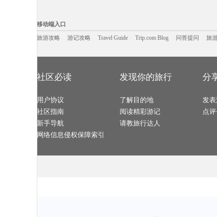
漳州旅游攻略
贝尔法斯特旅游攻略
马尼拉旅游攻略
西江苗寨
san francisco旅游攻略
安吉旅游攻略
聂拉木旅游攻略
马累旅游攻略
牡丹江旅游攻略
自贡旅游攻略
江苏旅游攻略
拜县旅游攻略
移动端入口:
波拉波拉岛旅游攻略
热那亚旅游攻略
密山旅游攻略
莽山旅游攻略
九寨沟旅游攻略
艾尔斯旅游攻略
介休旅游攻略
芒市旅游攻略
Trip.com Blog
Travel Guide
少林寺旅游攻略
旅游资讯
奎屯旅游攻略
霍斯旅游攻略
游记攻略
携程美食林
嘉峪关旅游攻
问
移动端入口
陆良旅游攻略
义乌旅游攻略
汉密尔顿岛旅游攻略
梧州旅游攻略
利沃夫旅游攻略
锡林郭勒盟旅游攻略
东湖旅游攻略
捷克旅游攻略
北马里亚纳群岛旅游攻略
宁武旅游攻略
平谷旅游攻略
新昌旅游攻略
旅游攻略
游记攻略
亚历山大旅游攻略
Travel Guide
玫瑰海岸旅游攻略
道孚旅游攻略
Trip.com Blog
问答提问
旅
圣米歇尔
波士顿旅游攻略
库克群岛旅游攻略
东岛旅游攻略
沈阳旅游攻略
罗马旅游攻略
怀特岛旅游攻略
南疆旅游攻略
黟县旅游攻略
sydney旅游攻略
广西旅游攻略
金泽旅游攻略
高野山旅游攻
盈江旅游攻略
黔南旅游攻略
黎平旅游攻略
鹿儿岛县
枣庄旅游攻略
萨米旅游攻略
四明山旅游攻略
伊图里河
定西旅游攻略
三清山旅游攻略
都江堰旅游攻略
汤山旅游攻略
维多利亚瀑布旅游攻略
哈瓦那旅游攻略
利马索尔旅游攻略
墨竹工卡
摩纳哥城旅游攻略
永顺旅游攻略
淮安旅游攻略
阳西旅游攻略
石垣岛旅游攻略
马达加斯加旅游攻略
保山旅游攻略
温岭旅游攻略
社区必读
发现你的旅行
分
比萨旅游攻略
南屏旅游攻略
阿维尼翁旅游攻略
月桂岛旅游攻
科罗拉多大峡谷旅游攻略
马德里旅游攻略
河南旅游攻略
莆田旅游攻略
哈里斯堡旅游攻略
爱琴海旅游攻略
太行山旅游攻略
魏玛旅游攻略
迈阿密旅游攻略
原平旅游攻略
阿尔高旅游攻略
汤加旅游攻略
兴宁旅游攻略
卢布尔雅那旅游攻略
莫干山旅游攻略
宿州旅游攻略
用户协议
澳大利亚旅游攻略
连江旅游攻略
了解目的地
三江旅游攻略
敖德萨旅游攻
发表
哈勃岛旅游攻略
弗雷德里克旅游攻略
贵州旅游攻略
迈阿密旅游攻
北投旅游攻略
伊利诺伊州旅游攻略
昌吉旅游攻略
斯图加特
社区指南
阅读精彩游记
点评
阳山旅游攻略
朝阳旅游攻略
大阪府旅游攻略
歙县旅游攻略
贝洛奥里藏特旅游攻略
天台山旅游攻略
威海旅游攻略
密苏里州
长乐旅游攻略
塞罕坝旅游攻略
玉林旅游攻略
萨哈林旅游攻
新手导航
请教旅行达人
索契旅游攻略
巴马旅游攻略
清涧旅游攻略
安顺旅游攻略
九江旅游攻略
北爱尔兰旅游攻略
阿勒泰旅游攻略
晋中旅游攻略
戈尔德旅游攻略
清新旅游攻略
临猗旅游攻略
共和旅游攻略
网络信息侵权保障索引
乌兰布统草原旅游攻略
梅里达旅游攻略
多哈旅游攻略
西藏旅游攻略
乐山旅游攻略
海东旅游攻略
金沙旅游攻略
珀斯旅游攻略
匹兹堡旅游攻略
江山旅游攻略
九份旅游攻略
札幌旅游攻略
涠洲岛旅游攻略
荔波旅游攻略
商洛旅游攻略
盐湖城旅游攻
普洱旅游攻略
石狮旅游攻略
拉达克旅游攻略
威斯巴登
龙目岛旅游攻略
hollywood旅游攻略
玫瑰海岸旅游攻略
荥经旅游攻略
海拉尔旅游攻略
内罗毕旅游攻略
巴拉旅游攻略
昆明旅游攻略
佳县旅游攻略
惠州旅游攻略
普陀山旅游攻略
锡林郭勒
米苏拉塔旅游攻略
海门旅游攻略
圣马力诺旅游攻略
巴基斯坦
黄姚古镇旅游攻略
山南旅游攻略
陵川旅游攻略
蓝毗尼旅游攻
俄亥俄旅游攻略
抚顺旅游攻略
所罗门群岛旅游攻略
合江旅游攻略
临沂旅游攻略
丹凤旅游攻略
马赛旅游攻略
张家港旅游攻
镇远古镇旅游攻略
长葛旅游攻略
钦州旅游攻略
紫云旅游攻略
宁夏旅游攻略
坎贝尔旅游攻略
内乡旅游攻略
泰和旅游攻略
休斯敦旅游攻略
洪江旅游攻略
巴马科旅游攻略
包头旅游攻略
汉密尔顿旅游攻略
黔南旅游攻略
文昌旅游攻略
尼尔森旅游攻
铜鼓旅游攻略
箱根旅游攻略
弹丸礁旅游攻略
南极旅游攻略
韶山旅游攻略
诏安旅游攻略
科西嘉旅游攻略
民丹岛旅游攻
大连旅游攻略
景洪旅游攻略
杜塞尔多夫旅游攻略
虎门旅游攻略
黑龙江旅游攻略
襄垣旅游攻略
三清山旅游攻略
会泽旅游攻略