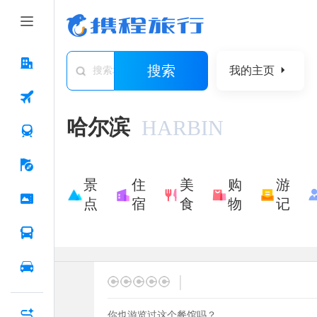
搜索
我的主页
搜索城市/景点/游记/问答/住宿
哈尔滨
HARBIN
景
住
美
购
游
点
宿
食
物
记
|
你也游览过这个餐馆吗？