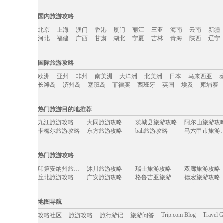
国内旅游攻略
北京
上海
澳门
香港
厦门
丽江
三亚
海南
云南
新疆
河北
福建
广西
甘肃
湖北
宁夏
吉林
青海
陕西
辽宁
国内旅游攻略移动入口：
国际旅游攻略
北京
上海
澳门
香港
厦门
丽江
三亚
海南
云南
新疆
欧洲
亚州
非州
南美洲
大洋洲
北美洲
日本
马来西亚
河北
福建
广西
甘肃
湖北
宁夏
吉林
青海
陕西
辽宁
长滩岛
济州岛
塞班岛
菲律宾
西班牙
英国
埃及
柬埔寨
国际旅游攻略移动入口：
热门旅游目的地推荐
欧洲
亚州
非州
南美洲
大洋洲
北美洲
日本
马来西亚
九江旅游攻略
大同旅游攻略
茨城县旅游攻略
阿尔山旅游攻
长滩岛
济州岛
塞班岛
菲律宾
西班牙
英国
埃及
柬埔寨
卡梅尔旅游攻略
东方旅游攻略
bali旅游攻略
马六甲市
英德旅游攻略
崇明旅游攻略
枫丹白露旅游攻略
七台河旅游攻
榆林旅游攻略
龙脊梯田旅游攻略
镇原旅游攻略
防城港旅游攻
热门旅游攻略
小樽旅游攻略
香山旅游攻略
安达曼-尼科巴群岛旅游攻略
吉林旅游攻略
奥克兰旅游攻略
本溪旅游攻略
诸暨旅游攻略
桑坦德旅游攻
印第安纳州旅游攻略
沐川旅游攻略
瑞士旅游攻略
双廊旅游攻略
伊比利亚旅游攻略
锦屏旅游攻略
萨格勒布旅游攻略
巩义旅游攻略
丘北旅游攻略
广安旅游攻略
格鲁吉亚旅游攻略
德宏旅游攻略
太阳谷旅游攻略
甲米旅游攻略
安娜堡旅游攻略
米苏拉塔
芬兰旅游攻略
佳县旅游攻略
崇明旅游攻略
芽庄旅游攻略
榆次旅游攻略
资阳旅游攻略
米拉贝拉旅游攻略
卡普里旅游攻
平定旅游攻略
偏关旅游攻略
长沙旅游攻略
马尔他旅游攻
印度尼西亚旅游攻略
淮安旅游攻略
琼海旅游攻略
卡莫纳旅游攻
地图导航
tapas旅游攻略
甘孜旅游攻略
安道尔共和国旅游攻略
苏格兰旅游攻
博罗旅游攻略
哈根旅游攻略
青州旅游攻略
荆州旅游攻略
文莱旅游攻略
里昂旅游攻略
泾县旅游攻略
渭南旅游攻略
Trip.com Blog
Travel 
攻略社区
旅游攻略
旅行游记
旅游问答
松江旅游攻略
桑给巴尔岛旅游攻略
黄冈旅游攻略
施瓦茨旅游攻
昆山旅游攻略
巢湖旅游攻略
临江旅游攻略
利马旅游攻略