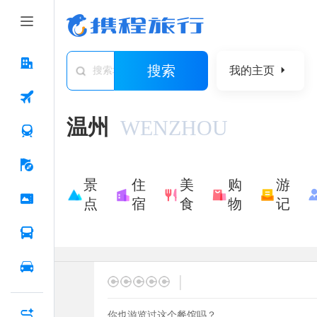
搜索
我的主页
搜索城市/景点/游记/问答/住宿
温州
WENZHOU
景
住
美
购
游
点
宿
食
物
记
|
你也游览过这个餐馆吗？