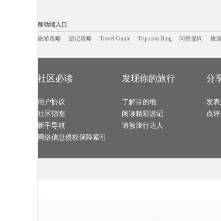
大西洋城旅游攻略
可可托海旅游攻略
诸暨旅游攻略
锡安国家公
怡保旅游攻略
江阴旅游攻略
苏梅旅游攻略
斯塔德旅游攻
尼斯湖旅游攻略
温州旅游攻略
detroit旅游攻略
沙巴旅游攻略
移动端入口:
营口旅游攻略
龙海旅游攻略
冕宁旅游攻略
鞑靼斯坦共
卡尼岛旅游攻略
清徐旅游攻略
泰顺旅游攻略
格尔木旅游攻
Trip.com Blog
Travel Guide
潮州旅游攻略
旅游资讯
焦作旅游攻略
游记攻略
布达佩斯旅游攻略
携程美食林
云县旅游攻略
问
移动端入口
阿巴嘎旗旅游攻略
宿迁旅游攻略
东乡旅游攻略
马尔他旅游攻
酒泉旅游攻略
马丘比丘旅游攻略
特拉布宗旅游攻略
百慕大旅游攻
滨州旅游攻略
抚州旅游攻略
丰宁旅游攻略
中岳庙旅游攻
如皋旅游攻略
旅游攻略
游记攻略
卡布拉旅游攻略
Travel Guide
东台旅游攻略
Trip.com Blog
问答提问
德化旅游攻略
旅
anchorage旅游攻略
荆门旅游攻略
金坛旅游攻略
大溪地旅游攻
加利福尼亚州旅游攻略
米脂旅游攻略
辽宁旅游攻略
忻州旅游攻略
新兴旅游攻略
塞内加尔旅游攻略
科林斯旅游攻略
蔚县旅游攻略
格罗兹尼旅游攻略
文昌旅游攻略
卡帕莱旅游攻略
大阪旅游攻略
临沧旅游攻略
庐江旅游攻略
福州旅游攻略
永胜旅游攻略
怀柔旅游攻略
葡萄牙旅游攻略
余杭旅游攻略
徐闻旅游攻略
石柱旅游攻略
林州旅游攻略
下川岛旅游攻略
肯塔基州
武夷山旅游攻略
松阳旅游攻略
鼓浪屿旅游攻略
因特拉肯
哈特福德旅游攻略
喀什旅游攻略
少林寺旅游攻略
万荣旅游攻略
社区必读
发现你的旅行
分
乌鲁木齐旅游攻略
盘山旅游攻略
迪庆旅游攻略
马德里旅游攻
拉奈岛旅游攻略
圣何塞旅游攻略
曲阜旅游攻略
北爱尔兰
永胜旅游攻略
波兰旅游攻略
金坛旅游攻略
康奈尔旅游攻
达兰萨拉旅游攻略
崇州旅游攻略
上林旅游攻略
涿州旅游攻略
牡丹江旅游攻略
马斯喀特旅游攻略
黑龙江旅游攻略
喜洲旅游攻略
浦江旅游攻略
用户协议
额济纳旗旅游攻略
了解目的地
荣成旅游攻略
涠洲岛旅游攻
发表
长滩岛旅游攻略
london旅游攻略
海丰旅游攻略
格拉茨旅游攻
陵水旅游攻略
连云港旅游攻略
泸定旅游攻略
天堂岛旅游攻
社区指南
阅读精彩游记
点评
云台山旅游攻略
清新旅游攻略
婆罗浮屠旅游攻略
景宁旅游攻略
惠东旅游攻略
棕榈泉旅游攻略
新乡旅游攻略
白俄罗斯
象山旅游攻略
延安旅游攻略
巍山旅游攻略
弗雷德里
新手导航
请教旅行达人
广元旅游攻略
蓝泉旅游攻略
哈里斯堡旅游攻略
福泉旅游攻略
太仓旅游攻略
尼斯湖旅游攻略
爱德华王子岛旅游攻略
laksa旅游攻略
兰溪旅游攻略
太仓旅游攻略
圣淘沙旅游攻略
大堡礁旅游攻
网络信息侵权保障索引
廓尔喀旅游攻略
普吉旅游攻略
嵊泗旅游攻略
瑞丽旅游攻略
特雷维索旅游攻略
灵山旅游攻略
慕尼黑旅游攻略
科伦坡旅游攻
乌法旅游攻略
陈巴尔虎旗旅游攻略
茨城县旅游攻略
洱源旅游攻略
铁力旅游攻略
圣安德鲁斯旅游攻略
邦咯岛旅游攻略
海盐旅游攻略
江原道旅游攻略
庐江旅游攻略
铜陵旅游攻略
希腊旅游攻略
石城旅游攻略
布宜诺斯艾利斯旅游攻略
牡丹江旅游攻略
鲅鱼圈旅游攻
洪湖旅游攻略
尼尔森旅游攻略
高州旅游攻略
怒江旅游攻略
门多萨旅游攻略
龙井旅游攻略
巴中旅游攻略
土库曼斯
利马旅游攻略
休斯敦旅游攻略
当雄旅游攻略
阳山旅游攻略
徐闻旅游攻略
驻马店旅游攻略
西宁旅游攻略
从江旅游攻略
广州旅游攻略
喜德旅游攻略
宝石岛旅游攻略
普罗旺斯
邛崃旅游攻略
新奥尔良旅游攻略
大嵛山岛旅游攻略
嘉善旅游攻略
特马旅游攻略
龙岩旅游攻略
阳朔旅游攻略
红海滩旅游攻
柬埔寨旅游攻略
清新旅游攻略
神户旅游攻略
佳木斯旅游攻
佩尼亚旅游攻略
朝阳旅游攻略
芒市旅游攻略
大丰旅游攻略
泰和旅游攻略
彰化旅游攻略
克里米亚半岛旅游攻略
特马旅游攻略
五指山旅游攻略
巴马科旅游攻略
塞维利亚旅游攻略
泰和旅游攻略
龙虎山旅游攻略
宁夏旅游攻略
江山旅游攻略
昆山旅游攻略
缅甸旅游攻略
毛里塔尼亚旅游攻略
新宾旅游攻略
东帝汶旅游攻
塞尔维亚旅游攻略
日本旅游攻略
阿尔克马尔旅游攻略
缅甸旅游攻略