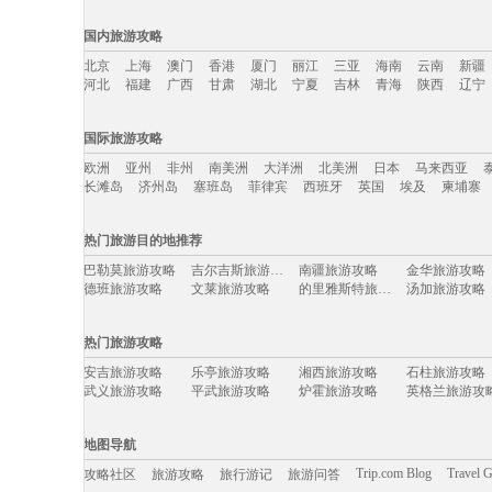
国内旅游攻略
北京
上海
澳门
香港
厦门
丽江
三亚
海南
云南
新疆
河北
福建
广西
甘肃
湖北
宁夏
吉林
青海
陕西
辽宁
国内旅游攻略移动入口：
国际旅游攻略
北京
上海
澳门
香港
厦门
丽江
三亚
海南
云南
新疆
欧洲
亚州
非州
南美洲
大洋洲
北美洲
日本
马来西亚
河北
福建
广西
甘肃
湖北
宁夏
吉林
青海
陕西
辽宁
长滩岛
济州岛
塞班岛
菲律宾
西班牙
英国
埃及
柬埔寨
国际旅游攻略移动入口：
热门旅游目的地推荐
欧洲
亚州
非州
南美洲
大洋洲
北美洲
日本
马来西亚
巴勒莫旅游攻略
吉尔吉斯旅游攻略
南疆旅游攻略
金华旅游攻略
长滩岛
济州岛
塞班岛
菲律宾
西班牙
英国
埃及
柬埔寨
德班旅游攻略
文莱旅游攻略
的里雅斯特旅游攻略
汤加旅游攻略
永顺旅游攻略
朱家角旅游攻略
华阴旅游攻略
桂平旅游攻略
连江旅游攻略
莱斯特旅游攻略
阿拉善右旗旅游攻略
尼亚加拉瀑
热门旅游攻略
鞑靼斯坦共和国旅游攻略
朱家尖旅游攻略
堪培拉旅游攻略
巴西旅游攻略
杜塞尔多夫旅游攻略
圣路易斯旅游攻略
卡帕莱旅游攻略
吉隆坡旅游攻
安吉旅游攻略
乐亭旅游攻略
湘西旅游攻略
石柱旅游攻略
蒲县旅游攻略
大峡谷国家公园旅游攻略
曼德勒旅游攻略
若尔盖旅游攻
武义旅游攻略
平武旅游攻略
炉霍旅游攻略
英格兰旅游攻
湖北旅游攻略
蒙古旅游攻略
太子港旅游攻略
昆卡旅游攻略
新泽西州旅游攻略
巴里旅游攻略
九州旅游攻略
拜县旅游攻略
马山旅游攻略
库车旅游攻略
南阳市旅游攻略
Pinnawela旅游攻略
戛纳旅游攻略
恩施旅游攻略
南雄旅游攻略
波西塔诺
慈城旅游攻略
象山旅游攻略
怀柔旅游攻略
辉南旅游攻略
地图导航
上饶旅游攻略
吉马良斯旅游攻略
菲律宾旅游攻略
中山旅游攻略
蓬莱旅游攻略
光雾山旅游攻略
杭州旅游攻略
武夷山旅游攻
陶斯旅游攻略
伯恩茅斯旅游攻略
梅里雪山旅游攻略
山南旅游攻略
Trip.com Blog
Travel 
攻略社区
旅游攻略
旅行游记
旅游问答
奥达旅游攻略
隆安旅游攻略
纽伦堡旅游攻略
拉瓦尔品
怀集旅游攻略
玉树旅游攻略
海东旅游攻略
重庆旅游攻略