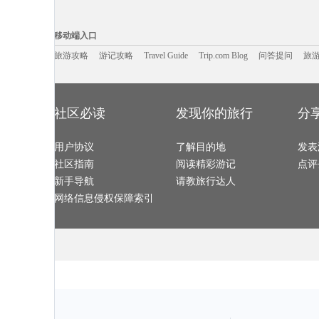
池州旅游攻略
海德公园旅游攻略
布卡旅游攻略
巴勒莫旅游攻
多哈旅游攻略
安道尔共和国旅游攻略
杜塞尔多夫旅游攻略
丽江旅游攻略
菲尔德旅游攻略
分宜旅游攻略
吉林市旅游攻略
临汾旅游攻略
移动端入口:
兴宁旅游攻略
那曲地区旅游攻略
金瓜石旅游攻略
崀山旅游攻略
黄冈旅游攻略
密苏里州旅游攻略
濮阳旅游攻略
南澳旅游攻略
Trip.com Blog
Travel Guide
漯河旅游攻略
旅游资讯
雁荡山旅游攻略
游记攻略
额尔古纳旅游攻略
携程美食林
科隆旅游攻略
问
移动端入口
石狮旅游攻略
乌法旅游攻略
吉首旅游攻略
石灰岩海
平遥旅游攻略
康提旅游攻略
山南旅游攻略
临安旅游攻略
阿德莱德旅游攻略
绩溪旅游攻略
阿拉贡旅游攻略
san francisco旅游攻略
永善旅游攻略
旅游攻略
游记攻略
Travel Guide
神奈川县旅游攻略
岱山旅游攻略
Trip.com Blog
问答提问
冕宁旅游攻略
旅
临沧旅游攻略
塔曼尼加拉旅游攻略
长沙旅游攻略
布隆迪旅游攻
阿尔山旅游攻略
中宁旅游攻略
阿姆斯特丹旅游攻略
巴斯旅游攻略
永安旅游攻略
巴西利亚旅游攻略
玫瑰海岸旅游攻略
澳大利亚
突尼斯旅游攻略
东帝汶旅游攻略
慈溪旅游攻略
图瓦旅游攻略
淄博旅游攻略
罗平旅游攻略
华欣旅游攻略
张家港旅游攻
花都旅游攻略
新北市旅游攻略
墨竹工卡旅游攻略
小金旅游攻略
比利时旅游攻略
花莲旅游攻略
山东旅游攻略
五台山旅游攻
金沙滩旅游攻略
苏梅旅游攻略
海牙旅游攻略
三宝垄旅游攻
马拉加旅游攻略
弥勒旅游攻略
塞尔维亚旅游攻略
西柏坡旅游攻
社区必读
发现你的旅行
分
加纳旅游攻略
摩纳哥旅游攻略
江陵旅游攻略
嵖岈山旅游攻
邵阳旅游攻略
阿里山旅游攻略
巴中旅游攻略
伊达旅游攻略
荔波旅游攻略
大嵛山岛旅游攻略
波德申旅游攻略
东戴河旅游攻
圣弗朗西斯科旅游攻略
惠灵顿旅游攻略
月桂岛旅游攻略
沧州旅游攻略
芽庄旅游攻略
太地町旅游攻略
马耳他岛旅游攻略
芝加哥旅游攻
那曲旅游攻略
用户协议
格罗兹尼旅游攻略
了解目的地
富宁旅游攻略
三门峡旅游攻
发表
镇远古镇旅游攻略
沈阳旅游攻略
荔浦旅游攻略
湖州旅游攻略
阿曼旅游攻略
玛沁旅游攻略
曼彻斯特旅游攻略
黔东南旅游攻
社区指南
阅读精彩游记
点评
科克旅游攻略
阿拉善右旗旅游攻略
伊斯特本旅游攻略
贵德旅游攻略
虎门旅游攻略
咸宁旅游攻略
天门旅游攻略
tapas旅游攻略
土库曼斯坦旅游攻略
赣州旅游攻略
阿曼旅游攻略
束河旅游攻略
新手导航
请教旅行达人
牛背山旅游攻略
陕西旅游攻略
乐昌旅游攻略
奥达旅游攻略
卢森堡旅游攻略
宜兰旅游攻略
阿布贾旅游攻略
克尔曼省
北领地旅游攻略
神池旅游攻略
泾县旅游攻略
余姚旅游攻略
网络信息侵权保障索引
弋阳旅游攻略
莱昂旅游攻略
凯恩斯旅游攻略
新昌旅游攻略
湖州旅游攻略
澄江旅游攻略
尼甘布旅游攻略
马萨基旅游攻
缙云旅游攻略
紫云旅游攻略
克拉玛依旅游攻略
新丰旅游攻略
林芝旅游攻略
贝希特斯加登旅游攻略
塞舌尔旅游攻略
伊宁旅游攻略
皮亚琴察旅游攻略
江山旅游攻略
静冈县旅游攻略
遂宁旅游攻略
百色旅游攻略
基辅旅游攻略
西归浦市旅游攻略
桃源旅游攻略
茨城县旅游攻略
临汾旅游攻略
察隅旅游攻略
达州旅游攻略
狮泉河旅游攻略
柳州旅游攻略
巴基斯坦旅游攻略
巫山旅游攻略
兴化旅游攻略
大理市旅游攻略
青城山旅游攻略
米克诺斯
台湾旅游攻略
贝加尔湖旅游攻略
赤水旅游攻略
卢森堡旅游攻
鲅鱼圈旅游攻略
雅加达旅游攻略
安庆旅游攻略
德清旅游攻略
保利斯塔旅游攻略
博尔塔拉旅游攻略
周庄旅游攻略
托莱多旅游攻
云台山旅游攻略
尼斯湖旅游攻略
盈江旅游攻略
苏尼特右
汉堡旅游攻略
兰州旅游攻略
大邱旅游攻略
上海旅游攻略
芬兰旅游攻略
包头旅游攻略
华山旅游攻略
德班旅游攻略
列支敦士登旅游攻略
仙女山旅游攻略
菲律宾旅游攻略
塞内加尔
会同旅游攻略
的里雅斯特旅游攻略
马六甲市旅游攻略
桂平旅游攻略
色达县旅游攻略
乌兰乌德旅游攻略
常德旅游攻略
从江旅游攻略
巴拿马城旅游攻略
塞拉旅游攻略
黄龙溪古镇旅游攻略
大足旅游攻略
海林旅游攻略
内江旅游攻略
布鲁姆旅游攻略
汤山旅游攻略