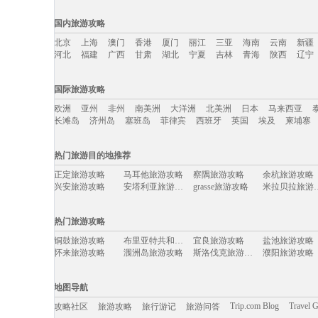
国内旅游攻略
北京
上海
澳门
香港
厦门
丽江
三亚
海南
云南
新疆
河北
福建
广西
甘肃
湖北
宁夏
吉林
青海
陕西
辽宁
国内旅游攻略移动入口：
国际旅游攻略
北京
上海
澳门
香港
厦门
丽江
三亚
海南
云南
新疆
欧洲
亚州
非州
南美洲
大洋洲
北美洲
日本
马来西亚
河北
福建
广西
甘肃
湖北
宁夏
吉林
青海
陕西
辽宁
长滩岛
济州岛
塞班岛
菲律宾
西班牙
英国
埃及
柬埔寨
国际旅游攻略移动入口：
热门旅游目的地推荐
欧洲
亚州
非州
南美洲
大洋洲
北美洲
日本
马来西亚
正定旅游攻略
马耳他旅游攻略
察隅旅游攻略
余杭旅游攻略
长滩岛
济州岛
塞班岛
菲律宾
西班牙
英国
埃及
柬埔寨
兴安旅游攻略
安塔利亚旅游攻略
grasse旅游攻略
米拉贝拉
长治旅游攻略
卢布林旅游攻略
黄姚古镇旅游攻略
巴拿马旅游攻
东京旅游攻略
朱家尖旅游攻略
武汉旅游攻略
新疆旅游攻略
热门旅游攻略
墨竹工卡旅游攻略
平定旅游攻略
乐清旅游攻略
宾川旅游攻略
大阪府旅游攻略
喜德旅游攻略
靖边旅游攻略
黄南旅游攻略
铜鼓旅游攻略
布里亚特共和国旅游攻略
宜良旅游攻略
盐池旅游攻略
普陀山旅游攻略
上虞旅游攻略
费拉拉旅游攻略
西澳旅游攻略
怀来旅游攻略
涠洲岛旅游攻略
斯洛伐克旅游攻略
濮阳旅游攻略
坎昆旅游攻略
列城旅游攻略
重庆旅游攻略
萨尔茨堡
西西里岛旅游攻略
黑风洞旅游攻略
琼海旅游攻略
希腊旅游攻略
塞维利亚旅游攻略
门头沟旅游攻略
爱琴海诸岛旅游攻略
东阳旅游攻略
墨江旅游攻略
沙城旅游攻略
周庄古镇旅游攻略
乌兰布统草
户县旅游攻略
遵义旅游攻略
捷克旅游攻略
新奥尔良
地图导航
尼奥旅游攻略
镇江旅游攻略
萨拉戈萨旅游攻略
米易旅游攻略
昭通旅游攻略
科隆旅游攻略
昌吉旅游攻略
阜阳旅游攻略
博卡拉旅游攻略
甪直旅游攻略
佳木斯旅游攻略
西和旅游攻略
Trip.com Blog
Travel 
攻略社区
旅游攻略
旅行游记
旅游问答
高要旅游攻略
玉环旅游攻略
路易斯维尔旅游攻略
华山旅游攻略
圣多美和普林西比旅游攻略
红原旅游攻略
丹佛旅游攻略
以色列旅游攻