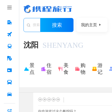
搜索
我的主页
搜索城市/景点/游记/问答/住宿
沈阳
SHENYANG
景
住
美
购
游
点
宿
食
物
记
|
你也游览过这个餐馆吗？