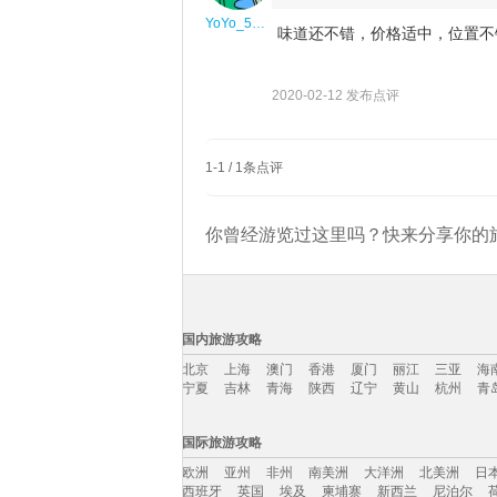
YoYo_5F1W0E6T
味道还不错，价格适中，位置不
2020-02-12 发布点评
1
-
1
/
1
条点评
你曾经游览过这里吗？快来分享你的旅
国内旅游攻略
北京
上海
澳门
香港
厦门
丽江
三亚
海
宁夏
吉林
青海
陕西
辽宁
黄山
杭州
青
国内旅游攻略移动入口：
国际旅游攻略
北京
上海
澳门
香港
厦门
丽江
三亚
海
欧洲
亚州
非州
南美洲
大洋洲
北美洲
日
宁夏
吉林
青海
陕西
辽宁
黄山
杭州
青
西班牙
英国
埃及
柬埔寨
新西兰
尼泊尔