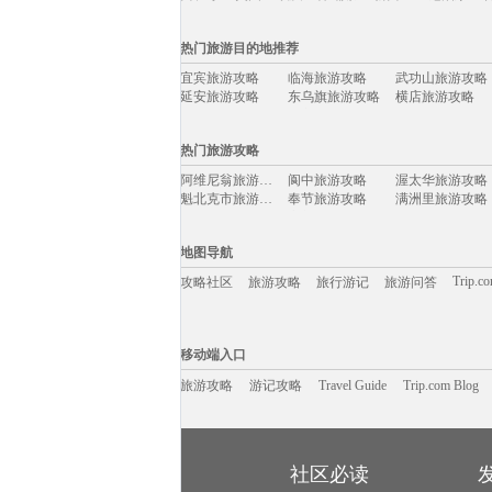
国际旅游攻略移动入口：
热门旅游目的地推荐
欧洲
亚州
非州
南美洲
大洋洲
北美洲
日
宜宾旅游攻略
临海旅游攻略
武功山旅游攻略
西班牙
英国
埃及
柬埔寨
新西兰
尼泊尔
延安旅游攻略
东乌旗旅游攻略
横店旅游攻略
七仙岭旅游攻略
三宝垄旅游攻略
井冈山旅游攻略
光泽旅游攻略
甘肃旅游攻略
巴塞罗那旅游攻略
热门旅游攻略
气仙沼市旅游攻略
兰纳旅游攻略
泰州旅游攻略
新奥尔良旅游攻略
富士山旅游攻略
纳帕旅游攻略
阿维尼翁旅游攻略
阆中旅游攻略
渥太华旅游攻略
下地岛旅游攻略
康提旅游攻略
伊瓜苏瀑布旅游攻略
魁北克市旅游攻略
奉节旅游攻略
满洲里旅游攻略
蔚县旅游攻略
奥斯汀旅游攻略
镇江旅游攻略
稻城旅游攻略
永新旅游攻略
大理旅游攻略
如皋旅游攻略
巴西利亚旅游攻略
雁荡山旅游攻略
湟中旅游攻略
克孜勒旅游攻略
北岛旅游攻略
呼和浩特旅游攻略
卢布尔雅那旅游攻略
莱芜旅游攻略
地图导航
卡梅尔旅游攻略
阳澄湖旅游攻略
塘栖旅游攻略
湟中旅游攻略
美因茨旅游攻略
江南旅游攻略
荷兰旅游攻略
波多黎各旅游攻略
西岭雪山旅游攻略
Trip.c
攻略社区
旅游攻略
旅行游记
旅游问答
自贡旅游攻略
新山旅游攻略
巴黎旅游攻略
新绛旅游攻略
大足旅游攻略
广元旅游攻略
库布齐沙漠旅游攻略
布里亚特共和国旅游攻略
黔西南旅游攻略
佩特拉旅游攻略
登封旅游攻略
科伦坡旅游攻略
邛崃旅游攻略
科特迪瓦旅游攻略
丰宁坝上旅游攻略
移动端入口:
龙门石窟旅游攻略
阿尔旅游攻略
普吉旅游攻略
宿雾旅游攻略
临江旅游攻略
台北旅游攻略
Trip.com Blog
Travel Guide
科西嘉旅游攻略
旅游资讯
西塘古镇旅游攻略
北屯旅游攻略
游记攻略
移动端入口
馆陶旅游攻略
尼泊尔旅游攻略
和林格尔旅游攻略
东极岛旅游攻略
江阴旅游攻略
哈萨克斯坦旅游攻略
博乐旅游攻略
新西兰旅游攻略
宿迁旅游攻略
安娜堡旅游攻略
旅游攻略
游记攻略
苏格兰旅游攻略
Travel Guide
阿联酋旅游攻略
Trip.com Blog
佛冈旅游攻略
江口旅游攻略
南疆旅游攻略
薄荷岛旅游攻略
印度旅游攻略
曼彻斯特旅游攻略
圣卢西亚旅游攻略
亚拉巴马州旅游攻略
福州旅游攻略
路易斯维尔旅游攻略
常熟旅游攻略
加纳旅游攻略
格兰德旅游攻略
西哈努克旅游攻略
隆安旅游攻略
开普敦旅游攻略
泰晤士旅游攻略
叶城旅游攻略
梅斯旅游攻略
泸定旅游攻略
资源旅游攻略
玉树旅游攻略
慈城旅游攻略
魏玛旅游攻略
申根旅游攻略
武汉旅游攻略
海东旅游攻略
社区必读
怡保旅游攻略
bangkok旅游攻略
四国旅游攻略
泸州旅游攻略
拉托维亚旅游攻略
依兰旅游攻略