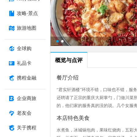
攻略·景点
旅游地图
全球购
概览与点评
礼品卡
餐厅介绍
携程金融
“君实轩酒楼”环境不错，口味也不错，服
还聘请了正宗的重庆大厨掌勺，门做川菜
企业商旅
的，他们家的服务真的没的说。几个女服
老友会
本店特色美食
关于携程
水煮鱼，冰城锅包肉，果味红烧肉，五彩