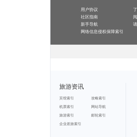
汝城旅游攻略
米拉贝拉旅游攻略
介休旅游攻略
顺昌旅游攻略
卢森堡旅游攻略
海拉尔旅游攻略
卡萨旅游攻略
圣多美和普林西比旅游攻略
肯尼亚旅游攻略
分宜旅游攻略
京畿道旅游攻略
用户协议
房山旅游攻略
石棉旅游攻略
河源旅游攻略
瓦伦西亚旅游攻略
勒阿弗尔旅游攻略
牡丹江旅游攻略
锡安国家公园旅游攻略
社区指南
车臣共和国旅游攻略
兰卡威旅游攻略
格鲁吉亚旅游攻略
黔南旅游攻略
武隆旅游攻略
金曼旅游攻略
广东旅游攻略
西西里旅游攻略
沈阳旅游攻略
新手导航
大庆旅游攻略
南充旅游攻略
拿撒勒旅游攻略
法国旅游攻略
香格里拉旅游攻略
那霸旅游攻略
米苏拉旅游攻略
比尔旅游攻略
西乌珠穆沁旗旅游攻略
网络信息侵权保障索引
戈尔德旅游攻略
阿拉善右旗旅游攻略
陵川旅游攻略
金沙滩旅游攻略
太仓旅游攻略
大明山旅游攻略
哥斯达黎加旅游攻略
苏门答腊旅游攻略
锦州旅游攻略
六安旅游攻略
薄荷岛旅游攻略
江苏旅游攻略
大西洋城旅游攻略
马里博尔旅游攻略
海门旅游攻略
崀山旅游攻略
阜新旅游攻略
吉首旅游攻略
鹰潭旅游攻略
维多利亚公园旅游攻略
黔西南旅游攻略
冰岛旅游攻略
大洋洲旅游攻略
亳州旅游攻略
汕尾旅游攻略
许昌旅游攻略
卡萨布兰卡旅游攻略
波尔图旅游攻略
荥经旅游攻略
卢龙旅游攻略
利沃夫旅游攻略
荔浦旅游攻略
三门峡旅游攻略
涠洲岛旅游攻略
卡萨布兰卡旅游攻略
横滨旅游攻略
圣多美旅游攻略
通化旅游攻略
四姑娘山旅游攻略
scotland旅游攻略
石勒苏益格旅游攻略
清涧旅游攻略
加拿大旅游攻略
新西兰旅游攻略
蓟县旅游攻略
陕西旅游攻略
芬奇旅游攻略
grasse旅游攻略
盐山旅游攻略
太仓旅游攻略
民丹岛旅游攻略
涿州旅游攻略
圣迭戈旅游攻略
德清旅游攻略
洞头旅游攻略
石嘴山旅游攻略
基辅旅游攻略
新乡旅游攻略
深圳旅游攻略
卡拉旅游攻略
嘉善旅游攻略
辽源旅游攻略
鹤壁旅游攻略
旅游资讯
和田旅游攻略
南澳旅游攻略
塞维利亚旅游攻略
伦敦旅游攻略
万隆旅游攻略
乐清旅游攻略
荷兰旅游攻略
永康旅游攻略
溪口旅游攻略
歙县旅游攻略
秀山岛旅游攻略
阿尔泰旅游攻略
安卡拉旅游攻略
诸暨旅游攻略
兴安旅游攻略
宾馆索引
攻略索引
新兴旅游攻略
邦咯岛旅游攻略
巴拿马城旅游攻略
南雄旅游攻略
榆次旅游攻略
乌兰浩特旅游攻略
布尔津旅游攻略
丹麦旅游攻略
东山旅游攻略
机票索引
网站导航
荆门旅游攻略
北屯旅游攻略
商丘旅游攻略
赣州旅游攻略
宝鸡旅游攻略
施皮茨旅游攻略
银滩旅游攻略
鞑靼斯坦共和国旅游攻略
阿尔旅游攻略
旅游索引
邮轮索引
黑河旅游攻略
安提瓜和巴布达旅游攻略
太阳城旅游攻略
亚历山大旅游攻略
辉南旅游攻略
陶斯旅游攻略
马达加斯加旅游攻略
嵊泗旅游攻略
萨拉斯旅游攻略
浑源旅游攻略
企业差旅索引
普兰旅游攻略
丹嫩沙多旅游攻略
碧罗雪山旅游攻略
休宁旅游攻略
温哥华旅游攻略
张掖旅游攻略
吴忠旅游攻略
圣路易斯旅游攻略
南非旅游攻略
泰国旅游攻略
拉瓦尔品第旅游攻略
安道尔共和国旅游攻略
阿尔泰旅游攻略
detroit旅游攻略
台儿庄旅游攻略
福建旅游攻略
新港旅游攻略