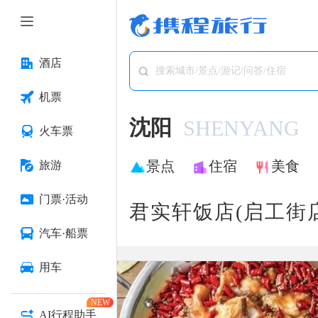
酒店
搜索城市/景点/游记/问答/住宿
机票
沈阳
SHENYANG
火车票
景点
住宿
美食
旅游
门票·活动
君实轩饭店(启工街店
汽车·船票
用车
NEW
AI行程助手