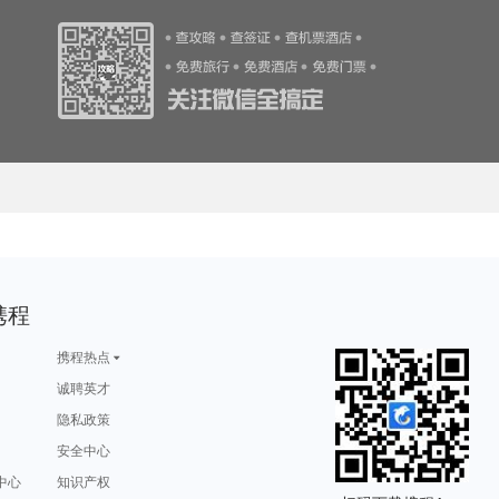
游攻略
阿姆斯特丹旅游攻略
温州旅游攻略
开罗旅游攻略
波特兰旅游攻略
游攻略
道孚旅游攻略
汕头旅游攻略
卡拉奇旅游攻略
圣托里尼旅游攻略
游攻略
迪拜旅游攻略
乐昌旅游攻略
威海旅游攻略
甪直旅游攻略
维多利亚瀑布旅游攻略
巴登巴登旅游攻略
亚马孙河旅游攻略
仙本那旅游攻略
巴拉望旅游攻略
游攻略
悉尼旅游攻略
爱丁堡旅游攻略
明尼阿波利斯旅游攻略
渭南旅游攻略
游攻略
科尔多瓦旅游攻略
峨边旅游攻略
爱尔兰旅游攻略
五渔村旅游攻略
游攻略
旅顺旅游攻略
卢布旅游攻略
石垣岛旅游攻略
喜德旅游攻略
游攻略
米拉贝拉旅游攻略
华盛顿旅游攻略
贵港旅游攻略
伊达旅游攻略
游攻略
特雷维索旅游攻略
揭阳旅游攻略
青城山旅游攻略
白滨旅游攻略
游攻略
西和旅游攻略
朱家尖旅游攻略
正定旅游攻略
桂林旅游攻略
康涅狄格州旅游攻略
平塘旅游攻略
秘鲁旅游攻略
会理旅游攻略
天台旅游攻略
游攻略
卢克索旅游攻略
山海关旅游攻略
angelina旅游攻略
纽约州旅游攻略
游攻略
衡山旅游攻略
广汉旅游攻略
拉萨旅游攻略
冲绳岛旅游攻略
游攻略
巴哈马旅游攻略
暹罗旅游攻略
当涂旅游攻略
哈萨克斯坦旅游攻略
游攻略
阳西旅游攻略
襄阳旅游攻略
海西旅游攻略
波恩旅游攻略
游攻略
俄克拉何马州旅游攻略
唐山旅游攻略
马耳他旅游攻略
利马旅游攻略
游攻略
斯里巴加湾市旅游攻略
扶风旅游攻略
巴林右旗旅游攻略
留尼汪旅游攻略
游攻略
特拉布宗旅游攻略
天堂海滩旅游攻略
胶州旅游攻略
双廊旅游攻略
布鲁塞尔旅游攻略
塞拉利昂旅游攻略
湛江旅游攻略
长葛旅游攻略
黄南旅游攻略
游攻略
长葛旅游攻略
景宁旅游攻略
泰和旅游攻略
富森旅游攻略
旅游攻略
多维尔旅游攻略
惠灵顿旅游攻略
坦帕旅游攻略
布鲁姆旅游攻略
旅游攻略
卡塔旅游攻略
喜德旅游攻略
塘栖旅游攻略
日喀则旅游攻略
苏尼特右旗旅游攻略
突尼斯市旅游攻略
日本旅游攻略
布加勒斯特旅游攻略
贝希特斯加登旅游攻略
谢菲尔德旅游攻略
临潼旅游攻略
库克群岛旅游攻略
波特兰旅游攻略
库克山旅游攻略
游攻略
昭通旅游攻略
西沙群岛旅游攻略
图瓦卢旅游攻略
浦城旅游攻略
游攻略
噶尔旅游攻略
磐安旅游攻略
大兴安岭旅游攻略
热那亚旅游攻略
陈巴尔虎旗旅游攻略
额尔古纳旅游攻略
马来西亚旅游攻略
神奈川县旅游攻略
会泽旅游攻略
游攻略
塔城市旅游攻略
孟加拉国旅游攻略
铜仁旅游攻略
建德旅游攻略
游攻略
石勒苏益格旅游攻略
顺德旅游攻略
非洲旅游攻略
迪庆旅游攻略
游攻略
卡萨旅游攻略
斯里巴加湾市旅游攻略
耶路撒冷旅游攻略
泰晤士旅游攻略
游攻略
甘南旅游攻略
白城旅游攻略
盘锦旅游攻略
南海旅游攻略
游攻略
武夷山旅游攻略
白沙旅游攻略
瓦努阿图旅游攻略
德国旅游攻略
游攻略
阳春旅游攻略
密尔沃基旅游攻略
湘西旅游攻略
黔东南旅游攻略
携程
旅游攻略
江门旅游攻略
布尔津旅游攻略
婺源旅游攻略
达拉特旗旅游攻略
游攻略
三亚旅游攻略
文县旅游攻略
布隆迪旅游攻略
洛桑旅游攻略
游攻略
吉林市旅游攻略
东帝汶旅游攻略
贝尔格莱德旅游攻略
威海旅游攻略
旅游攻略
会同旅游攻略
松江旅游攻略
印第安纳旅游攻略
福冈县旅游攻略
游攻略
聂拉木旅游攻略
挪威旅游攻略
东戴河旅游攻略
杜伊斯堡旅游攻略
携程热点
周庄古镇旅游攻略
汕头旅游攻略
虎门旅游攻略
澳门旅游攻略
万荣旅游攻略
桑给巴尔岛旅游攻略
菲律宾旅游攻略
绿岛旅游攻略
安阳旅游攻略
吴江旅游攻略
游攻略
孝感旅游攻略
鹿港旅游攻略
宕昌旅游攻略
平定旅游攻略
诚聘英才
游攻略
爱沙尼亚旅游攻略
上川岛旅游攻略
太原旅游攻略
崇州旅游攻略
乌兰巴托旅游攻略
毕节旅游攻略
拉托维亚旅游攻略
凯里旅游攻略
卢龙旅游攻略
旅游攻略
岐山旅游攻略
屏东旅游攻略
万隆旅游攻略
长海旅游攻略
隐私政策
游攻略
博乐旅游攻略
宁化旅游攻略
定州旅游攻略
台中旅游攻略
旅游攻略
泰国旅游攻略
贝希特斯加登旅游攻略
斯图加特旅游攻略
青海旅游攻略
游攻略
钟祥旅游攻略
克里米亚半岛旅游攻略
金坛旅游攻略
果洛旅游攻略
哈特福德旅游攻略
安全中心
博尔塔拉旅游攻略
都匀旅游攻略
乌海旅游攻略
卡罗维发利旅游攻略
游攻略
恒春旅游攻略
库伦旗旅游攻略
敖德萨旅游攻略
怒江旅游攻略
游攻略
中东旅游攻略
大理市旅游攻略
阳澄湖旅游攻略
伯罗奔尼撒旅游攻略
游攻略
陶斯旅游攻略
naples旅游攻略
库尔勒旅游攻略
平顶山旅游攻略
中心
知识产权
游攻略
塞瓦斯托波尔旅游攻略
普林斯顿旅游攻略
洪湖旅游攻略
海南藏族自治州旅游攻略
爱德华王子岛旅游攻略
景德镇旅游攻略
满月岛旅游攻略
班达亚齐旅游攻略
富森旅游攻略