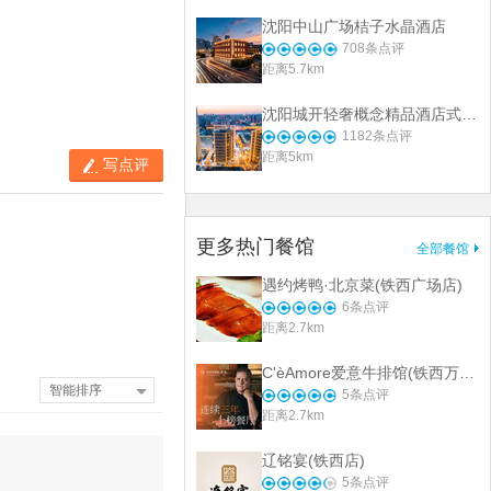
沈阳中山广场桔子水晶酒店
708
条点评
距离5.7km
沈阳城开轻奢概念精品酒店式公寓
1182
条点评
距离5km
写点评
更多热门餐馆
全部餐馆
遇约烤鸭·北京菜(铁西广场店)
6
条点评
距离2.7km
C'èAmore爱意牛排馆(铁西万象汇店)
智能排序
5
条点评
距离2.7km
辽铭宴(铁西店)
5
条点评