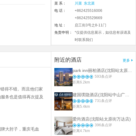
菜 系：
川菜
东北菜
电 话：
+862425516006
+862425529669
地 址：
启工街3号之8-11门
免责申明：
*仅提供信息展示，如信息有误请及
时联系我们
附近的酒店
更多
park inn丽柏酒店(沈阳站太原街医大一院店)
593
条点评
距离6.2km
菜错得不错。而且他们家
建国璞隐酒店(沈阳站中山广场店)
的服务也是值得再次提及
731
条点评
距离5.4km
爱尚酒店(沈阳站太原街万达店)
396
条点评
招牌大肘子，重庆毛血
距离4.7km