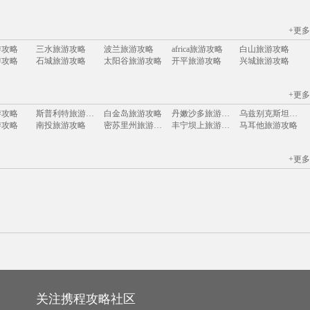
+更多
尔代夫
毛里求斯
普吉岛
巴厘岛
长滩岛
济州岛
塞班岛
菲律宾
游攻略
三水旅游攻略
波兰旅游攻略
africa旅游攻略
白山旅游攻略
游攻略
石城旅游攻略
太阳谷旅游攻略
开平旅游攻略
兴城旅游攻略
游攻略
维多利亚公园旅游攻略
温州旅游攻略
韶山旅游攻略
车臣共和国旅游攻略
游攻略
圣米歇尔山旅游攻略
鼓浪屿旅游攻略
马公旅游攻略
奎屯旅游攻略
+更多
游攻略
南投旅游攻略
乌镇旅游攻略
旅顺旅游攻略
巴布达旅游攻略
福建土楼旅游攻略
宁夏旅游攻略
班达亚齐旅游攻略
金斯顿旅游攻略
松江旅游攻略
游攻略
斯普利特旅游攻略
白金岛旅游攻略
丹嫩沙多旅游攻略
乌兹别克斯坦旅游攻略
弗雷德里克旅游攻略
施瓦茨旅游攻略
虎林旅游攻略
澎湖旅游攻略
布鲁姆旅游攻略
游攻略
南投旅游攻略
密苏里州旅游攻略
丰宁坝上旅游攻略
马耳他旅游攻略
游攻略
哈尔滨旅游攻略
禹州旅游攻略
东阳旅游攻略
滨州旅游攻略
游攻略
乌兰布统草原旅游攻略
florence旅游攻略
临海旅游攻略
西盟旅游攻略
旅游攻略
尖峰岭旅游攻略
突尼斯市旅游攻略
芙花芬岛旅游攻略
从江旅游攻略
列支敦士登旅游攻略
德阳旅游攻略
屏东旅游攻略
爱沙尼亚旅游攻略
呼伦贝尔旅游攻略
游攻略
格拉纳达旅游攻略
黄石国家公园旅游攻略
圣淘沙旅游攻略
博卡拉旅游攻略
+更多
游攻略
澄江旅游攻略
马拉加旅游攻略
宏村旅游攻略
anchorage旅游攻略
游攻略
西宁旅游攻略
宜昌旅游攻略
丽江旅游攻略
临猗旅游攻略
游攻略
乐亭旅游攻略
波兰旅游攻略
格兰德旅游攻略
纳什维尔旅游攻略
游攻略
漳州旅游攻略
维戈旅游攻略
湄洲岛旅游攻略
阿兰达旅游攻略
游攻略
柏林旅游攻略
哈尔施塔特旅游攻略
峨边旅游攻略
冕宁旅游攻略
游攻略
丹霞山旅游攻略
温尼伯旅游攻略
赫章旅游攻略
纳卡旅游攻略
游攻略
中岳庙旅游攻略
岱山旅游攻略
南屏旅游攻略
喀纳斯旅游攻略
游攻略
科克旅游攻略
户县旅游攻略
桃花岛旅游攻略
仙女山旅游攻略
游攻略
庆阳旅游攻略
信阳旅游攻略
婆罗洲旅游攻略
卢戈旅游攻略
游攻略
巴基斯坦旅游攻略
狮泉河旅游攻略
临沧旅游攻略
龙门石窟旅游攻略
旅游攻略
宁海旅游攻略
哈勃岛旅游攻略
巴登巴登旅游攻略
瑙鲁旅游攻略
游攻略
法属波利尼西亚旅游攻略
宝兴旅游攻略
海口旅游攻略
盐湖城旅游攻略
游攻略
三宝垄旅游攻略
江原道旅游攻略
临潼旅游攻略
斯塔德旅游攻略
坦桑尼亚旅游攻略
运城旅游攻略
金坛旅游攻略
永定旅游攻略
成都旅游攻略
旅游攻略
黄山市旅游攻略
阿格拉旅游攻略
建宁旅游攻略
莫斯科旅游攻略
游攻略
阿拉贡旅游攻略
湟源旅游攻略
红河旅游攻略
宿务旅游攻略
洛伊克巴德旅游攻略
苏里南旅游攻略
安顺旅游攻略
巴马旅游攻略
金门旅游攻略
游攻略
科隆旅游攻略
哈尔施塔特旅游攻略
溧阳旅游攻略
奉节旅游攻略
旅游攻略
台山旅游攻略
马赛旅游攻略
湖北旅游攻略
兰屿旅游攻略
游攻略
名古屋旅游攻略
从化旅游攻略
纳米比亚旅游攻略
昆明旅游攻略
游攻略
太鲁阁旅游攻略
维克旅游攻略
伊斯特本旅游攻略
武宣旅游攻略
游攻略
普拉托旅游攻略
乃东旅游攻略
科右中旗旅游攻略
个旧旅游攻略
游攻略
卡莫纳旅游攻略
贝鲁特旅游攻略
不来梅哈芬旅游攻略
尼维斯旅游攻略
游攻略
灵岩寺旅游攻略
florence旅游攻略
新安江旅游攻略
比勒陀利亚旅游攻略
关注携程攻略社区
游攻略
多伦多旅游攻略
珀斯旅游攻略
孟买旅游攻略
毛里求斯旅游攻略
游攻略
长沙旅游攻略
奥克兰旅游攻略
奥兰多旅游攻略
荆州旅游攻略