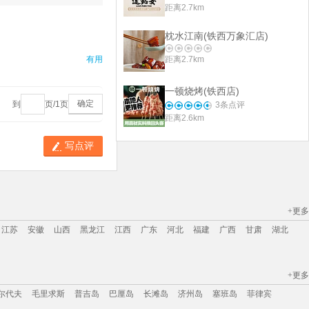
距离2.7km
枕水江南(铁西万象汇店)
有用
距离2.7km
一顿烧烤(铁西店)
确定
到
页/
1
页
3
条点评
距离2.6km
写点评
+更多
江苏
安徽
山西
黑龙江
江西
广东
河北
福建
广西
甘肃
湖北
+更多
江苏
安徽
山西
黑龙江
江西
广东
河北
福建
广西
甘肃
湖北
尔代夫
毛里求斯
普吉岛
巴厘岛
长滩岛
济州岛
塞班岛
菲律宾