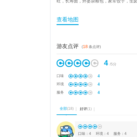
旺，长寿面，外婆杂粮包，家常饺子，生
查看地图
游友点评
18
(
条点评)
4
/5分
4
口味
4
环境
4
服务
全部
(
18
)
好评
(
1
)
◆
口味
：
4
环境
：
4
服务
：
4