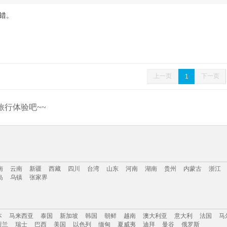
错。
上一页
下一页
1
行体验吧~~
南
云南
新疆
西藏
四川
台湾
山东
河南
湖南
贵州
内蒙古
浙江
岛
乌镇
张家界
南
云南
新疆
西藏
四川
台湾
山东
河南
湖南
贵州
内蒙古
浙江
本
马来西亚
泰国
新加坡
韩国
朝鲜
越南
澳大利亚
意大利
法国
马
岛
乌镇
张家界
荷兰
瑞士
巴西
美国
以色列
缅甸
夏威夷
迪拜
曼谷
俄罗斯