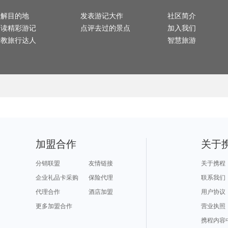
东乡旅游攻略
苏黎世旅游攻略
金曼旅游攻略
马其顿旅游攻略
台湾旅
坎贝尔旅游攻略
天门旅游攻略
汕尾旅游攻略
安特卫普旅游攻略
仁川旅
天空岛旅游攻略
下地岛旅游攻略
内乡旅游攻略
牛津旅游攻略
潜江旅
了解目的地
萨摩亚旅游攻略
清新旅游攻略
发表游记大作
普者黑旅游攻略
嵊州旅游攻略
社区简介
西昌旅游攻略
易县旅游攻略
当阳旅游攻略
哈里斯堡旅游攻略
宣城旅
天堂岛旅游攻略
绥芬河旅游攻略
佳木斯旅游攻略
库伦旗旅游攻略
长崎旅
阅读精彩游记
点评去过的景点
加入我们
云龙旅游攻略
米兰旅游攻略
叙利亚旅游攻略
巴勒莫旅游攻略
科林旅
斯普利特旅游攻略
梧州旅游攻略
贵阳旅游攻略
阿尔比旅游攻略
普宁旅
卢克索旅游攻略
潍坊旅游攻略
萨拉曼卡旅游攻略
埃塞俄比亚旅游攻略
延边旅
请教旅行达人
智慧旅游
利兹旅游攻略
诺姆旅游攻略
伊春旅游攻略
北领地旅游攻略
遂昌旅
仰光旅游攻略
土耳其旅游攻略
卢布尔雅那旅游攻略
广安旅游攻略
海盐旅游攻略
织金旅游攻略
墨脱旅游攻略
浙江旅游攻略
临朐旅
七仙岭旅游攻略
井冈山旅游攻略
西江苗寨旅游攻略
暹粒旅游攻略
新丰旅
五河旅游攻略
洱源旅游攻略
俄亥俄旅游攻略
景洪旅游攻略
喀山旅
文成旅游攻略
赫尔辛基旅游攻略
枣庄旅游攻略
佛罗里达旅游攻略
海宁旅
阿斯旺旅游攻略
卢戈旅游攻略
巴厘岛旅游攻略
凯里旅游攻略
内乡旅
五渔村旅游攻略
江孜旅游攻略
墨江旅游攻略
海东旅游攻略
汤山旅
文昌旅游攻略
贺州旅游攻略
天空岛旅游攻略
惠东旅游攻略
永顺旅
台州旅游攻略
波士顿旅游攻略
武汉旅游攻略
滦县旅游攻略
敦化旅游攻略
卢布林旅游攻略
韩国旅游攻略
万宁旅游攻略
湖州旅
安徽旅游攻略
天目山旅游攻略
斯摩棱斯克旅游攻略
布拉加旅游攻略
喀麦隆
黑龙江旅游攻略
泸水旅游攻略
哈利利旅游攻略
合肥旅游攻略
下龙湾
托莱多旅游攻略
海参崴旅游攻略
火山口湖旅游攻略
长白旅游攻略
哈库拉旅游攻略
青浦旅游攻略
涞源旅游攻略
淳化旅游攻略
伯恩茅斯旅游攻略
奈良旅游攻略
户县旅游攻略
宁波旅游攻略
绥中旅
okinawa旅游攻略
百慕大旅游攻略
宜州旅游攻略
多维尔旅游攻略
无锡旅
北戴河旅游攻略
新竹旅游攻略
玫瑰海岸旅游攻略
扎兰屯旅游攻略
安溪旅游攻略
马尔代夫旅游攻略
莱茵河谷旅游攻略
野三坡旅游攻略
镇原旅
马德里旅游攻略
雷克雅未克旅游攻略
巫山旅游攻略
河南旅游攻略
玉山旅
鹿儿岛旅游攻略
约翰内斯堡旅游攻略
会理旅游攻略
武当山旅游攻略
南浔旅
woodbury旅游攻略
灵川旅游攻略
百色旅游攻略
蓝毗尼旅游攻略
雅安旅
棉花堡旅游攻略
马里兰旅游攻略
北戴河旅游攻略
儋州旅游攻略
阆中旅
阳高旅游攻略
立陶宛旅游攻略
三山岛旅游攻略
铜鼓旅游攻略
安阳旅
加盟合作
关于
拉达克旅游攻略
林芝旅游攻略
洛阳旅游攻略
仰光旅游攻略
景德镇
同江旅游攻略
吕宋岛旅游攻略
胶州旅游攻略
大堡礁旅游攻略
东湖旅
松阳旅游攻略
魁北克省旅游攻略
高州旅游攻略
悉尼旅游攻略
大同旅
理塘旅游攻略
科右中旗旅游攻略
双廊旅游攻略
镇远古镇旅游攻略
阿拉尔
泰宁旅游攻略
阿里山旅游攻略
凯尔旅游攻略
新郑旅游攻略
束河旅
分销联盟
友情链接
关于携程
亚速尔群岛旅游攻略
台北旅游攻略
里斯本旅游攻略
阿巴嘎旗旅游攻略
清徐旅游攻略
毕尔巴鄂旅游攻略
柏林旅游攻略
阿根廷旅游攻略
怀特岛旅游攻略
塞拉旅游攻略
龙井旅游攻略
正定旅游攻略
道孚旅
企业礼品卡采购
保险代理
联系我们
枣庄旅游攻略
象岛旅游攻略
肯尼亚旅游攻略
图们旅游攻略
遂宁旅
仙女山旅游攻略
保山旅游攻略
仙游旅游攻略
张北旅游攻略
水原旅游攻略
色达县旅游攻略
吕梁旅游攻略
维多利亚旅游攻略
美瑛町
代理合作
酒店加盟
用户协议
镇江旅游攻略
遂宁旅游攻略
龙里旅游攻略
赞比亚旅游攻略
凭祥旅
拉罗汤加岛旅游攻略
布莱顿旅游攻略
菲尔德旅游攻略
布莱斯旅游攻略
格尔木
普拉托旅游攻略
阿马尔旅游攻略
德令哈旅游攻略
黑龙江旅游攻略
丘北旅
南屏旅游攻略
更多加盟合作
伊斯兰堡旅游攻略
牛背山旅游攻略
penang旅游攻略
营业执照
思茅旅游攻略
乌尤尼旅游攻略
尼奥旅游攻略
太湖旅游攻略
湖口旅
廓尔喀旅游攻略
缙云旅游攻略
齐齐哈尔旅游攻略
霞浦旅游攻略
洞头旅
临猗旅游攻略
伯罗奔尼撒旅游攻略
龙虎山旅游攻略
挪威旅游攻略
安庆旅
携程内容
汤加旅游攻略
长白旅游攻略
贵德旅游攻略
台州旅游攻略
康定旅
于都旅游攻略
希洪旅游攻略
陇南旅游攻略
约克旅游攻略