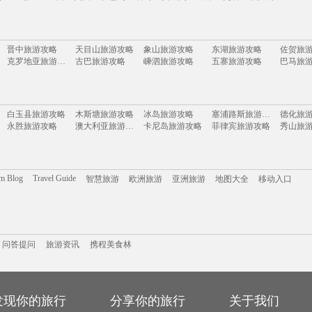
本
马来西亚
泰国
新加坡
韩国
朝鲜
越南
澳大利亚
意大利
法国
马
晋中旅游攻略
天目山旅游攻略
象山旅游攻略
东湖旅游攻略
佐贺旅
荷兰
瑞士
巴西
美国
以色列
缅甸
夏威夷
迪拜
曼谷
俄罗斯
克罗地亚旅游攻略
古巴旅游攻略
嵊泗旅游攻略
五寨旅游攻略
巴马旅
桐庐旅游攻略
欧洲旅游攻略
多伦多旅游攻略
塞内加尔旅游攻略
咸宁旅
宜兴旅游攻略
玉溪旅游攻略
茂宜岛旅游攻略
阿尔高旅游攻略
吉林旅
瓜达拉哈拉旅游攻略
卡塔尼亚旅游攻略
伯尔尼旅游攻略
科罗拉多旅游攻略
遵义旅
资兴旅游攻略
皮亚琴察旅游攻略
黄山旅游攻略
慈城旅游攻略
白玉县旅游攻略
木斯塘旅游攻略
冰岛旅游攻略
塞浦路斯旅游攻略
德化旅
马斯喀特旅游攻略
意大利旅游攻略
淮北旅游攻略
南戴河旅游攻略
永胜旅游攻略
澳大利亚旅游攻略
卡尼岛旅游攻略
菲律宾旅游攻略
秀山旅
斯塔德旅游攻略
长兴岛旅游攻略
汾西旅游攻略
防城港旅游攻略
滦平旅
西递旅游攻略
杨州旅游攻略
韶关旅游攻略
赵县旅游攻略
龙岩旅
卡尼岛旅游攻略
多哈旅游攻略
艾尔斯旅游攻略
瑶里旅游攻略
普陀山
杜伊斯堡旅游攻略
楚雄旅游攻略
白洋淀旅游攻略
芝加哥旅游攻略
万州旅游攻略
昆山旅游攻略
龙海旅游攻略
辽源旅游攻略
约旦旅
五河旅游攻略
华阴旅游攻略
南京旅游攻略
彰化旅游攻略
衢州旅
望都旅游攻略
潮州旅游攻略
诏安旅游攻略
福克兰群岛旅游攻略
江油旅
萨格勒布旅游攻略
金泽旅游攻略
沃尔姆斯旅游攻略
马提尼克旅游攻略
南浔旅
om Blog
Travel Guide
智慧旅游
欧洲旅游
亚洲旅游
地图大全
移动入口
苏里南旅游攻略
北马里亚纳群岛旅游攻略
黄金海岸旅游攻略
丹佛旅游攻略
盐城旅
惠来旅游攻略
纽约州旅游攻略
桃花岛旅游攻略
拉姆岛旅游攻略
杭州旅
于都旅游攻略
澳大利亚旅游攻略
波西塔诺旅游攻略
同江旅游攻略
原平旅
武陵源旅游攻略
酒泉旅游攻略
九乡旅游攻略
波尔多旅游攻略
海北旅
科伦坡旅游攻略
三原旅游攻略
瑞丽旅游攻略
莱斯特旅游攻略
阳朔旅
湟源旅游攻略
资阳旅游攻略
布莱斯旅游攻略
普林斯顿旅游攻略
佛坪旅
陵川旅游攻略
泰山旅游攻略
大叻旅游攻略
特拉维夫旅游攻略
南昌旅
携程美食林
德州旅游攻略
问答提问
奉新旅游攻略
旅游攻略
汉源旅游攻略
吉林市旅游攻略
五台山
抚远旅游攻略
贝加尔湖旅游攻略
麦迪逊旅游攻略
海门旅游攻略
武胜旅
乌鲁木齐旅游攻略
智利旅游攻略
剑桥旅游攻略
韶山旅游攻略
比尔旅
新北市旅游攻略
大堡礁旅游攻略
渭南旅游攻略
留尼汪旅游攻略
问答提问
汶川旅游攻略
旅游资讯
海林旅游攻略
携程美食林
龙目岛旅游攻略
苏梅旅游攻略
富国岛
衡水旅游攻略
扶风旅游攻略
呼伦贝尔旅游攻略
弹丸礁旅游攻略
金寨旅
顺昌旅游攻略
菏泽旅游攻略
中山旅游攻略
西西里岛旅游攻略
贵州旅游攻略
巴拿马旅游攻略
霍邱旅游攻略
长白山旅游攻略
马赛旅
原平旅游攻略
美国旅游攻略
茶陵旅游攻略
克尔曼省旅游攻略
曼德勒
凯恩斯旅游攻略
甘孜旅游攻略
苏比克湾旅游攻略
龙脊梯田旅游攻略
padi旅
承德旅游攻略
多米尼加旅游攻略
仙台旅游攻略
贝尔法斯特旅游攻略
成都旅
新德里旅游攻略
丹巴旅游攻略
会泽旅游攻略
巢湖旅游攻略
丹麦旅
榆林旅游攻略
小金旅游攻略
布达佩斯旅游攻略
纽伦堡旅游攻略
洪江旅
汉密尔顿旅游攻略
克里米亚旅游攻略
平壤旅游攻略
眉山旅游攻略
绵竹旅
发现你的旅行
分享你的旅行
关于我们
太阳谷旅游攻略
红海滩旅游攻略
padi旅游攻略
谢菲尔德旅游攻略
淮北旅
阿里旅游攻略
博罗旅游攻略
随州旅游攻略
民丹岛旅游攻略
札幌旅