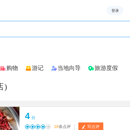
登录
购物
游记
当地向导
旅游度假
)
4
分
|
18
条点评
写点评