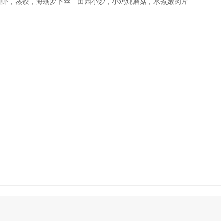
卤虾，蒸饺，海蛎萝卜丝，田园小炒，小鸡炖蘑菇，水煮嫩肉片