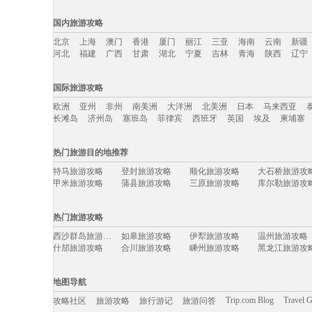
国内旅游攻略
北京
上海
澳门
香港
厦门
丽江
三亚
海南
云南
新疆
河北
福建
广西
甘肃
湖北
宁夏
吉林
青海
陕西
辽宁
国内旅游攻略移动入口：
国际旅游攻略
北京
上海
澳门
香港
厦门
丽江
三亚
海南
云南
新疆
欧洲
亚州
非州
南美洲
大洋洲
北美洲
日本
马来西亚
河北
福建
广西
甘肃
湖北
宁夏
吉林
青海
陕西
辽宁
长滩岛
济州岛
塞班岛
菲律宾
西班牙
英国
埃及
柬埔寨
国际旅游攻略移动入口：
热门旅游目的地推荐
欧洲
亚州
非州
南美洲
大洋洲
北美洲
日本
马来西亚
特马旅游攻略
登封旅游攻略
顺化旅游攻略
大石桥旅游攻
长滩岛
济州岛
塞班岛
菲律宾
西班牙
英国
埃及
柬埔寨
甲米旅游攻略
蒲县旅游攻略
三原旅游攻略
库尔勒旅游攻
蚌埠旅游攻略
圣迭戈旅游攻略
马其顿旅游攻略
锦州旅游攻略
荆州旅游攻略
运城旅游攻略
奥林匹亚旅游攻略
抚松旅游攻略
热门旅游攻略
武当山旅游攻略
坝上旅游攻略
企鹅岛旅游攻略
西安旅游攻略
天津旅游攻略
巽寮湾旅游攻略
土库曼斯坦旅游攻略
美国旅游攻略
西沙群岛旅游攻略
如皋旅游攻略
伊犁旅游攻略
温州旅游攻略
维罗纳旅游攻略
韩国旅游攻略
泰安旅游攻略
西西里岛
什邡旅游攻略
合川旅游攻略
嵊州旅游攻略
黑龙江旅游攻
仰光旅游攻略
诺邓旅游攻略
扎兰屯旅游攻略
南阳市旅游攻
摩纳哥城旅游攻略
湖口旅游攻略
阿斯塔纳旅游攻略
南阳市旅游攻
泰晤士旅游攻略
孝感旅游攻略
阿里旅游攻略
印度尼西
绩溪旅游攻略
鲍里索夫旅游攻略
金沙旅游攻略
霞浦旅游攻略
扶风旅游攻略
宜黄旅游攻略
望都旅游攻略
吕梁旅游攻略
地图导航
申根旅游攻略
马提尼克旅游攻略
福泉旅游攻略
凤凰旅游攻略
喀山旅游攻略
敦化旅游攻略
塞浦路斯旅游攻略
彼得堡旅游攻
玉溪旅游攻略
渥太华旅游攻略
湖北旅游攻略
普拉托旅游攻
Trip.com Blog
Travel 
攻略社区
旅游攻略
旅行游记
旅游问答
鹿儿岛旅游攻略
布鲁日旅游攻略
红叶谷旅游攻略
嵩明旅游攻略
休宁旅游攻略
永嘉旅游攻略
石梅湾旅游攻略
尤金旅游攻略