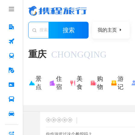
搜索
我的主页
搜索城市/景点/游记/问答/住宿
重庆
CHONGQING
景
住
美
购
游
点
宿
食
物
记
|
你也游览过这个餐馆吗？