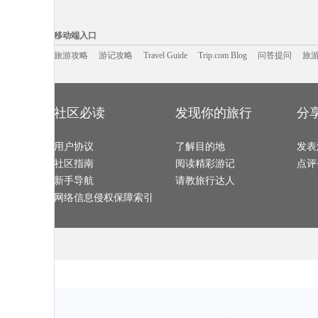
淡水旅游攻略
德钦旅游攻略
光雾山旅游攻略
温尼伯旅游攻
高州旅游攻略
诺邓旅游攻略
武威旅游攻略
喀麦隆旅游攻
卡梅尔旅游攻略
花都旅游攻略
玉山旅游攻略
横店旅游攻略
移动端入口:
玉山旅游攻略
巽寮湾旅游攻略
尼亚加拉瀑布旅游攻略
惠来旅游攻略
台中旅游攻略
北川旅游攻略
温哥华旅游攻略
伯罗奔尼
Trip.com Blog
Travel Guide
旅游资讯
乌兰浩特旅游攻略
饶河旅游攻略
秘鲁旅游攻略
游记攻略
携程美食林
金泽旅游攻略
问
移动端入口
哈库拉岛旅游攻略
海北旅游攻略
北海道旅游攻略
莆田旅游攻略
沈阳旅游攻略
瑶里旅游攻略
孟买旅游攻略
镇安旅游攻略
米克诺斯镇旅游攻略
科隆旅游攻略
余杭旅游攻略
乌兰旅游攻略
莆田旅游攻略
旅游攻略
游记攻略
Travel Guide
布加勒斯特旅游攻略
镇康旅游攻略
Trip.com Blog
问答提问
宝石岛旅游攻
旅
惠灵顿旅游攻略
宜昌旅游攻略
尼甘布旅游攻略
锡林郭勒
维戈旅游攻略
多哥旅游攻略
绿岛旅游攻略
欧洲旅游攻略
远安旅游攻略
比勒陀利亚旅游攻略
雷克雅未克旅游攻略
芭提雅旅游攻
济源旅游攻略
马尔他旅游攻略
多维尔旅游攻略
慈城旅游攻略
尖峰岭旅游攻略
纽伦堡旅游攻略
特拉维夫旅游攻略
陕西旅游攻略
塔拉斯旅游攻略
太湖旅游攻略
岐山旅游攻略
武宣旅游攻略
新山旅游攻略
蓬莱旅游攻略
丽水旅游攻略
丹佛旅游攻略
西宁旅游攻略
丹东旅游攻略
太阳岛旅游攻略
门源旅游攻略
巴里岛旅游攻略
巍山旅游攻略
左云旅游攻略
雁荡山旅游攻
社区必读
发现你的旅行
分
维罗纳旅游攻略
阿皮亚旅游攻略
法属波利尼西亚旅游攻略
都柏林旅游攻
阿姆斯特丹旅游攻略
巴林右旗旅游攻略
景德镇旅游攻略
纳米比亚
加德满都旅游攻略
温泉旅游攻略
瑞典旅游攻略
林州旅游攻略
沈家门旅游攻略
普兰旅游攻略
河曲旅游攻略
图们旅游攻略
崀山旅游攻略
宜黄旅游攻略
锡林浩特旅游攻略
成都旅游攻略
布莱顿旅游攻略
用户协议
石泉旅游攻略
了解目的地
于都旅游攻略
营口旅游攻略
发表
威斯巴登旅游攻略
伊瓜苏瀑布旅游攻略
蒲县旅游攻略
周宁旅游攻略
米兰旅游攻略
新疆旅游攻略
宜良旅游攻略
明尼阿波利
社区指南
阅读精彩游记
点评
海参崴旅游攻略
福海旅游攻略
十堰旅游攻略
新奥尔良
水原旅游攻略
月桂岛旅游攻略
沃尔夫斯堡旅游攻略
札幌旅游攻略
巴登巴登旅游攻略
亳州旅游攻略
奥斯汀旅游攻略
罗甸旅游攻略
新手导航
请教旅行达人
大方旅游攻略
泸州旅游攻略
圣何塞旅游攻略
东京旅游攻略
本溪旅游攻略
烟台旅游攻略
淮安旅游攻略
武胜旅游攻略
太鲁阁旅游攻略
铜川旅游攻略
鞍山旅游攻略
秘鲁旅游攻略
网络信息侵权保障索引
余杭旅游攻略
圣特罗佩旅游攻略
洪泽旅游攻略
松原旅游攻略
蒙特雷旅游攻略
江南旅游攻略
哈瓦那旅游攻略
荷兰村旅游攻
巴黎旅游攻略
仁川旅游攻略
卢布旅游攻略
萨拉斯旅游攻
郴州旅游攻略
达兰萨拉旅游攻略
下川岛旅游攻略
镇安旅游攻略
定州旅游攻略
巴马科旅游攻略
宏村旅游攻略
日本旅游攻略
波特兰旅游攻略
龙门石窟旅游攻略
annapolis旅游攻略
珠海旅游攻略
璧山旅游攻略
西雅图旅游攻略
三门峡旅游攻略
台儿庄旅游攻
安提瓜和巴布达旅游攻略
西藏旅游攻略
袋鼠岛旅游攻略
那曲地区
黄山市旅游攻略
黎平旅游攻略
卡萨旅游攻略
盐城旅游攻略
桃花岛旅游攻略
匈牙利旅游攻略
贝希特斯加登旅游攻略
井冈山旅游攻
长春旅游攻略
西西里旅游攻略
苏拉威西旅游攻略
浦江旅游攻略
塔城市旅游攻略
田纳西州旅游攻略
大明山旅游攻略
闸坡旅游攻略
唐山旅游攻略
绵竹旅游攻略
龙虎山旅游攻略
明尼阿波利
达卡旅游攻略
芜湖旅游攻略
阿肯色州旅游攻略
东台旅游攻略
佛山旅游攻略
蓟县旅游攻略
圣卢西亚旅游攻略
兵库县旅游攻
杭州旅游攻略
青浦旅游攻略
石梅湾旅游攻略
圣保罗旅游攻
潞城旅游攻略
三明旅游攻略
阿尔坎塔拉旅游攻略
铜鼓旅游攻略
河内旅游攻略
利马索尔旅游攻略
文成旅游攻略
林芝旅游攻略
伯明翰旅游攻略
广西旅游攻略
酒泉旅游攻略
新丰旅游攻略
巴马旅游攻略
呼和浩特旅游攻略
洛克旅游攻略
五指山旅游攻