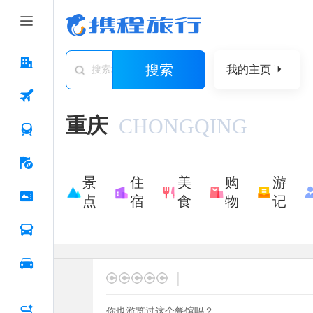
搜索
我的主页
搜索城市/景点/游记/问答/住宿
重庆
CHONGQING
景
住
美
购
游
点
宿
食
物
记
|
你也游览过这个餐馆吗？