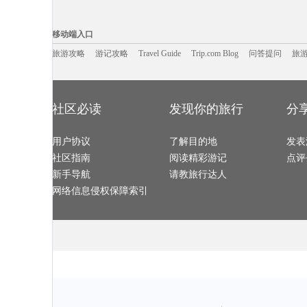
随州旅游攻略
襄阳旅游攻略
伊比利亚旅游攻略
松阳旅游攻略
普兰旅游攻略
奥克兰旅游攻略
乐山旅游攻略
石垣岛旅游攻
辽源旅游攻略
龙川旅游攻略
湄南河旅游攻略
托莱多旅游攻
移动端入口:
同仁旅游攻略
溧阳旅游攻略
马赛旅游攻略
阿兰达旅游攻
太阳岛旅游攻略
缅甸旅游攻略
德国旅游攻略
贝希特斯加
Trip.com Blog
Travel Guide
黑风洞旅游攻略
旅游资讯
会安旅游攻略
电白旅游攻略
游记攻略
携程美食林
宜昌旅游攻略
问
移动端入口
宁波旅游攻略
宁陕旅游攻略
泉州旅游攻略
台儿庄旅游攻
湖南旅游攻略
蓝湾旅游攻略
分宜旅游攻略
鸡西旅游攻略
安吉旅游攻略
深圳旅游攻略
埃特纳火山旅游攻略
岩手县旅游攻
抚仙湖旅游攻略
旅游攻略
游记攻略
资源旅游攻略
Travel Guide
房山旅游攻略
Trip.com Blog
问答提问
格尔木旅游攻
旅
泰和旅游攻略
拉瓦尔品第旅游攻略
平潭旅游攻略
土耳其旅游攻
巴基斯坦旅游攻略
里昂旅游攻略
庆阳旅游攻略
普吉岛旅游攻
巴音郭楞旅游攻略
盘锦旅游攻略
尼斯旅游攻略
田纳西州
大城旅游攻略
阳山旅游攻略
长江三峡旅游攻略
蒙特利尔
京畿道旅游攻略
德累斯顿旅游攻略
十堰旅游攻略
woodbury旅游攻略
padi旅游攻略
鹿特丹旅游攻略
连州旅游攻略
安阳旅游攻略
贺州旅游攻略
遵化旅游攻略
远安旅游攻略
湖南旅游攻略
苏里南旅游攻略
金斯顿旅游攻略
吉林旅游攻略
峨眉山旅游攻
布莱顿旅游攻略
长岛旅游攻略
梅斯旅游攻略
洛杉矶旅游攻
社区必读
发现你的旅行
分
昌黎旅游攻略
普吉旅游攻略
天目山旅游攻略
拉斯维加
越南旅游攻略
浑源旅游攻略
吉安旅游攻略
阿维尼翁
拉瓦尔品第旅游攻略
新西兰旅游攻略
博洛尼亚旅游攻略
圣淘沙旅游攻
巩义旅游攻略
青岛旅游攻略
龙里旅游攻略
宜黄旅游攻略
集安旅游攻略
伊犁旅游攻略
巴尔的摩旅游攻略
埃及旅游攻略
用户协议
伊瓜苏瀑布旅游攻略
南充旅游攻略
了解目的地
衡阳旅游攻略
邛崃旅游攻略
发表
科西嘉岛旅游攻略
济源旅游攻略
黄石旅游攻略
东湖旅游攻略
凯尔旅游攻略
揭阳旅游攻略
阿德莱德旅游攻略
亚庇旅游攻略
社区指南
阅读精彩游记
点评
突尼斯旅游攻略
吴江旅游攻略
马拉桑旅游攻略
襄阳旅游攻略
midway旅游攻略
杜塞尔多夫旅游攻略
佳木斯旅游攻略
巴尔的摩
巴里旅游攻略
拉罗汤加岛旅游攻略
坦桑尼亚旅游攻略
首尔旅游攻略
新手导航
请教旅行达人
波士顿旅游攻略
来宾旅游攻略
马累旅游攻略
戈尔德旅游攻
白山旅游攻略
怒江旅游攻略
茶陵旅游攻略
仙女山旅游攻
台东旅游攻略
新绛旅游攻略
喜洲旅游攻略
玉溪旅游攻略
网络信息侵权保障索引
库车旅游攻略
浦江旅游攻略
迈阿密旅游攻略
张家口旅游攻
韶山旅游攻略
阿联酋旅游攻略
逊克旅游攻略
库布齐沙
金昌旅游攻略
荥经旅游攻略
比尔旅游攻略
美国旅游攻略
圣米歇尔山旅游攻略
维克旅游攻略
开平旅游攻略
加勒旅游攻略
卢森堡旅游攻略
梅州旅游攻略
珊瑚岛旅游攻略
新绛旅游攻略
野三坡旅游攻略
襄垣旅游攻略
花都旅游攻略
卢布旅游攻略
约旦旅游攻略
青海湖旅游攻略
茂名旅游攻略
湟源旅游攻略
卡罗维发利旅游攻略
合川旅游攻略
鸡冠洞旅游攻略
奥斯汀旅游攻
萨尔茨堡旅游攻略
五河旅游攻略
理塘旅游攻略
松江旅游攻略
萨拉曼卡旅游攻略
哈瓦那旅游攻略
菲尼克斯旅游攻略
山南旅游攻略
大连旅游攻略
巴布亚新几内亚旅游攻略
哈库拉岛旅游攻略
钟祥旅游攻略
怒江旅游攻略
鹤岗旅游攻略
阿拉贡旅游攻略
道真旅游攻略
石梅湾旅游攻略
桐庐旅游攻略
鄯善旅游攻略
桂平旅游攻略
常熟旅游攻略
威尔士旅游攻略
宁夏旅游攻略
九江旅游攻略
郴州旅游攻略
赫章旅游攻略
郎木寺旅游攻略
那曲地区
察隅旅游攻略
朱家角旅游攻略
西安旅游攻略
okinawa旅游攻略
合江旅游攻略
丹东旅游攻略
汤加旅游攻略
石城旅游攻略
拉罗汤加岛旅游攻略
弗雷德里克旅游攻略
达拉特旗旅游攻略
崇左旅游攻略
伊春旅游攻略
布里斯班旅游攻略
阳澄湖旅游攻略
爱尔兰旅游攻
菲律宾旅游攻略
平武旅游攻略
威海旅游攻略
海参崴旅游攻