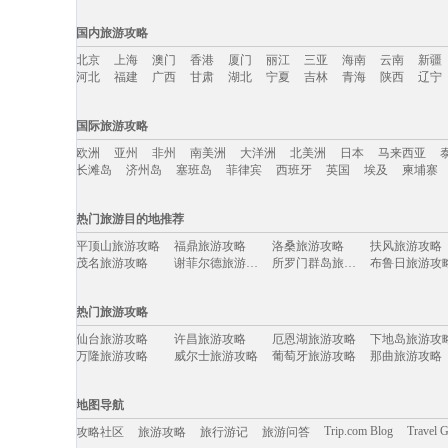
国内旅游攻略
北京
上海
澳门
香港
厦门
丽江
三亚
海南
云南
新疆
河北
福建
广西
甘肃
湖北
宁夏
吉林
青海
陕西
辽宁
国内旅游攻略移动入口：
国际旅游攻略
北京
上海
澳门
香港
厦门
丽江
三亚
海南
云南
新疆
欧洲
亚州
非州
南美洲
大洋洲
北美洲
日本
马来西亚
河北
福建
广西
甘肃
湖北
宁夏
吉林
青海
陕西
辽宁
长滩岛
济州岛
塞班岛
菲律宾
西班牙
英国
埃及
柬埔寨
国际旅游攻略移动入口：
热门旅游目的地推荐
欧洲
亚州
非州
南美洲
大洋洲
北美洲
日本
马来西亚
平顶山旅游攻略
福鼎旅游攻略
洛桑旅游攻略
扶风旅游攻略
长滩岛
济州岛
塞班岛
菲律宾
西班牙
英国
埃及
柬埔寨
茂名旅游攻略
谢菲尔德旅游攻略
所罗门群岛旅游攻略
布鲁日旅游攻
黑山旅游攻略
鞍山旅游攻略
长崎旅游攻略
德令哈旅游攻
安特卫普旅游攻略
卡梅尔旅游攻略
鄯善旅游攻略
长白旅游攻略
热门旅游攻略
锡吉里耶旅游攻略
云浮旅游攻略
抚远旅游攻略
万丹旅游攻略
分宜旅游攻略
婆罗浮屠旅游攻略
卢龙旅游攻略
san francisco旅游攻略
仙台旅游攻略
许昌旅游攻略
厄恩湖旅游攻略
下地岛旅游攻
苏里南旅游攻略
大邑旅游攻略
土库曼旅游攻略
那曲旅游攻略
万隆旅游攻略
威尔士旅游攻略
葡萄牙旅游攻略
那曲旅游攻略
湟中旅游攻略
昆卡旅游攻略
绵山旅游攻略
西宁旅游攻略
苏州旅游攻略
墨竹工卡旅游攻略
聂拉木旅游攻略
纳雍旅游攻略
库克山旅游攻略
列支敦士登旅游攻略
庄河旅游攻略
首尔旅游攻略
雅安旅游攻略
新昌旅游攻略
道孚旅游攻略
旅顺旅游攻略
元阳旅游攻略
乌布旅游攻略
咸宁旅游攻略
金沙滩旅游攻
地图导航
济南旅游攻略
长兴旅游攻略
绵竹旅游攻略
莽山旅游攻略
迁安旅游攻略
永安旅游攻略
纳雍旅游攻略
白沙旅游攻略
法国旅游攻略
江油旅游攻略
万宁旅游攻略
襄垣旅游攻略
Trip.com Blog
Travel 
攻略社区
旅游攻略
旅行游记
旅游问答
德宏旅游攻略
南岛旅游攻略
漳州旅游攻略
垦利旅游攻略
忻州旅游攻略
九份旅游攻略
博乐旅游攻略
苏黎世旅游攻