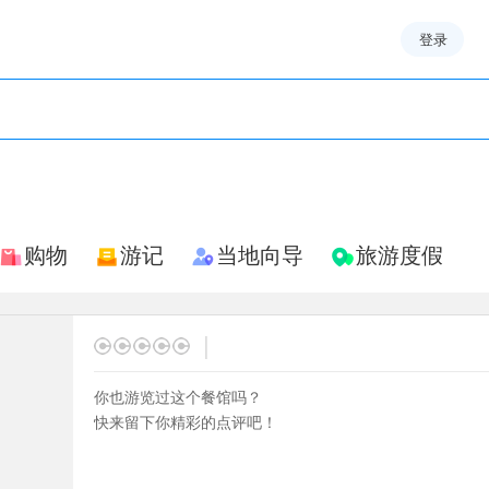
登录
购物
游记
当地向导
旅游度假
|
你也游览过这个餐馆吗？
快来留下你精彩的点评吧！