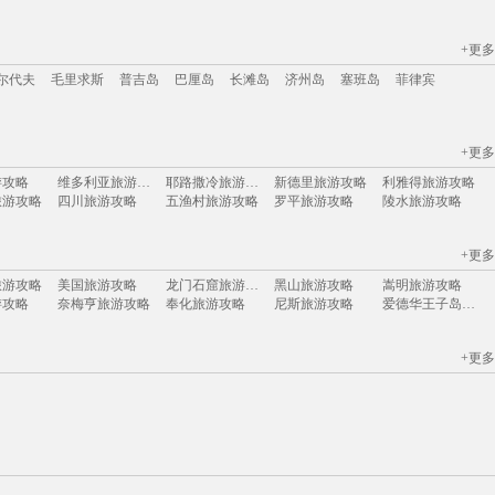
+更多
江苏
安徽
山西
黑龙江
江西
广东
河北
福建
广西
甘肃
湖北
尔代夫
毛里求斯
普吉岛
巴厘岛
长滩岛
济州岛
塞班岛
菲律宾
+更多
尔代夫
毛里求斯
普吉岛
巴厘岛
长滩岛
济州岛
塞班岛
菲律宾
游攻略
维多利亚旅游攻略
耶路撒冷旅游攻略
新德里旅游攻略
利雅得旅游攻略
旅游攻略
四川旅游攻略
五渔村旅游攻略
罗平旅游攻略
陵水旅游攻略
旅游攻略
电白旅游攻略
霍斯旅游攻略
休斯顿旅游攻略
内江旅游攻略
游攻略
圣卢西亚旅游攻略
伊瓜苏瀑布旅游攻略
三原旅游攻略
大叻旅游攻略
+更多
游攻略
稻城旅游攻略
布里斯班旅游攻略
埃塞俄比亚旅游攻略
甘南旅游攻略
游攻略
爱琴海诸岛旅游攻略
英国旅游攻略
上海迪士尼度假区旅游攻略
武陵源旅游攻略
旅游攻略
美国旅游攻略
龙门石窟旅游攻略
黑山旅游攻略
嵩明旅游攻略
云顶高原旅游攻略
米卢斯旅游攻略
夏河旅游攻略
马公旅游攻略
马来西亚旅游攻略
游攻略
奈梅亨旅游攻略
奉化旅游攻略
尼斯旅游攻略
爱德华王子岛旅游攻略
旅游攻略
平顶山旅游攻略
辉县旅游攻略
中山詹园旅游攻略
句容旅游攻略
游攻略
申根旅游攻略
灵岩寺旅游攻略
石勒苏益格旅游攻略
金泽旅游攻略
伊利诺伊州旅游攻略
永善旅游攻略
榆次旅游攻略
安顺旅游攻略
马尼拉旅游攻略
游攻略
少林寺旅游攻略
马萨基旅游攻略
博卡拉旅游攻略
约旦旅游攻略
游攻略
蒲县旅游攻略
河源旅游攻略
天水旅游攻略
菲尼克斯旅游攻略
+更多
旅游攻略
伊斯坦布尔旅游攻略
死亡谷国家公园旅游攻略
佩尼亚旅游攻略
大庆旅游攻略
游攻略
婆罗洲旅游攻略
特里尔旅游攻略
巴尔的摩旅游攻略
敖德萨旅游攻略
游攻略
土库曼旅游攻略
嘉善旅游攻略
淳安旅游攻略
企鹅岛旅游攻略
旅游攻略
斯塔德旅游攻略
科摩罗旅游攻略
潍坊旅游攻略
墨尔本旅游攻略
游攻略
佳县旅游攻略
奈良旅游攻略
玉山旅游攻略
坦帕旅游攻略
圣安德鲁斯旅游攻略
阿兰达旅游攻略
沙溪古镇旅游攻略
大荔旅游攻略
嵊泗旅游攻略
游攻略
石泉旅游攻略
阳高旅游攻略
宁波旅游攻略
考文垂旅游攻略
游攻略
安远旅游攻略
哈特福德旅游攻略
圣多美和普林西比旅游攻略
鹿儿岛旅游攻略
游攻略
马达加斯加旅游攻略
泸定旅游攻略
常德旅游攻略
威斯巴登旅游攻略
辛辛那提旅游攻略
紫云旅游攻略
泰州旅游攻略
商洛旅游攻略
黄金海岸旅游攻略
游攻略
大叻旅游攻略
杨州旅游攻略
嘉峪关旅游攻略
大兴安岭旅游攻略
旅游攻略
石城旅游攻略
雅加达旅游攻略
临沂旅游攻略
杜伊斯堡旅游攻略
安特卫普旅游攻略
绵阳旅游攻略
波西塔诺旅游攻略
开平旅游攻略
布鲁塞尔旅游攻略
游攻略
罗甸旅游攻略
洛克旅游攻略
浦江旅游攻略
卡拉旅游攻略
游攻略
波拉波拉岛旅游攻略
宜州旅游攻略
白沙旅游攻略
乐昌旅游攻略