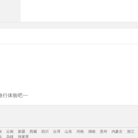
行体验吧~~
南
云南
新疆
西藏
四川
台湾
山东
河南
湖南
贵州
内蒙古
浙江
岛
乌镇
张家界