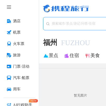
酒店
搜索城市/景点/游记/问答/住宿
机票
福州
FUZHOU
火车票
景点
住宿
美食
旅游
门票·活动
汽车·船票
用车
暂无图片
NEW
AI行程助手