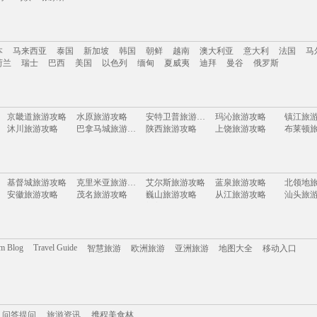
南
云南
新疆
西藏
四川
台湾
山东
河南
湖南
贵州
内蒙古
浙江
本
马来西亚
泰国
新加坡
韩国
朝鲜
越南
澳大利亚
意大利
法国
马
岛
乌镇
张家界
荷兰
瑞士
巴西
美国
以色列
缅甸
夏威夷
迪拜
曼谷
俄罗斯
本
马来西亚
泰国
新加坡
韩国
朝鲜
越南
澳大利亚
意大利
法国
马
京畿道旅游攻略
水原旅游攻略
安特卫普旅游攻略
玛沁旅游攻略
镇江旅
荷兰
瑞士
巴西
美国
以色列
缅甸
夏威夷
迪拜
曼谷
俄罗斯
沐川旅游攻略
巴拿马城旅游攻略
陕西旅游攻略
上饶旅游攻略
布莱顿
山南旅游攻略
虎林旅游攻略
户县旅游攻略
甘孜旅游攻略
利川市
和林格尔旅游攻略
智利旅游攻略
黄南旅游攻略
龙潭大峡谷旅游攻略
波尔旅
london旅游攻略
金曼旅游攻略
博卡拉旅游攻略
赞比亚旅游攻略
石狮旅
封开旅游攻略
金泽旅游攻略
文成旅游攻略
布卡旅游攻略
香港旅
基督城旅游攻略
克里米亚旅游攻略
艾尔斯旅游攻略
蓝泉旅游攻略
北领地
江都旅游攻略
巴林右旗旅游攻略
黑河旅游攻略
仙女山旅游攻略
安徽旅游攻略
茂名旅游攻略
巍山旅游攻略
从江旅游攻略
汕头旅
光雾山旅游攻略
维也纳旅游攻略
下地岛旅游攻略
萨拉曼卡旅游攻略
雷尼尔
尼斯湖旅游攻略
洪江旅游攻略
鄯善旅游攻略
angelina旅游攻略
束河旅
乐亭旅游攻略
爱尔兰旅游攻略
贝尔法斯特旅游攻略
东岛旅游攻略
亚丁旅游攻略
霞浦旅游攻略
希腊旅游攻略
阳江旅游攻略
桃园旅
达拉特旗旅游攻略
哈巴河旅游攻略
溧阳旅游攻略
当涂旅游攻略
会理旅
寻甸旅游攻略
博德旅游攻略
杜伊斯堡旅游攻略
皮亚琴察旅游攻略
鹿儿岛
伊朗旅游攻略
海西旅游攻略
邯郸旅游攻略
日内瓦旅游攻略
芷江旅
浦江旅游攻略
萨格勒布旅游攻略
云和旅游攻略
夏门旅游攻略
资兴旅
om Blog
Travel Guide
智慧旅游
欧洲旅游
亚洲旅游
地图大全
移动入口
义乌旅游攻略
苏里南旅游攻略
俄克拉何马州旅游攻略
承德旅游攻略
曼哈顿
海丰旅游攻略
雅典旅游攻略
喀山旅游攻略
米苏拉塔旅游攻略
兰屿旅
盘山旅游攻略
伦敦旅游攻略
叶城旅游攻略
永安旅游攻略
毕节旅游攻略
康涅狄格州旅游攻略
马德里旅游攻略
榆林旅游攻略
德庆旅
张北旅游攻略
西塘旅游攻略
开曼群岛旅游攻略
施皮茨旅游攻略
波恩旅
关林旅游攻略
清远旅游攻略
长海旅游攻略
贵阳旅游攻略
福冈旅
特立尼达旅游攻略
阿尔坎塔拉旅游攻略
阿曼旅游攻略
云县旅游攻略
携程美食林
丹东旅游攻略
问答提问
阿尔山旅游攻略
旅游攻略
弥勒旅游攻略
永安旅游攻略
乌镇旅
芒市旅游攻略
黑风洞旅游攻略
惠州旅游攻略
湘西旅游攻略
莫干山
石林旅游攻略
镇江旅游攻略
佐贺旅游攻略
运城旅游攻略
瑞丽旅游攻略
静冈县旅游攻略
蚌埠旅游攻略
马山旅游攻略
南屏旅
问答提问
东戴河旅游攻略
旅游资讯
圣西罗旅游攻略
携程美食林
滦县旅游攻略
湘西旅游攻略
文山旅