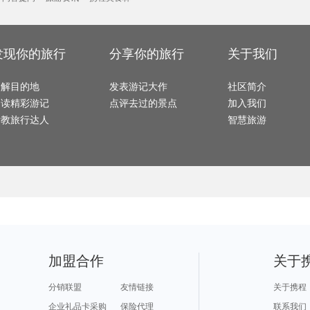
卢森堡旅游攻略
石林旅游攻略
贡嘎旅游攻略
广安旅游攻略
宿雾旅
mona旅游攻略
抚松旅游攻略
文成旅游攻略
崇明旅游攻略
西递旅
中东旅游攻略
沙城旅游攻略
波德申旅游攻略
大洋洲旅游攻略
辽源旅
大邱旅游攻略
靖安旅游攻略
廓尔喀旅游攻略
江苏旅游攻略
拉达克
若尔盖旅游攻略
普罗旺斯旅游攻略
大阪旅游攻略
奥林匹亚旅游攻略
卑尔根
利兹旅游攻略
巴中旅游攻略
桃花岛旅游攻略
西沙群岛旅游攻略
原平旅
大连旅游攻略
列支敦士登旅游攻略
penang旅游攻略
涞源旅游攻略
科西嘉
泰安旅游攻略
乡城旅游攻略
马尼拉旅游攻略
马拉桑旅游攻略
襄垣旅
大足旅游攻略
武夷山旅游攻略
仙居旅游攻略
平壤旅游攻略
淄博旅
发现你的旅行
分享你的旅行
关于我们
江南旅游攻略
佳木斯旅游攻略
临沧旅游攻略
璧山旅游攻略
汉堡旅
乌法旅游攻略
阿坝旅游攻略
土耳其旅游攻略
保定旅游攻略
正定旅
西岭雪山旅游攻略
汝城旅游攻略
阿尔旅游攻略
尼维斯旅游攻略
多哈旅
阿联酋旅游攻略
横滨旅游攻略
南阳旅游攻略
多米尼加旅游攻略
laksa旅游攻略
馆陶旅游攻略
梅里雪山旅游攻略
曼哈顿旅游攻略
佩特拉
了解目的地
青海湖旅游攻略
希洪旅游攻略
发表游记大作
盐湖城旅游攻略
武威旅游攻略
社区简介
惠东旅
理县旅游攻略
平谷旅游攻略
榆次旅游攻略
海口旅游攻略
内江旅
留尼汪旅游攻略
湖州旅游攻略
杨州旅游攻略
阿拉木图旅游攻略
奎屯旅
阅读精彩游记
点评去过的景点
加入我们
哈勃岛旅游攻略
西和旅游攻略
桑植旅游攻略
金斯顿旅游攻略
东乌旗
随州旅游攻略
澎湖旅游攻略
沈家门旅游攻略
民丹岛旅游攻略
桐城旅
银川旅游攻略
埃及旅游攻略
库伦旗旅游攻略
都匀旅游攻略
卡萨旅
请教旅行达人
智慧旅游
青浦旅游攻略
千岛湖旅游攻略
巍山旅游攻略
北戴河旅游攻略
临海旅
泰晤士旅游攻略
斯特兰德旅游攻略
马尔代夫旅游攻略
阳春旅游攻略
芷江旅
浑源旅游攻略
武隆旅游攻略
元阳旅游攻略
马赛旅游攻略
澳门旅
巩义旅游攻略
托斯卡纳旅游攻略
卡布拉旅游攻略
西昌旅游攻略
天堂海滩旅游攻略
黄龙溪古镇旅游攻略
莱芜旅游攻略
兵库县旅游攻略
余杭旅游攻略
龙川旅游攻略
多伦多旅游攻略
洛阳旅游攻略
马祖旅
福州旅游攻略
南浔旅游攻略
麦迪逊旅游攻略
泰国旅游攻略
岘港旅
二连浩特旅游攻略
施皮茨旅游攻略
阿克苏旅游攻略
意大利旅游攻略
德钦旅
约旦旅游攻略
布宜诺斯艾利斯旅游攻略
台山旅游攻略
塞罕坝旅游攻略
黄南旅游攻略
萍乡旅游攻略
东莞旅游攻略
利川旅游攻略
南澳旅
红河旅游攻略
新西兰旅游攻略
西岭雪山旅游攻略
仙游旅游攻略
驻马店
张北旅游攻略
丙中洛旅游攻略
胡志明市旅游攻略
科茨旅游攻略
神农架
普吉旅游攻略
巽寮湾旅游攻略
赫尔辛基旅游攻略
灵川旅游攻略
上海旅
班达亚齐旅游攻略
Pinnawela旅游攻略
大理市旅游攻略
抚州旅游攻略
底特律旅游攻略
思茅旅游攻略
哈利利旅游攻略
卡莫纳旅游攻略
偏关旅游攻略
法兰克福旅游攻略
黄山旅游攻略
圣诞岛旅游攻略
昆卡旅游攻略
哈尔施塔特旅游攻略
沃尔姆斯旅游攻略
漠河旅游攻略
五家渠
南京旅游攻略
遂昌旅游攻略
洛林旅游攻略
富国岛旅游攻略
叶城旅
芬奇旅游攻略
亚马孙河旅游攻略
瓜达拉哈拉旅游攻略
格陵兰岛旅游攻略
银滩旅
london旅游攻略
日内瓦湖旅游攻略
蒲县旅游攻略
西柏坡旅游攻略
奥克兰
怒江旅游攻略
婆罗浮屠旅游攻略
盈江旅游攻略
长乐旅游攻略
包头旅
万宁旅游攻略
悉尼旅游攻略
陕西旅游攻略
金曼旅游攻略
阆中旅
平定旅游攻略
弗雷德里克旅游攻略
约翰内斯堡旅游攻略
香格里拉旅游攻略
互助旅
增城旅游攻略
青岛旅游攻略
摩纳哥城旅游攻略
宾川旅游攻略
嵖岈山
加盟合作
关于
尤金旅游攻略
塔河旅游攻略
florence旅游攻略
上岛旅游攻略
三亚 旅
德累斯顿旅游攻略
布卡旅游攻略
夏威夷旅游攻略
贵港旅游攻略
太鲁阁旅游攻略
绥芬河旅游攻略
海德堡旅游攻略
比斯特旅游攻略
辽阳旅
图瓦旅游攻略
巴厘岛旅游攻略
孟加拉国旅游攻略
堪培拉旅游攻略
棕榈岛
双廊旅游攻略
新安江旅游攻略
金瓜石旅游攻略
卡帕多奇亚旅游攻略
沙巴旅
分销联盟
友情链接
关于携程
塞尔维亚旅游攻略
广州旅游攻略
雅加达旅游攻略
武宣旅游攻略
诏安旅
禹州旅游攻略
晋江旅游攻略
平凉旅游攻略
通辽旅游攻略
鞍山旅
甘南旅游攻略
冲绳岛旅游攻略
济宁旅游攻略
格拉茨旅游攻略
塔拉斯
企业礼品卡采购
保险代理
联系我们