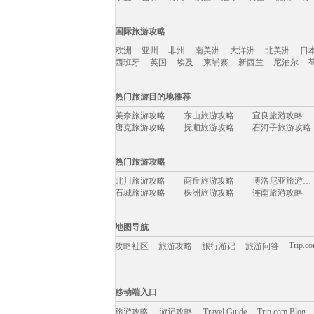
国内旅游攻略移动入口：
国际旅游攻略
北京
上海
澳门
香港
厦门
丽江
三亚
海
欧洲
亚州
非州
南美洲
大洋洲
北美洲
日
宁夏
吉林
青海
陕西
辽宁
黄山
杭州
青
西班牙
英国
埃及
柬埔寨
新西兰
尼泊尔
国际旅游攻略移动入口：
热门旅游目的地推荐
欧洲
亚州
非州
南美洲
大洋洲
北美洲
日
美奈旅游攻略
东山旅游攻略
宜良旅游攻略
西班牙
英国
埃及
柬埔寨
新西兰
尼泊尔
唐克旅游攻略
抚顺旅游攻略
石河子旅游攻略
永州旅游攻略
里昂旅游攻略
白滨旅游攻略
萨尔茨堡旅游攻略
德班旅游攻略
玉林旅游攻略
热门旅游攻略
鲍里索夫旅游攻略
甪直旅游攻略
巴厘岛旅游攻略
沽源旅游攻略
镇原旅游攻略
石柱旅游攻略
北川旅游攻略
商丘旅游攻略
博洛尼亚旅游攻略
南海旅游攻略
泰顺旅游攻略
印第安纳旅游攻略
石城旅游攻略
株洲旅游攻略
连南旅游攻略
蔚县旅游攻略
内乡旅游攻略
朔州旅游攻略
潮州旅游攻略
当涂旅游攻略
高野山旅游攻略
青城山旅游攻略
黄姚古镇旅游攻略
衡山旅游攻略
平武旅游攻略
怀特岛旅游攻略
马耳他岛旅游攻略
铜仁旅游攻略
海拉尔旅游攻略
施瓦茨旅游攻略
地图导航
金昌旅游攻略
宁化旅游攻略
爱丁堡旅游攻略
龙川旅游攻略
岩手县旅游攻略
望都旅游攻略
巴德岗旅游攻略
波多黎各旅游攻略
遵化旅游攻略
Trip.c
攻略社区
旅游攻略
旅行游记
旅游问答
科罗拉多州旅游攻略
抚州旅游攻略
霞浦旅游攻略
棉花堡旅游攻略
布莱斯旅游攻略
通道旅游攻略
马丘比丘旅游攻略
布鲁姆旅游攻略
奥地利旅游攻略
维多利亚公园旅游攻略
揭阳旅游攻略
福建旅游攻略
安康旅游攻略
罗马旅游攻略
白城旅游攻略
移动端入口:
老挝旅游攻略
鹤峰旅游攻略
苏比克湾旅游攻略
淮安旅游攻略
菲律宾旅游攻略
墨西哥城旅游攻略
Trip.com Blog
Travel Guide
阜新旅游攻略
旅游资讯
塞维利亚旅游攻略
尼尔森旅游攻略
游记攻略
移动端入口
巴中旅游攻略
白沙旅游攻略
朱家尖旅游攻略
郑州旅游攻略
澎湖旅游攻略
饶河旅游攻略
大峡谷国家公园旅游攻略
番禺旅游攻略
卡尔加里旅游攻略
旅游攻略
游记攻略
玻利维亚旅游攻略
康定旅游攻略
Travel Guide
嵊泗旅游攻略
Trip.com Blog