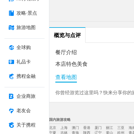
攻略·景点
旅游地图
概览与点评
全球购
餐厅介绍
礼品卡
本店特色美食
携程金融
查看地图
你曾经游览过这里吗？快来分享你的旅
企业商旅
老友会
国内旅游攻略
关于携程
北京
上海
澳门
香港
厦门
丽江
三亚
海
宁夏
吉林
青海
陕西
辽宁
黄山
杭州
青