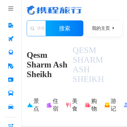
搜索
我的主页
搜索城市/景点/游记/问答/住宿
QESM
Qesm
SHARM
Sharm Ash
ASH
Sheikh
SHEIKH
景
住
美
购
游
点
宿
食
物
记