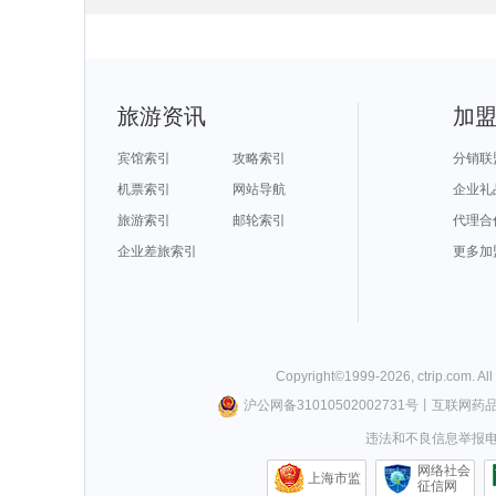
苏州旅游攻略
廊坊旅游攻略
哈萨克斯坦旅游攻略
亚历山大
爱德华王子岛旅游攻略
桑给巴尔岛旅游攻略
锡林浩特旅游攻略
蓬莱旅游攻略
安顺旅游攻略
芬奇旅游攻略
鹿港旅游攻略
卢布尔雅
峨眉山旅游攻略
基隆旅游攻略
岘港旅游攻略
马里博尔
亚拉巴马州旅游攻略
逊克旅游攻略
温州旅游攻略
俄罗斯旅游攻
阿布贾旅游攻略
长葛旅游攻略
沂南旅游攻略
互助旅游攻略
苏黎世湖旅游攻略
黄龙溪古镇旅游攻略
东乌旗旅游攻略
阿布贾旅游攻
宾川旅游攻略
荥经旅游攻略
苏拉威西旅游攻略
波尔多旅游攻
北马里亚纳群岛旅游攻略
张北旅游攻略
长滩岛旅游攻略
济州岛旅游攻
长兴旅游攻略
海东旅游攻略
西澳旅游攻略
渭南旅游攻略
银川旅游攻略
戛纳旅游攻略
加利福尼亚州旅游攻略
蒙彼利埃
孟加拉国旅游攻略
嵩山旅游攻略
乌法旅游攻略
凤凰旅游攻略
旅游资讯
加
兵库县旅游攻略
维多利亚公园旅游攻略
肯塔基州旅游攻略
宿迁旅游攻略
马拉桑旅游攻略
奥斯汀旅游攻略
仁川旅游攻略
鄂尔多斯
庄河旅游攻略
金瓜石旅游攻略
莱斯特旅游攻略
宜州旅游攻略
阿布扎比旅游攻略
优胜美地国家公园旅游攻略
明尼阿波利斯旅游攻略
安纳西旅游攻
四姑娘山旅游攻略
维克旅游攻略
吉林旅游攻略
乐山旅游攻略
宾馆索引
攻略索引
分销联
铜仁旅游攻略
固原旅游攻略
企鹅岛旅游攻略
天台山旅游攻
阿巴嘎旗旅游攻略
哈巴河旅游攻略
周庄旅游攻略
巴斯旅游攻略
福鼎旅游攻略
塔什干旅游攻略
滁州旅游攻略
金泽旅游攻略
机票索引
网站导航
企业礼
迪拜旅游攻略
厦门旅游攻略
大荔旅游攻略
灵川旅游攻略
青川旅游攻略
阿曼旅游攻略
嵊泗旅游攻略
特纳旅游攻略
盘锦旅游攻略
吴忠旅游攻略
里约热内卢旅游攻略
岘港旅游攻略
旅游索引
邮轮索引
代理合
拉瓦尔品第旅游攻略
冲绳县旅游攻略
密尔沃基旅游攻略
白洋淀旅游攻
卡拉旅游攻略
延庆旅游攻略
香山旅游攻略
特立尼达
尤金旅游攻略
石林旅游攻略
海拉尔旅游攻略
斯里兰卡
汕尾旅游攻略
企业差旅索引
费城旅游攻略
奥斯汀旅游攻略
更多加
西塘古镇
沈阳旅游攻略
西山旅游攻略
道孚旅游攻略
本溪旅游攻略
宜昌旅游攻略
所罗门群岛旅游攻略
铜鼓旅游攻略
西和旅游攻略
桂林旅游攻略
雅典旅游攻略
虎林旅游攻略
大邱旅游攻略
塞罕坝旅游攻略
湖北旅游攻略
红河旅游攻略
绥中旅游攻略
武胜旅游攻略
约翰内斯堡旅游攻略
大兴安岭旅游攻略
印度尼西
镇江旅游攻略
新绛旅游攻略
首尔旅游攻略
塞哥维亚
柬埔寨旅游攻略
丙中洛旅游攻略
贵德旅游攻略
波恩旅游攻略
西归浦市旅游攻略
福冈旅游攻略
延吉旅游攻略
花都旅游攻略
巴拉旅游攻略
奥尔良旅游攻略
那曲地区旅游攻略
巴布达旅游攻
杜伊斯堡旅游攻略
卡帕莱旅游攻略
爱琴海诸岛旅游攻略
贝加尔湖
所罗门群岛旅游攻略
卢布旅游攻略
惠州旅游攻略
波尔旅游攻略
阿坝旅游攻略
瑞典旅游攻略
江孜旅游攻略
台北旅游攻略
青田旅游攻略
福克兰群岛旅游攻略
宜春旅游攻略
东莞旅游攻略
Copyright©
1999-
2026
,
ctrip.com
. Al
文山旅游攻略
安塔利亚旅游攻略
龙游旅游攻略
清涧旅游攻略
沧州旅游攻略
绍兴旅游攻略
栾川旅游攻略
阳春旅游攻略
尼亚加拉瀑布旅游攻略
安阳旅游攻略
舟山旅游攻略
越南旅游攻略
沪公网备31010502002731号
丨
互联网药
甪直旅游攻略
克里米亚旅游攻略
泸水旅游攻略
麦德林旅游攻
阳春旅游攻略
满洲里旅游攻略
长汀县旅游攻略
井冈山旅游攻
斯图加特旅游攻略
缙云旅游攻略
纽黑文旅游攻略
灵山旅游攻略
违法和不良信息举报电话0
喜德旅游攻略
德清旅游攻略
艾尔斯旅游攻略
penang旅游攻
安道尔共和国旅游攻略
博尔塔拉旅游攻略
汉堡旅游攻略
齐齐哈尔
永泰旅游攻略
科隆旅游攻略
爱丁堡旅游攻略
库布齐沙
蓝毗尼旅游攻略
和林格尔旅游攻略
库克群岛旅游攻略
宕昌旅游攻略
网络社会
垦丁旅游攻略
利川旅游攻略
圣安东尼奥旅游攻略
余杭旅游攻略
上海市监
阿巴嘎旗旅游攻略
奉化旅游攻略
冲绳岛旅游攻略
安溪旅游攻略
征信网