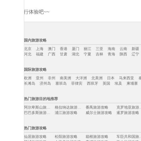
分享你的旅行体验吧~~
国内旅游攻略
北京
上海
澳门
香港
厦门
丽江
三亚
海南
云南
新疆
河北
福建
广西
甘肃
湖北
宁夏
吉林
青海
陕西
辽宁
国内旅游攻略移动入口：
国际旅游攻略
北京
上海
澳门
香港
厦门
丽江
三亚
海南
云南
新疆
欧洲
亚州
非州
南美洲
大洋洲
北美洲
日本
马来西亚
河北
福建
广西
甘肃
湖北
宁夏
吉林
青海
陕西
辽宁
长滩岛
济州岛
塞班岛
菲律宾
西班牙
英国
埃及
柬埔寨
国际旅游攻略移动入口：
热门旅游目的地推荐
欧洲
亚州
非州
南美洲
大洋洲
北美洲
日本
马来西亚
阿尔卑斯山旅游攻略
格拉纳达旅游攻略
番禺旅游攻略
克罗地亚
长滩岛
济州岛
塞班岛
菲律宾
西班牙
英国
埃及
柬埔寨
巴巴多斯旅游攻略
浦江旅游攻略
威尔士旅游攻略
暹罗旅游攻略
清迈旅游攻略
尼维斯旅游攻略
稻城旅游攻略
汉堡旅游攻略
普者黑旅游攻略
斯里巴加湾市旅游攻略
包头旅游攻略
泸定旅游攻略
热门旅游攻略
奉节旅游攻略
乐至旅游攻略
湟源旅游攻略
石家庄旅游攻
九州旅游攻略
龙胜旅游攻略
泰安旅游攻略
台东旅游攻略
仙居旅游攻略
松阳旅游攻略
箱根旅游攻略
车臣共和
圣基茨和尼维斯旅游攻略
浑源旅游攻略
金曼旅游攻略
三门峡旅游攻