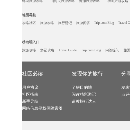
韩城旅游攻略
山海关旅游攻略
青浦旅游攻略
衡山旅游攻略
死亡谷国家公园旅游攻略
西双版纳旅游攻略
邢台旅游攻略
scotland旅游攻略
夏威夷旅游攻略
金边旅游攻略
坦帕旅游攻略
峨边旅游攻略
玉溪旅游攻略
滦县旅游攻略
大叻旅游攻略
抚仙湖旅游攻
巴林旅游攻略
科林斯旅游攻略
天堂海滩旅游攻略
西宁旅游攻略
连南旅游攻略
保定旅游攻略
玉山旅游攻略
苏黎世旅游攻
地图导航
霞浦旅游攻略
亳州旅游攻略
檀香山旅游攻略
婆罗洲旅游攻
清新旅游攻略
屏南旅游攻略
圣卢西亚旅游攻略
荔波旅游攻略
萨尔茨堡旅游攻略
南平旅游攻略
佳县旅游攻略
稻城旅游攻略
Trip.com Blog
Travel 
攻略社区
旅游攻略
旅行游记
旅游问答
巴中旅游攻略
会同旅游攻略
十堰旅游攻略
东营旅游攻略
布里亚特共和国旅游攻略
晋中旅游攻略
斯塔德旅游攻略
安娜堡旅游攻
神奈川县旅游攻略
涠洲岛旅游攻略
中山旅游攻略
马里兰旅游攻
伊朗旅游攻略
浙江旅游攻略
巴里岛旅游攻略
黄冈旅游攻略
图木舒克旅游攻略
潞城旅游攻略
不来梅哈芬旅游攻略
angelina旅游攻略
移动端入口:
纳什维尔旅游攻略
巴音郭楞旅游攻略
亚庇旅游攻略
营口旅游攻略
乌法旅游攻略
阿克苏旅游攻略
宜兰旅游攻略
济宁旅游攻略
Trip.com Blog
Travel Guide
布拉格旅游攻略
旅游资讯
奈良旅游攻略
乐昌旅游攻略
游记攻略
携程美食林
开化旅游攻略
问
移动端入口
阿拉善左旗旅游攻略
卡梅尔旅游攻略
焦作旅游攻略
蓟县旅游攻略
隆安旅游攻略
五渔村旅游攻略
普宁旅游攻略
图瓦卢旅游攻
泸水旅游攻略
里斯本旅游攻略
上海旅游攻略
淳化旅游攻略
旅游攻略
游记攻略
乌兹别克斯坦旅游攻略
海螺沟旅游攻略
Travel Guide
Trip.com Blog
五大连池旅游攻略
问答提问
北川旅游攻略
旅
兴义旅游攻略
中东旅游攻略
希洪旅游攻略
费拉拉旅游攻
沈家门旅游攻略
拉姆岛旅游攻略
萨米旅游攻略
陵川旅游攻略
长岛旅游攻略
冰岛旅游攻略
枣庄旅游攻略
新竹旅游攻略
达累斯萨拉姆旅游攻略
若尔盖旅游攻略
兰溪旅游攻略
娄底旅游攻略
克鲁姆洛夫旅游攻略
卡塔旅游攻略
湖区旅游攻略
荷兰村旅游攻
黑风洞旅游攻略
函馆旅游攻略
哈特福德旅游攻略
西班牙旅游攻
常熟旅游攻略
德庆旅游攻略
丹东旅游攻略
酒泉旅游攻略
龙岩旅游攻略
坦桑尼亚旅游攻略
贝尔法斯特旅游攻略
宫古岛旅游攻
斯特兰德旅游攻略
九江旅游攻略
漠河旅游攻略
宁德旅游攻略
社区必读
发现你的旅行
分
北极旅游攻略
福伊旅游攻略
辛辛那提旅游攻略
黟县旅游攻略
北投旅游攻略
左云旅游攻略
尼亚美旅游攻略
原平旅游攻略
潞城旅游攻略
资阳旅游攻略
乌布旅游攻略
果洛旅游攻略
海德公园旅游攻略
江口旅游攻略
魁北克省旅游攻略
色达县旅游攻
阿尔坎塔拉旅游攻略
马提尼克旅游攻略
圣多美旅游攻略
东海旅游攻略
莱芜旅游攻略
用户协议
达卡旅游攻略
了解目的地
织金旅游攻略
宜春旅游攻略
发表
龙川旅游攻略
布鲁姆旅游攻略
塔河旅游攻略
怀特岛旅游攻
可可托海旅游攻略
思茅旅游攻略
天目山旅游攻略
三清山旅游攻
社区指南
阅读精彩游记
点评
福建旅游攻略
法兰克福旅游攻略
南戴河旅游攻略
井冈山旅游攻
成都旅游攻略
通辽旅游攻略
衡水旅游攻略
慕尼黑旅游攻
西安旅游攻略
河南旅游攻略
索契旅游攻略
枣庄旅游攻略
新手导航
请教旅行达人
坎昆旅游攻略
普拉托旅游攻略
拉奈岛旅游攻略
热浪岛旅游攻
关林旅游攻略
马累旅游攻略
赤塔旅游攻略
西乌珠穆沁
卡帕多奇亚旅游攻略
奥地利旅游攻略
okinawa旅游攻略
淳安旅游攻略
网络信息侵权保障索引
南京旅游攻略
扬州旅游攻略
闸坡旅游攻略
华盛顿旅游攻
捷克旅游攻略
象岛旅游攻略
宁海旅游攻略
巴西利亚
芷江旅游攻略
延吉旅游攻略
抚顺旅游攻略
汝城旅游攻略
布隆迪旅游攻略
普兰旅游攻略
洛桑旅游攻略
海宁旅游攻略
阿拉贡旅游攻略
乌镇旅游攻略
昌都旅游攻略
芙花芬岛
宁夏旅游攻略
兴安旅游攻略
仙居旅游攻略
泸沽湖旅游攻
西和旅游攻略
大嵛山岛旅游攻略
香格里拉旅游攻略
南投旅游攻略
塞内加尔旅游攻略
磐安旅游攻略
桐乡旅游攻略
丹麦旅游攻略
洛伊克巴德旅游攻略
兴化旅游攻略
丘北旅游攻略
约克旅游攻略