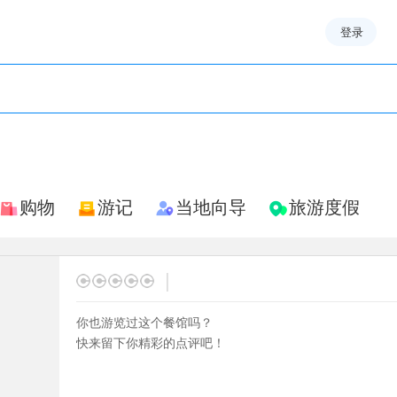
登录
购物
游记
当地向导
旅游度假
|
你也游览过这个餐馆吗？
快来留下你精彩的点评吧！