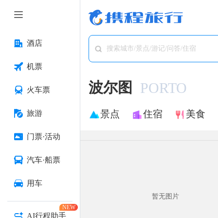
酒店
搜索城市/景点/游记/问答/住宿
机票
波尔图
PORTO
火车票
景点
住宿
美食
旅游
门票·活动
汽车·船票
用车
暂无图片
NEW
AI行程助手