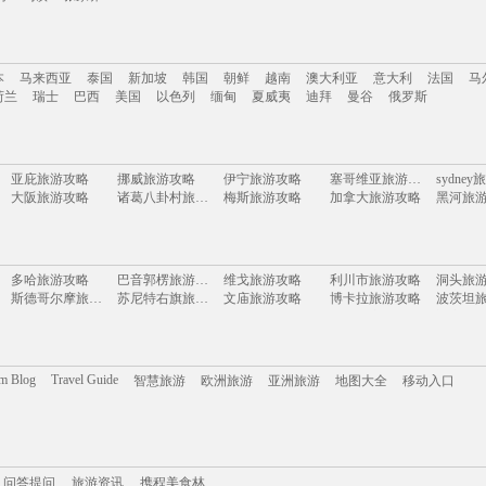
南
云南
新疆
西藏
四川
台湾
山东
河南
湖南
贵州
内蒙古
浙江
本
马来西亚
泰国
新加坡
韩国
朝鲜
越南
澳大利亚
意大利
法国
马
岛
乌镇
张家界
荷兰
瑞士
巴西
美国
以色列
缅甸
夏威夷
迪拜
曼谷
俄罗斯
本
马来西亚
泰国
新加坡
韩国
朝鲜
越南
澳大利亚
意大利
法国
马
亚庇旅游攻略
挪威旅游攻略
伊宁旅游攻略
塞哥维亚旅游攻略
sydne
荷兰
瑞士
巴西
美国
以色列
缅甸
夏威夷
迪拜
曼谷
俄罗斯
大阪旅游攻略
诸葛八卦村旅游攻略
梅斯旅游攻略
加拿大旅游攻略
黑河旅
圣地亚哥旅游攻略
古巴旅游攻略
维斯旅游攻略
多伦旅游攻略
兴隆旅
宝鸡旅游攻略
奉新旅游攻略
东莞旅游攻略
霍斯旅游攻略
万州旅游攻略
阳山旅游攻略
托莱多旅游攻略
洪江旅游攻略
玛纳斯
句容旅游攻略
石河子旅游攻略
萨哈林旅游攻略
同江旅游攻略
桂平旅
多哈旅游攻略
巴音郭楞旅游攻略
维戈旅游攻略
利川市旅游攻略
洞头旅
巴哈马旅游攻略
塔河旅游攻略
朝鲜旅游攻略
南非旅游攻略
分宜旅
斯德哥尔摩旅游攻略
苏尼特右旗旅游攻略
文庙旅游攻略
博卡拉旅游攻略
波茨坦
罗德里格斯旅游攻略
黄果树旅游攻略
遂宁旅游攻略
多米尼加旅游攻略
奈良旅
天柱山旅游攻略
塔什干旅游攻略
bali旅游攻略
路易斯安那州旅游攻略
迁安旅
大西洋城旅游攻略
楠溪江旅游攻略
san jose旅游攻略
盘山旅游攻略
马公旅
锡安国家公园旅游攻略
白滨旅游攻略
桐庐旅游攻略
四川旅游攻略
佩尼亚
芜湖旅游攻略
哈库拉岛旅游攻略
暹罗旅游攻略
塔什干旅游攻略
福伊旅
苏里南旅游攻略
约旦旅游攻略
芙花芬岛旅游攻略
云和旅游攻略
威海旅
波尔图旅游攻略
midway旅游攻略
三水旅游攻略
浙江旅游攻略
临汾旅
菲尼克斯旅游攻略
札幌旅游攻略
科西嘉旅游攻略
许昌旅游攻略
云浮旅
om Blog
Travel Guide
智慧旅游
欧洲旅游
亚洲旅游
地图大全
移动入口
德累斯顿旅游攻略
涿州旅游攻略
山东旅游攻略
河内旅游攻略
天目湖
桂林旅游攻略
申根旅游攻略
林州旅游攻略
瑙鲁旅游攻略
霞浦旅游攻略
米脂旅游攻略
中山旅游攻略
峨眉山旅游攻略
塞班岛
海宁旅游攻略
雷尼尔旅游攻略
周庄古镇旅游攻略
密尔沃基旅游攻略
增城旅
巴林右旗旅游攻略
牡丹江旅游攻略
无锡旅游攻略
纳卡旅游攻略
枣庄旅
景洪旅游攻略
亚特兰大旅游攻略
昭通旅游攻略
嵩明旅游攻略
怀来旅
旧金山旅游攻略
白金岛旅游攻略
婆罗浮屠旅游攻略
延庆旅游攻略
宿务旅
携程美食林
汤加旅游攻略
问答提问
尼维斯旅游攻略
旅游攻略
阳澄湖旅游攻略
隆安旅游攻略
大阪旅
九华山旅游攻略
怀来旅游攻略
比萨旅游攻略
斐济旅游攻略
喀麦隆
恩施旅游攻略
三亚 旅游攻略
泰顺旅游攻略
阿格拉旅游攻略
大溪地
冕宁旅游攻略
织金旅游攻略
锡林浩特旅游攻略
狮泉河旅游攻略
东帝汶
问答提问
泰州旅游攻略
旅游资讯
资源旅游攻略
携程美食林
天堂岛旅游攻略
荷兰旅游攻略
长岛旅