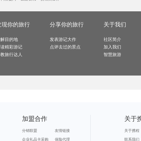
武宣旅游攻略
瓦努阿图旅游攻略
乃东旅游攻略
宝兴旅游攻略
湟源旅
横滨旅游攻略
登封旅游攻略
俄罗斯旅游攻略
西盟旅游攻略
黄石国家公园旅游攻略
湟中旅游攻略
九州旅游攻略
荆门旅游攻略
永定旅
潞城旅游攻略
太阳谷旅游攻略
圣多美和普林西比旅游攻略
桃园旅游攻略
沂南旅游攻略
福海旅游攻略
北京旅游攻略
昭通旅游攻略
维也纳
顺义旅游攻略
荷兰村旅游攻略
邢台旅游攻略
香格里拉旅游攻略
湄洲岛
仙游旅游攻略
和田旅游攻略
波德申旅游攻略
郎木寺旅游攻略
神农架
拉奈岛旅游攻略
三门峡旅游攻略
卡尼岛旅游攻略
卢龙旅游攻略
巴彦淖尔旅游攻略
五泄旅游攻略
顺义旅游攻略
南充旅游攻略
湖北旅
发现你的旅行
分享你的旅行
关于我们
墨西哥城旅游攻略
南靖旅游攻略
分宜旅游攻略
常熟旅游攻略
荆州旅
黑风洞旅游攻略
什邡旅游攻略
金沙旅游攻略
临沂旅游攻略
陇南旅
榆次旅游攻略
科隆旅游攻略
淳安旅游攻略
应县旅游攻略
保利斯塔旅游攻略
俄克拉何马州旅游攻略
哈密旅游攻略
江都旅游攻略
若羌旅
波士顿旅游攻略
南浔旅游攻略
淡水旅游攻略
南岛旅游攻略
了解目的地
炉霍旅游攻略
休宁旅游攻略
发表游记大作
太地町旅游攻略
大岛旅游攻略
社区简介
桐乡旅
慕尼黑旅游攻略
巴德岗旅游攻略
神农架旅游攻略
左云旅游攻略
临潼旅
纳皮尔旅游攻略
商洛旅游攻略
连江旅游攻略
土库曼旅游攻略
阅读精彩游记
点评去过的景点
加入我们
凤凰旅游攻略
康提旅游攻略
高州旅游攻略
仙台旅游攻略
合山旅
南靖旅游攻略
天津旅游攻略
玉山旅游攻略
波罗的海旅游攻略
洪湖旅
苏梅岛旅游攻略
沈阳旅游攻略
长滩岛旅游攻略
奥地利旅游攻略
巴厘岛
请教旅行达人
智慧旅游
青城山旅游攻略
明斯克旅游攻略
道孚旅游攻略
周宁旅游攻略
宏村旅
高雄旅游攻略
蒙扎旅游攻略
新喀里多尼亚旅游攻略
七台河旅游攻略
敦煌旅
秀山岛旅游攻略
卡尔加里旅游攻略
泸州旅游攻略
惠东旅游攻略
萨尔托
米脂旅游攻略
加那利群岛旅游攻略
赞比亚旅游攻略
虎门旅游攻略
孟买旅游攻略
江口旅游攻略
尼亚加拉旅游攻略
肯塔基州旅游攻略
博卡旅
淮南旅游攻略
万丹旅游攻略
黄山市旅游攻略
阿兰达旅游攻略
盐湖城
龙潭大峡谷旅游攻略
西昌旅游攻略
泉州旅游攻略
岘港旅游攻略
俄罗斯
会理旅游攻略
底特律旅游攻略
马里博尔旅游攻略
汾西旅游攻略
里斯本
乌兰浩特旅游攻略
安提瓜和巴布达旅游攻略
湖区旅游攻略
武功山旅游攻略
昆明旅游攻略
科伦坡旅游攻略
芒市旅游攻略
乌兰旅游攻略
义乌旅
济源旅游攻略
横店旅游攻略
济宁旅游攻略
新墨西哥州旅游攻略
崇礼旅
爱德华王子岛旅游攻略
那曲旅游攻略
葫芦岛旅游攻略
槟城旅游攻略
抚仙湖
阿塞拜疆旅游攻略
普拉托旅游攻略
昆卡旅游攻略
图瓦卢旅游攻略
寻甸旅
西藏旅游攻略
广东旅游攻略
黄山旅游攻略
十堰旅游攻略
民丹岛
墨西哥旅游攻略
理县旅游攻略
赞比亚旅游攻略
诺姆旅游攻略
锦屏旅
橙县旅游攻略
偏关旅游攻略
梅州旅游攻略
贵州旅游攻略
奥兰多
埃塞俄比亚旅游攻略
约翰内斯堡旅游攻略
集安旅游攻略
卡萨布兰卡旅游攻略
布卡旅游攻略
钦州旅游攻略
多哥旅游攻略
巴中旅游攻略
加勒旅
新丰旅游攻略
顺化旅游攻略
赤塔旅游攻略
热浪岛旅游攻略
科西嘉
石灰岩海岸旅游攻略
布里斯班旅游攻略
萨拉曼卡旅游攻略
盘锦旅游攻略
松溪旅
阳高旅游攻略
安吉旅游攻略
澎湖旅游攻略
库克山旅游攻略
拉托维亚旅游攻略
格尔木旅游攻略
德阳旅游攻略
景宁旅游攻略
郑州旅游攻略
大溪地旅游攻略
江阴旅游攻略
绍兴旅游攻略
五台山
敖德萨旅游攻略
嘉兴旅游攻略
西沙群岛旅游攻略
曼谷旅游攻略
桐乡旅
加盟合作
关于
怒江旅游攻略
太行山旅游攻略
米易旅游攻略
贡嘎旅游攻略
休宁旅游攻略
英德旅游攻略
爱沙尼亚旅游攻略
里约热内卢旅游攻略
penan
博尔塔拉旅游攻略
荆州旅游攻略
四平旅游攻略
华沙旅游攻略
岩手县旅游攻略
阿肯色州旅游攻略
利沃夫旅游攻略
霍巴特旅游攻略
南阳市旅游攻略
桑给巴尔旅游攻略
鹿港旅游攻略
同里旅游攻略
德宏旅
分销联盟
友情链接
关于携程
兴安旅游攻略
米卢斯旅游攻略
静冈县旅游攻略
凯恩斯旅游攻略
南充旅
塞罕坝旅游攻略
新绛旅游攻略
锦州旅游攻略
文昌旅游攻略
新德里
波德申旅游攻略
萨摩亚旅游攻略
西西里岛旅游攻略
湛江旅游攻略
龙川旅
企业礼品卡采购
保险代理
联系我们