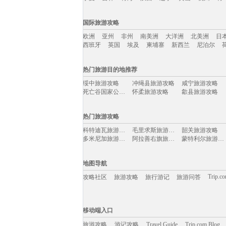
国内旅游攻略移动入口：
国际旅游攻略
北京
上海
澳门
香港
厦门
丽江
三亚
海
欧洲
亚州
非州
南美洲
大洋洲
北美洲
日
宁夏
吉林
青海
陕西
辽宁
黄山
杭州
青
西班牙
英国
埃及
柬埔寨
新西兰
尼泊尔
国际旅游攻略移动入口：
热门旅游目的地推荐
欧洲
亚州
非州
南美洲
大洋洲
北美洲
日
绥中旅游攻略
冲绳县旅游攻略
咸宁旅游攻略
西班牙
英国
埃及
柬埔寨
新西兰
尼泊尔
死亡谷国家公园旅游攻略
怀柔旅游攻略
歙县旅游攻略
诏安旅游攻略
利马旅游攻略
台东旅游攻略
塔拉斯旅游攻略
东京旅游攻略
广元旅游攻略
热门旅游攻略
斯特兰德旅游攻略
介休旅游攻略
河北旅游攻略
意大利旅游攻略
布拉加旅游攻略
巴斯旅游攻略
科特迪瓦旅游攻略
毛里求斯旅游攻略
韶关旅游攻略
夏河旅游攻略
抚松旅游攻略
鹤峰旅游攻略
多米尼加旅游攻略
阿拉善右旗旅游攻略
蒙特利尔旅游攻略
突尼斯市旅游攻略
灵山旅游攻略
泸沽湖旅游攻略
五指山旅游攻略
石河子旅游攻略
光泽旅游攻略
的里雅斯特旅游攻略
鲅鱼圈旅游攻略
富森旅游攻略
晋城旅游攻略
平遥旅游攻略
普陀山旅游攻略
卢布尔雅那旅游攻略
乐昌旅游攻略
缙云旅游攻略
地图导航
闽侯旅游攻略
绥芬河旅游攻略
昆卡旅游攻略
白玉县旅游攻略
金华旅游攻略
london旅游攻略
金华旅游攻略
喜洲旅游攻略
开曼群岛旅游攻略
Trip.c
攻略社区
旅游攻略
旅行游记
旅游问答
儋州旅游攻略
长滩旅游攻略
福建旅游攻略
企鹅岛旅游攻略
淮安旅游攻略
特罗姆瑟旅游攻略
纳雍旅游攻略
屏南旅游攻略
驻马店旅游攻略
佳木斯旅游攻略
富士山旅游攻略
赵县旅游攻略
晋中旅游攻略
永新旅游攻略
尼甘布旅游攻略
移动端入口:
阿坝旅游攻略
福伊旅游攻略
当涂旅游攻略
墨竹工卡旅游攻略
加德满都旅游攻略
哈库拉旅游攻略
Trip.com Blog
Travel Guide
丹巴旅游攻略
旅游资讯
波罗的海旅游攻略
游记攻略
萨拉戈萨旅游攻略
移动端入口
番禺旅游攻略
angelina旅游攻略
中卫旅游攻略
索契旅游攻略
都匀旅游攻略
黑龙江旅游攻略
巴布亚新几内亚旅游攻略
保山旅游攻略
海德堡旅游攻略
清徐旅游攻略
旅游攻略
游记攻略
长沙旅游攻略
Travel Guide
长兴岛旅游攻略
Trip.com Blog