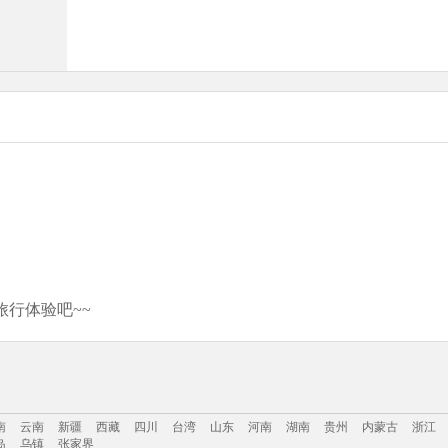
行体验吧~~
南
云南
新疆
西藏
四川
台湾
山东
河南
湖南
贵州
内蒙古
浙江
岛
乌镇
张家界