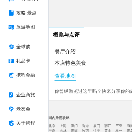
攻略·景点
旅游地图
概览与点评
全球购
餐厅介绍
礼品卡
本店特色美食
携程金融
查看地图
你曾经游览过这里吗？快来分享你的旅
企业商旅
老友会
国内旅游攻略
关于携程
北京
上海
澳门
香港
厦门
丽江
三亚
海
宁夏
吉林
青海
陕西
辽宁
黄山
杭州
青