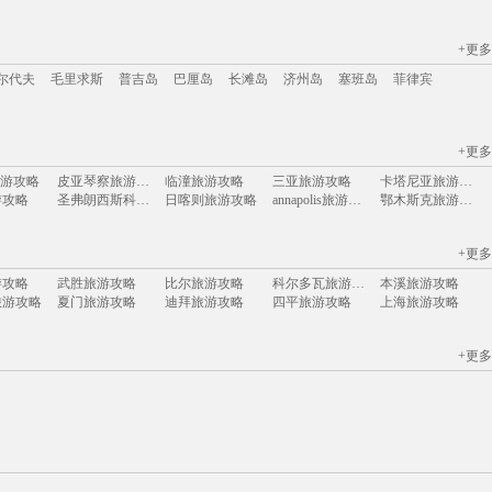
+更多
江苏
安徽
山西
黑龙江
江西
广东
河北
福建
广西
甘肃
湖北
尔代夫
毛里求斯
普吉岛
巴厘岛
长滩岛
济州岛
塞班岛
菲律宾
+更多
尔代夫
毛里求斯
普吉岛
巴厘岛
长滩岛
济州岛
塞班岛
菲律宾
y旅游攻略
皮亚琴察旅游攻略
临潼旅游攻略
三亚旅游攻略
卡塔尼亚旅游攻略
游攻略
圣弗朗西斯科旅游攻略
日喀则旅游攻略
annapolis旅游攻略
鄂木斯克旅游攻略
游攻略
休斯敦旅游攻略
神仙珊瑚岛旅游攻略
拿撒勒旅游攻略
美奈旅游攻略
阿尔坎塔拉旅游攻略
普吉旅游攻略
慈城旅游攻略
五渔村旅游攻略
兴义旅游攻略
+更多
旅游攻略
冲绳旅游攻略
新余旅游攻略
文成旅游攻略
大丰旅游攻略
游攻略
桑植旅游攻略
梅里达旅游攻略
仙女山旅游攻略
肇庆旅游攻略
游攻略
武胜旅游攻略
比尔旅游攻略
科尔多瓦旅游攻略
本溪旅游攻略
游攻略
米苏拉塔旅游攻略
焦特普尔旅游攻略
当雄旅游攻略
拉瓦尔品第旅游攻略
旅游攻略
夏门旅游攻略
迪拜旅游攻略
四平旅游攻略
上海旅游攻略
游攻略
黄姚古镇旅游攻略
龙虎山旅游攻略
苏黎世旅游攻略
文莱旅游攻略
游攻略
鹿港旅游攻略
垦丁旅游攻略
锡耶纳旅游攻略
圣卢西亚旅游攻略
游攻略
太原旅游攻略
宁海旅游攻略
和县旅游攻略
佛坪旅游攻略
旅游攻略
圣诞岛旅游攻略
威尼斯旅游攻略
沃尔姆斯旅游攻略
清涧旅游攻略
游攻略
兰溪旅游攻略
抚远旅游攻略
勒阿弗尔旅游攻略
坦帕旅游攻略
+更多
游攻略
暹罗旅游攻略
涿州旅游攻略
陇南旅游攻略
雅江旅游攻略
游攻略
建德旅游攻略
四川旅游攻略
秀山旅游攻略
西沙群岛旅游攻略
游攻略
宿迁旅游攻略
中山旅游攻略
阿尔泰旅游攻略
围场旅游攻略
旅游攻略
彼得堡旅游攻略
嵊泗旅游攻略
海盐旅游攻略
图瓦旅游攻略
克里米亚旅游攻略
黄龙旅游攻略
夏河旅游攻略
屏南旅游攻略
濮阳旅游攻略
旅游攻略
阿维尼翁旅游攻略
博乐旅游攻略
叶城旅游攻略
拉罗汤加岛旅游攻略
游攻略
木斯塘旅游攻略
南通旅游攻略
安卡拉旅游攻略
冕宁旅游攻略
游攻略
襄垣旅游攻略
武陵源旅游攻略
陵川旅游攻略
波密旅游攻略
游攻略
哈尔施塔特旅游攻略
博乐旅游攻略
越南旅游攻略
米苏拉旅游攻略
游攻略
嵖岈山旅游攻略
铜仁旅游攻略
黄龙旅游攻略
阿布贾旅游攻略
游攻略
临朐旅游攻略
绩溪旅游攻略
韶山旅游攻略
海牙旅游攻略
旅游攻略
宁波旅游攻略
斯摩棱斯克旅游攻略
橘园旅游攻略
南海旅游攻略
旅游攻略
德庆旅游攻略
剑川旅游攻略
那霸旅游攻略
金寨旅游攻略
旅游攻略
阿拉善盟旅游攻略
马提尼克旅游攻略
东阳旅游攻略
卢塞恩旅游攻略
游攻略
黄果树旅游攻略
永康旅游攻略
阿拉贡旅游攻略
宜宾旅游攻略