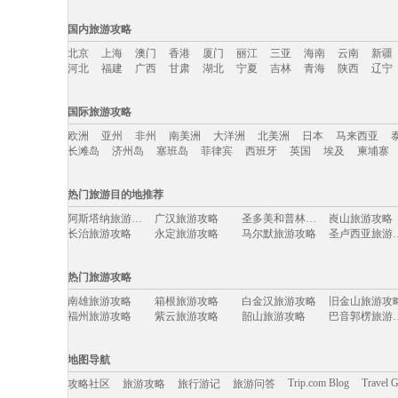
国内旅游攻略
北京
上海
澳门
香港
厦门
丽江
三亚
海南
云南
新疆
河北
福建
广西
甘肃
湖北
宁夏
吉林
青海
陕西
辽宁
国内旅游攻略移动入口：
国际旅游攻略
北京
上海
澳门
香港
厦门
丽江
三亚
海南
云南
新疆
欧洲
亚州
非州
南美洲
大洋洲
北美洲
日本
马来西亚
河北
福建
广西
甘肃
湖北
宁夏
吉林
青海
陕西
辽宁
长滩岛
济州岛
塞班岛
菲律宾
西班牙
英国
埃及
柬埔寨
国际旅游攻略移动入口：
热门旅游目的地推荐
欧洲
亚州
非州
南美洲
大洋洲
北美洲
日本
马来西亚
阿斯塔纳旅游攻略
广汉旅游攻略
圣多美和普林西比旅游攻略
崀山旅游攻略
长滩岛
济州岛
塞班岛
菲律宾
西班牙
英国
埃及
柬埔寨
长治旅游攻略
永定旅游攻略
马尔默旅游攻略
圣卢西亚
屏东旅游攻略
唐克旅游攻略
阿塞拜疆旅游攻略
福建土楼
衡山旅游攻略
汉密尔顿旅游攻略
云和旅游攻略
圣多美旅游攻
热门旅游攻略
康奈尔旅游攻略
丹嫩沙多旅游攻略
滦县旅游攻略
甲米旅游攻略
庐江旅游攻略
阿布贾旅游攻略
蚌埠旅游攻略
南非旅游攻略
南雄旅游攻略
箱根旅游攻略
白金汉旅游攻略
旧金山旅游攻
桃源旅游攻略
泉州旅游攻略
兰溪旅游攻略
琼海旅游攻略
福州旅游攻略
紫云旅游攻略
韶山旅游攻略
巴音郭楞
苏拉威西旅游攻略
普罗旺斯旅游攻略
曼德勒旅游攻略
尼斯旅游攻略
云南旅游攻略
奥达旅游攻略
临朐旅游攻略
热浪岛旅游攻
封开旅游攻略
亚特兰大旅游攻略
甘孜旅游攻略
巴登巴登
京畿道旅游攻略
伊斯兰堡旅游攻略
聊城旅游攻略
巽寮湾旅游攻
霞浦旅游攻略
清迈旅游攻略
桑植旅游攻略
土库曼旅游攻
地图导航
新港旅游攻略
松原旅游攻略
古巴旅游攻略
温德米尔
Pinnawela旅游攻略
佳木斯旅游攻略
韶山旅游攻略
长汀县旅游攻
锡林浩特旅游攻略
浦江旅游攻略
魏玛旅游攻略
额尔古纳
Trip.com Blog
Travel 
攻略社区
旅游攻略
旅行游记
旅游问答
卡塔旅游攻略
敖德萨旅游攻略
苏州旅游攻略
巴尔的摩
新北市旅游攻略
西柏坡旅游攻略
萨哈林旅游攻略
镇原旅游攻略