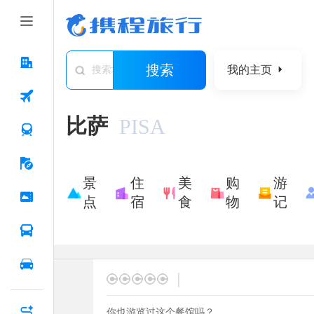
搜索
我的主页
搜索城市/景点/游记/问答/住宿
比萨
PISA
景
住
美
购
游
点
宿
食
物
记
|
你也游览过这个餐馆吗？