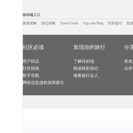
江陵旅游攻略
九乡旅游攻略
釜山旅游攻略
理塘旅游攻略
巴塞罗那旅游攻略
衡阳旅游攻略
来宾旅游攻略
镇远旅游攻略
博鳌旅游攻略
郎木寺旅游攻略
威尔士旅游攻略
神农架旅游攻
移动端入口:
莫斯科旅游攻略
德令哈旅游攻略
白城旅游攻略
民丹岛旅游攻
淳安旅游攻略
互助旅游攻略
留尼汪旅游攻略
维多利亚瀑
Trip.com Blog
Travel Guide
彼得堡旅游攻略
旅游资讯
埃特纳火山旅游攻略
合阳旅游攻略
游记攻略
携程美食林
问
萨拉戈萨
移动端入口
科茨旅游攻略
文县旅游攻略
阿兰达旅游攻略
平潭旅游攻略
鹿特丹旅游攻略
花都旅游攻略
银滩旅游攻略
阿拉善盟
长岛旅游攻略
云浮旅游攻略
芷江旅游攻略
湛江旅游攻略
香港旅游攻略
旅游攻略
游记攻略
海西旅游攻略
Travel Guide
盐城旅游攻略
Trip.com Blog
问答提问
约克旅游攻略
旅
美因茨旅游攻略
楚雄旅游攻略
施瓦茨旅游攻略
漠河旅游攻略
兵库县旅游攻略
维多利亚瀑布旅游攻略
大洋洲旅游攻略
束河旅游攻略
埃德蒙顿旅游攻略
泰国旅游攻略
米脂旅游攻略
慕尼黑旅游攻
江原道旅游攻略
科林旅游攻略
海螺沟旅游攻略
凯里旅游攻略
死海旅游攻略
弋阳旅游攻略
绍兴旅游攻略
西藏旅游攻略
海东旅游攻略
卢布林旅游攻略
余杭旅游攻略
圣西罗旅游攻
三清山旅游攻略
吉马良斯旅游攻略
爱德华王子岛旅游攻略
海宁旅游攻略
云和旅游攻略
东台旅游攻略
菲律宾旅游攻略
卡帕莱旅游攻
商洛旅游攻略
新加坡旅游攻略
拿撒勒旅游攻略
鹿港旅游攻略
社区必读
发现你的旅行
分
山东旅游攻略
建宁旅游攻略
丽江旅游攻略
慈城旅游攻略
德黑兰旅游攻略
新疆旅游攻略
伊春旅游攻略
兴义旅游攻略
胡志明市旅游攻略
奉新旅游攻略
江苏旅游攻略
塔城市旅游攻
宁夏旅游攻略
虎门旅游攻略
泰晤士旅游攻略
梅里达旅游攻
辽源旅游攻略
石棉旅游攻略
怀集旅游攻略
金寨旅游攻略
巴西旅游攻略
用户协议
东阳旅游攻略
了解目的地
托斯卡纳旅游攻略
丹东旅游攻略
发表
温哥华旅游攻略
檀香山旅游攻略
靖西旅游攻略
丹凤旅游攻略
乌法旅游攻略
皇后镇旅游攻略
巴塞罗那旅游攻略
墨竹工卡
社区指南
阅读精彩游记
点评
安娜堡旅游攻略
平武旅游攻略
卢森堡旅游攻略
凤凰旅游攻略
渥太华旅游攻略
贡嘎旅游攻略
橙县旅游攻略
波尔图旅游攻
广汉旅游攻略
贵阳旅游攻略
石嘴山旅游攻略
唐克旅游攻略
新手导航
请教旅行达人
山海关旅游攻略
永顺旅游攻略
布卡旅游攻略
昆卡旅游攻略
余姚旅游攻略
汕头旅游攻略
永嘉旅游攻略
绿岛旅游攻略
布鲁姆旅游攻略
灵岩寺旅游攻略
开封旅游攻略
永安旅游攻略
网络信息侵权保障索引
东湖旅游攻略
黑岛旅游攻略
南阳旅游攻略
瓜达拉哈
蒙扎旅游攻略
河曲旅游攻略
仙居旅游攻略
克里米亚
阳高旅游攻略
汤山旅游攻略
泰晤士旅游攻略
华山旅游攻略
laksa旅游攻略
张掖旅游攻略
墨尔本旅游攻略
田纳西州
博尔塔拉旅游攻略
喜德旅游攻略
名古屋旅游攻略
巴尔卡旅游攻
佛山旅游攻略
赤塔旅游攻略
科林斯旅游攻略
马赛旅游攻略
加拉帕戈斯旅游攻略
太阳谷旅游攻略
鲍里索夫旅游攻略
海德公园
钦州旅游攻略
贵港旅游攻略
石城旅游攻略
多哥旅游攻略
丹霞山旅游攻略
铜仁旅游攻略
盐湖城旅游攻略
荥经旅游攻略
牛背山旅游攻略
白玉县旅游攻略
石柱旅游攻略
温尼伯旅游攻
阿根廷旅游攻略
蒙特雷旅游攻略
遂宁旅游攻略
波德申旅游攻
银川旅游攻略
康威旅游攻略
塞尔维亚旅游攻略
哈利利旅游攻
巴马科旅游攻略
小金旅游攻略
芬奇旅游攻略
阿尔比旅游攻
织金旅游攻略
宜黄旅游攻略
因特拉肯旅游攻略
闽侯旅游攻略
长白山旅游攻略
蒙特利尔旅游攻略
沙美岛旅游攻略
青浦旅游攻略
日本旅游攻略
滨州旅游攻略
大阪府旅游攻略
平壤旅游攻略
博卡拉旅游攻略
法罗群岛旅游攻略
呼和浩特旅游攻略
亚历山大
上虞旅游攻略
葫芦岛旅游攻略
圣托里尼旅游攻略
爱琴海旅游攻
巴黎旅游攻略
永新旅游攻略
孟加拉国旅游攻略
罗马旅游攻略
鹿特丹旅游攻略
霍斯旅游攻略
毛里塔尼亚旅游攻略
北马里亚纳