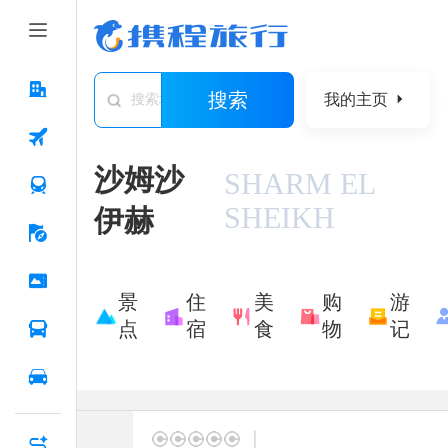
搜索
我的主页
搜索城市/景点/游记/问答/住宿
沙姆沙
SHARM EL
SHEIKH
伊赫
景
住
美
购
游
点
宿
食
物
记
|