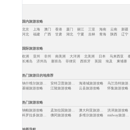
国内旅游攻略
北京
上海
澳门
香港
厦门
丽江
三亚
海南
云南
新疆
河北
福建
广西
甘肃
湖北
宁夏
吉林
青海
陕西
辽宁
国内旅游攻略移动入口：
国际旅游攻略
北京
上海
澳门
香港
厦门
丽江
三亚
海南
云南
新疆
欧洲
亚州
非州
南美洲
大洋洲
北美洲
日本
马来西亚
河北
福建
广西
甘肃
湖北
宁夏
吉林
青海
陕西
辽宁
长滩岛
济州岛
塞班岛
菲律宾
西班牙
英国
埃及
柬埔寨
国际旅游攻略移动入口：
热门旅游目的地推荐
欧洲
亚州
非州
南美洲
大洋洲
北美洲
日本
马来西亚
纳什维尔旅游攻略
安特卫普旅游攻略
海港城旅游攻略
乌兰浩特
长滩岛
济州岛
塞班岛
菲律宾
西班牙
英国
埃及
柬埔寨
基辅旅游攻略
江陵旅游攻略
云县旅游攻略
怀集旅游攻略
同仁旅游攻略
那曲旅游攻略
胡志明市旅游攻略
新兴旅游攻略
维斯旅游攻略
laksa旅游攻略
圣地亚哥旅游攻略
月桂岛旅游攻
热门旅游攻略
新昌旅游攻略
图瓦卢旅游攻略
艾克斯旅游攻略
通辽旅游攻略
西安旅游攻略
喀麦隆旅游攻略
广元旅游攻略
重庆旅游攻略
纳帕旅游攻略
孟加拉国旅游攻略
澳大利亚旅游攻略
洪泽旅游攻略
丰宁旅游攻略
康威旅游攻略
东极岛旅游攻略
安娜堡旅游攻
科罗拉多旅游攻略
佛冈旅游攻略
多维尔旅游攻略
midway旅游攻略
马尔康旅游攻略
槟城旅游攻略
福建土楼旅游攻略
延庆旅游攻略
斯洛伐克旅游攻略
武陵源旅游攻略
黔南旅游攻略
屏南旅游攻略
基隆旅游攻略
坎昆旅游攻略
瓦伦西亚旅游攻略
哈特福德
碧罗雪山旅游攻略
白城旅游攻略
岳阳旅游攻略
墨尔本旅游攻
克鲁姆洛夫旅游攻略
枣庄旅游攻略
温尼伯旅游攻略
兰屿旅游攻略
地图导航