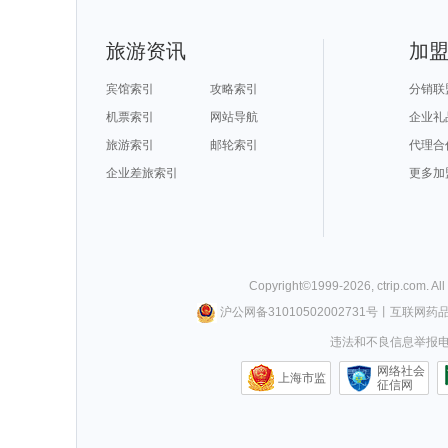
天台山旅游攻略
阿肯色州旅游攻略
科罗拉多大峡谷旅游攻略
汉密尔顿
甘孜旅游攻略
维斯旅游攻略
基诺旅游攻略
珊瑚岛旅游攻
卡尔加里旅游攻略
拿撒勒旅游攻略
盐山旅游攻略
保加利亚
圣安德鲁斯旅游攻略
永康旅游攻略
马公旅游攻略
巴哈马旅游攻
托莱多旅游攻略
奥斯陆旅游攻略
四姑娘山旅游攻略
长兴旅游攻略
华阴旅游攻略
london旅游攻略
抚松旅游攻略
抚州旅游攻略
旅游资讯
加
大理市旅游攻略
瑞典旅游攻略
河间旅游攻略
坦桑尼亚
大邱旅游攻略
崇礼旅游攻略
杭州旅游攻略
南京旅游攻略
塔河旅游攻略
非洲旅游攻略
大石桥旅游攻略
香山旅游攻略
伊斯兰堡旅游攻略
资阳旅游攻略
清涧旅游攻略
米兰旅游攻略
大叻旅游攻略
法罗群岛旅游攻略
斯洛伐克旅游攻略
威尔士旅游攻
宾馆索引
攻略索引
分销联
东帝汶旅游攻略
非洲旅游攻略
鹤峰旅游攻略
赫尔辛基
西柏坡旅游攻略
那霸旅游攻略
沐川旅游攻略
景德镇旅游攻
海港城旅游攻略
新宾旅游攻略
和县旅游攻略
青海旅游攻略
机票索引
网站导航
企业礼
资兴旅游攻略
锡耶纳旅游攻略
曲靖旅游攻略
弹丸礁旅游攻
万州旅游攻略
如皋旅游攻略
叶城旅游攻略
泾县旅游攻略
临海旅游攻略
车臣共和国旅游攻略
比萨旅游攻略
辽阳旅游攻略
旅游索引
邮轮索引
代理合
维多利亚瀑布旅游攻略
佐贺旅游攻略
谢菲尔德旅游攻略
长白山旅游攻
卢布林旅游攻略
漯河旅游攻略
龙岩旅游攻略
文庙旅游攻略
大洋洲旅游攻略
月牙泉旅游攻略
蒙特雷旅游攻略
米脂旅游攻略
企业差旅索引
埃塞俄比亚旅游攻略
毛里塔尼亚旅游攻略
诺姆旅游攻略
大同旅游攻略
更多加
波德申旅游攻略
埃勒旅游攻略
沂水旅游攻略
泉州旅游攻略
欧洲旅游攻略
薄荷岛旅游攻略
绥中旅游攻略
山打根旅游攻
张家口旅游攻略
嵩山旅游攻略
克里特岛旅游攻略
鹤岗旅游攻略
普林斯顿旅游攻略
仰光旅游攻略
芝加哥旅游攻略
富国岛旅游攻
仙居旅游攻略
盐湖城旅游攻略
凡尔赛旅游攻略
衢州旅游攻略
连云港旅游攻略
满洲里旅游攻略
俄罗斯旅游攻略
洛克旅游攻略
托斯卡纳旅游攻略
茂宜岛旅游攻略
圣诞岛旅游攻略
突尼斯市
南疆旅游攻略
卡莫纳旅游攻略
山西旅游攻略
法国旅游攻略
路易斯安那州旅游攻略
布里斯班旅游攻略
菲尼克斯旅游攻略
洪江旅游攻略
高雄旅游攻略
阳春旅游攻略
北川旅游攻略
太地町旅游攻
曼德勒旅游攻略
合江旅游攻略
汉诺威旅游攻略
鲍里索夫
延安旅游攻略
北海旅游攻略
金斯顿旅游攻略
亳州旅游攻略
卡拉奇旅游攻略
瑞丽旅游攻略
普宁旅游攻略
神户旅游攻略
Copyright©
1999-
2026
,
ctrip.com
. Al
华阴旅游攻略
从江旅游攻略
汤阴旅游攻略
襄阳旅游攻略
阳山旅游攻略
西宁旅游攻略
阿格拉旅游攻略
卡梅尔旅游攻
阿尔坎塔拉旅游攻略
盘锦旅游攻略
斯德哥尔摩旅游攻略
红河旅游攻略
沪公网备31010502002731号
丨
互联网药
科莫旅游攻略
平壤旅游攻略
佛罗里达旅游攻略
留尼汪旅游攻
皮亚琴察旅游攻略
西西里旅游攻略
新山旅游攻略
嘉峪关旅游攻
安吉旅游攻略
郎木寺旅游攻略
黑水县旅游攻略
宿州旅游攻略
违法和不良信息举报电话0
休斯顿旅游攻略
萧山旅游攻略
恒春旅游攻略
塞舌尔旅游攻
哈尔施塔特旅游攻略
烟台旅游攻略
福克兰群岛旅游攻略
弹丸礁旅游攻
冰岛旅游攻略
金坛旅游攻略
南阳旅游攻略
卡塞雷斯
扬州旅游攻略
缅甸旅游攻略
东极岛旅游攻略
平凉旅游攻略
网络社会
昌黎旅游攻略
扎兰屯旅游攻略
班达亚齐旅游攻略
加尔各答
上海市监
美因茨旅游攻略
宾川旅游攻略
阿拉善左旗旅游攻略
崇左旅游攻略
征信网
吐鲁番旅游攻略
桑坦德旅游攻略
朱家尖旅游攻略
沈阳旅游攻略
河南旅游攻略
庄河旅游攻略
萨米旅游攻略
马拉桑旅游攻
宜黄旅游攻略
科莫旅游攻略
诏安旅游攻略
崇礼旅游攻略
摩洛哥旅游攻略
杜伊斯堡旅游攻略
香格里拉旅游攻略
哈萨克斯
北戴河旅游攻略
平潭旅游攻略
徐州旅游攻略
澎湖旅游攻略
马累旅游攻略
新兴旅游攻略
广岛旅游攻略
义乌旅游攻略
吉林市旅游攻略
介休旅游攻略
湖区旅游攻略
华沙旅游攻略