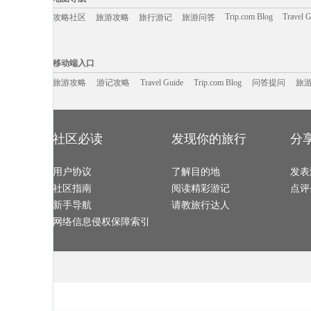
阿姆斯特丹旅游攻略
伦敦旅游攻略
镇远旅游攻略
布隆迪旅游攻
万宁旅游攻略
石城旅游攻略
巴拉望旅游攻略
崀山旅游攻略
朱家角旅游攻略
临海旅游攻略
企鹅岛旅游攻略
南雄旅游攻略
Trip.com Blog
Travel 
攻略社区
旅游攻略
旅行游记
旅游问答
江原道旅游攻略
bath旅游攻略
富士山旅游攻略
盐湖城旅游攻
宁德旅游攻略
凯里旅游攻略
日内瓦旅游攻略
南靖旅游攻略
金沙滩旅游攻略
海参崴旅游攻略
大邱旅游攻略
西哈努克
苏尼特右旗旅游攻略
暹粒旅游攻略
旅顺旅游攻略
衡山旅游攻略
雅安旅游攻略
高要旅游攻略
五常旅游攻略
新泽西州
移动端入口:
万丹旅游攻略
曼哈顿旅游攻略
荔波旅游攻略
立陶宛旅游攻
秦皇岛旅游攻略
南平旅游攻略
辽源旅游攻略
死海旅游攻略
Trip.com Blog
Travel Guide
仙本那旅游攻略
旅游资讯
黔西南旅游攻略
苏里南旅游攻略
游记攻略
携程美食林
问
格罗兹尼
移动端入口
玛纳斯旅游攻略
闽侯旅游攻略
瑞丽旅游攻略
马特旅游攻略
龙井旅游攻略
金门旅游攻略
巴斯旅游攻略
海门旅游攻略
福泉旅游攻略
海西旅游攻略
阜阳旅游攻略
西江千户苗
北疆旅游攻略
旅游攻略
游记攻略
Travel Guide
黄姚古镇旅游攻略
厄恩湖旅游攻略
Trip.com Blog
问答提问
靖西旅游攻略
旅
九份旅游攻略
理塘旅游攻略
剑阁旅游攻略
冲绳县旅游攻
锦州旅游攻略
库尔勒旅游攻略
梅里雪山旅游攻略
维罗纳旅游攻
荣成旅游攻略
神户旅游攻略
江山旅游攻略
额济纳旗
溧阳旅游攻略
万宁旅游攻略
雪乡旅游攻略
塞瓦斯托波
月牙泉旅游攻略
新宾旅游攻略
静冈县旅游攻略
狮泉河旅游攻
乃东旅游攻略
蒙彼利埃旅游攻略
verona旅游攻略
巴林右旗
清徐旅游攻略
波西塔诺旅游攻略
福海旅游攻略
庆阳旅游攻略
白玉县旅游攻略
乌兰乌德旅游攻略
拿撒勒旅游攻略
池州旅游攻略
马其顿旅游攻略
石河子旅游攻略
卡普里旅游攻略
铜仁旅游攻略
社区必读
发现你的旅行
分
阿德莱德旅游攻略
okinawa旅游攻略
洞头旅游攻略
临安旅游攻略
土耳其旅游攻略
安提瓜和巴布达旅游攻略
张家口旅游攻略
怀柔旅游攻略
永嘉旅游攻略
遂昌旅游攻略
柳州旅游攻略
济南旅游攻略
长岛旅游攻略
冲绳岛旅游攻略
福伊旅游攻略
临江旅游攻略
密尔沃基旅游攻略
戈尔德旅游攻略
合山旅游攻略
巴拉望旅游攻
霍斯旅游攻略
用户协议
箱根旅游攻略
了解目的地
宜春旅游攻略
常熟旅游攻略
发表
宁陕旅游攻略
加拿大旅游攻略
阳泉旅游攻略
贝尔法斯
山海关旅游攻略
乌兰布统草原旅游攻略
佛罗伦萨旅游攻略
格拉茨旅游攻
社区指南
阅读精彩游记
点评
科伦坡旅游攻略
克尔曼省旅游攻略
普罗旺斯旅游攻略
大名旅游攻略
庄河旅游攻略
波恩旅游攻略
印度旅游攻略
斯洛文尼
西澳旅游攻略
会安旅游攻略
溪口旅游攻略
文庙旅游攻略
新手导航
请教旅行达人
广汉旅游攻略
平武旅游攻略
圣何塞旅游攻略
合江旅游攻略
自贡旅游攻略
淮南旅游攻略
戛纳旅游攻略
普吉岛旅游攻
云和旅游攻略
铜陵旅游攻略
余杭旅游攻略
波尔图旅游攻
网络信息侵权保障索引
圣西罗旅游攻略
可可托海旅游攻略
蓟县旅游攻略
列支敦士
凉山旅游攻略
资阳旅游攻略
湘西旅游攻略
拉萨旅游攻略
雷克雅未克旅游攻略
开普敦旅游攻略
阿布扎比旅游攻略
莽山旅游攻略
南京旅游攻略
摩洛哥旅游攻略
嘉兴旅游攻略
万荣旅游攻略
北岛旅游攻略
中山詹园旅游攻略
楠溪江旅游攻略
九江旅游攻略
平定旅游攻略
临安旅游攻略
苏梅旅游攻略
鹿港旅游攻略
西西里旅游攻略
阿维尼翁旅游攻略
松溪旅游攻略
诸葛八卦
伊斯坦布尔旅游攻略
bali旅游攻略
多米尼加旅游攻略
马里兰旅游攻
大嵛山岛旅游攻略
沙溪古镇旅游攻略
崇州旅游攻略
曼彻斯特
清涧旅游攻略
建德旅游攻略
辉南旅游攻略
福克兰群
函馆旅游攻略
驻马店旅游攻略
江西旅游攻略
乌兰察布
长春旅游攻略
霍巴特旅游攻略
长治旅游攻略
大西洋城
拉姆岛旅游攻略
剑川旅游攻略
宜宾旅游攻略
五河旅游攻略
龙目岛旅游攻略
特雷维索旅游攻略
太行山旅游攻略
新港旅游攻略
信阳旅游攻略
孟买旅游攻略
仙桃旅游攻略
俄亥俄旅游攻