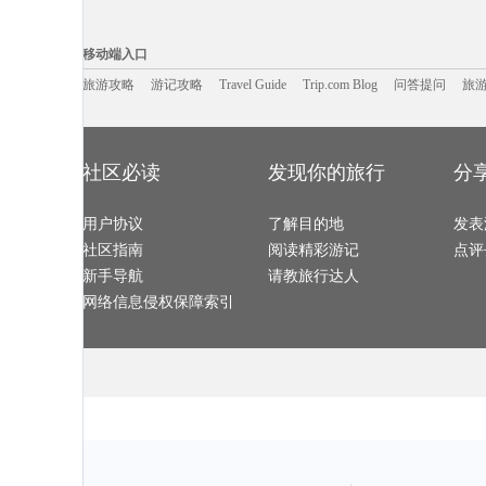
连州旅游攻略
甘肃旅游攻略
布尔津旅游攻略
大埔旅游攻略
桃花岛旅游攻略
泸沽湖旅游攻略
利雅得旅游攻略
武威旅游攻略
马里兰州旅游攻略
大阪旅游攻略
鹿儿岛县旅游攻略
阿勒泰旅游攻
移动端入口:
抚远旅游攻略
波茨坦旅游攻略
辉县旅游攻略
番禺旅游攻略
波德申旅游攻略
剑川旅游攻略
富阳旅游攻略
关岛旅游攻略
Trip.com Blog
Travel Guide
海螺沟旅游攻略
旅游资讯
格拉斯哥旅游攻略
游记攻略
锡安国家公园旅游攻略
携程美食林
拉姆岛旅游攻
问
移动端入口
列城旅游攻略
斯普利特旅游攻略
盐山旅游攻略
马累旅游攻略
龙游旅游攻略
印度旅游攻略
永安旅游攻略
洞爷湖旅游攻
嘉兴旅游攻略
哈萨克斯坦旅游攻略
阿克苏旅游攻略
旅顺旅游攻略
旅游攻略
游记攻略
苏尼特右旗旅游攻略
Travel Guide
洛伊克巴德旅游攻略
四平旅游攻略
Trip.com Blog
问答提问
旅
斯图加特
张家口旅游攻略
多伦旅游攻略
雪乡旅游攻略
景洪旅游攻略
邯郸旅游攻略
于都旅游攻略
济南旅游攻略
约旦旅游攻略
蒙特雷旅游攻略
丽水旅游攻略
科西嘉岛旅游攻略
吉首旅游攻略
霍巴特旅游攻略
崀山旅游攻略
辽源旅游攻略
圣何塞旅游攻
兴隆旅游攻略
五寨旅游攻略
雅加达旅游攻略
神户旅游攻略
怀柔旅游攻略
圣卢西亚旅游攻略
广西旅游攻略
封开旅游攻略
斋普尔旅游攻略
玫瑰海岸旅游攻略
卡尔加里旅游攻略
太湖旅游攻略
莆田旅游攻略
四姑娘山旅游攻略
鹿儿岛旅游攻略
西安旅游攻略
喜德旅游攻略
北极旅游攻略
荆门旅游攻略
维多利亚瀑
社区必读
发现你的旅行
分
胶州旅游攻略
昌黎旅游攻略
怀化旅游攻略
贝希特斯加
朱家尖旅游攻略
日内瓦旅游攻略
阿里旅游攻略
巴登巴登
纳皮尔旅游攻略
少女峰旅游攻略
普吉旅游攻略
兴城旅游攻略
五河旅游攻略
咸宁旅游攻略
罗德里格斯旅游攻略
房山旅游攻略
图木舒克旅游攻略
襄垣旅游攻略
重庆旅游攻略
崇州旅游攻略
用户协议
路易斯安那州旅游攻略
莱斯特旅游攻略
了解目的地
印第安纳旅游攻略
抚州旅游攻略
发表
诸葛八卦村旅游攻略
金沙旅游攻略
鄂木斯克旅游攻略
武宣旅游攻略
雷尼尔旅游攻略
annapolis旅游攻略
毛里求斯旅游攻略
沙巴旅游攻略
社区指南
阅读精彩游记
点评
台儿庄旅游攻略
马斯喀特旅游攻略
湖区旅游攻略
邢台旅游攻略
巴里岛旅游攻略
图瓦卢旅游攻略
靖安旅游攻略
奉新旅游攻略
哥斯达黎加旅游攻略
怒江旅游攻略
抚仙湖旅游攻略
盈江旅游攻略
新手导航
请教旅行达人
剑桥旅游攻略
法兰克福旅游攻略
科克旅游攻略
伊宁旅游攻略
布莱顿旅游攻略
布尔津旅游攻略
下川岛旅游攻略
里昂旅游攻略
恩施旅游攻略
马祖旅游攻略
格尔木旅游攻略
圣米歇尔
网络信息侵权保障索引
三门峡旅游攻略
咸宁旅游攻略
陵川旅游攻略
都江堰旅游攻
织金旅游攻略
德累斯顿旅游攻略
丹凤旅游攻略
热那亚旅游攻
惠州旅游攻略
白城旅游攻略
坎昆旅游攻略
费城旅游攻略
神奈川县旅游攻略
米科诺斯岛旅游攻略
希腊旅游攻略
临海旅游攻略
特里尔旅游攻略
朝鲜旅游攻略
开曼群岛旅游攻略
凤凰城旅游攻
五渔村旅游攻略
建宁旅游攻略
宁陕旅游攻略
尼亚加拉
紫云旅游攻略
奥斯陆旅游攻略
百色旅游攻略
连江旅游攻略
塔什干旅游攻略
黄金海岸旅游攻略
圣安德鲁斯旅游攻略
弗雷德里
喀纳斯旅游攻略
bath旅游攻略
阿拉善盟旅游攻略
常州旅游攻略
余姚旅游攻略
卡梅尔旅游攻略
远安旅游攻略
圣马力诺
横店旅游攻略
巽寮湾旅游攻略
十堰旅游攻略
南投旅游攻略
日照旅游攻略
瑙鲁旅游攻略
谢菲尔德旅游攻略
芝加哥旅游攻
鸡冠洞旅游攻略
汉中旅游攻略
米科诺斯岛旅游攻略
波西塔诺
奈良旅游攻略
死亡谷国家公园旅游攻略
内乡旅游攻略
里昂旅游攻略
函馆旅游攻略
牙买加旅游攻略
阿尔高旅游攻略
汤阴旅游攻略
三原旅游攻略
台东旅游攻略
平凉旅游攻略
海牙旅游攻略
五台山旅游攻略
仰光旅游攻略
俄罗斯旅游攻略
阳高旅游攻略
冕宁旅游攻略
喀什旅游攻略
尖峰岭旅游攻略
比萨旅游攻略
密尔沃基旅游攻略
温岭旅游攻略
牛津旅游攻略
衡山旅游攻略
龙达旅游攻略
休宁旅游攻略
桃花岛旅游攻略
巴塞罗那