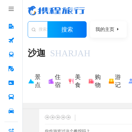
搜索
我的主页
搜索城市/景点/游记/问答/住宿
沙迦
SHARJAH
景
住
美
购
游
点
宿
食
物
记
|
你也游览过这个餐馆吗？