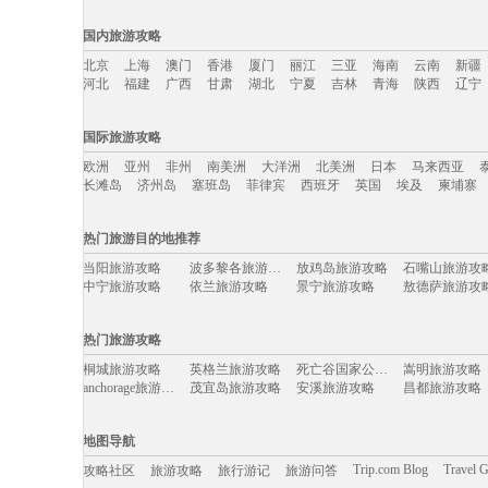
国内旅游攻略
北京
上海
澳门
香港
厦门
丽江
三亚
海南
云南
新疆
河北
福建
广西
甘肃
湖北
宁夏
吉林
青海
陕西
辽宁
国内旅游攻略移动入口：
国际旅游攻略
北京
上海
澳门
香港
厦门
丽江
三亚
海南
云南
新疆
欧洲
亚州
非州
南美洲
大洋洲
北美洲
日本
马来西亚
河北
福建
广西
甘肃
湖北
宁夏
吉林
青海
陕西
辽宁
长滩岛
济州岛
塞班岛
菲律宾
西班牙
英国
埃及
柬埔寨
国际旅游攻略移动入口：
热门旅游目的地推荐
欧洲
亚州
非州
南美洲
大洋洲
北美洲
日本
马来西亚
当阳旅游攻略
波多黎各旅游攻略
放鸡岛旅游攻略
石嘴山旅游攻
长滩岛
济州岛
塞班岛
菲律宾
西班牙
英国
埃及
柬埔寨
中宁旅游攻略
依兰旅游攻略
景宁旅游攻略
敖德萨旅游攻
费拉拉旅游攻略
哈里斯堡旅游攻略
宜宾旅游攻略
泰顺旅游攻略
摩洛哥旅游攻略
庐山旅游攻略
洛克旅游攻略
黔南旅游攻略
热门旅游攻略
丰宁坝上旅游攻略
法国旅游攻略
摩纳哥旅游攻略
怀特岛旅游攻
宜春旅游攻略
昆山旅游攻略
华盛顿州旅游攻略
赤水旅游攻略
桐城旅游攻略
英格兰旅游攻略
死亡谷国家公园旅游攻略
嵩明旅游攻略
永嘉旅游攻略
云浮旅游攻略
萨格勒布旅游攻略
锡安国家公
anchorage旅游攻略
茂宜岛旅游攻略
安溪旅游攻略
昌都旅游攻略
汤山旅游攻略
雅典旅游攻略
门多萨旅游攻略
兴安旅游攻略
围场旅游攻略
塞内加尔旅游攻略
以色列旅游攻略
普洱旅游攻略
施瓦茨旅游攻略
沙姆沙伊赫旅游攻略
萨米旅游攻略
阿曼旅游攻略
焦作旅游攻略
赤塔旅游攻略
布里斯托旅游攻略
圣多美旅游攻
万荣旅游攻略
大方旅游攻略
檀香山旅游攻略
易县旅游攻略
地图导航
江门旅游攻略
菲尼克斯旅游攻略
盘山旅游攻略
戈尔德旅游攻
科隆旅游攻略
san jose旅游攻略
泰宁旅游攻略
挪威旅游攻略
建水旅游攻略
天台旅游攻略
理塘旅游攻略
巴塞罗那
Trip.com Blog
Travel 
攻略社区
旅游攻略
旅行游记
旅游问答
花莲旅游攻略
woodbury旅游攻略
长乐旅游攻略
宿雾旅游攻略
斯洛文尼亚旅游攻略
溪口旅游攻略
第戎旅游攻略
坎贝尔旅游攻