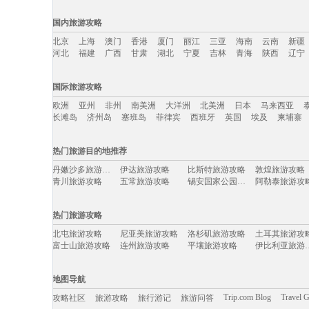
国内旅游攻略
北京
上海
澳门
香港
厦门
丽江
三亚
海南
云南
新疆
河北
福建
广西
甘肃
湖北
宁夏
吉林
青海
陕西
辽宁
国内旅游攻略移动入口：
国际旅游攻略
北京
上海
澳门
香港
厦门
丽江
三亚
海南
云南
新疆
欧洲
亚州
非州
南美洲
大洋洲
北美洲
日本
马来西亚
河北
福建
广西
甘肃
湖北
宁夏
吉林
青海
陕西
辽宁
长滩岛
济州岛
塞班岛
菲律宾
西班牙
英国
埃及
柬埔寨
国际旅游攻略移动入口：
热门旅游目的地推荐
欧洲
亚州
非州
南美洲
大洋洲
北美洲
日本
马来西亚
丹嫩沙多旅游攻略
伊达旅游攻略
比斯特旅游攻略
敦煌旅游攻略
长滩岛
济州岛
塞班岛
菲律宾
西班牙
英国
埃及
柬埔寨
青川旅游攻略
五常旅游攻略
锡安国家公园旅游攻略
阿勒泰旅游攻
三亚旅游攻略
巴林旅游攻略
神奈川县旅游攻略
兴安旅游攻略
土库曼斯坦旅游攻略
上岛旅游攻略
马特洪峰旅游攻略
科隆旅游攻略
热门旅游攻略
辉南旅游攻略
保利斯塔旅游攻略
建宁旅游攻略
五台山旅游攻
印第安纳州旅游攻略
永康旅游攻略
菲律宾旅游攻略
拉斯维加
北屯旅游攻略
尼亚美旅游攻略
洛杉矶旅游攻略
土耳其旅游攻
锡林郭勒盟旅游攻略
雅典旅游攻略
诸暨旅游攻略
抚仙湖旅游攻
富士山旅游攻略
连州旅游攻略
平壤旅游攻略
伊比利亚
大连旅游攻略
鞑靼斯坦共和国旅游攻略
玉溪旅游攻略
余杭旅游攻略
比勒陀利亚旅游攻略
信阳旅游攻略
广东旅游攻略
黑岛旅游攻略
桑坦德旅游攻略
奈梅亨旅游攻略
当阳旅游攻略
西和旅游攻略
阿姆斯特丹旅游攻略
罗斯托夫旅游攻略
常德旅游攻略
和林格尔
马里博尔旅游攻略
圣何塞旅游攻略
那曲旅游攻略
法国旅游攻略
地图导航
暹罗旅游攻略
凭祥旅游攻略
仙台旅游攻略
沙巴旅游攻略
陇南旅游攻略
浦江旅游攻略
布鲁姆旅游攻略
依兰旅游攻略
歙县旅游攻略
斯洛文尼亚旅游攻略
南疆旅游攻略
下龙湾旅游攻
Trip.com Blog
Travel 
攻略社区
旅游攻略
旅行游记
旅游问答
拉瓦尔品第旅游攻略
武威旅游攻略
番禺旅游攻略
遵化旅游攻略
马尔代夫旅游攻略
海南旅游攻略
尼亚加拉瀑布旅游攻略
龙川旅游攻略