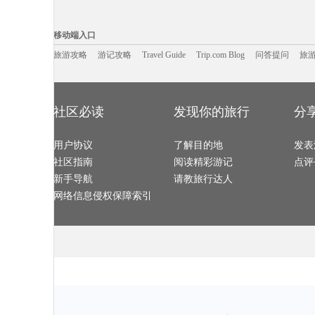
丹佛旅游攻略
昌黎旅游攻略
常州旅游攻略
辛辛那提
卡萨旅游攻略
舟山旅游攻略
连江旅游攻略
死亡谷国家
池州旅游攻略
永顺旅游攻略
拉奈岛旅游攻略
波兰旅游攻略
移动端入口:
印第安纳波利斯旅游攻略
巴拉望旅游攻略
唐山旅游攻略
九寨沟旅游攻
文庙旅游攻略
泸沽湖旅游攻略
泰和旅游攻略
台中旅游攻略
Trip.com Blog
Travel Guide
湟源旅游攻略
旅游资讯
南戴河旅游攻略
巴德岗旅游攻略
游记攻略
携程美食林
本溪旅游攻略
问
移动端入口
基辅旅游攻略
加利福尼亚州旅游攻略
河源旅游攻略
乡城旅游攻略
鹤峰旅游攻略
玉树旅游攻略
威尔士旅游攻略
惠来旅游攻略
普洱旅游攻略
诺邓旅游攻略
合阳旅游攻略
奥地利旅游攻
嵩山旅游攻略
旅游攻略
游记攻略
叶城旅游攻略
Travel Guide
如皋旅游攻略
Trip.com Blog
问答提问
旅
那曲地区
灵川旅游攻略
卡姆拉旅游攻略
沙姆沙伊赫旅游攻略
德州旅游攻略
锡吉里耶旅游攻略
会理旅游攻略
纳帕旅游攻略
会同旅游攻略
理县旅游攻略
哈萨克斯坦旅游攻略
埃塞俄比亚旅游攻略
蜜月岛旅游攻
麦迪逊旅游攻略
乌法旅游攻略
科右中旗旅游攻略
合肥旅游攻略
洛林旅游攻略
鹰潭旅游攻略
宁化旅游攻略
兴义旅游攻略
桃源旅游攻略
婆罗洲旅游攻略
布莱斯旅游攻略
泰和旅游攻略
伯明翰旅游攻略
平遥旅游攻略
苏拉威西旅游攻略
米兰旅游攻略
巴斯旅游攻略
沐川旅游攻略
山南旅游攻略
淳化旅游攻略
象山旅游攻略
永州旅游攻略
四川旅游攻略
西藏旅游攻略
社区必读
发现你的旅行
分
石家庄旅游攻略
白沙旅游攻略
溪口旅游攻略
博卡旅游攻略
贺州旅游攻略
沈家门旅游攻略
sydney旅游攻略
中宁旅游攻略
安特卫普旅游攻略
贝尔法斯特旅游攻略
象山旅游攻略
黄龙溪古
嘉兴旅游攻略
江孜旅游攻略
商洛旅游攻略
瓜州旅游攻略
湖南旅游攻略
高州旅游攻略
海拉尔旅游攻略
midway旅游攻略
阿克苏旅游攻略
用户协议
下地岛旅游攻略
了解目的地
西乌珠穆沁旗旅游攻略
万荣旅游攻略
发表
南雄旅游攻略
马其顿旅游攻略
莱芜旅游攻略
san francisco旅游攻略
陈巴尔虎旗旅游攻略
门源旅游攻略
阿马尔旅游攻略
会泽旅游攻略
社区指南
阅读精彩游记
点评
蒙特利尔旅游攻略
图瓦旅游攻略
辽源旅游攻略
昌吉旅游攻略
鸡冠洞旅游攻略
大庆旅游攻略
费拉拉旅游攻略
锡吉里耶
敦化旅游攻略
佛冈旅游攻略
南岛旅游攻略
内江旅游攻略
新手导航
请教旅行达人
仙都旅游攻略
顺义旅游攻略
仙居旅游攻略
崀山旅游攻略
大邑旅游攻略
白金汉旅游攻略
直布罗陀旅游攻略
长江三峡
科林旅游攻略
堪培拉旅游攻略
因斯布鲁克旅游攻略
永善旅游攻略
网络信息侵权保障索引
皮亚琴察旅游攻略
洛斯卡沃斯旅游攻略
霞浦旅游攻略
路易斯维
阿拉木图旅游攻略
西江苗寨旅游攻略
马赛旅游攻略
圣安东尼
大连旅游攻略
黑山旅游攻略
博卡拉旅游攻略
南海旅游攻略
岘港旅游攻略
科右中旗旅游攻略
江原道旅游攻略
大溪地旅游攻
博鳌旅游攻略
马里兰州旅游攻略
博德旅游攻略
塔曼尼加
迪庆旅游攻略
东湖旅游攻略
海宁旅游攻略
花莲旅游攻略
新昌旅游攻略
留尼汪旅游攻略
瑞丽旅游攻略
圣卢西亚
巴斯旅游攻略
黄石旅游攻略
新宾旅游攻略
淳安旅游攻略
丹凤旅游攻略
龙潭大峡谷旅游攻略
圣马力诺旅游攻略
集安旅游攻略
魁北克省旅游攻略
麦德林旅游攻略
和平旅游攻略
莆田旅游攻略
松江旅游攻略
凡尔赛旅游攻略
卡拉奇旅游攻略
马尼拉旅游攻
南岛旅游攻略
饶河旅游攻略
若羌旅游攻略
常德旅游攻略
爱丁堡旅游攻略
孝感旅游攻略
吉尔吉斯斯坦旅游攻略
昌平旅游攻略
卡萨旅游攻略
巴勒莫旅游攻略
南靖旅游攻略
西岭雪山
伊达旅游攻略
临朐旅游攻略
汤阴旅游攻略
波特兰旅游攻
喀什旅游攻略
巴林右旗旅游攻略
博德旅游攻略
中岳庙旅游攻
哈瓦那旅游攻略
朱家尖旅游攻略
甘南旅游攻略
德阳旅游攻略
锦州旅游攻略
伦敦旅游攻略
本溪旅游攻略
郑州旅游攻略
八里沟旅游攻略
闸坡旅游攻略
欧洲旅游攻略
朝鲜旅游攻略
兰纳旅游攻略
佛罗伦萨旅游攻略
曲阜旅游攻略
安吉旅游攻略