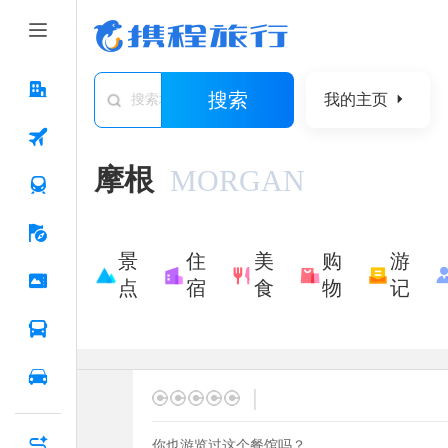
搜索
我的主页
搜索城市/景点/游记/问答/住宿
摩根
MORGAN
景
住
美
购
游
点
宿
食
物
记
|
你也游览过这个餐馆吗？