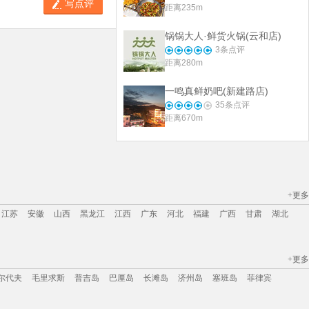
写点评
距离235m
锅锅大人·鲜货火锅(云和店)
3
条点评
距离280m
一鸣真鲜奶吧(新建路店)
35
条点评
距离670m
+更多
江苏
安徽
山西
黑龙江
江西
广东
河北
福建
广西
甘肃
湖北
+更多
江苏
安徽
山西
黑龙江
江西
广东
河北
福建
广西
甘肃
湖北
尔代夫
毛里求斯
普吉岛
巴厘岛
长滩岛
济州岛
塞班岛
菲律宾