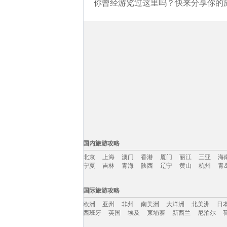
你曾经游览过这里吗？快来分享你的旅
国内旅游攻略
北京
上海
澳门
香港
厦门
丽江
三亚
海
宁夏
吉林
青海
陕西
辽宁
黄山
杭州
青
国内旅游攻略移动入口：
国际旅游攻略
北京
上海
澳门
香港
厦门
丽江
三亚
海
欧洲
亚州
非州
南美洲
大洋洲
北美洲
日
宁夏
吉林
青海
陕西
辽宁
黄山
杭州
青
西班牙
英国
埃及
柬埔寨
新西兰
尼泊尔