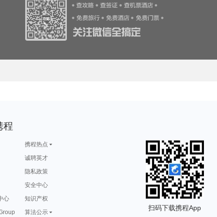
旅游攻略
德化旅游攻略
束河旅游攻略
宫古岛旅游攻略
龙里旅游攻略
游攻略
顺德旅游攻略
苏州旅游攻略
埃德蒙顿旅游攻略
波多黎各旅游攻略
游攻略
马达加斯加旅游攻略
通辽旅游攻略
丽江旅游攻略
图木舒克旅游攻略
游攻略
奈梅亨旅游攻略
蒙古旅游攻略
三门旅游攻略
哈利利旅游攻略
尼亚加拉瀑布旅游攻略
槟城旅游攻略
夏门旅游攻略
九华山旅游攻略
上虞旅游攻略
游攻略
句容旅游攻略
唐克旅游攻略
连平旅游攻略
凯恩斯旅游攻略
游攻略
深圳旅游攻略
湛江旅游攻略
新乡旅游攻略
太子港旅游攻略
游攻略
巽寮湾旅游攻略
箱根旅游攻略
达累斯萨拉姆旅游攻略
霍斯旅游攻略
游攻略
哈利利旅游攻略
洛林旅游攻略
荥经旅游攻略
宜兴旅游攻略
游攻略
施皮茨旅游攻略
圣地亚哥旅游攻略
东方旅游攻略
亚丁旅游攻略
游攻略
池州旅游攻略
安卡拉旅游攻略
汤阴旅游攻略
阿皮亚旅游攻略
新墨西哥州旅游攻略
马特旅游攻略
florence旅游攻略
野三坡旅游攻略
河南旅游攻略
旅游攻略
东湖旅游攻略
墨脱旅游攻略
斯特兰德旅游攻略
泸定旅游攻略
旅游攻略
保山旅游攻略
圣基茨和尼维斯旅游攻略
酒泉旅游攻略
成都旅游攻略
游攻略
罗甸旅游攻略
巍山旅游攻略
峨边旅游攻略
甘孜旅游攻略
沙姆沙伊赫旅游攻略
毛里求斯旅游攻略
栾川旅游攻略
靖安旅游攻略
巴马科旅游攻略
旅游攻略
晋中旅游攻略
圣克鲁斯旅游攻略
玛纳斯旅游攻略
沽源旅游攻略
游攻略
斯洛伐克旅游攻略
清徐旅游攻略
薄荷岛旅游攻略
雅典旅游攻略
游攻略
霞浦旅游攻略
铜陵旅游攻略
绵竹旅游攻略
宁波旅游攻略
旅游攻略
阿联酋旅游攻略
皮皮岛旅游攻略
沈阳旅游攻略
庐江旅游攻略
游攻略
海德公园旅游攻略
崇左旅游攻略
银滩旅游攻略
加拉帕戈斯旅游攻略
旅游攻略
阿拉木图旅游攻略
冰岛旅游攻略
普林斯顿旅游攻略
青城山旅游攻略
游攻略
那曲旅游攻略
东兴旅游攻略
延边旅游攻略
约克旅游攻略
游攻略
马祖旅游攻略
迁安旅游攻略
和平旅游攻略
天津旅游攻略
游攻略
乌兰布统草原旅游攻略
丹东旅游攻略
秦皇岛旅游攻略
芝加哥旅游攻略
旅游攻略
暹粒旅游攻略
西藏旅游攻略
道真旅游攻略
安阳旅游攻略
游攻略
布达佩斯旅游攻略
天水旅游攻略
保亭旅游攻略
希腊旅游攻略
游攻略
安吉旅游攻略
聊城旅游攻略
圣安德鲁斯旅游攻略
热那亚旅游攻略
游攻略
石嘴山旅游攻略
达州旅游攻略
连江旅游攻略
南海旅游攻略
鲍里索夫旅游攻略
塞拉旅游攻略
稻城旅游攻略
于都旅游攻略
桑给巴尔岛旅游攻略
携程
旅游攻略
巴尔的摩旅游攻略
同江旅游攻略
江陵旅游攻略
博尔塔拉旅游攻略
游攻略
华阴旅游攻略
滁州旅游攻略
淳安旅游攻略
海宁旅游攻略
波拉波拉岛旅游攻略
长汀县旅游攻略
鸡西旅游攻略
圣托里尼旅游攻略
纳什维尔旅游攻略
游攻略
台中旅游攻略
南充旅游攻略
分宜旅游攻略
北疆旅游攻略
游攻略
焦特普尔旅游攻略
利川旅游攻略
婆罗洲旅游攻略
潞城旅游攻略
携程热点
游攻略
贵阳旅游攻略
紫云旅游攻略
密苏里州旅游攻略
多伦旅游攻略
游攻略
普林斯顿旅游攻略
比萨旅游攻略
明月山旅游攻略
井冈山旅游攻略
游攻略
塞班岛旅游攻略
新喀里多尼亚旅游攻略
热浪岛旅游攻略
纳卡旅游攻略
诚聘英才
梅里雪山旅游攻略
三门峡旅游攻略
波德申旅游攻略
栾川旅游攻略
贺州旅游攻略
游攻略
秀山岛旅游攻略
爱琴海诸岛旅游攻略
婆罗洲旅游攻略
希腊旅游攻略
游攻略
衢州旅游攻略
湖州旅游攻略
圣西罗旅游攻略
东莞旅游攻略
隐私政策
游攻略
来宾旅游攻略
墨江旅游攻略
陇南旅游攻略
丹霞山旅游攻略
游攻略
本溪旅游攻略
法国旅游攻略
白沙旅游攻略
下地岛旅游攻略
游攻略
新北市旅游攻略
科伦坡旅游攻略
西雅图旅游攻略
盈江旅游攻略
游攻略
安全中心
泉州旅游攻略
敖德萨旅游攻略
佛罗里达旅游攻略
白俄罗斯旅游攻略
游攻略
瓜达拉哈拉旅游攻略
波尔多旅游攻略
从江旅游攻略
武当山旅游攻略
游攻略
意大利旅游攻略
新西兰旅游攻略
开曼群岛旅游攻略
伯尔尼旅游攻略
游攻略
瑞士旅游攻略
桑植旅游攻略
淮南旅游攻略
福克兰群岛旅游攻略
中心
知识产权
游攻略
阳山旅游攻略
兴安旅游攻略
naples旅游攻略
下龙湾旅游攻略
库克群岛旅游攻略
南京旅游攻略
天宁岛旅游攻略
汉堡旅游攻略
海盐旅游攻略
扫码下载携程App
游攻略
天柱山旅游攻略
阿姆斯特丹旅游攻略
四川旅游攻略
比尔旅游攻略
 Group
算法公示
旅游攻略
黔东南旅游攻略
赤水旅游攻略
永善旅游攻略
西西里旅游攻略