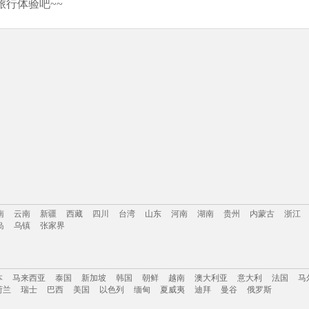
行体验吧~~
南
云南
新疆
西藏
四川
台湾
山东
河南
湖南
贵州
内蒙古
浙江
岛
乌镇
张家界
南
云南
新疆
西藏
四川
台湾
山东
河南
湖南
贵州
内蒙古
浙江
本
马来西亚
泰国
新加坡
韩国
朝鲜
越南
澳大利亚
意大利
法国
马
岛
乌镇
张家界
荷兰
瑞士
巴西
美国
以色列
缅甸
夏威夷
迪拜
曼谷
俄罗斯