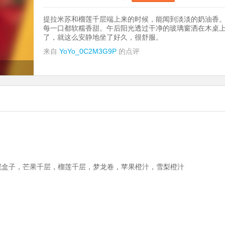
提拉米苏和榴莲千层端上来的时候，能闻到淡淡的奶油香
每一口都软糯香甜。午后阳光透过干净的玻璃窗洒在木桌
了，就这么安静地坐了好久，很舒服。
来自
YoYo_0C2M3G9P
的点评
泥盒子，芒果千层，榴莲千层，梦龙卷，苹果橙汁，雪梨橙汁