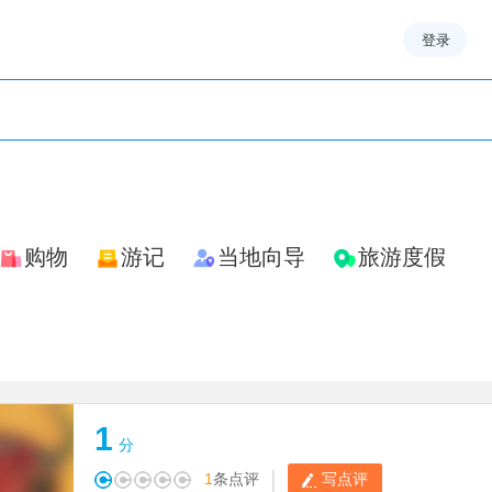
登录
购物
游记
当地向导
旅游度假
1
分
|
1
条点评
写点评