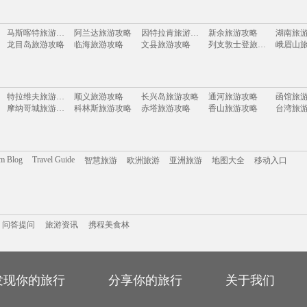
本
马来西亚
泰国
新加坡
韩国
朝鲜
越南
澳大利亚
意大利
法国
马
马斯喀特旅游攻略
阿兰达旅游攻略
因特拉肯旅游攻略
新余旅游攻略
湖南旅
荷兰
瑞士
巴西
美国
以色列
缅甸
夏威夷
迪拜
曼谷
俄罗斯
龙目岛旅游攻略
临海旅游攻略
文县旅游攻略
列支敦士登旅游攻略
峨眉山
布里斯托旅游攻略
midway旅游攻略
米科诺斯岛旅游攻略
爱尔兰旅游攻略
怀特岛
宾川旅游攻略
佛冈旅游攻略
德黑兰旅游攻略
tapas旅游攻略
玉树旅游攻略
格拉斯旅游攻略
广安旅游攻略
当雄旅游攻略
缙云旅
laksa旅游攻略
东海旅游攻略
留尼汪旅游攻略
塔拉斯旅游攻略
雅加达
特拉维夫旅游攻略
顺义旅游攻略
长兴岛旅游攻略
通河旅游攻略
函馆旅
绥化旅游攻略
自贡旅游攻略
喀麦隆旅游攻略
葡萄牙旅游攻略
阿里旅
摩纳哥城旅游攻略
科林斯旅游攻略
赤塔旅游攻略
香山旅游攻略
台湾旅
伊春旅游攻略
列城旅游攻略
濮阳旅游攻略
陇南旅游攻略
蒙扎旅
英格兰旅游攻略
墨西哥旅游攻略
阿拉善右旗旅游攻略
艾克斯旅游攻略
剑阁旅游攻略
绿岛旅游攻略
新昌旅游攻略
石头城旅游攻略
镇原旅游攻略
临江旅游攻略
龙里旅游攻略
泰国旅游攻略
永州旅
福伊旅游攻略
酒泉旅游攻略
土库曼旅游攻略
武汉旅游攻略
阿克苏
陶斯旅游攻略
当阳旅游攻略
哥斯达黎加旅游攻略
泸水旅游攻略
芷江旅
阿尔高旅游攻略
马特洪峰旅游攻略
思茅旅游攻略
斯图加特旅游攻略
月牙泉
西西里岛旅游攻略
灵川旅游攻略
波恩旅游攻略
padi旅游攻略
金沙旅
om Blog
Travel Guide
智慧旅游
欧洲旅游
亚洲旅游
地图大全
移动入口
阳泉旅游攻略
仙本那旅游攻略
郴州旅游攻略
和林格尔旅游攻略
塔拉斯旅游攻略
牛背山旅游攻略
松江旅游攻略
太地町旅游攻略
庐山旅
托斯卡纳旅游攻略
铜川旅游攻略
特拉布宗旅游攻略
威尔士旅游攻略
德阳旅游攻略
景洪旅游攻略
乃东旅游攻略
晋中旅游攻略
山海关
崀山旅游攻略
斯洛文尼亚旅游攻略
丹巴旅游攻略
衡水旅游攻略
圣保罗
荔波旅游攻略
那曲旅游攻略
布鲁日旅游攻略
菏泽旅游攻略
庆阳旅
丰宁旅游攻略
永善旅游攻略
东岛旅游攻略
马赛旅游攻略
携程美食林
尼维斯旅游攻略
问答提问
龙川旅游攻略
旅游攻略
宁武旅游攻略
内江旅游攻略
盐池旅
法罗群岛旅游攻略
江南旅游攻略
仰光旅游攻略
大同旅游攻略
卑尔根
北京旅游攻略
伊达旅游攻略
毕节旅游攻略
库伦旗旅游攻略
大石桥
常州旅游攻略
卡塞雷斯旅游攻略
吉尔吉斯旅游攻略
西岭雪山旅游攻略
问答提问
溧阳旅游攻略
旅游资讯
携程美食林
科尔多瓦旅游攻略
娄底旅游攻略
贝加尔湖旅游攻略
江南旅
娄底旅游攻略
塔什干旅游攻略
斋普尔旅游攻略
金昌旅游攻略
绥芬河
卡罗维发利旅游攻略
临沂旅游攻略
荆州旅游攻略
莱芜旅游攻略
特马旅
伊图里河旅游攻略
Pinnawela旅游攻略
高雄旅游攻略
莆田旅游攻略
黔南旅
和林格尔旅游攻略
雷克雅未克旅游攻略
辉南旅游攻略
新西兰旅游攻略
札幌旅
乐至旅游攻略
黄石国家公园旅游攻略
德阳旅游攻略
红原旅游攻略
芬奇旅
海门旅游攻略
松溪旅游攻略
莆田旅游攻略
十堰旅游攻略
应县旅
多哈旅游攻略
金泽旅游攻略
喀纳斯旅游攻略
通河旅游攻略
伊宁旅
大邑旅游攻略
圣克鲁斯旅游攻略
铜川旅游攻略
江孜旅游攻略
金坛旅
锦屏旅游攻略
毛里求斯旅游攻略
彼得堡旅游攻略
青川旅游攻略
荣成旅
发现你的旅行
分享你的旅行
关于我们
松阳旅游攻略
漠河旅游攻略
南澳旅游攻略
斯普利特旅游攻略
新加坡
黄南旅游攻略
哈密旅游攻略
千岛湖旅游攻略
广西旅游攻略
广元旅
六安旅游攻略
雷尼尔旅游攻略
唐山旅游攻略
吕宋岛旅游攻略
福鼎旅
米兰旅游攻略
仙游旅游攻略
摩纳哥旅游攻略
克拉玛依旅游攻略
都柏林
黄石旅游攻略
西江苗寨旅游攻略
鹿特丹旅游攻略
正定旅游攻略