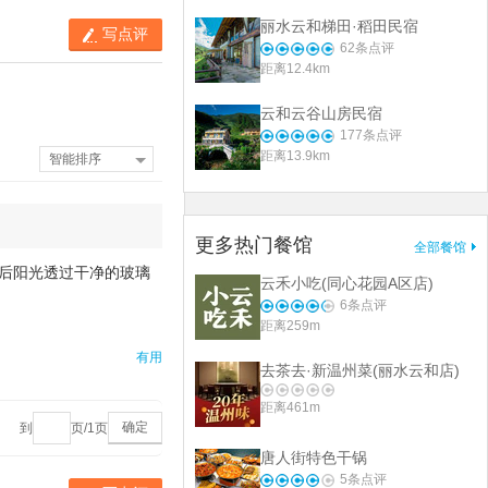
丽水云和梯田·稻田民宿
写点评
62
条点评
距离12.4km
云和云谷山房民宿
177
条点评
距离13.9km
智能排序
更多热门餐馆
全部餐馆
后阳光透过干净的玻璃
云禾小吃(同心花园A区店)
6
条点评
距离259m
有用
去茶去·新温州菜(丽水云和店)
距离461m
确定
到
页/
1
页
唐人街特色干锅
5
条点评