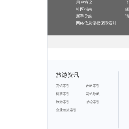
南屏旅游攻略
奈良旅游攻略
用户协议
宝鸡旅游攻略
平顶山旅游攻略
荥经旅游攻略
永康旅游攻略
博罗旅游攻略
奥兰多旅游攻略
韶山旅游攻略
社区指南
义乌旅游攻略
莱斯特旅游攻略
阿曼旅游攻略
印第安纳波利斯旅游攻略
科西嘉岛旅游攻略
彭山旅游攻略
丽水旅游攻略
布尔津旅游攻略
瓜州旅游攻略
新手导航
顺德旅游攻略
新泽西州旅游攻略
塞维利亚旅游攻略
马累旅游攻略
袋鼠岛旅游攻略
海港城旅游攻略
永泰旅游攻略
潮州旅游攻略
阳高旅游攻略
网络信息侵权保障索引
虎林旅游攻略
坎昆旅游攻略
康提旅游攻略
封开旅游攻略
巴哈马旅游攻略
亳州旅游攻略
斯特兰德旅游攻略
弗雷德里克旅游攻略
谢菲尔德旅游攻略
华沙旅游攻略
江孜旅游攻略
上川岛旅游攻略
岘港旅游攻略
圣多美旅游攻略
乐亭旅游攻略
松江旅游攻略
德累斯顿旅游攻略
沐川旅游攻略
丹佛旅游攻略
南靖旅游攻略
龙达旅游攻略
岱山旅游攻略
开普敦旅游攻略
比勒陀利亚旅游攻略
宿州旅游攻略
detroit旅游攻略
湖区旅游攻略
淳化旅游攻略
中岳庙旅游攻略
苏梅岛旅游攻略
约旦旅游攻略
崇州旅游攻略
西岭雪山旅游攻略
景洪旅游攻略
函馆旅游攻略
土耳其旅游攻略
黄龙旅游攻略
嵩明旅游攻略
贝鲁特旅游攻略
十堰旅游攻略
乌兰浩特旅游攻略
黔东南旅游攻略
仙游旅游攻略
奥尔良旅游攻略
凤凰旅游攻略
鲍里索夫旅游攻略
乌鲁木齐旅游攻略
虎林旅游攻略
池州旅游攻略
集安旅游攻略
济南旅游攻略
死海旅游攻略
富森旅游攻略
三江旅游攻略
亚特兰大旅游攻略
黑风洞旅游攻略
博洛尼亚旅游攻略
伊比利亚旅游攻略
北戴河旅游攻略
红海滩旅游攻略
浦城旅游攻略
华盛顿旅游攻略
丰宁旅游攻略
旅游资讯
洞头旅游攻略
兰州旅游攻略
杨州旅游攻略
克里米亚旅游攻略
贺州旅游攻略
马其顿旅游攻略
海港城旅游攻略
桂平旅游攻略
库克群岛旅游攻略
兴化旅游攻略
特里尔旅游攻略
巴基斯坦旅游攻略
班夫国家公园旅游攻略
孟买旅游攻略
台东旅游攻略
宾馆索引
攻略索引
神户旅游攻略
平利旅游攻略
africa旅游攻略
哈萨克斯坦旅游攻略
诏安旅游攻略
三明旅游攻略
井冈山旅游攻略
玛纳斯旅游攻略
石柱旅游攻略
机票索引
网站导航
巴林右旗旅游攻略
北川旅游攻略
怡保旅游攻略
毕尔巴鄂旅游攻略
牙买加旅游攻略
西昌旅游攻略
吕梁旅游攻略
棉兰老岛旅游攻略
黄山市旅游攻略
旅游索引
邮轮索引
放鸡岛旅游攻略
白滨旅游攻略
绥化旅游攻略
腾冲旅游攻略
淮南旅游攻略
巴西利亚旅游攻略
塞瓦斯托波尔旅游攻略
纽约州旅游攻略
博卡旅游攻略
企业差旅索引
维多利亚旅游攻略
奥林匹亚旅游攻略
西班牙旅游攻略
圣何塞旅游攻略
日内瓦旅游攻略
拉罗汤加岛旅游攻略
金斯顿旅游攻略
镇安旅游攻略
温哥华旅游攻略
嘉善旅游攻略
长汀县旅游攻略
揭阳旅游攻略
威尼斯旅游攻略
赫尔辛基旅游攻略
荆门旅游攻略
勒阿弗尔旅游攻略
临猗旅游攻略
潜江旅游攻略
湖口旅游攻略
加拿大旅游攻略
武宣旅游攻略
柳州旅游攻略
立陶宛旅游攻略
玉林旅游攻略