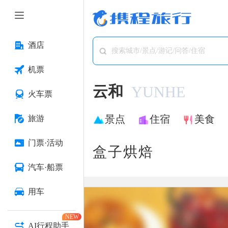
酒店
搜索城市/景点/游记/问答/住宿
机票
云和
YUNHE
火车票
景点
住宿
美食
旅游
门票·活动
盒子烘焙
汽车·船票
用车
NEW
AI行程助手