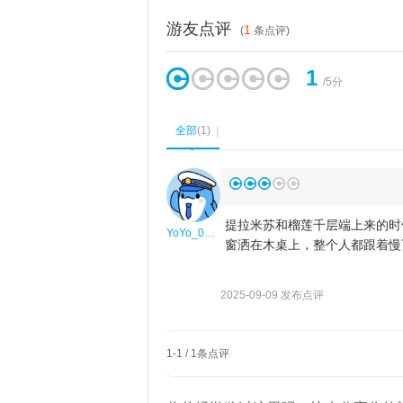
游友点评
1
(
条点评)
1
/5分
全部
(
1
)
◆
提拉米苏和榴莲千层端上来的时
YoYo_0C2M3G9P
窗洒在木桌上，整个人都跟着慢
2025-09-09 发布点评
1
-
1
/
1
条点评