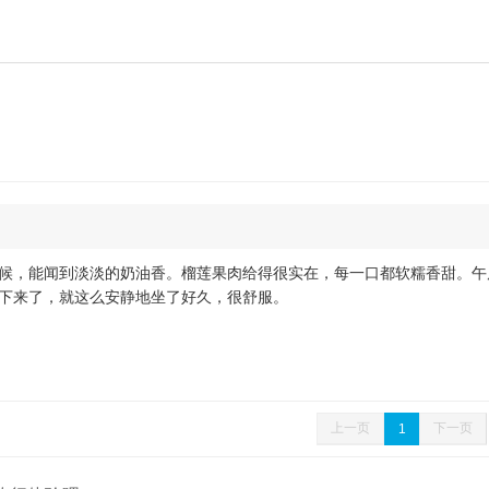
候，能闻到淡淡的奶油香。榴莲果肉给得很实在，每一口都软糯香甜。午
下来了，就这么安静地坐了好久，很舒服。
上一页
下一页
1