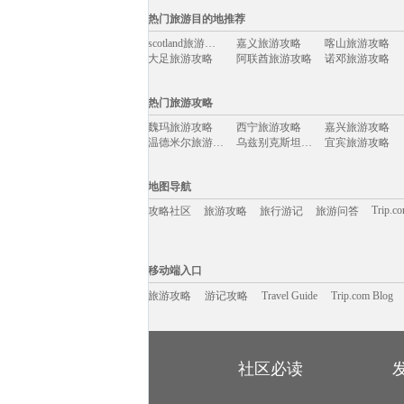
国际旅游攻略移动入口：
热门旅游目的地推荐
欧洲
亚州
非州
南美洲
大洋洲
北美洲
日
scotland旅游攻略
嘉义旅游攻略
喀山旅游攻略
西班牙
英国
埃及
柬埔寨
新西兰
尼泊尔
大足旅游攻略
阿联酋旅游攻略
诺邓旅游攻略
布加勒斯特旅游攻略
保利斯塔旅游攻略
曼德勒旅游攻略
琼海旅游攻略
平定旅游攻略
神奈川县旅游攻略
热门旅游攻略
纽伦堡旅游攻略
verona旅游攻略
和田旅游攻略
赫章旅游攻略
普洱旅游攻略
什邡旅游攻略
魏玛旅游攻略
西宁旅游攻略
嘉兴旅游攻略
休宁旅游攻略
黄冈旅游攻略
香山旅游攻略
温德米尔旅游攻略
乌兹别克斯坦旅游攻略
宜宾旅游攻略
新加坡旅游攻略
黑龙江旅游攻略
光泽旅游攻略
嘉峪关旅游攻略
波兰旅游攻略
廊坊旅游攻略
西归浦市旅游攻略
梧州旅游攻略
伊达旅游攻略
科林旅游攻略
汤加旅游攻略
加拉帕戈斯旅游攻略
西和旅游攻略
巴斯旅游攻略
维克旅游攻略
地图导航
天门旅游攻略
旧金山旅游攻略
土库曼斯坦旅游攻略
贵州旅游攻略
丘北旅游攻略
左云旅游攻略
巴厘岛旅游攻略
气仙沼市旅游攻略
孝感旅游攻略
Trip.c
攻略社区
旅游攻略
旅行游记
旅游问答
塔曼尼加拉旅游攻略
尼泊尔旅游攻略
佩尼亚旅游攻略
宁南旅游攻略
衢州旅游攻略
芽庄旅游攻略
胡志明市旅游攻略
长兴岛旅游攻略
温州旅游攻略
滨州旅游攻略
围场旅游攻略
张家港旅游攻略
房山旅游攻略
大堡礁旅游攻略
亚庇旅游攻略
移动端入口:
连云港旅游攻略
大埔旅游攻略
洞爷湖旅游攻略
海口旅游攻略
湟源旅游攻略
卡姆拉旅游攻略
Trip.com Blog
Travel Guide
哈尔滨旅游攻略
旅游资讯
通道旅游攻略
卡布拉旅游攻略
游记攻略
移动端入口
玉林旅游攻略
科罗拉多大峡谷旅游攻略
hollywood旅游攻略
东乡旅游攻略
维罗纳旅游攻略
延安旅游攻略
宝石岛旅游攻略
波兰旅游攻略
陶斯旅游攻略
青浦旅游攻略
旅游攻略
游记攻略
Travel Guide
赫尔辛基旅游攻略
南戴河旅游攻略
Trip.com Blog
曼谷旅游攻略
布宜诺斯艾利斯旅游攻略
巴拿马城旅游攻略
莱昂旅游攻略
烟台旅游攻略
北海旅游攻略
巴里旅游攻略
北爱尔兰旅游攻略
马尼拉旅游攻略
莫干山旅游攻略
安道尔共和国旅游攻略
桐城旅游攻略
施瓦茨旅游攻略
玛沁旅游攻略
榆林旅游攻略
米苏拉旅游攻略
少林寺旅游攻略
巴里旅游攻略
日本旅游攻略
西江苗寨旅游攻略
库布齐沙漠旅游攻略
的里雅斯特旅游攻略
留尼汪旅游攻略
德钦旅游攻略
天宁岛旅游攻略
龙门石窟旅游攻略
万隆旅游攻略
社区必读
阿马尔旅游攻略
文县旅游攻略
杜塞尔多夫旅游攻略
江阴旅游攻略
格罗兹尼旅游攻略
商丘旅游攻略
花都旅游攻略
湖北旅游攻略
保定旅游攻略
托莱多旅游攻略
三山岛旅游攻略
太湖旅游攻略
宜春旅游攻略
死亡谷国家公园旅游攻略
库克山旅游攻略