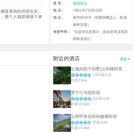
菜 系：
面包甜点
电 话：
+8613575391208
。榴莲果肉给得很实在，
上，整个人都跟着慢下来
地 址：
新华街44号（和圆快餐边上，欧派
橱柜后面）
免责申明：
*仅提供信息展示，如信息有误请及
时联系我们
附近的酒店
更多
云逸的院子别墅(云和梯田景区店)
1302
条点评
距离13km
景宁七号院民宿
195
条点评
距离18.6km
云和甲舍在田间健康民宿
95
条点评
距离14.9km