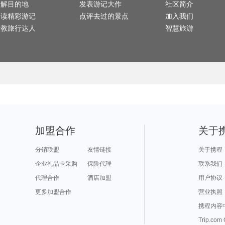
了解目的地
车臣共和国旅游攻略
满月岛旅游攻略
发表游记大作
慕尼黑旅游攻略
松原旅游攻略
社区简介
南美洲
博登湖旅游攻略
昭通旅游攻略
贝洛奥里藏特旅游攻略
平定旅游攻略
龙门旅
楠溪江旅游攻略
长春旅游攻略
长海旅游攻略
七台河旅游攻略
山东旅
阅读精彩游记
点评去过的景点
加入我们
五家渠旅游攻略
原平旅游攻略
雅江旅游攻略
博鳌旅游攻略
安远旅
东山旅游攻略
巢湖旅游攻略
卡莫纳旅游攻略
勒阿弗尔旅游攻略
文成旅游攻略
卡姆拉旅游攻略
科西嘉旅游攻略
马拉桑旅游攻略
忻州旅
请教旅行达人
智慧旅游
涞源旅游攻略
那霸旅游攻略
纳帕旅游攻略
丹佛旅游攻略
库车旅
惠州旅游攻略
察隅旅游攻略
马德里旅游攻略
大洋洲旅游攻略
大理旅
东营旅游攻略
乐山旅游攻略
兴宁旅游攻略
比利时旅游攻略
靖西旅
门头沟旅游攻略
日本旅游攻略
西山旅游攻略
大叻旅游攻略
牛津旅
塘栖旅游攻略
新疆旅游攻略
棕榈泉旅游攻略
angelina旅游攻略
益阳旅
卢森堡旅游攻略
多维尔旅游攻略
圣安东尼奥旅游攻略
哈尔施塔特旅游攻略
扎兰屯旅游攻略
古尔旅游攻略
科茨旅游攻略
魁北克市旅游攻略
普拉托
平武旅游攻略
里昂旅游攻略
三亚 旅游攻略
萍乡旅游攻略
波尔图
非洲旅游攻略
卡拉奇旅游攻略
安庆旅游攻略
揭阳旅游攻略
智利旅
釜山旅游攻略
土耳其旅游攻略
卡帕莱旅游攻略
青州旅游攻略
安阳旅游攻略
景德镇旅游攻略
云龙旅游攻略
安溪旅游攻略
海螺沟
同江旅游攻略
千岛湖旅游攻略
卡普里旅游攻略
敦煌旅游攻略
银滩旅
普宁旅游攻略
陈巴尔虎旗旅游攻略
高要旅游攻略
文庙旅游攻略
蔚县旅
纽伦堡旅游攻略
马斯喀特旅游攻略
奈良旅游攻略
高雄旅游攻略
绚丽岛
天台山旅游攻略
安达曼-尼科巴群岛旅游攻略
古北水镇旅游攻略
平潭旅游攻略
尼奥旅
博乐旅游攻略
塔什干旅游攻略
镇安旅游攻略
门多萨旅游攻略
柬埔寨
茂宜岛旅游攻略
合山旅游攻略
新奥尔良旅游攻略
西沙群岛旅游攻略
东京旅
澳大利亚旅游攻略
车臣共和国旅游攻略
阿勒泰旅游攻略
赤峰旅游攻略
新山旅
从江旅游攻略
洪江旅游攻略
中卫旅游攻略
屏东旅游攻略
韩城旅
仙桃旅游攻略
泰顺旅游攻略
金瓜石旅游攻略
湛江旅游攻略
湄洲岛
芽庄旅游攻略
邛崃旅游攻略
沙溪古镇旅游攻略
火山口湖旅游攻略
罗索旅
北戴河旅游攻略
广汉旅游攻略
米苏拉塔旅游攻略
布莱斯旅游攻略
广元旅
科摩罗旅游攻略
阿勒泰旅游攻略
鄂尔多斯旅游攻略
安娜堡旅游攻略
南澳旅
温州旅游攻略
萨拉曼卡旅游攻略
明斯克旅游攻略
白玉县旅游攻略
加盟合作
关于
尤金旅游攻略
尼甘布旅游攻略
鼓浪屿旅游攻略
天津旅游攻略
东戴河
大荔旅游攻略
兰溪旅游攻略
朝阳旅游攻略
密云旅游攻略
台南旅
西乌珠穆沁旗旅游攻略
明斯克旅游攻略
锡林浩特旅游攻略
桃园旅游攻略
神池旅游攻略
新疆旅游攻略
法国旅游攻略
丙中洛旅游攻略
衡山旅
神农架旅游攻略
天目山旅游攻略
大岛旅游攻略
勒芒旅游攻略
蒙自旅
分销联盟
友情链接
关于携程
四国旅游攻略
瑶里旅游攻略
山打根旅游攻略
布卡旅游攻略
淮安旅
africa旅游攻略
四姑娘山旅游攻略
禹州旅游攻略
济源旅游攻略
右玉旅
ireland旅游攻略
印第安纳波利斯旅游攻略
鹤壁旅游攻略
博德旅游攻略
仙台旅
企业礼品卡采购
保险代理
联系我们
台北旅游攻略
万州旅游攻略
伊利诺伊州旅游攻略
呼伦贝尔旅游攻略
巴林右旗旅游攻略
寻甸旅游攻略
阜阳旅游攻略
塞哥维亚旅游攻略
四川旅
下川岛旅游攻略
汉堡旅游攻略
亚速尔群岛旅游攻略
北屯旅游攻略
三原旅
代理合作
酒店加盟
用户协议
蓬莱旅游攻略
米科诺斯岛旅游攻略
普卡旅游攻略
怀化旅游攻略
特纳旅
长白旅游攻略
苏黎世旅游攻略
奥斯汀旅游攻略
云南旅游攻略
德宏旅
板门店旅游攻略
克里特岛旅游攻略
兴隆旅游攻略
户县旅游攻略
会安旅
更多加盟合作
圣弗朗西斯科旅游攻略
圣安东尼奥旅游攻略
尼斯湖旅游攻略
圣米歇尔山旅游攻略
营业执照
连州旅
武隆旅游攻略
石台旅游攻略
张掖旅游攻略
曲靖旅游攻略
图片旅
德清旅游攻略
三清山旅游攻略
齐齐哈尔旅游攻略
马里兰旅游攻略
阿坝旅
永安旅游攻略
沙溪古镇旅游攻略
大庆旅游攻略
马特洪峰旅游攻略
昆山旅
携程内容
安提瓜和巴布达旅游攻略
淄博旅游攻略
挪威旅游攻略
永定旅游攻略
旅顺旅
布拉格旅游攻略
湖州旅游攻略
特拉布宗旅游攻略
林州旅游攻略
云和旅游攻略
黄姚古镇旅游攻略
石台旅游攻略
周宁旅游攻略
海宁旅
Trip.com
棉花堡旅游攻略
绿岛旅游攻略
玫瑰海岸旅游攻略
多伦多旅游攻略
马尔康