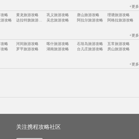
+更多
尔代夫
毛里求斯
普吉岛
巴厘岛
长滩岛
济州岛
塞班岛
菲律宾
游攻略
黄龙旅游攻略
巩义旅游攻略
唐山旅游攻略
理塘旅游攻略
旅游攻略
达拉特旗旅游攻略
吴忠旅游攻略
阿拉尔旅游攻略
阿格拉旅游攻略
旅游攻略
蚌埠旅游攻略
华盛顿州旅游攻略
野三坡旅游攻略
芒市旅游攻略
bangkok旅游攻略
乌兰巴托旅游攻略
赵县旅游攻略
塔河旅游攻略
南浔旅游攻略
+更多
游攻略
保定旅游攻略
巴黎旅游攻略
邦咯岛旅游攻略
宕昌旅游攻略
旅游攻略
英格兰旅游攻略
拉脱维亚旅游攻略
越南旅游攻略
肇庆旅游攻略
游攻略
河间旅游攻略
喀什旅游攻略
石垣岛旅游攻略
五常旅游攻略
游攻略
南极旅游攻略
拿撒勒旅游攻略
波尔多旅游攻略
耶路撒冷旅游攻略
游攻略
罗平旅游攻略
湖南旅游攻略
台儿庄旅游攻略
房山旅游攻略
游攻略
金沙滩旅游攻略
匹兹堡旅游攻略
蒙山旅游攻略
名古屋旅游攻略
洛斯卡沃斯旅游攻略
金华旅游攻略
黎平旅游攻略
黄金海岸旅游攻略
佳县旅游攻略
印第安纳旅游攻略
周庄旅游攻略
美国旅游攻略
资兴旅游攻略
固原旅游攻略
游攻略
大兴安岭旅游攻略
洛伊克巴德旅游攻略
平谷旅游攻略
毛里塔尼亚旅游攻略
旅游攻略
里约热内卢旅游攻略
兰屿旅游攻略
江原道旅游攻略
慈城旅游攻略
+更多
游攻略
梅尔斯堡旅游攻略
锡耶纳旅游攻略
马拉加旅游攻略
绩溪旅游攻略
旅游攻略
阿尔坎塔拉旅游攻略
元阳旅游攻略
洛桑旅游攻略
图瓦卢旅游攻略
游攻略
布莱顿旅游攻略
神仙珊瑚岛旅游攻略
angelina旅游攻略
富士山旅游攻略
塞尔维亚旅游攻略
巴彦淖尔旅游攻略
悉尼旅游攻略
梅尔斯堡旅游攻略
江门旅游攻略
游攻略
浑源旅游攻略
伊春旅游攻略
休斯敦旅游攻略
长滩旅游攻略
阿巴嘎旗旅游攻略
来宾旅游攻略
美奈旅游攻略
三水旅游攻略
雅江旅游攻略
旅游攻略
佛冈旅游攻略
意大利旅游攻略
波尔旅游攻略
东极岛旅游攻略
旅游攻略
黑山旅游攻略
溪口旅游攻略
康提旅游攻略
海牙旅游攻略
游攻略
章丘旅游攻略
弥勒旅游攻略
甘肃旅游攻略
蒙山旅游攻略
苏门答腊旅游攻略
西西里旅游攻略
文莱旅游攻略
乌法旅游攻略
老挝旅游攻略
游攻略
银川旅游攻略
石嘴山旅游攻略
合肥旅游攻略
思茅旅游攻略
旅游攻略
小樽旅游攻略
巴塞尔旅游攻略
昌都旅游攻略
苏拉威西旅游攻略
旅游攻略
迈阿密旅游攻略
海德堡旅游攻略
鹿儿岛县旅游攻略
华山旅游攻略
克罗地亚旅游攻略
檀香山旅游攻略
靖边旅游攻略
湘西旅游攻略
大理旅游攻略
游攻略
焦特普尔旅游攻略
天堂海滩旅游攻略
苏梅岛旅游攻略
合川旅游攻略
旅游攻略
博鳌旅游攻略
ireland旅游攻略
约翰内斯堡旅游攻略
尼亚美旅游攻略
游攻略
增城旅游攻略
图木舒克旅游攻略
沈家门旅游攻略
石勒苏益格旅游攻略
游攻略
华欣旅游攻略
淳安旅游攻略
武义旅游攻略
塞拉旅游攻略
游攻略
哈勃岛旅游攻略
沽源旅游攻略
涿州旅游攻略
伊图里河旅游攻略
游攻略
龙川旅游攻略
兰纳旅游攻略
圣多美旅游攻略
扬州旅游攻略
游攻略
尖峰岭旅游攻略
加勒旅游攻略
马山旅游攻略
辉县旅游攻略
游攻略
利马旅游攻略
桑给巴尔岛旅游攻略
阆中旅游攻略
汤加旅游攻略
游攻略
广西旅游攻略
安庆旅游攻略
雁荡山旅游攻略
中东旅游攻略
游攻略
吉林旅游攻略
北海道旅游攻略
法属波利尼西亚旅游攻略
贝鲁特旅游攻略
关注携程攻略社区
旅游攻略
华沙旅游攻略
阿斯塔纳旅游攻略
永顺旅游攻略
annapolis旅游攻略
游攻略
西递旅游攻略
合肥旅游攻略
天堂岛旅游攻略
少女峰旅游攻略
游攻略
宝石岛旅游攻略
赣州旅游攻略
桑坦德旅游攻略
漳州旅游攻略
旅游攻略
坎贝尔旅游攻略
宜兰旅游攻略
北领地旅游攻略
卢克索旅游攻略
法属波利尼西亚旅游攻略
京都旅游攻略
乌兰察布旅游攻略
嵊州旅游攻略
崇左旅游攻略