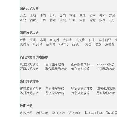
国内旅游攻略
北京
上海
澳门
香港
厦门
丽江
三亚
海南
云南
新疆
河北
福建
广西
甘肃
湖北
宁夏
吉林
青海
陕西
辽宁
国内旅游攻略移动入口：
国际旅游攻略
北京
上海
澳门
香港
厦门
丽江
三亚
海南
云南
新疆
欧洲
亚州
非州
南美洲
大洋洲
北美洲
日本
马来西亚
河北
福建
广西
甘肃
湖北
宁夏
吉林
青海
陕西
辽宁
长滩岛
济州岛
塞班岛
菲律宾
西班牙
英国
埃及
柬埔寨
国际旅游攻略移动入口：
热门旅游目的地推荐
欧洲
亚州
非州
南美洲
大洋洲
北美洲
日本
马来西亚
凯里旅游攻略
台湾旅游攻略
圣弗朗西斯科旅游攻略
annapolis
长滩岛
济州岛
塞班岛
菲律宾
西班牙
英国
埃及
柬埔寨
营口旅游攻略
珊瑚岛旅游攻略
长兴旅游攻略
广南旅游攻略
高雄旅游攻略
齐齐哈尔旅游攻略
苏格兰旅游攻略
大叻旅游攻略
洛伊克巴德旅游攻略
汉堡旅游攻略
海拉尔旅游攻略
朱家尖旅游攻
热门旅游攻略
兰溪旅游攻略
新乡旅游攻略
丽水旅游攻略
渭南旅游攻略
Pinnawela旅游攻略
叶城旅游攻略
圣卢西亚旅游攻略
秘鲁旅游攻略
彼得堡旅游攻略
甪直旅游攻略
婆罗洲旅游攻略
潞城旅游攻略
电白旅游攻略
长白旅游攻略
加拿大旅游攻略
西江苗寨
沐川旅游攻略
龙游旅游攻略
万宁旅游攻略
芬奇旅游攻略
波多黎各旅游攻略
民丹岛旅游攻略
africa旅游攻略
海参崴旅游攻
巫山旅游攻略
宁波旅游攻略
汉诺威旅游攻略
松阳旅游攻略
陇南旅游攻略
鸡冠洞旅游攻略
共和旅游攻略
巴拿马旅游攻
门源旅游攻略
宜兰旅游攻略
勒阿弗尔旅游攻略
科尔多瓦
三宝垄旅游攻略
珀斯旅游攻略
乌布旅游攻略
云县旅游攻略
地图导航
加那利群岛旅游攻略
永善旅游攻略
哈萨克斯坦旅游攻略
加尔各答
剑桥旅游攻略
韩国旅游攻略
卡普里旅游攻略
普拉托旅游攻
南靖旅游攻略
台中旅游攻略
利雅得旅游攻略
法国旅游攻略
Trip.com Blog
Travel 
攻略社区
旅游攻略
旅行游记
旅游问答
科莫旅游攻略
海口旅游攻略
奥斯陆旅游攻略
内蒙古旅游攻
防城港旅游攻略
瓦伦西亚旅游攻略
左云旅游攻略
巴音郭楞