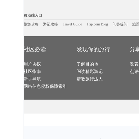
温州旅游攻略
大西洋城旅游攻略
日月潭旅游攻略
八里沟旅游攻
阳山旅游攻略
吉尔吉斯旅游攻略
海参崴旅游攻略
巴里旅游攻略
普吉岛旅游攻略
黄龙旅游攻略
雷克雅未克旅游攻略
马丘比丘
移动端入口:
费拉拉旅游攻略
纳什维尔旅游攻略
甘孜旅游攻略
东京旅游攻略
道孚旅游攻略
格林纳达旅游攻略
温泉旅游攻略
文县旅游攻略
Trip.com Blog
Travel Guide
福冈旅游攻略
旅游资讯
房山旅游攻略
茶陵旅游攻略
游记攻略
携程美食林
浙江旅游攻略
问
移动端入口
太鲁阁旅游攻略
戛纳旅游攻略
通辽旅游攻略
阳江旅游攻略
墨西哥旅游攻略
重庆旅游攻略
巴彦淖尔旅游攻略
晋江旅游攻略
奥兰多旅游攻略
九江旅游攻略
纳帕旅游攻略
阿拉木图
南雄旅游攻略
旅游攻略
游记攻略
八里沟旅游攻略
Travel Guide
遂宁旅游攻略
Trip.com Blog
问答提问
大庆旅游攻略
旅
江陵旅游攻略
阿维尼翁旅游攻略
常州旅游攻略
休斯顿旅游攻
芜湖旅游攻略
厄恩湖旅游攻略
匈牙利旅游攻略
赞比亚旅游攻
敦化旅游攻略
吐鲁番旅游攻略
黄山旅游攻略
布拉加旅游攻
石灰岩海岸旅游攻略
斯特兰德旅游攻略
斯塔德旅游攻略
仙女山旅游攻
嘉善旅游攻略
南戴河旅游攻略
花莲旅游攻略
阳春旅游攻略
雷尼尔旅游攻略
锦州旅游攻略
开普敦旅游攻略
金门旅游攻略
江阴旅游攻略
察隅旅游攻略
万丹旅游攻略
五大连池
惠东旅游攻略
惠州旅游攻略
鹤峰旅游攻略
斯洛伐克
长春旅游攻略
塞班岛旅游攻略
上海旅游攻略
屏南旅游攻略
社区必读
发现你的旅行
分
伯罗奔尼撒旅游攻略
雅安旅游攻略
贵阳旅游攻略
瓜州旅游攻略
宁夏旅游攻略
荔波旅游攻略
宿务旅游攻略
虎林旅游攻略
大兴安岭旅游攻略
义乌旅游攻略
北海道旅游攻略
爱德华王子
墨尔本旅游攻略
太阳岛旅游攻略
鄂尔多斯旅游攻略
维戈旅游攻略
同仁旅游攻略
阿拉善右旗旅游攻略
铜川旅游攻略
沙巴旅游攻略
华欣旅游攻略
用户协议
赣州旅游攻略
了解目的地
玉溪旅游攻略
惠东旅游攻略
发表
四明山旅游攻略
哈尔施塔特旅游攻略
敖德萨旅游攻略
牛津旅游攻略
伊斯兰堡旅游攻略
南屏旅游攻略
阿塞拜疆旅游攻略
金寨旅游攻略
社区指南
阅读精彩游记
点评
盐湖城旅游攻略
沃尔夫斯堡旅游攻略
哈密旅游攻略
馆陶旅游攻略
加拉帕戈斯旅游攻略
福海旅游攻略
卡拉旅游攻略
巴厘岛旅游攻
庐山旅游攻略
资阳旅游攻略
龙岩旅游攻略
宜宾旅游攻略
新手导航
请教旅行达人
玉树旅游攻略
乐昌旅游攻略
新墨西哥州旅游攻略
塞哥维亚
达累斯萨拉姆旅游攻略
布尔津旅游攻略
无锡旅游攻略
松江旅游攻略
阿拉贡旅游攻略
新宾旅游攻略
凡尔赛旅游攻略
分宜旅游攻略
网络信息侵权保障索引
扎兰屯旅游攻略
吉马良斯旅游攻略
天目山旅游攻略
益阳旅游攻略
阿尔卑斯山旅游攻略
黄南旅游攻略
南通旅游攻略
爱尔兰旅游攻
小樽旅游攻略
莫斯科旅游攻略
浑源旅游攻略
永州旅游攻略
都柏林旅游攻略
晋中旅游攻略
阿根廷旅游攻略
罗索旅游攻略
纽黑文旅游攻略
苏梅旅游攻略
屏东旅游攻略
芙花芬岛
汶川旅游攻略
基辅旅游攻略
圣彼得堡旅游攻略
顺化旅游攻略
白沙旅游攻略
瑞丽旅游攻略
兰卡威旅游攻略
塔拉斯旅游攻
堪培拉旅游攻略
常德旅游攻略
绿岛旅游攻略
比勒陀利
福克兰群岛旅游攻略
长江三峡旅游攻略
富春江旅游攻略
忻州旅游攻略
什邡旅游攻略
玉环旅游攻略
色达县旅游攻略
门头沟旅游攻
布加勒斯特旅游攻略
班加罗尔旅游攻略
新北市旅游攻略
平定旅游攻略
达州旅游攻略
十堰旅游攻略
五台山旅游攻略
埃森旅游攻略
嵊州旅游攻略
乐东旅游攻略
克鲁姆洛夫旅游攻略
自贡旅游攻略
庄河旅游攻略
宿雾旅游攻略
长葛旅游攻略
达卡旅游攻略
波拉波拉岛旅游攻略
抚松旅游攻略
白洋淀旅游攻略
安纳西旅游攻
博罗旅游攻略
兴宁旅游攻略
石狮旅游攻略
金坛旅游攻略
莱斯特旅游攻略
安塔利亚旅游攻略
洛阳旅游攻略
聊城旅游攻略
秀山旅游攻略
四国旅游攻略
石勒苏益格旅游攻略
圣路易斯
阿尔高旅游攻略
新昌旅游攻略
旧金山旅游攻略
舟山旅游攻略
蒙古旅游攻略
丘北旅游攻略
大兴安岭旅游攻略
多哥旅游攻略