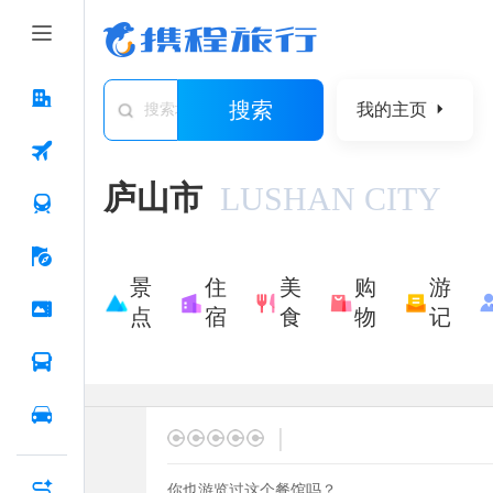
搜索
我的主页
搜索城市/景点/游记/问答/住宿
庐山市
LUSHAN CITY
景
住
美
购
游
点
宿
食
物
记
|
你也游览过这个餐馆吗？