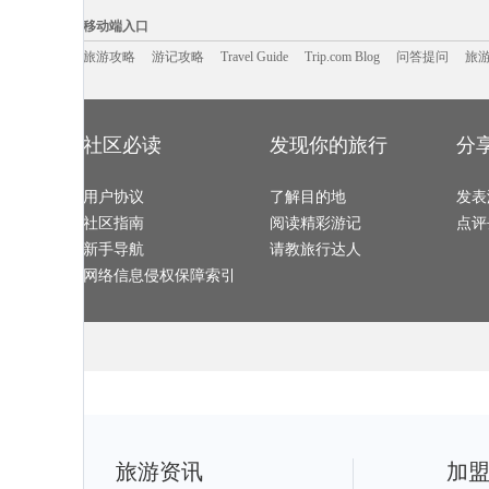
邢台旅游攻略
文县旅游攻略
大堡礁旅游攻略
布鲁日旅游攻
石头城旅游攻略
西和旅游攻略
云台山旅游攻略
卢布尔雅
Trip.com Blog
Travel Guide
增城旅游攻略
旅游资讯
江口旅游攻略
阿兰达旅游攻略
游记攻略
携程美食林
库伦旗旅游攻
问
移动端入口
互助旅游攻略
易县旅游攻略
乌尤尼旅游攻略
应县旅游攻略
阿拉善盟旅游攻略
安顺旅游攻略
布隆迪旅游攻略
乌鲁木齐
依兰旅游攻略
乐清旅游攻略
章丘旅游攻略
罗斯托夫
南屏旅游攻略
旅游攻略
游记攻略
常德旅游攻略
Travel Guide
金昌旅游攻略
Trip.com Blog
问答提问
巴林旅游攻略
旅
香格里拉旅游攻略
海螺沟旅游攻略
左云旅游攻略
玛纳斯旅游攻
阿坝旅游攻略
庐江旅游攻略
澎湖旅游攻略
bangkok旅游攻略
纽约旅游攻略
韶关旅游攻略
佛坪旅游攻略
华欣旅游攻略
兰纳旅游攻略
句容旅游攻略
华欣旅游攻略
摩尔曼斯
圣西罗旅游攻略
海南藏族自治州旅游攻略
赣州旅游攻略
苏比克湾
广元旅游攻略
宜昌旅游攻略
华沙旅游攻略
白金汉旅游攻
彭山旅游攻略
遵义旅游攻略
台湾旅游攻略
金边旅游攻略
高州旅游攻略
底特律旅游攻略
仙游旅游攻略
台南旅游攻略
神奈川县旅游攻略
大方旅游攻略
雷尼尔旅游攻略
玉溪旅游攻略
社区必读
发现你的旅行
分
玉山旅游攻略
下川岛旅游攻略
梅里达旅游攻略
酒泉旅游攻略
西归浦市旅游攻略
乐山旅游攻略
武胜旅游攻略
塔拉斯旅游攻
科特迪瓦旅游攻略
马特洪峰旅游攻略
阿马尔旅游攻略
唐山旅游攻略
六盘水旅游攻略
甘南旅游攻略
保加利亚旅游攻略
南屏旅游攻略
邯郸旅游攻略
巴登巴登旅游攻略
水原旅游攻略
西双版纳
岘港旅游攻略
用户协议
雪乡旅游攻略
了解目的地
佛罗伦萨旅游攻略
韩城旅游攻略
发表
张掖旅游攻略
德阳旅游攻略
溧阳旅游攻略
皮亚琴察
海门旅游攻略
安提瓜和巴布达旅游攻略
南靖旅游攻略
蓟县旅游攻略
社区指南
阅读精彩游记
点评
鞑靼斯坦共和国旅游攻略
新乡旅游攻略
上海旅游攻略
比萨旅游攻略
儋州旅游攻略
列城旅游攻略
临汾旅游攻略
鹿儿岛旅游攻
沂水旅游攻略
麦迪逊旅游攻略
甘孜旅游攻略
余姚旅游攻略
新手导航
请教旅行达人
埃德蒙顿旅游攻略
南阳市旅游攻略
锡安国家公园旅游攻略
捷克旅游攻略
万宁旅游攻略
门头沟旅游攻略
蓝毗尼旅游攻略
图木舒克
南昌旅游攻略
大邱旅游攻略
吴江旅游攻略
兰溪旅游攻略
网络信息侵权保障索引
台湾旅游攻略
四川旅游攻略
平武旅游攻略
马特旅游攻略
laksa旅游攻略
龙潭大峡谷旅游攻略
湘潭旅游攻略
青浦旅游攻略
盐山旅游攻略
罗德里格斯旅游攻略
宿雾旅游攻略
河源旅游攻略
大洋洲旅游攻略
新港旅游攻略
张家界旅游攻略
巴厘岛旅游攻
london旅游攻略
尼斯旅游攻略
石垣岛旅游攻略
田纳西州
法兰克福旅游攻略
武汉旅游攻略
月桂岛旅游攻略
大丰旅游攻略
桐乡旅游攻略
鹰潭旅游攻略
巴拉望旅游攻略
格陵兰岛
南京旅游攻略
嵩山旅游攻略
亚拉巴马州旅游攻略
同江旅游攻略
索契旅游攻略
格拉茨旅游攻略
鼓浪屿旅游攻略
大理市旅游攻
多哥旅游攻略
大嵛山岛旅游攻略
九乡旅游攻略
锦屏旅游攻略
平定旅游攻略
宾川旅游攻略
喀麦隆旅游攻略
奥地利旅游攻
黔东南旅游攻略
金斯顿旅游攻略
马其顿旅游攻略
连云港旅游攻
上虞旅游攻略
番禺旅游攻略
波德申旅游攻略
湖北旅游攻略
新德里旅游攻略
新竹旅游攻略
静冈县旅游攻略
合山旅游攻略
惠灵顿旅游攻略
鹿港旅游攻略
恩施旅游攻略
蔚县旅游攻略
潞城旅游攻略
西乌珠穆沁旗旅游攻略
萨拉曼卡旅游攻略
伯罗奔尼
宁德旅游攻略
东戴河旅游攻略
曲靖旅游攻略
开化旅游攻略
泰晤士旅游攻略
爱沙尼亚旅游攻略
炉霍旅游攻略
东乡旅游攻略
瑞丽旅游攻略
台州旅游攻略
攀枝花旅游攻略
开平旅游攻略
亚速尔群岛旅游攻略
贺州旅游攻略
罗甸旅游攻略
景德镇旅游攻
利川市旅游攻略
福泉旅游攻略
毛里塔尼亚旅游攻略
卢戈旅游攻略
旅游资讯
加
金曼旅游攻略
兰纳旅游攻略
巴尔的摩旅游攻略
布鲁日旅游攻
富宁旅游攻略
加尔各答旅游攻略
格兰德旅游攻略
和平旅游攻略