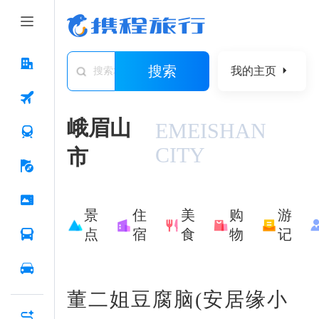
搜索
我的主页
搜索城市/景点/游记/问答/住宿
峨眉山
EMEISHAN
CITY
市
景
住
美
购
游
点
宿
食
物
记
董二姐豆腐脑(安居缘小