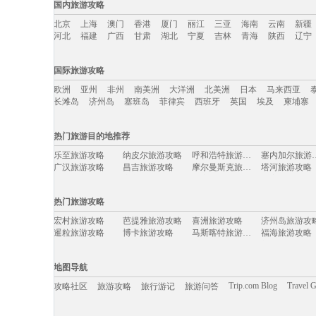
国内旅游攻略
北京
上海
澳门
香港
厦门
丽江
三亚
海南
云南
新疆
河北
福建
广西
甘肃
湖北
宁夏
吉林
青海
陕西
辽宁
国内旅游攻略移动入口：
国际旅游攻略
北京
上海
澳门
香港
厦门
丽江
三亚
海南
云南
新疆
欧洲
亚州
非州
南美洲
大洋洲
北美洲
日本
马来西亚
河北
福建
广西
甘肃
湖北
宁夏
吉林
青海
陕西
辽宁
长滩岛
济州岛
塞班岛
菲律宾
西班牙
英国
埃及
柬埔寨
国际旅游攻略移动入口：
热门旅游目的地推荐
欧洲
亚州
非州
南美洲
大洋洲
北美洲
日本
马来西亚
乐至旅游攻略
纳皮尔旅游攻略
呼和浩特旅游攻略
塞内加尔
长滩岛
济州岛
塞班岛
菲律宾
西班牙
英国
埃及
柬埔寨
广汉旅游攻略
昌吉旅游攻略
摩尔曼斯克旅游攻略
塔河旅游攻略
班达亚齐旅游攻略
库车旅游攻略
埃塞俄比亚旅游攻略
卡塞雷斯
波尔旅游攻略
石灰岩海岸旅游攻略
青海旅游攻略
薄荷岛旅游攻
热门旅游攻略
石狮旅游攻略
周庄古镇旅游攻略
格罗兹尼旅游攻略
萨拉斯旅游攻
峨边旅游攻略
绩溪旅游攻略
克伦威尔旅游攻略
sydney旅游攻
宏村旅游攻略
芭提雅旅游攻略
喜洲旅游攻略
济州岛旅游攻
大足旅游攻略
中山詹园旅游攻略
双廊旅游攻略
马拉桑旅游攻
暹粒旅游攻略
博卡旅游攻略
马斯喀特旅游攻略
福海旅游攻略
所罗门群岛旅游攻略
纳帕旅游攻略
山打根旅游攻略
浑源旅游攻略
盘锦旅游攻略
玛沁旅游攻略
福伊旅游攻略
彰化旅游攻略
九江旅游攻略
美瑛町旅游攻略
丙中洛旅游攻略
江门旅游攻略
萨拉斯旅游攻略
泰安旅游攻略
辉县旅游攻略
当涂旅游攻略
日本旅游攻略
哈库拉旅游攻略
佛冈旅游攻略
内罗毕旅游攻
地图导航
宿务旅游攻略
赞比亚旅游攻略
富士山旅游攻略
七台河旅游攻
瑞典旅游攻略
山南旅游攻略
赵县旅游攻略
福州旅游攻略
札幌旅游攻略
磐安旅游攻略
尼亚加拉旅游攻略
资源旅游攻略
Trip.com Blog
Travel 
攻略社区
旅游攻略
旅行游记
旅游问答
奉节旅游攻略
怀柔旅游攻略
奥尔良旅游攻略
德累斯顿
鸡冠洞旅游攻略
大连旅游攻略
江都旅游攻略
秀山岛旅游攻
镇远古镇旅游攻略
黎平旅游攻略
卡尼岛旅游攻略
兰州旅游攻略
赫尔辛基旅游攻略
九乡旅游攻略
维戈旅游攻略
嵩明旅游攻略
印第安纳波利斯旅游攻略
尖峰岭旅游攻略
阿雅达岛旅游攻略
诸暨旅游攻略
移动端入口: