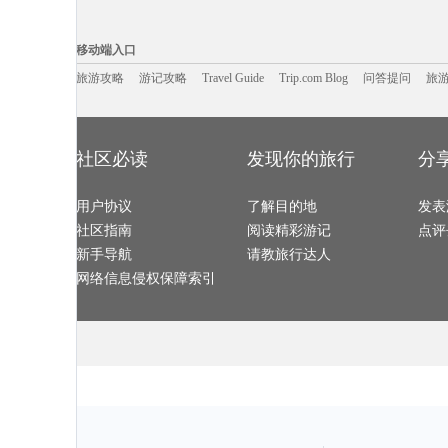
东乌旗旅游攻略
槟城旅游攻略
明尼阿波利斯旅游攻略
米易旅游攻略
锡吉里耶旅游攻略
布隆迪旅游攻略
磐安旅游攻略
理塘旅游攻略
吴桥旅游攻略
马达加斯加旅游攻略
高野山旅游攻略
抚仙湖旅游攻
移动端入口:
资兴旅游攻略
周庄古镇旅游攻略
龙胜旅游攻略
克拉玛依
三门峡旅游攻略
霍邱旅游攻略
福州旅游攻略
西雅图旅游攻
Trip.com Blog
Travel Guide
林州旅游攻略
旅游资讯
韩国旅游攻略
中卫旅游攻略
游记攻略
携程美食林
grasse旅游攻略
问
移动端入口
海参崴旅游攻略
卡普里旅游攻略
勒芒旅游攻略
高雄旅游攻略
缙云旅游攻略
集安旅游攻略
纽伦堡旅游攻略
商洛旅游攻略
石柱旅游攻略
布拉格旅游攻略
特立尼达旅游攻略
黟县旅游攻略
遂宁旅游攻略
旅游攻略
游记攻略
莱昂旅游攻略
Travel Guide
五寨旅游攻略
Trip.com Blog
问答提问
多维尔旅游攻
旅
萨哈林旅游攻略
新北市旅游攻略
乃东旅游攻略
奉节旅游攻略
齐齐哈尔旅游攻略
五河旅游攻略
香山旅游攻略
拉托维亚
温泉旅游攻略
五泄旅游攻略
内乡旅游攻略
清远旅游攻略
个旧旅游攻略
关林旅游攻略
密山旅游攻略
新泽西州
横店旅游攻略
临沧旅游攻略
昭通旅游攻略
海口旅游攻略
莱斯特旅游攻略
萨摩亚旅游攻略
景宁旅游攻略
都江堰旅游攻
三水旅游攻略
广西旅游攻略
英国旅游攻略
东方旅游攻略
武威旅游攻略
利马旅游攻略
临汾旅游攻略
黔西南旅游攻
石台旅游攻略
暹粒旅游攻略
湖北旅游攻略
诸葛八卦
社区必读
发现你的旅行
分
华沙旅游攻略
华雷斯旅游攻略
伊宁旅游攻略
塞维利亚
莱茵河谷旅游攻略
平塘旅游攻略
绥芬河旅游攻略
阿拉善盟
杜塞尔多夫旅游攻略
乃东旅游攻略
名古屋旅游攻略
珊瑚岛旅游攻
香港旅游攻略
汉密尔顿旅游攻略
凯恩斯旅游攻略
临沂旅游攻略
米易旅游攻略
介休旅游攻略
锡林郭勒盟旅游攻略
长白山旅游攻
用户协议
苏黎世湖旅游攻略
枫丹白露旅游攻略
了解目的地
格兰德旅游攻略
发表
直布罗陀
蓝毗尼旅游攻略
亚速尔群岛旅游攻略
滨海旅游攻略
热浪岛旅游攻
东山旅游攻略
泰顺旅游攻略
惠州旅游攻略
绩溪旅游攻略
社区指南
阅读精彩游记
点评
马尔代夫旅游攻略
摩洛哥旅游攻略
廊坊旅游攻略
利兹旅游攻略
北川旅游攻略
沙溪古镇旅游攻略
商洛旅游攻略
库布齐沙
宜春旅游攻略
海西旅游攻略
户县旅游攻略
中山旅游攻略
新手导航
请教旅行达人
思茅旅游攻略
釜山旅游攻略
格拉斯哥旅游攻略
五指山旅游攻
北京旅游攻略
沙美岛旅游攻略
佩特拉旅游攻略
锡林浩特
米克诺斯镇旅游攻略
凤县旅游攻略
福建土楼旅游攻略
武胜旅游攻略
网络信息侵权保障索引
莫干山旅游攻略
黑龙江旅游攻略
那曲旅游攻略
虎门旅游攻略
尼亚美旅游攻略
襄阳旅游攻略
特纳旅游攻略
九州旅游攻略
天柱山旅游攻略
嘉义旅游攻略
兴义旅游攻略
印度尼西
赞比亚旅游攻略
月桂岛旅游攻略
屏东旅游攻略
康提旅游攻略
纳什维尔旅游攻略
牡丹江旅游攻略
日本旅游攻略
尼亚美旅游攻
太阳谷旅游攻略
河北旅游攻略
马累旅游攻略
石垣岛旅游攻
奥斯汀旅游攻略
温德米尔旅游攻略
儋州旅游攻略
潮州旅游攻略
华雷斯旅游攻略
运城旅游攻略
马其顿旅游攻略
法兰克福
赫尔辛基旅游攻略
格拉斯哥旅游攻略
槟城旅游攻略
宿务旅游攻略
尼斯湖旅游攻略
黔南旅游攻略
利马索尔旅游攻略
华山旅游攻略
金坛旅游攻略
长兴旅游攻略
penang旅游攻略
龙岩旅游攻略
松阳旅游攻略
琼海旅游攻略
波尔旅游攻略
卡拉奇旅游攻
但尼丁旅游攻略
马丘比丘旅游攻略
曼哈顿旅游攻略
朱家角旅游攻
柏林旅游攻略
汉密尔顿岛旅游攻略
渭南旅游攻略
靖安旅游攻略
池州旅游攻略
博卡拉旅游攻略
bangkok旅游攻略
芷江旅游攻略
纽约旅游攻略
科特迪瓦旅游攻略
宿务旅游攻略
涿州旅游攻略
板门店旅游攻略
波士顿旅游攻略
塔河旅游攻略
淮安旅游攻略
拉托维亚旅游攻略
塔曼尼加拉旅游攻略
吉林市旅游攻略
潜江旅游攻略
阿曼旅游攻略
金斯顿旅游攻略
奥斯陆旅游攻略
蓝湾旅游攻略
周庄旅游攻略
长葛旅游攻略
七仙岭旅游攻略
杜塞尔多