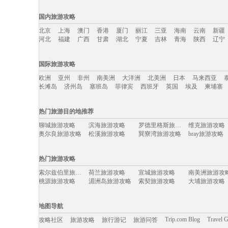
国内旅游攻略
北京
上海
澳门
香港
厦门
丽江
三亚
海南
云南
新疆
河北
福建
广西
甘肃
湖北
宁夏
吉林
青海
陕西
辽宁
国内旅游攻略移动入口：
国际旅游攻略
北京
上海
澳门
香港
厦门
丽江
三亚
海南
云南
新疆
欧洲
亚州
非州
南美洲
大洋洲
北美洲
日本
马来西亚
河北
福建
广西
甘肃
湖北
宁夏
吉林
青海
陕西
辽宁
长滩岛
济州岛
塞班岛
菲律宾
西班牙
英国
埃及
柬埔寨
国际旅游攻略移动入口：
热门旅游目的地推荐
欧洲
亚州
非州
南美洲
大洋洲
北美洲
日本
马来西亚
聊城旅游攻略
滨海旅游攻略
罗德里格斯旅游攻略
维克旅游攻略
长滩岛
济州岛
塞班岛
菲律宾
西班牙
英国
埃及
柬埔寨
奥尔良旅游攻略
松溪旅游攻略
巽寮湾旅游攻略
bray旅游攻略
金寨旅游攻略
大叻旅游攻略
马六甲旅游攻略
富国岛旅游攻
福冈旅游攻略
乌兰布统草原旅游攻略
宜良旅游攻略
亚马孙河
热门旅游攻略
波西塔诺旅游攻略
阿塞拜疆旅游攻略
诺邓旅游攻略
会泽旅游攻略
爱沙尼亚旅游攻略
达州旅游攻略
石梅湾旅游攻略
德国旅游攻略
索尔兹伯里旅游攻略
荷兰旅游攻略
宣城旅游攻略
南美洲旅游攻
西澳旅游攻略
海宁旅游攻略
富春江旅游攻略
突尼斯市
桃源旅游攻略
湄洲岛旅游攻略
索契旅游攻略
大埔旅游攻略
洪泽旅游攻略
顺德旅游攻略
塞班岛旅游攻略
当涂旅游攻略
开化旅游攻略
石林旅游攻略
防城港旅游攻略
济南旅游攻略
新丰旅游攻略
科摩罗旅游攻略
三清山旅游攻略
从化旅游攻略
象山旅游攻略
霞浦旅游攻略
千岛湖旅游攻略
湄南河旅游攻
兰卡威旅游攻略
特拉布宗旅游攻略
海林旅游攻略
日内瓦湖
地图导航
龙潭大峡谷旅游攻略
巴拉旅游攻略
梅里雪山旅游攻略
维克旅游攻略
文莱旅游攻略
车臣共和国旅游攻略
西乌珠穆沁旗旅游攻略
黔东南旅游攻
玻利维亚旅游攻略
midway旅游攻略
巴林旅游攻略
棕榈岛旅游攻
Trip.com Blog
Travel 
攻略社区
旅游攻略
旅行游记
旅游问答
江西旅游攻略
坦桑尼亚旅游攻略
堪培拉旅游攻略
蓝湾旅游攻略
巢湖旅游攻略
会理旅游攻略
诺姆旅游攻略
加利福尼亚