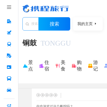
搜索
我的主页
搜索城市/景点/游记/问答/住宿
铜鼓
TONGGU
景
住
美
购
游
点
宿
食
物
记
|
你也游览过这个餐馆吗？