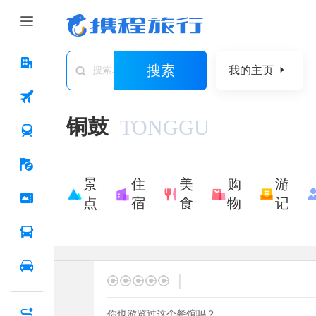
搜索
我的主页
搜索城市/景点/游记/问答/住宿
铜鼓
TONGGU
景
住
美
购
游
点
宿
食
物
记
|
你也游览过这个餐馆吗？