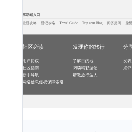
基辅旅游攻略
栾川旅游攻略
海南藏族自治州旅游攻略
圣安德鲁
san francisco旅游攻略
凉山旅游攻略
沙溪古镇旅游攻略
苏门答腊
随州旅游攻略
西归浦市旅游攻略
内罗毕旅游攻略
云龙旅游攻略
移动端入口:
新奥尔良旅游攻略
嵊泗旅游攻略
汾西旅游攻略
新德里旅游攻
纽黑文旅游攻略
岱山旅游攻略
萨尔茨堡旅游攻略
怀特岛旅游攻
Trip.com Blog
Travel Guide
波特兰旅游攻略
旅游资讯
芭提雅旅游攻略
游记攻略
伯恩茅斯旅游攻略
携程美食林
吴桥旅游攻略
问
移动端入口
江西旅游攻略
日内瓦湖旅游攻略
吉马良斯旅游攻略
黑山旅游攻略
峨边旅游攻略
圣弗朗西斯科旅游攻略
密云旅游攻略
泰国旅游攻略
满月岛旅游攻略
爱沙尼亚旅游攻略
临沧旅游攻略
连城旅游攻略
埃森旅游攻略
旅游攻略
游记攻略
顺化旅游攻略
Travel Guide
Trip.com Blog
维多利亚瀑布旅游攻略
问答提问
和平旅游攻略
旅
冲绳岛旅游攻略
永新旅游攻略
巴斯旅游攻略
亚速尔群
卢塞恩旅游攻略
印度尼西亚旅游攻略
美瑛町旅游攻略
菲尼克斯
宁化旅游攻略
棉兰老岛旅游攻略
鹿特丹旅游攻略
洞爷湖旅游攻
盐池旅游攻略
马拉桑旅游攻略
格拉斯哥旅游攻略
福建旅游攻略
科西嘉旅游攻略
山海关旅游攻略
塞拉利昂旅游攻略
兰纳旅游攻略
mona旅游攻略
尼亚加拉瀑布旅游攻略
坝上旅游攻略
佛罗里达
洛林旅游攻略
天柱山旅游攻略
长沙旅游攻略
万州旅游攻略
维也纳旅游攻略
亚庇旅游攻略
胡志明市旅游攻略
克孜勒旅游攻
佛罗里达旅游攻略
和平旅游攻略
诸城旅游攻略
德国旅游攻略
社区必读
发现你的旅行
分
和县旅游攻略
亚马孙河旅游攻略
桂林旅游攻略
织金旅游攻略
台儿庄旅游攻略
丰都旅游攻略
槟城旅游攻略
第戎旅游攻略
左云旅游攻略
罗甸旅游攻略
当雄旅游攻略
西柏坡旅游攻
辽源旅游攻略
南雄旅游攻略
连江旅游攻略
华盛顿州
黔东南旅游攻略
齐齐哈尔旅游攻略
卢克索旅游攻略
永州旅游攻略
通河旅游攻略
用户协议
伊瓜苏瀑布旅游攻略
了解目的地
荔浦旅游攻略
兴隆旅游攻略
发表
晋中旅游攻略
grasse旅游攻略
澳门旅游攻略
斯特兰德
华雷斯旅游攻略
釜山旅游攻略
石勒苏益格旅游攻略
徐州旅游攻略
社区指南
阅读精彩游记
点评
美国旅游攻略
博乐旅游攻略
卢戈旅游攻略
台北旅游攻略
约克旅游攻略
洛阳旅游攻略
南靖旅游攻略
南戴河旅游攻
比萨旅游攻略
奥地利旅游攻略
墨西哥旅游攻略
鹿港旅游攻略
新手导航
请教旅行达人
长海旅游攻略
巴德岗旅游攻略
吐鲁番旅游攻略
马耳他岛
堪培拉旅游攻略
德令哈旅游攻略
房山旅游攻略
毕节旅游攻略
杜伊斯堡旅游攻略
多维尔旅游攻略
永定旅游攻略
格拉斯哥
网络信息侵权保障索引
重庆旅游攻略
安塔利亚旅游攻略
克里米亚半岛旅游攻略
班加罗尔
马山旅游攻略
围场旅游攻略
密尔沃基旅游攻略
中宁旅游攻略
武威旅游攻略
岩手县旅游攻略
芒市旅游攻略
克鲁姆洛
洛杉矶旅游攻略
红原旅游攻略
于都旅游攻略
攀枝花旅游攻
诸暨旅游攻略
白金岛旅游攻略
佳木斯旅游攻略
神农架旅游攻
龙井旅游攻略
章丘旅游攻略
尤金旅游攻略
汉诺威旅游攻
瑞丽旅游攻略
美奈旅游攻略
建宁旅游攻略
卢布林旅游攻
西西里岛旅游攻略
塞维利亚旅游攻略
库伦旗旅游攻略
袋鼠岛旅游攻
介休旅游攻略
鹤岗旅游攻略
丹东旅游攻略
莱昂旅游攻略
纽约旅游攻略
淳化旅游攻略
玫瑰海岸旅游攻略
宝兴旅游攻略
陵水旅游攻略
赫章旅游攻略
旅顺旅游攻略
广东旅游攻略
葫芦岛旅游攻略
稻城旅游攻略
土库曼旅游攻略
象山旅游攻略
丹麦旅游攻略
宝石岛旅游攻略
宿雾旅游攻略
普吉旅游攻略
马来西亚旅游攻略
米克诺斯镇旅游攻略
青州旅游攻略
河源旅游攻略
莽山旅游攻略
德国旅游攻略
雷州旅游攻略
丹凤旅游攻略
武胜旅游攻略
皮皮岛旅游攻略
辉县旅游攻略
埃勒旅游攻略
郴州旅游攻略
博卡拉旅游攻略
文庙旅游攻略
汉密尔顿
汉源旅游攻略
勒芒旅游攻略
梅尔斯堡旅游攻略
衡山旅游攻略
阳高旅游攻略
酒泉旅游攻略
香格里拉旅游攻略
鄂木斯克
句容旅游攻略
蒙特雷旅游攻略
南平旅游攻略
庐山旅游攻略