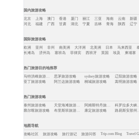
国内旅游攻略
北京
上海
澳门
香港
厦门
丽江
三亚
海南
云南
新疆
河北
福建
广西
甘肃
湖北
宁夏
吉林
青海
陕西
辽宁
国内旅游攻略移动入口：
国际旅游攻略
北京
上海
澳门
香港
厦门
丽江
三亚
海南
云南
新疆
欧洲
亚州
非州
南美洲
大洋洲
北美洲
日本
马来西亚
河北
福建
广西
甘肃
湖北
宁夏
吉林
青海
陕西
辽宁
长滩岛
济州岛
塞班岛
菲律宾
西班牙
英国
埃及
柬埔寨
国际旅游攻略移动入口：
热门旅游目的地推荐
欧洲
亚州
非州
南美洲
大洋洲
北美洲
日本
马来西亚
马特洪峰旅游攻略
思茅旅游攻略
sydney旅游攻略
辽阳旅游攻略
长滩岛
济州岛
塞班岛
菲律宾
西班牙
英国
埃及
柬埔寨
亚丁旅游攻略
阿兰达旅游攻略
桐城旅游攻略
嵩明旅游攻略
加那利群岛旅游攻略
巴彦淖尔旅游攻略
多伦旅游攻略
留尼汪旅游攻
蓝湾旅游攻略
丹霞山旅游攻略
乐东旅游攻略
顺德旅游攻略
热门旅游攻略
伯尔尼旅游攻略
包头旅游攻略
埃德蒙顿旅游攻略
安纳西旅游攻
拉萨旅游攻略
合山旅游攻略
黄果树旅游攻略
岐山旅游攻略
泰州旅游攻略
天堂海滩旅游攻略
阿姆斯特丹旅游攻略
科罗拉多大
呼和浩特旅游攻略
宣城旅游攻略
瓦努阿图旅游攻略
文山旅游攻略
廓尔喀旅游攻略
布里斯班旅游攻略
康定旅游攻略
路易斯安那
洪泽旅游攻略
辛辛那提旅游攻略
绵阳旅游攻略
龙达旅游攻略
塔曼尼加拉旅游攻略
贵阳旅游攻略
婆罗浮屠旅游攻略
汉堡旅游攻略
潍坊旅游攻略
西江千户苗寨旅游攻略
雅典旅游攻略
博卡拉旅游攻
宣城旅游攻略
普林斯顿旅游攻略
顺昌旅游攻略
檀香山旅游攻
london旅游攻略
满洲里旅游攻略
北岛旅游攻略
东戴河旅游攻
地图导航
萨哈林旅游攻略
清远旅游攻略
印度旅游攻略
卢龙旅游攻略
尼甘布旅游攻略
墨尔本旅游攻略
亚布力旅游攻略
下地岛旅游攻
磐安旅游攻略
黔西南旅游攻略
纳帕旅游攻略
冲绳县旅游攻
Trip.com Blog
Travel 
攻略社区
旅游攻略
旅行游记
旅游问答
湖州旅游攻略
蚌埠旅游攻略
鹤峰旅游攻略
剑川旅游攻略
湄南河旅游攻略
德累斯顿旅游攻略
奎屯旅游攻略
陇南旅游攻略