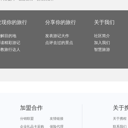
阿布扎比旅游攻略
赤塔旅游攻略
歙县旅游攻略
俄罗斯旅游攻略
静冈县
仙桃旅游攻略
腾冲旅游攻略
七仙岭旅游攻略
铜陵旅游攻略
苏梅岛
延边旅游攻略
加勒旅游攻略
阳江旅游攻略
北领地旅游攻略
东海旅
平谷旅游攻略
西江苗寨旅游攻略
新北市旅游攻略
乌兰察布旅游攻略
古北水镇旅游攻略
连云港旅游攻略
长沙旅游攻略
儋州旅游攻略
雷州旅
涿州旅游攻略
雷州旅游攻略
特纳旅游攻略
英德旅游攻略
榆次旅
马里博尔旅游攻略
布拉加旅游攻略
唐山旅游攻略
额济纳旗旅游攻略
兰卡威
龙海旅游攻略
高野山旅游攻略
曼谷旅游攻略
双廊旅游攻略
平遥旅
马累旅游攻略
尖峰岭旅游攻略
廊坊旅游攻略
文莱旅游攻略
天柱山
发现你的旅行
分享你的旅行
关于我们
高州旅游攻略
铜仁旅游攻略
米苏拉塔旅游攻略
纽伦堡旅游攻略
敖德萨旅游攻略
汤山旅游攻略
埃德蒙顿旅游攻略
象山旅游攻略
虎门旅
萨拉斯旅游攻略
昆卡旅游攻略
美奈旅游攻略
新德里旅游攻略
华盛顿
宁波旅游攻略
哈特福德旅游攻略
朝鲜旅游攻略
马提尼克旅游攻略
曲阜旅
遂昌旅游攻略
鹤岗旅游攻略
思茅旅游攻略
普兰旅游攻略
会安旅
了解目的地
定州旅游攻略
咸宁旅游攻略
发表游记大作
奎屯旅游攻略
黄南旅游攻略
社区简介
富士山
尼斯湖旅游攻略
佛冈旅游攻略
牛津旅游攻略
西西里岛旅游攻略
防城港旅游攻略
长兴旅游攻略
越南旅游攻略
陵川旅游攻略
万州旅
阅读精彩游记
点评去过的景点
加入我们
宁海旅游攻略
马耳他岛旅游攻略
肇庆旅游攻略
棕榈岛旅游攻略
绵阳旅
抚仙湖旅游攻略
苏门答腊旅游攻略
龙虎山旅游攻略
魁北克市旅游攻略
哈根旅
束河旅游攻略
马萨诸塞州旅游攻略
马提尼克旅游攻略
苏州旅游攻略
伊达旅
请教旅行达人
智慧旅游
西哈努克旅游攻略
米苏拉塔旅游攻略
巴德岗旅游攻略
桑坦德旅游攻略
武宣旅
热那亚旅游攻略
摩洛哥旅游攻略
库克山旅游攻略
三清山旅游攻略
多哈旅
泉州旅游攻略
阳朔旅游攻略
斋普尔旅游攻略
麦德林旅游攻略
黑水县
路易斯维尔旅游攻略
施瓦茨旅游攻略
玛沁旅游攻略
圣保罗旅游攻略
沃尔夫斯堡旅游攻略
特马旅游攻略
长春旅游攻略
锡林浩特旅游攻略
佩特拉
放鸡岛旅游攻略
新奥尔良旅游攻略
蒙古旅游攻略
贝加尔湖旅游攻略
长白山旅游攻略
庐江旅游攻略
桑植旅游攻略
海德公园旅游攻略
大阪旅
长崎旅游攻略
博尔塔拉旅游攻略
西塘旅游攻略
太仓旅游攻略
常熟旅
鞑靼斯坦共和国旅游攻略
喀纳斯旅游攻略
锡吉里耶旅游攻略
马斯喀特旅游攻略
理塘旅
德庆旅游攻略
三亚旅游攻略
泉州旅游攻略
江门旅游攻略
克孜勒
斯德哥尔摩旅游攻略
文成旅游攻略
所罗门群岛旅游攻略
怡保旅游攻略
哈勃岛旅游攻略
波士顿旅游攻略
波恩旅游攻略
巴拿马旅游攻略
海港城
伊利诺伊州旅游攻略
波兰旅游攻略
丹巴旅游攻略
凭祥旅游攻略
沐川旅
死亡谷国家公园旅游攻略
孟买旅游攻略
昌都旅游攻略
海南旅游攻略
奉节旅
耶路撒冷旅游攻略
北岛旅游攻略
墨竹工卡旅游攻略
松原旅游攻略
剑阁旅游攻略
第戎旅游攻略
马拉桑旅游攻略
利川市旅游攻略
胶州旅游攻略
黄龙旅游攻略
株洲旅游攻略
民丹岛旅游攻略
台州旅
唐克旅游攻略
贝尔格莱德旅游攻略
卢布林旅游攻略
拉托维亚旅游攻略
蒙特雷
汤阴旅游攻略
三原旅游攻略
南通旅游攻略
哈瓦那旅游攻略
拉瓦尔品第旅游攻略
银川旅游攻略
巴里旅游攻略
从化旅游攻略
贝鲁特
黑河旅游攻略
华阴旅游攻略
热浪岛旅游攻略
夏河旅游攻略
梅斯旅
塞罕坝旅游攻略
平顶山旅游攻略
丹嫩沙多旅游攻略
林芝旅游攻略
吉隆坡
婺源旅游攻略
苏拉威西旅游攻略
韩国旅游攻略
吴江旅游攻略
集安旅游攻略
百色旅游攻略
斯洛文尼亚旅游攻略
布尔津旅游攻略
江原道
加盟合作
关于
丹麦旅游攻略
泸州旅游攻略
列城旅游攻略
瑞士旅游攻略
阳澄湖
松原旅游攻略
维多利亚公园旅游攻略
平潭旅游攻略
巴中旅游攻略
文昌旅
丰宁旅游攻略
克伦威尔旅游攻略
会同旅游攻略
丹霞山旅游攻略
波密旅
安达曼-尼科巴群岛旅游攻略
拉奈岛旅游攻略
台南旅游攻略
景德镇旅游攻略
皮皮岛
沙姆沙伊赫旅游攻略
仙都旅游攻略
嵊州旅游攻略
格尔木旅游攻略
萨哈林
分销联盟
友情链接
关于携程
棉兰老岛旅游攻略
察隅旅游攻略
鄂木斯克旅游攻略
渭南旅游攻略
冲绳县
薄荷岛旅游攻略
唐克旅游攻略
阿拉善右旗旅游攻略
挪威旅游攻略
丰都旅
敖德萨旅游攻略
韩国旅游攻略
邛崃旅游攻略
圣米歇尔山旅游攻略
小金旅
企业礼品卡采购
保险代理
联系我们