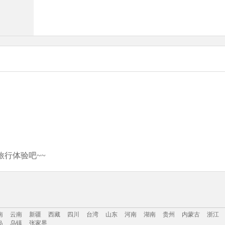
行体验吧~~
南
云南
新疆
西藏
四川
台湾
山东
河南
湖南
贵州
内蒙古
浙江
岛
乌镇
张家界