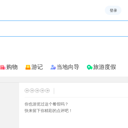
登录
购物
游记
当地向导
旅游度假
|
你也游览过这个餐馆吗？
快来留下你精彩的点评吧！