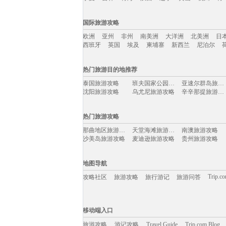
国内旅游攻略移动入口：
国际旅游攻略
北京
上海
澳门
香港
厦门
丽江
三亚
海
欧洲
亚州
非州
南美洲
大洋洲
北美洲
日
宁夏
吉林
青海
陕西
辽宁
黄山
杭州
青
西班牙
英国
埃及
柬埔寨
新西兰
尼泊尔
国际旅游攻略移动入口：
热门旅游目的地推荐
欧洲
亚州
非州
南美洲
大洋洲
北美洲
日
泰国旅游攻略
班夫国家公园旅游攻略
亚速尔群岛旅游攻略
西班牙
英国
埃及
柬埔寨
新西兰
尼泊尔
沈阳旅游攻略
乌尤尼旅游攻略
辛辛那提旅游攻略
爱琴海诸岛旅游攻略
布里斯托旅游攻略
科莫旅游攻略
江陵旅游攻略
坦桑尼亚旅游攻略
平谷旅游攻略
热门旅游攻略
斯图加特旅游攻略
安溪旅游攻略
康威旅游攻略
贝希特斯加登旅游攻略
虎林旅游攻略
冲绳岛旅游攻略
那曲地区旅游攻略
天堂海滩旅游攻略
南澳旅游攻略
法兰克福旅游攻略
蜜月岛旅游攻略
门多萨旅游攻略
沙美岛旅游攻略
麦迪逊旅游攻略
贵州旅游攻略
武义旅游攻略
苏黎世湖旅游攻略
温德米尔旅游攻略
资兴旅游攻略
巴勒莫旅游攻略
戛纳旅游攻略
hollywood旅游攻略
魁北克省旅游攻略
牙买加旅游攻略
旧金山旅游攻略
抚松旅游攻略
贝希特斯加登旅游攻略
玉树旅游攻略
鹿特丹旅游攻略
芷江旅游攻略
地图导航
特雷维索旅游攻略
苏尼特右旗旅游攻略
阜阳旅游攻略
海盐旅游攻略
淮南旅游攻略
科右中旗旅游攻略
绍兴旅游攻略
张家口旅游攻略
基诺旅游攻略
Trip.c
攻略社区
旅游攻略
旅行游记
旅游问答
阜新旅游攻略
ireland旅游攻略
热那亚旅游攻略
布隆迪旅游攻略
塞浦路斯旅游攻略
番禺旅游攻略
巴拉旅游攻略
广南旅游攻略
华山旅游攻略
淡水旅游攻略
三宝垄旅游攻略
塘栖旅游攻略
长江三峡旅游攻略
福海旅游攻略
苏尼特右旗旅游攻略
移动端入口:
黑山旅游攻略
爱沙尼亚旅游攻略
平顺旅游攻略
济州岛旅游攻略
普者黑旅游攻略
苏梅岛旅游攻略
Trip.com Blog
Travel Guide
宝鸡旅游攻略
旅游资讯
大连旅游攻略
东戴河旅游攻略
游记攻略
移动端入口
米苏拉旅游攻略
衢州旅游攻略
新郑旅游攻略
陈巴尔虎旗旅游攻略
锡林郭勒盟旅游攻略
韶山旅游攻略
浦城旅游攻略
茨城县旅游攻略
娄底旅游攻略
魏玛旅游攻略
旅游攻略
游记攻略
Travel Guide
罗德里格斯旅游攻略
雅加达旅游攻略
Trip.com Blog