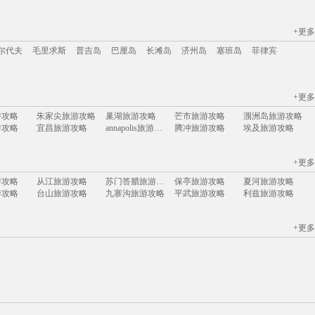
+更多
江苏
安徽
山西
黑龙江
江西
广东
河北
福建
广西
甘肃
湖北
尔代夫
毛里求斯
普吉岛
巴厘岛
长滩岛
济州岛
塞班岛
菲律宾
+更多
尔代夫
毛里求斯
普吉岛
巴厘岛
长滩岛
济州岛
塞班岛
菲律宾
游攻略
朱家尖旅游攻略
巢湖旅游攻略
芒市旅游攻略
涠洲岛旅游攻略
游攻略
宜昌旅游攻略
annapolis旅游攻略
腾冲旅游攻略
埃及旅游攻略
旅游攻略
金斯顿旅游攻略
因斯布鲁克旅游攻略
塔城市旅游攻略
昆山旅游攻略
游攻略
剑阁旅游攻略
塞浦路斯旅游攻略
日喀则旅游攻略
户县旅游攻略
+更多
游攻略
图们旅游攻略
左云旅游攻略
桐城旅游攻略
巴布达旅游攻略
旅游攻略
西和旅游攻略
纽黑文旅游攻略
北马里亚纳旅游攻略
卡萨布兰卡旅游攻略
游攻略
从江旅游攻略
苏门答腊旅游攻略
保亭旅游攻略
夏河旅游攻略
旅游攻略
圣弗朗西斯科旅游攻略
维多利亚瀑布旅游攻略
岐山旅游攻略
马里兰州旅游攻略
游攻略
台山旅游攻略
九寨沟旅游攻略
平武旅游攻略
利兹旅游攻略
游攻略
马丘比丘旅游攻略
安娜堡旅游攻略
太鲁阁旅游攻略
遵化旅游攻略
游攻略
亚特兰大旅游攻略
东方旅游攻略
左云旅游攻略
悉尼旅游攻略
游攻略
卢布尔雅那旅游攻略
橙县旅游攻略
右玉旅游攻略
抚州旅游攻略
黄金海岸旅游攻略
佳木斯旅游攻略
墨尔本旅游攻略
奥斯汀旅游攻略
格拉斯哥旅游攻略
旅游攻略
抚顺旅游攻略
罗德里格斯旅游攻略
淳安旅游攻略
南充旅游攻略
+更多
游攻略
葫芦岛旅游攻略
东京旅游攻略
顺德旅游攻略
松溪旅游攻略
旅游攻略
库伦旗旅游攻略
巴登巴登旅游攻略
凡尔赛旅游攻略
怀化旅游攻略
游攻略
秦皇岛旅游攻略
巴黎旅游攻略
阳朔旅游攻略
惠来旅游攻略
游攻略
绩溪旅游攻略
庆阳旅游攻略
日本旅游攻略
法属波利尼西亚旅游攻略
旅游攻略
贵港旅游攻略
曼德勒旅游攻略
顺昌旅游攻略
墨西哥城旅游攻略
威斯巴登旅游攻略
杨州旅游攻略
加纳旅游攻略
马尼拉旅游攻略
常熟旅游攻略
海德公园旅游攻略
铜川旅游攻略
苏里南旅游攻略
亚速尔群岛旅游攻略
艾尔斯旅游攻略
芙花芬岛旅游攻略
威尼斯旅游攻略
牡丹江旅游攻略
资阳旅游攻略
三亚 旅游攻略
旅游攻略
里尔旅游攻略
张家界旅游攻略
蔚县旅游攻略
袋鼠岛旅游攻略
旅游攻略
弗雷德里克旅游攻略
澳大利亚旅游攻略
黎川旅游攻略
屏南旅游攻略
神仙珊瑚岛旅游攻略
吕宋岛旅游攻略
科罗拉多州旅游攻略
下龙湾旅游攻略
武义旅游攻略
米克诺斯镇旅游攻略
三水旅游攻略
基督城旅游攻略
比什凯克旅游攻略
哈库拉旅游攻略
旅游攻略
青城山旅游攻略
斯里兰卡旅游攻略
圣淘沙旅游攻略
萍乡旅游攻略
阿斯塔纳旅游攻略
乐山旅游攻略
皮皮岛旅游攻略
博乐旅游攻略
安庆旅游攻略
萨拉曼卡旅游攻略
迪拜旅游攻略
墨江旅游攻略
鹰潭旅游攻略
五常旅游攻略