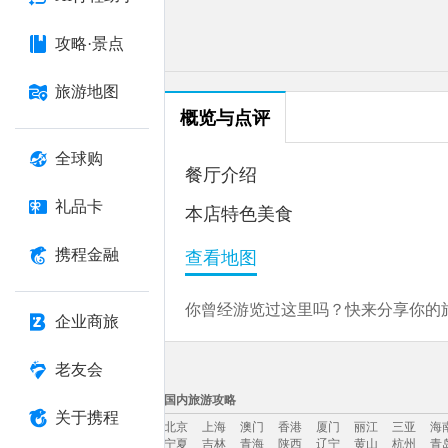
攻略·景点
旅游地图
概览与点评
全球购
餐厅介绍
礼品卡
本店特色美食
携程金融
查看地图
你曾经游览过这里吗？快来分享你的旅
企业商旅
老友会
国内旅游攻略
关于携程
北京
上海
澳门
香港
厦门
丽江
三亚
海
宁夏
吉林
青海
陕西
辽宁
黄山
杭州
青