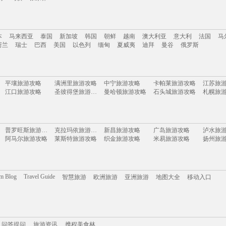
南
云南
新疆
西藏
四川
台湾
山东
河南
湖南
贵州
内蒙古
浙江
本
马来西亚
泰国
新加坡
韩国
朝鲜
越南
澳大利亚
意大利
法国
马
岛
乌镇
张家界
荷兰
瑞士
巴西
美国
以色列
缅甸
夏威夷
迪拜
曼谷
俄罗斯
本
马来西亚
泰国
新加坡
韩国
朝鲜
越南
澳大利亚
意大利
法国
马
平壤旅游攻略
满洲里旅游攻略
中宁旅游攻略
卡帕莱旅游攻略
江苏旅
荷兰
瑞士
巴西
美国
以色列
缅甸
夏威夷
迪拜
曼谷
俄罗斯
江口旅游攻略
圣彼得堡旅游攻略
曼哈顿旅游攻略
石头城旅游攻略
札幌旅
泸定旅游攻略
sydney旅游攻略
多哥旅游攻略
永嘉旅游攻略
岩手县
互助旅游攻略
葡萄牙旅游攻略
科罗拉多大峡谷旅游攻略
太阳谷旅游攻略
铁力旅
隆安旅游攻略
杜伊斯堡旅游攻略
许昌旅游攻略
会理旅游攻略
温州旅
蔚县旅游攻略
平塘旅游攻略
丹佛旅游攻略
巴中旅游攻略
汉诺威
普罗旺斯旅游攻略
克拉玛依旅游攻略
新昌旅游攻略
广岛旅游攻略
泸水旅
韶山旅游攻略
阿联酋旅游攻略
奉新旅游攻略
亚布力旅游攻略
红海滩
阿马尔旅游攻略
莱斯特旅游攻略
织金旅游攻略
米易旅游攻略
扬州旅
榆次旅游攻略
长汀县旅游攻略
馆陶旅游攻略
吉尔吉斯斯坦旅游攻略
马公旅
海丰旅游攻略
大堡礁旅游攻略
比勒陀利亚旅游攻略
仁川旅游攻略
永嘉旅
会泽旅游攻略
墨江旅游攻略
伯罗奔尼撒旅游攻略
立陶宛旅游攻略
赤水旅
皇后镇旅游攻略
岱山旅游攻略
福建旅游攻略
玉环旅游攻略
哈萨克斯坦旅游攻略
拉萨旅游攻略
芬兰旅游攻略
台江旅游攻略
吐鲁番
汕头旅游攻略
巽寮湾旅游攻略
anchorage旅游攻略
白俄罗斯旅游攻略
万荣旅
圣多美旅游攻略
bangkok旅游攻略
枫丹白露旅游攻略
巴林旅游攻略
都柏林
湖口旅游攻略
南阳旅游攻略
福安旅游攻略
武威旅游攻略
夏门旅
om Blog
Travel Guide
智慧旅游
欧洲旅游
亚洲旅游
地图大全
移动入口
洱源旅游攻略
三山岛旅游攻略
温岭旅游攻略
怀特岛旅游攻略
坝上旅
岘港旅游攻略
合山旅游攻略
通道旅游攻略
申根旅游攻略
海德堡
卡普里旅游攻略
约克旅游攻略
密尔沃基旅游攻略
摩洛哥旅游攻略
马六甲旅游攻略
尼亚加拉瀑布旅游攻略
万宁旅游攻略
太行山旅游攻略
永定旅游攻略
圣淘沙旅游攻略
宕昌旅游攻略
延吉旅游攻略
斯帕旅游攻略
比萨旅游攻略
汉密尔顿旅游攻略
衡阳旅游攻略
多维尔
扬州旅游攻略
曼彻斯特旅游攻略
徐闻旅游攻略
鼓浪屿旅游攻略
摩纳哥
携程美食林
平定旅游攻略
问答提问
金华旅游攻略
旅游攻略
甘肃旅游攻略
门多萨旅游攻略
英国旅游攻略
南非旅游攻略
北投旅游攻略
巴马旅游攻略
登封旅游攻略
香山旅游攻略
枫丹白露旅游攻略
吐鲁番旅游攻略
石头城
广汉旅游攻略
加利福尼亚州旅游攻略
陇南旅游攻略
灵山旅游攻略
问答提问
旅游资讯
波罗的海旅游攻略
重庆旅游攻略
携程美食林
喜洲旅游攻略
盐池旅游攻略