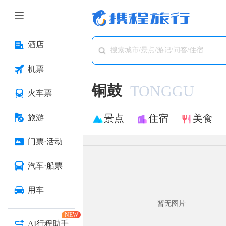
酒店
搜索城市/景点/游记/问答/住宿
机票
铜鼓
TONGGU
火车票
景点
住宿
美食
旅游
门票·活动
汽车·船票
用车
暂无图片
NEW
AI行程助手