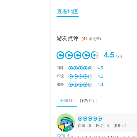
查看地图
游友点评
41
(
条点评)
4.5
/5分
4.5
口味
4.1
环境
4.3
服务
全部
(
41
)
好评
(
12
)
◆
口味
：
5
环境
：
5
服务
：
5
YoYo_4K2E0Z2R