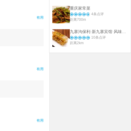
重庆家常菜
4
条点评
有用
距离700m
九寨沟保利·新九寨宾馆·风味中餐厅
10
条点评
距离2km
有用
有用