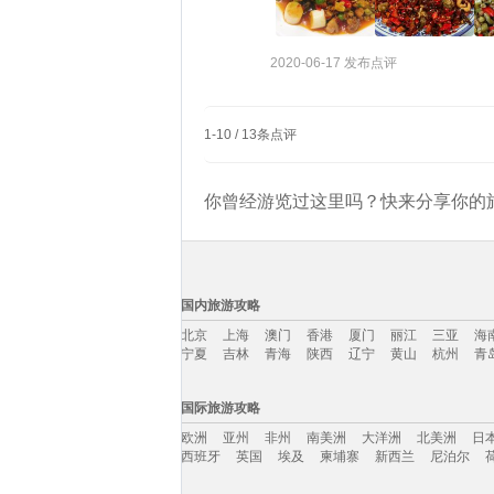
2020-06-17 发布点评
1
-
10
/
13
条点评
你曾经游览过这里吗？快来分享你的旅
国内旅游攻略
北京
上海
澳门
香港
厦门
丽江
三亚
海
宁夏
吉林
青海
陕西
辽宁
黄山
杭州
青
国内旅游攻略移动入口：
国际旅游攻略
北京
上海
澳门
香港
厦门
丽江
三亚
海
欧洲
亚州
非州
南美洲
大洋洲
北美洲
日
宁夏
吉林
青海
陕西
辽宁
黄山
杭州
青
西班牙
英国
埃及
柬埔寨
新西兰
尼泊尔