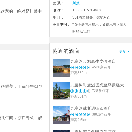
菜 系：
川菜
电 话：
+8618015764963
上这家的，绝对是川菜中
地 址：
301省道格桑宾馆斜对面
免责申明：
*仅提供信息展示，如信息有误请及
时联系我们
附近的酒店
更多
九寨沟天源豪生度假酒店
4530
条点评
距离335m
九寨沟时运温德姆至尊豪廷大酒店(九寨千古情店)
鱼很鲜美，干锅牦牛肉也
728
条点评
距离361m
九寨沟戴斯温德姆酒店
3863
条点评
烧牦牛肉，凉拌野菜，酸
距离2.6km