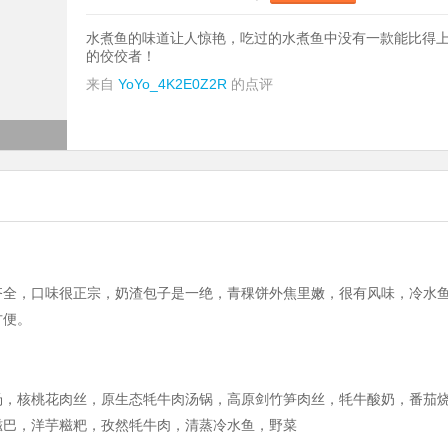
水煮鱼的味道让人惊艳，吃过的水煮鱼中没有一款能比得
的佼佼者！
来自
YoYo_4K2E0Z2R
的点评
齐全，口味很正宗，奶渣包子是一绝，青稞饼外焦里嫩，很有风味，冷水
方便。
汤，核桃花肉丝，原生态牦牛肉汤锅，高原剑竹笋肉丝，牦牛酸奶，番茄
糍巴，洋芋糍粑，孜然牦牛肉，清蒸冷水鱼，野菜