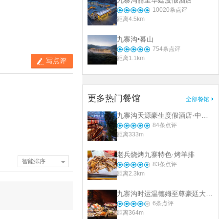
九寨沟丽呈华廷度假酒店
10020
条点评
距离4.5km
九寨沟•暮山
754
条点评
距离1.1km
写点评
更多热门餐馆
全部餐馆
九寨沟天源豪生度假酒店·中餐厅
84
条点评
距离333m
老兵烧烤九寨特色·烤羊排
智能排序
83
条点评
距离2.3km
九寨沟时运温德姆至尊豪廷大酒店·星璨藏式自助餐厅
6
条点评
距离364m