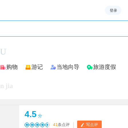
登录
OU
购物
游记
当地向导
旅游度假
n jia
4.5
分
|
41
条点评
写点评