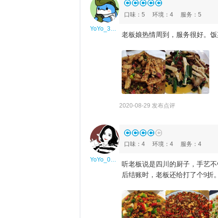
口味
：
5
环境
：
4
服务
：
5
YoYo_3N7D4X0S
老板娘热情周到，服务很好。饭
2020-08-29 发布点评
口味
：
4
环境
：
4
服务
：
4
YoYo_0A6H6M3A
听老板说是四川的厨子，手艺不
后结账时，老板还给打了个9折