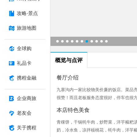
攻略·景点
旅游地图
全球购
概览与点评
礼品卡
餐厅介绍
携程金融
九寨沟内一家比较物美价廉的饭店。菜品
很赞！而且老板服务态度很好，停车也很
企业商旅
本店特色美食
老友会
青稞饼，干锅牦牛肉，炒野菜，洋芋糍粑
关于携程
奶，冷水鱼，凉拌核桃花，牦牛肉，洋芋