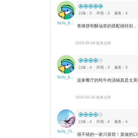
口味
：
5
环境
：
3
服务
：
4
YoYo_8Q2N1A3B
青稞饼和酥油茶的搭配很特别，
2025-05-08 发布点评
口味
：
4
环境
：
3
服务
：
3
YoYo_9U3S3J4Y
这家餐厅的牦牛肉汤锅真是太美
2025-02-20 发布点评
口味
：
4
环境
：
4
服务
：
4
YoYo_7J3N9N4P
很不错的一家川菜馆！菜做的口