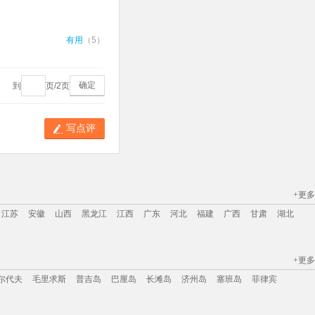
有用
（
5
）
确定
到
页/
2
页
写点评
+更多
江苏
安徽
山西
黑龙江
江西
广东
河北
福建
广西
甘肃
湖北
+更多
江苏
安徽
山西
黑龙江
江西
广东
河北
福建
广西
甘肃
湖北
尔代夫
毛里求斯
普吉岛
巴厘岛
长滩岛
济州岛
塞班岛
菲律宾