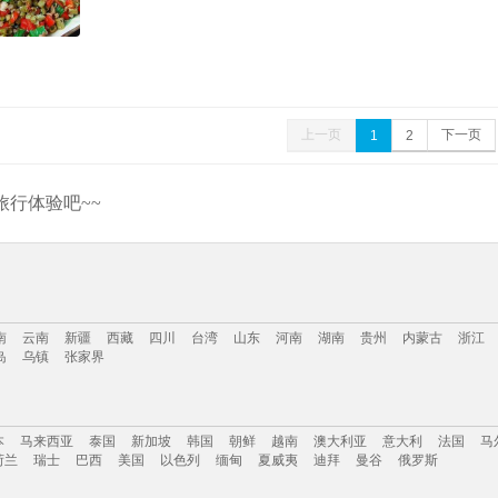
上一页
下一页
1
2
行体验吧~~
南
云南
新疆
西藏
四川
台湾
山东
河南
湖南
贵州
内蒙古
浙江
岛
乌镇
张家界
南
云南
新疆
西藏
四川
台湾
山东
河南
湖南
贵州
内蒙古
浙江
本
马来西亚
泰国
新加坡
韩国
朝鲜
越南
澳大利亚
意大利
法国
马
岛
乌镇
张家界
荷兰
瑞士
巴西
美国
以色列
缅甸
夏威夷
迪拜
曼谷
俄罗斯