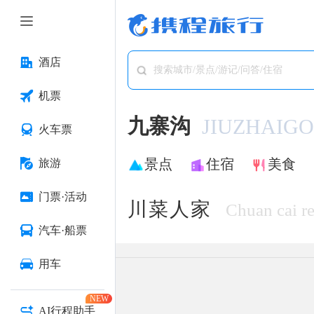
酒店
搜索城市/景点/游记/问答/住宿
机票
九寨沟
JIUZHAIG
火车票
景点
住宿
美食
旅游
门票·活动
川菜人家
Chuan cai re
汽车·船票
用车
NEW
AI行程助手