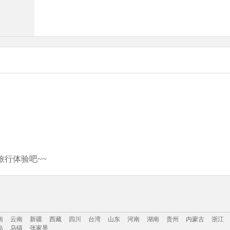
行体验吧~~
南
云南
新疆
西藏
四川
台湾
山东
河南
湖南
贵州
内蒙古
浙江
岛
乌镇
张家界