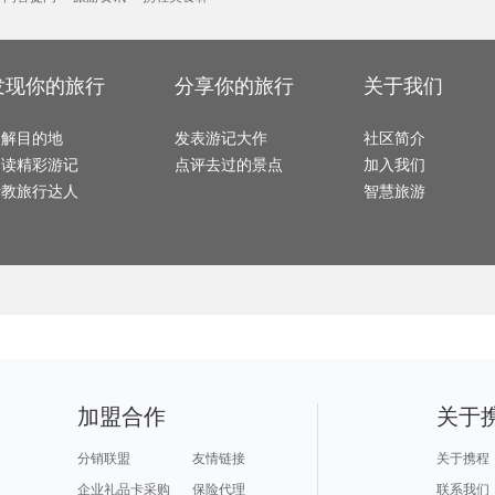
科林旅游攻略
卡萨布兰卡旅游攻略
迁安旅游攻略
阳江旅游攻略
普洱旅
杜塞尔多夫旅游攻略
顺德旅游攻略
福冈县旅游攻略
泉州旅游攻略
维克旅
东兴旅游攻略
卡罗维发利旅游攻略
华欣旅游攻略
咸阳旅游攻略
凭祥旅
埃德蒙顿旅游攻略
甘肃旅游攻略
银滩旅游攻略
哈库拉岛旅游攻略
瑙鲁旅
昌吉旅游攻略
格罗兹尼旅游攻略
曼彻斯特旅游攻略
海港城旅游攻略
淡水旅
卡帕莱旅游攻略
白金汉旅游攻略
贵州旅游攻略
大叻旅游攻略
迪拜旅
西昌旅游攻略
泸定旅游攻略
红海滩旅游攻略
五寨旅游攻略
洛阳旅
热浪岛旅游攻略
科摩罗旅游攻略
naples旅游攻略
里尔旅游攻略
圣彼得堡旅游攻略
蒙彼利埃旅游攻略
肇庆旅游攻略
神池旅游攻略
万州旅
发现你的旅行
分享你的旅行
关于我们
邵阳旅游攻略
圣基茨和尼维斯旅游攻略
纳卡旅游攻略
甘南旅游攻略
湄洲岛
图们旅游攻略
利雅得旅游攻略
恩施旅游攻略
因特拉肯旅游攻略
函馆旅
万丹旅游攻略
巍山旅游攻略
汤加旅游攻略
科林斯旅游攻略
乐东旅
凤凰城旅游攻略
玉溪旅游攻略
南宁旅游攻略
巴西利亚旅游攻略
卡姆拉
魏玛旅游攻略
营口旅游攻略
日月潭旅游攻略
大荔旅游攻略
了解目的地
亚拉巴马州旅游攻略
格兰德旅游攻略
发表游记大作
奈良旅游攻略
卡尼岛旅游攻略
社区简介
陵川旅游攻略
左云旅游攻略
巴巴多斯旅游攻略
彭山旅游攻略
梅州旅
牛津旅游攻略
中山旅游攻略
多伦多旅游攻略
塞维利亚旅游攻略
埃及旅
阅读精彩游记
点评去过的景点
加入我们
丰宁旅游攻略
洱源旅游攻略
内乡旅游攻略
眉山旅游攻略
望都旅
甘肃旅游攻略
济源旅游攻略
关林旅游攻略
五指山旅游攻略
加勒旅
宁陕旅游攻略
咸宁旅游攻略
赫尔辛基旅游攻略
高野山旅游攻略
莽山旅
请教旅行达人
智慧旅游
上饶旅游攻略
雷克雅未克旅游攻略
平利旅游攻略
吉林旅游攻略
海牙旅
锡耶纳旅游攻略
合肥旅游攻略
建德旅游攻略
天门旅游攻略
平凉旅
抚松旅游攻略
丹凤旅游攻略
奉节旅游攻略
阿勒泰旅游攻略
匹兹堡旅游攻略
保亭旅游攻略
光泽旅游攻略
圣克鲁斯旅游攻略
塔拉斯旅游攻略
蒙古旅游攻略
廓尔喀旅游攻略
垦利旅游攻略
天柱山旅游攻略
科西嘉岛旅游攻略
laksa旅游攻略
大理旅游攻略
夏河旅
台南旅游攻略
连南旅游攻略
夏威夷旅游攻略
维克旅游攻略
富森旅
武威旅游攻略
婺源旅游攻略
特纳旅游攻略
巴勒莫旅游攻略
兵库县
淳安旅游攻略
韩国旅游攻略
紫云旅游攻略
立陶宛旅游攻略
登封旅
亚布力旅游攻略
特立尼达旅游攻略
下川岛旅游攻略
维多利亚瀑布旅游攻略
晋江旅
阿拉善左旗旅游攻略
日喀则旅游攻略
海参崴旅游攻略
摩纳哥旅游攻略
铜仁旅游攻略
阿里旅游攻略
宫古岛旅游攻略
云浮旅游攻略
卑尔根
赞比亚旅游攻略
莱茵河谷旅游攻略
阿根廷旅游攻略
青海湖旅游攻略
南京旅
阳澄湖旅游攻略
耶路撒冷旅游攻略
多伦多旅游攻略
加德满都旅游攻略
卡塔尼亚旅游攻略
德钦旅游攻略
林州旅游攻略
青川旅游攻略
奥斯汀
蒙自旅游攻略
金昌旅游攻略
annapolis旅游攻略
岘港旅游攻略
凤县旅
广汉旅游攻略
卡莫纳旅游攻略
宜宾旅游攻略
突尼斯市旅游攻略
阿坝旅
布莱克浦旅游攻略
埃及旅游攻略
伦敦旅游攻略
武胜旅游攻略
江陵旅
巴厘岛旅游攻略
马祖旅游攻略
青州旅游攻略
恒春旅游攻略
越南旅
永州旅游攻略
牛津旅游攻略
澳大利亚旅游攻略
托莱多旅游攻略
霍邱旅
白滨旅游攻略
绵阳旅游攻略
巴勒莫旅游攻略
迪拜旅游攻略
个旧旅游攻略
新墨西哥州旅游攻略
萨拉斯旅游攻略
开化旅游攻略
喀麦隆旅游攻略
阿德莱德旅游攻略
华盛顿旅游攻略
天目湖旅游攻略
塞尔维亚旅游攻略
云县旅游攻略
克伦威尔旅游攻略
伊春旅游攻略
集安旅
加盟合作
关于
大足旅游攻略
湛江旅游攻略
唐山旅游攻略
沈家门旅游攻略
阳泉旅
四国旅游攻略
尼尔森旅游攻略
亚马孙河旅游攻略
江阴旅游攻略
青田旅游攻略
陵水旅游攻略
南雄旅游攻略
曲阜旅游攻略
香港旅
中卫旅游攻略
圣诞岛旅游攻略
福建土楼旅游攻略
马萨诸塞州旅游攻略
弥勒旅
白金汉旅游攻略
海林旅游攻略
乐山旅游攻略
暹粒旅游攻略
东山旅
分销联盟
友情链接
关于携程
铜鼓旅游攻略
黑水县旅游攻略
邢台旅游攻略
安庆旅游攻略
商洛旅
伊图里河旅游攻略
奥兰多旅游攻略
棉花堡旅游攻略
合山旅游攻略
门源旅
锡安国家公园旅游攻略
日内瓦湖旅游攻略
淄博旅游攻略
大庆旅游攻略
韶山旅
企业礼品卡采购
保险代理
联系我们