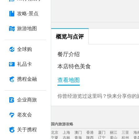
攻略·景点
旅游地图
概览与点评
全球购
餐厅介绍
礼品卡
本店特色美食
携程金融
查看地图
你曾经游览过这里吗？快来分享你的旅
企业商旅
老友会
国内旅游攻略
关于携程
北京
上海
澳门
香港
厦门
丽江
三亚
海
宁夏
吉林
青海
陕西
辽宁
黄山
杭州
青