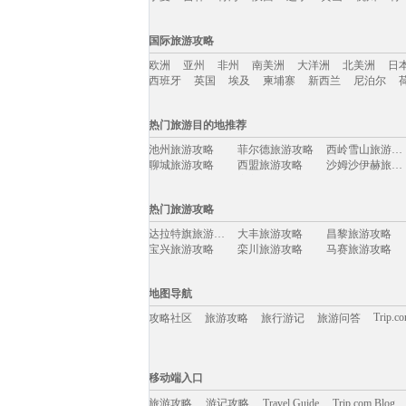
国内旅游攻略移动入口：
国际旅游攻略
北京
上海
澳门
香港
厦门
丽江
三亚
海
欧洲
亚州
非州
南美洲
大洋洲
北美洲
日
宁夏
吉林
青海
陕西
辽宁
黄山
杭州
青
西班牙
英国
埃及
柬埔寨
新西兰
尼泊尔
国际旅游攻略移动入口：
热门旅游目的地推荐
欧洲
亚州
非州
南美洲
大洋洲
北美洲
日
池州旅游攻略
菲尔德旅游攻略
西岭雪山旅游攻略
西班牙
英国
埃及
柬埔寨
新西兰
尼泊尔
聊城旅游攻略
西盟旅游攻略
沙姆沙伊赫旅游攻略
斯塔德旅游攻略
宜良旅游攻略
棕榈岛旅游攻略
靖安旅游攻略
伯罗奔尼撒旅游攻略
利马索尔旅游攻略
热门旅游攻略
横店旅游攻略
德累斯顿旅游攻略
武当山旅游攻略
圣卢西亚旅游攻略
塞班岛旅游攻略
同江旅游攻略
达拉特旗旅游攻略
大丰旅游攻略
昌黎旅游攻略
邵阳旅游攻略
平顺旅游攻略
美因茨旅游攻略
宝兴旅游攻略
栾川旅游攻略
马赛旅游攻略
瓜州旅游攻略
扶风旅游攻略
板门店旅游攻略
石梅湾旅游攻略
库布齐沙漠旅游攻略
阿克苏旅游攻略
明尼阿波利斯旅游攻略
哈尔滨旅游攻略
平武旅游攻略
涠洲岛旅游攻略
朱家角旅游攻略
澳门旅游攻略
绚丽岛旅游攻略
朝阳旅游攻略
科隆旅游攻略
地图导航
新兴旅游攻略
苏黎世旅游攻略
文成旅游攻略
若尔盖旅游攻略
彰化旅游攻略
乌鲁木齐旅游攻略
东兴旅游攻略
里约旅游攻略
黄山市旅游攻略
Trip.c
攻略社区
旅游攻略
旅行游记
旅游问答
兰溪旅游攻略
理县旅游攻略
福克兰群岛旅游攻略
合阳旅游攻略
贵德旅游攻略
亚速尔群岛旅游攻略
五河旅游攻略
印第安纳旅游攻略
岳阳旅游攻略
拉罗汤加岛旅游攻略
长江三峡旅游攻略
北戴河旅游攻略
普罗旺斯旅游攻略
奥地利旅游攻略
营口旅游攻略
移动端入口:
石头城旅游攻略
亚特兰大旅游攻略
台儿庄旅游攻略
波士顿旅游攻略
科伦坡旅游攻略
以色列旅游攻略
Trip.com Blog
Travel Guide
怀集旅游攻略
旅游资讯
新安江旅游攻略
石台旅游攻略
游记攻略
移动端入口
海德公园旅游攻略
山东旅游攻略
巴尔的摩旅游攻略
岱山旅游攻略
加那利群岛旅游攻略
乌兰乌德旅游攻略
从江旅游攻略
雅江旅游攻略
永新旅游攻略
尼亚美旅游攻略
旅游攻略
游记攻略
钦州旅游攻略
Travel Guide
贡嘎旅游攻略
Trip.com Blog