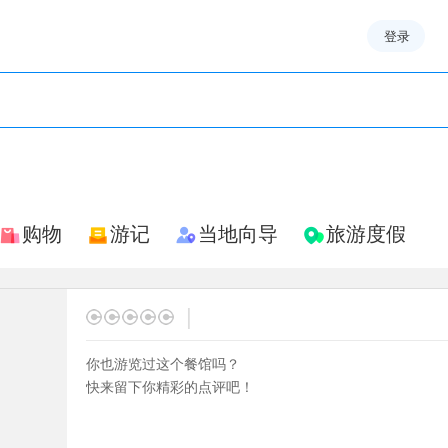
登录
购物
游记
当地向导
旅游度假
|
你也游览过这个餐馆吗？
快来留下你精彩的点评吧！