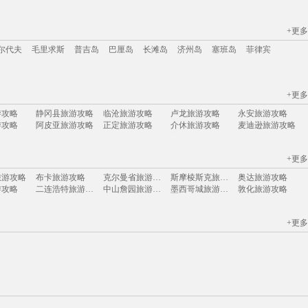
+更多
江苏
安徽
山西
黑龙江
江西
广东
河北
福建
广西
甘肃
湖北
尔代夫
毛里求斯
普吉岛
巴厘岛
长滩岛
济州岛
塞班岛
菲律宾
+更多
尔代夫
毛里求斯
普吉岛
巴厘岛
长滩岛
济州岛
塞班岛
菲律宾
游攻略
静冈县旅游攻略
临沧旅游攻略
卢龙旅游攻略
永安旅游攻略
游攻略
阿皮亚旅游攻略
正定旅游攻略
介休旅游攻略
麦迪逊旅游攻略
格鲁吉亚旅游攻略
分宜旅游攻略
黔东南旅游攻略
蜜月岛旅游攻略
马萨诸塞州旅游攻略
游攻略
拉罗汤加岛旅游攻略
格但斯克旅游攻略
上川岛旅游攻略
会安旅游攻略
+更多
游攻略
渥太华旅游攻略
永定旅游攻略
阿斯旺旅游攻略
临夏旅游攻略
旅游攻略
六盘水旅游攻略
少女峰旅游攻略
陕西旅游攻略
美奈旅游攻略
旅游攻略
布卡旅游攻略
克尔曼省旅游攻略
斯摩棱斯克旅游攻略
奥达旅游攻略
游攻略
广南旅游攻略
常熟旅游攻略
尼斯湖旅游攻略
涿州旅游攻略
游攻略
二连浩特旅游攻略
中山詹园旅游攻略
墨西哥城旅游攻略
敦化旅游攻略
旅游攻略
东乌旗旅游攻略
当涂旅游攻略
格林纳达旅游攻略
anchorage旅游攻略
游攻略
禹州旅游攻略
南投旅游攻略
汉诺威旅游攻略
南昌旅游攻略
游攻略
萍乡旅游攻略
萨尔托旅游攻略
沽源旅游攻略
鹿特丹旅游攻略
格拉斯哥旅游攻略
海参崴旅游攻略
九乡旅游攻略
新疆旅游攻略
马里兰州旅游攻略
游攻略
新港旅游攻略
天水旅游攻略
荔浦旅游攻略
马里博尔旅游攻略
+更多
大嵛山岛旅游攻略
阿尔泰旅游攻略
我孙子市旅游攻略
榆次旅游攻略
惠东旅游攻略
周庄古镇旅游攻略
多伦旅游攻略
阿布扎比旅游攻略
凤县旅游攻略
高野山旅游攻略
西西里岛旅游攻略
织金旅游攻略
丹佛旅游攻略
巴里旅游攻略
石柱旅游攻略
游攻略
共和旅游攻略
埃德蒙顿旅游攻略
基督城旅游攻略
瑙鲁旅游攻略
游攻略
济宁旅游攻略
印第安纳旅游攻略
江苏旅游攻略
温尼伯旅游攻略
游攻略
剑阁旅游攻略
北马里亚纳旅游攻略
扎兰屯旅游攻略
山南旅游攻略
旅游攻略
萨尔托旅游攻略
乌海旅游攻略
定西旅游攻略
朝阳旅游攻略
旅游攻略
墨西哥城旅游攻略
雷尼尔旅游攻略
泰山旅游攻略
石林旅游攻略
游攻略
恩施旅游攻略
无锡旅游攻略
德令哈旅游攻略
康涅狄格州旅游攻略
旅游攻略
贝尔格莱德旅游攻略
戈尔德旅游攻略
金沙滩旅游攻略
乌兰旅游攻略
游攻略
黎川旅游攻略
彼得堡旅游攻略
丹霞山旅游攻略
科林旅游攻略
游攻略
达州旅游攻略
云南旅游攻略
从化旅游攻略
巴彦淖尔旅游攻略
游攻略
蒙古旅游攻略
巴拿马城旅游攻略
奥林匹亚旅游攻略
加拉帕戈斯旅游攻略
旅游攻略
陶斯旅游攻略
亳州旅游攻略
遂昌旅游攻略
兴隆旅游攻略
游攻略
海宁旅游攻略
芭提雅旅游攻略
卢布林旅游攻略
杜伊斯堡旅游攻略