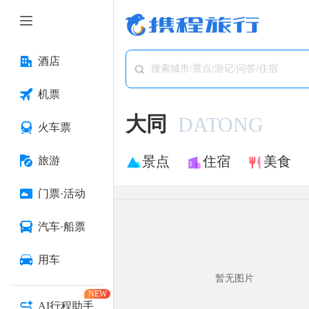
酒店
搜索城市/景点/游记/问答/住宿
机票
大同
DATONG
火车票
景点
住宿
美食
旅游
门票·活动
汽车·船票
用车
暂无图片
NEW
AI行程助手