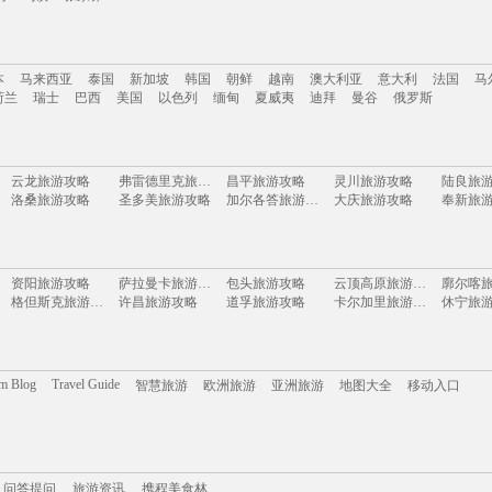
南
云南
新疆
西藏
四川
台湾
山东
河南
湖南
贵州
内蒙古
浙江
本
马来西亚
泰国
新加坡
韩国
朝鲜
越南
澳大利亚
意大利
法国
马
岛
乌镇
张家界
荷兰
瑞士
巴西
美国
以色列
缅甸
夏威夷
迪拜
曼谷
俄罗斯
本
马来西亚
泰国
新加坡
韩国
朝鲜
越南
澳大利亚
意大利
法国
马
云龙旅游攻略
弗雷德里克旅游攻略
昌平旅游攻略
灵川旅游攻略
陆良旅
荷兰
瑞士
巴西
美国
以色列
缅甸
夏威夷
迪拜
曼谷
俄罗斯
洛桑旅游攻略
圣多美旅游攻略
加尔各答旅游攻略
大庆旅游攻略
奉新旅
大阪府旅游攻略
马六甲旅游攻略
墨西哥旅游攻略
东京旅游攻略
博登湖旅游攻略
福鼎旅游攻略
库克群岛旅游攻略
尼斯旅游攻略
昌黎旅
东方旅游攻略
光泽旅游攻略
江原道旅游攻略
第戎旅游攻略
荔波旅
辉南旅游攻略
沙巴旅游攻略
冕宁旅游攻略
洞头旅游攻略
长白山
资阳旅游攻略
萨拉曼卡旅游攻略
包头旅游攻略
云顶高原旅游攻略
廓尔喀
乌法旅游攻略
奥林匹亚旅游攻略
庄河旅游攻略
齐齐哈尔旅游攻略
金泽旅
格但斯克旅游攻略
许昌旅游攻略
道孚旅游攻略
卡尔加里旅游攻略
休宁旅
仙游旅游攻略
米拉贝拉旅游攻略
塞舌尔旅游攻略
甲米旅游攻略
千岛湖
塞瓦斯托波尔旅游攻略
涞源旅游攻略
南平旅游攻略
少林寺旅游攻略
万宁旅
利沃夫旅游攻略
西柏坡旅游攻略
玉树旅游攻略
拜县旅游攻略
新郑旅
沐川旅游攻略
平武旅游攻略
台湾旅游攻略
苏门答腊旅游攻略
波尔旅游攻略
抚远旅游攻略
台江旅游攻略
湖南旅游攻略
湖北旅
北爱尔兰旅游攻略
阜阳旅游攻略
万州旅游攻略
常州旅游攻略
郑州旅游攻略
塔曼尼加拉旅游攻略
布鲁姆旅游攻略
阿姆斯特丹旅游攻略
冰岛旅游攻略
天津旅游攻略
塞浦路斯旅游攻略
鹿特丹旅游攻略
om Blog
Travel Guide
智慧旅游
欧洲旅游
亚洲旅游
地图大全
移动入口
大明山旅游攻略
镇康旅游攻略
于都旅游攻略
博德旅游攻略
福安旅
永康旅游攻略
荔浦旅游攻略
绵山旅游攻略
吴桥旅游攻略
安康旅
黄石旅游攻略
坦帕旅游攻略
埃勒旅游攻略
庐江旅游攻略
商洛旅
仙游旅游攻略
琼海旅游攻略
陵水旅游攻略
南浔旅游攻略
喀麦隆
斐济旅游攻略
大同旅游攻略
布莱顿旅游攻略
曼谷旅游攻略
萨哈林
四姑娘山旅游攻略
开普敦旅游攻略
尖峰岭旅游攻略
茂名旅游攻略
安吉旅
绍兴旅游攻略
巴中旅游攻略
亚速尔群岛旅游攻略
叶城旅游攻略
巴马科
携程美食林
问答提问
吉尔吉斯斯坦旅游攻略
曲阜旅游攻略
旅游攻略
泸定旅游攻略
圣弗朗西斯科旅游攻略
江西旅
哈密旅游攻略
博乐旅游攻略
布里亚特共和国旅游攻略
黄石国家公园旅游攻略
仙都旅
四平旅游攻略
固原旅游攻略
辽宁旅游攻略
尼甘布旅游攻略
清新旅
印度旅游攻略
维斯旅游攻略
三明旅游攻略
圣托里尼旅游攻略
施瓦茨
问答提问
旅游资讯
巴登巴登旅游攻略
携程美食林
谢菲尔德旅游攻略
赤塔旅游攻略
赣州旅游攻略
金边旅