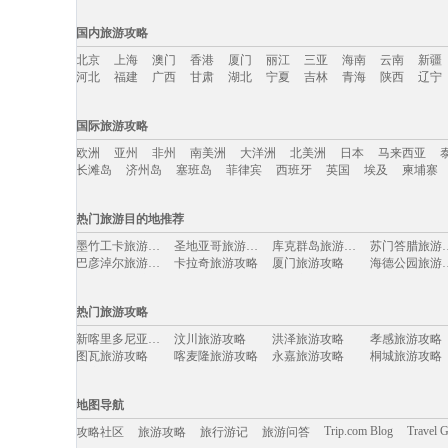
国内旅游攻略
北京
上海
澳门
香港
厦门
丽江
三亚
海南
云南
新疆
河北
福建
广西
甘肃
湖北
宁夏
吉林
青海
陕西
辽宁
国内旅游攻略移动入口：
国际旅游攻略
北京
上海
澳门
香港
厦门
丽江
三亚
海南
云南
新疆
欧洲
亚州
非州
南美洲
大洋洲
北美洲
日本
马来西亚
河北
福建
广西
甘肃
湖北
宁夏
吉林
青海
陕西
辽宁
长滩岛
济州岛
塞班岛
菲律宾
西班牙
英国
埃及
柬埔寨
国际旅游攻略移动入口：
热门旅游目的地推荐
欧洲
亚州
非州
南美洲
大洋洲
北美洲
日本
马来西亚
墨竹工卡旅游攻略
圣地亚哥旅游攻略
库克群岛旅游攻略
苏门答腊
长滩岛
济州岛
塞班岛
菲律宾
西班牙
英国
埃及
柬埔寨
巴彦淖尔旅游攻略
卡拉奇旅游攻略
厦门旅游攻略
海德公园
圣基茨和尼维斯旅游攻略
金瓜石旅游攻略
南阳市旅游攻略
迪拜旅游攻略
南平旅游攻略
亚历山大旅游攻略
维斯旅游攻略
陵水旅游攻略
热门旅游攻略
扎兰屯旅游攻略
约翰内斯堡旅游攻略
塞舌尔旅游攻略
芽庄旅游攻略
佳木斯旅游攻略
南通旅游攻略
奉节旅游攻略
比利时旅游攻
新喀里多尼亚旅游攻略
汶川旅游攻略
洪泽旅游攻略
孝感旅游攻略
东帝汶旅游攻略
特纳旅游攻略
西山旅游攻略
里尔旅游攻略
图瓦旅游攻略
喀麦隆旅游攻略
永嘉旅游攻略
桐城旅游攻略
山海关旅游攻略
马耳他旅游攻略
布里斯班旅游攻略
上岛旅游攻略
日喀则旅游攻略
波尔旅游攻略
塞哥维亚旅游攻略
马提尼克
梧州旅游攻略
麦德林旅游攻略
长崎旅游攻略
忻州旅游攻略
岐山旅游攻略
玉林旅游攻略
哈根旅游攻略
库尔勒旅游攻
亳州旅游攻略
营口旅游攻略
勒阿弗尔旅游攻略
婺源旅游攻略
地图导航
海丰旅游攻略
格林纳达旅游攻略
路易斯维尔旅游攻略
西班牙旅游攻
夏河旅游攻略
额济纳旗旅游攻略
仁川旅游攻略
乐清旅游攻略
广汉旅游攻略
莱芜旅游攻略
北马里亚纳群岛旅游攻略
婺源旅游攻略
Trip.com Blog
Travel 
攻略社区
旅游攻略
旅行游记
旅游问答
bray旅游攻略
龙井旅游攻略
维罗纳旅游攻略
波尔图旅游攻
马丘比丘旅游攻略
兰溪旅游攻略
三门峡旅游攻略
凯尔旅游攻略