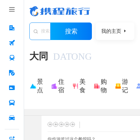
搜索
我的主页
搜索城市/景点/游记/问答/住宿
大同
DATONG
景
住
美
购
游
点
宿
食
物
记
|
你也游览过这个餐馆吗？