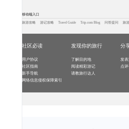
江陵旅游攻略
圣安东尼奥旅游攻略
江西旅游攻略
海北旅游攻略
湖区旅游攻略
仁川旅游攻略
卡普里旅游攻略
罗索旅游攻略
张家港旅游攻略
花都旅游攻略
诸葛八卦村旅游攻略
神仙珊瑚
移动端入口:
乐山旅游攻略
布卡旅游攻略
贝鲁特旅游攻略
金斯顿旅游攻
罗平旅游攻略
新加坡旅游攻略
朱家尖旅游攻略
阳高旅游攻略
Trip.com Blog
Travel Guide
光雾山旅游攻略
旅游资讯
塔拉斯旅游攻略
宝石岛旅游攻略
游记攻略
携程美食林
卢森堡旅游攻
问
移动端入口
云浮旅游攻略
巴马科旅游攻略
巴西旅游攻略
喀什旅游攻略
延庆旅游攻略
红海滩旅游攻略
阿尔高旅游攻略
襄阳旅游攻略
克拉玛依旅游攻略
马尔默旅游攻略
澄江旅游攻略
佩特拉旅游攻
崇明旅游攻略
旅游攻略
游记攻略
新余旅游攻略
Travel Guide
澳门旅游攻略
Trip.com Blog
问答提问
永州旅游攻略
旅
美国旅游攻略
卡拉旅游攻略
福克兰群岛旅游攻略
阿皮亚旅游攻
泰顺旅游攻略
鞑靼斯坦共和国旅游攻略
london旅游攻略
广元旅游攻略
泰州旅游攻略
汉堡旅游攻略
马里博尔旅游攻略
新兴旅游攻略
白山旅游攻略
凯里旅游攻略
富士山旅游攻略
南岛旅游攻略
贺州旅游攻略
江阴旅游攻略
德黑兰旅游攻略
阿拉善左
爱沙尼亚旅游攻略
扬州旅游攻略
德阳旅游攻略
茂名旅游攻略
以色列旅游攻略
皮亚琴察旅游攻略
沽源旅游攻略
西递旅游攻略
高雄旅游攻略
和平旅游攻略
冲绳旅游攻略
坝上旅游攻略
恩施旅游攻略
鲍里索夫旅游攻略
ireland旅游攻略
凯恩斯旅游攻
社区必读
发现你的旅行
分
汉密尔顿旅游攻略
马赛旅游攻略
丰都旅游攻略
戈尔德旅游攻
光泽旅游攻略
巴林旅游攻略
大埔旅游攻略
哈巴河旅游攻
无锡旅游攻略
格鲁吉亚旅游攻略
日内瓦湖旅游攻略
伯明翰旅游攻
死亡谷国家公园旅游攻略
绥化旅游攻略
新港旅游攻略
圣淘沙旅游攻
大丰旅游攻略
茂县旅游攻略
甘肃旅游攻略
毕节旅游攻略
河间旅游攻略
用户协议
萨米旅游攻略
了解目的地
马尔康旅游攻略
荔波旅游攻略
发表
密山旅游攻略
珀斯旅游攻略
宁武旅游攻略
阿维尼翁
塞拉利昂旅游攻略
昆明旅游攻略
卡塔尼亚旅游攻略
马六甲旅游攻
社区指南
阅读精彩游记
点评
龙达旅游攻略
拉托维亚旅游攻略
长沙旅游攻略
釜山旅游攻略
苏里南旅游攻略
密云旅游攻略
铜陵旅游攻略
斯帕旅游攻略
Pinnawela旅游攻略
嵩山旅游攻略
苏黎世湖旅游攻略
于都旅游攻略
新手导航
请教旅行达人
寻甸旅游攻略
洛伊克巴德旅游攻略
沙姆沙伊赫旅游攻略
洪泽旅游攻略
热那亚旅游攻略
德宏旅游攻略
亚庇旅游攻略
非洲旅游攻略
荷兰村旅游攻略
嘉峪关旅游攻略
阜新旅游攻略
蒙特利尔
网络信息侵权保障索引
石河子旅游攻略
捷克旅游攻略
三水旅游攻略
介休旅游攻略
汤山旅游攻略
圣诞岛旅游攻略
晋江旅游攻略
阿尔旅游攻略
右玉旅游攻略
百慕大旅游攻略
池州旅游攻略
巴布亚新几
鞑靼斯坦共和国旅游攻略
黄龙溪古镇旅游攻略
牛背山旅游攻略
承德旅游攻略
徐州旅游攻略
潮州旅游攻略
卡帕莱旅游攻略
普陀山旅游攻
建德旅游攻略
吉隆坡旅游攻略
果洛旅游攻略
武隆旅游攻略
泰国旅游攻略
益阳旅游攻略
江原道旅游攻略
怒江旅游攻略
漠河旅游攻略
郑州旅游攻略
武胜旅游攻略
从化旅游攻略
余姚旅游攻略
永胜旅游攻略
马尔默旅游攻略
葫芦岛旅游攻
哈库拉旅游攻略
丹凤旅游攻略
都匀旅游攻略
sydney旅游攻
吐鲁番旅游攻略
曲靖旅游攻略
内罗毕旅游攻略
分宜旅游攻略
温泉旅游攻略
圣克鲁斯旅游攻略
宿州旅游攻略
南靖旅游攻略
黄石旅游攻略
台湾旅游攻略
陵水旅游攻略
诸暨旅游攻略
图木舒克旅游攻略
洞头旅游攻略
宜黄旅游攻略
神户旅游攻略
泰和旅游攻略
镇安旅游攻略
菲尼克斯旅游攻略
塘栖旅游攻略
密苏里州旅游攻略
美奈旅游攻略
马尼拉旅游攻略
南昌旅游攻略
博登湖旅游攻略
盈江旅游攻略
黄龙旅游攻略
我孙子市
亚拉巴马州旅游攻略
徐州旅游攻略
歙县旅游攻略
汤加旅游攻略
斯图加特旅游攻略
潜江旅游攻略
泸州旅游攻略
保亭旅游攻略
卢塞恩旅游攻略
斯洛文尼亚旅游攻略
万隆旅游攻略
黄果树旅游攻