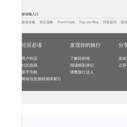
阿塞拜疆旅游攻略
太鲁阁旅游攻略
里昂旅游攻略
阳高旅游攻略
里斯本旅游攻略
道真旅游攻略
吴桥旅游攻略
博德旅游攻略
台山旅游攻略
建水旅游攻略
上海旅游攻略
萨拉曼卡
移动端入口:
牛背山旅游攻略
邛崃旅游攻略
华盛顿州旅游攻略
枣庄旅游攻略
昆卡旅游攻略
新山旅游攻略
东海旅游攻略
河南旅游攻略
Trip.com Blog
Travel Guide
东台旅游攻略
旅游资讯
天目湖旅游攻略
长兴旅游攻略
游记攻略
携程美食林
绵阳旅游攻略
问
移动端入口
科林旅游攻略
金泽旅游攻略
崇礼旅游攻略
袋鼠岛旅游攻
中山旅游攻略
阿德莱德旅游攻略
三江旅游攻略
梧州旅游攻略
加拉帕戈斯旅游攻略
汕头旅游攻略
南宁旅游攻略
张北旅游攻略
普洱旅游攻略
旅游攻略
游记攻略
Travel Guide
塞内加尔旅游攻略
临潼旅游攻略
Trip.com Blog
问答提问
巴里岛旅游攻
旅
瑞丽旅游攻略
怀特岛旅游攻略
通化旅游攻略
武陵源旅游攻
巴塞尔旅游攻略
可可托海旅游攻略
重庆旅游攻略
大邱旅游攻略
鼓浪屿旅游攻略
弥勒旅游攻略
敦煌旅游攻略
铜陵旅游攻略
哈尔施塔特旅游攻略
吉尔吉斯斯坦旅游攻略
陈巴尔虎旗旅游攻略
波恩旅游攻略
文莱旅游攻略
兰溪旅游攻略
新兴旅游攻略
金瓜石旅游攻
介休旅游攻略
鲍里索夫旅游攻略
俄亥俄州旅游攻略
laksa旅游攻略
来宾旅游攻略
欧洲旅游攻略
永康旅游攻略
平定旅游攻略
瑞丽旅游攻略
澄江旅游攻略
桑植旅游攻略
岩手县旅游攻
旅顺旅游攻略
赫章旅游攻略
大嵛山岛旅游攻略
特马旅游攻略
社区必读
发现你的旅行
分
阿姆斯特丹旅游攻略
哈里斯堡旅游攻略
sydney旅游攻略
峨边旅游攻略
垦丁旅游攻略
卡莫纳旅游攻略
圣克鲁斯旅游攻略
沃尔夫斯
拿撒勒旅游攻略
坎贝尔旅游攻略
肯尼亚旅游攻略
靖边旅游攻略
丹凤旅游攻略
科罗拉多大峡谷旅游攻略
康奈尔旅游攻略
铜川旅游攻略
拉脱维亚旅游攻略
布里斯班旅游攻略
卡萨布兰卡旅游攻略
蓬莱旅游攻略
景洪旅游攻略
用户协议
三门旅游攻略
了解目的地
小樽旅游攻略
秘鲁旅游攻略
发表
达兰萨拉旅游攻略
德累斯顿旅游攻略
鲅鱼圈旅游攻略
庐江旅游攻略
华山旅游攻略
雷尼尔旅游攻略
hollywood旅游攻略
南屏旅游攻略
社区指南
阅读精彩游记
点评
okinawa旅游攻略
约翰内斯堡旅游攻略
海德公园旅游攻略
开化旅游攻略
亚马孙河旅游攻略
东乌旗旅游攻略
阜新旅游攻略
福冈县旅游攻
桐城旅游攻略
勒芒旅游攻略
马拉加旅游攻略
马鞍山旅游攻
新手导航
请教旅行达人
临沂旅游攻略
桂平旅游攻略
清远旅游攻略
科右中旗
雷克雅未克旅游攻略
辽源旅游攻略
斯里兰卡旅游攻略
富国岛旅游攻
北投旅游攻略
德钦旅游攻略
婺源旅游攻略
塞拉旅游攻略
网络信息侵权保障索引
黄果树旅游攻略
阿联酋旅游攻略
蜜月岛旅游攻略
罗马旅游攻略
企鹅岛旅游攻略
申根旅游攻略
锡林郭勒盟旅游攻略
永安旅游攻略
台湾旅游攻略
巴布亚新几内亚旅游攻略
佛坪旅游攻略
马达加斯
卡帕莱旅游攻略
卡罗维发利旅游攻略
滨海旅游攻略
汉源旅游攻略
直布罗陀旅游攻略
曼德勒旅游攻略
法属波利尼西亚旅游攻略
昌黎旅游攻略
萨拉戈萨旅游攻略
华沙旅游攻略
博乐旅游攻略
塔河旅游攻略
密苏里州旅游攻略
岱山旅游攻略
斋普尔旅游攻略
龙虎山旅游攻
石家庄旅游攻略
平遥旅游攻略
比尔旅游攻略
巴登巴登
英德旅游攻略
海东旅游攻略
恒春旅游攻略
商洛旅游攻略
科摩罗旅游攻略
临江旅游攻略
白洋淀旅游攻略
长葛旅游攻略
和田旅游攻略
垦利旅游攻略
仙本那旅游攻略
石林旅游攻略
巴布达旅游攻略
门头沟旅游攻略
路易斯维尔旅游攻略
福冈旅游攻略
张家港旅游攻略
南极旅游攻略
临汾旅游攻略
和平旅游攻略
圣卢西亚旅游攻略
克里特岛旅游攻略
临海旅游攻略
马特旅游攻略
西塘古镇旅游攻略
天柱山旅游攻略
缅甸旅游攻略
胶州旅游攻略
霍邱旅游攻略
bath旅游攻略
海东旅游攻略
南京旅游攻略
南阳旅游攻略
安达曼-尼科巴群岛旅游攻略
海北旅游攻略
宜黄旅游攻略
溪口旅游攻略
意大利旅游攻略
苏格兰旅游攻略
乌兰察布
勒阿弗尔旅游攻略
凭祥旅游攻略
格拉斯旅游攻略
拉瓦尔品
台北旅游攻略
博尔塔拉旅游攻略
埃森旅游攻略
橘园旅游攻略