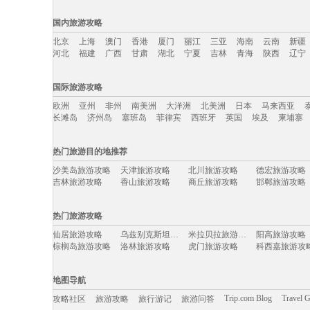
国内旅游攻略
北京
上海
澳门
香港
厦门
丽江
三亚
海南
云南
新疆
河北
福建
广西
甘肃
湖北
宁夏
吉林
青海
陕西
辽宁
国内旅游攻略移动入口：
国际旅游攻略
北京
上海
澳门
香港
厦门
丽江
三亚
海南
云南
新疆
欧洲
亚州
非州
南美洲
大洋洲
北美洲
日本
马来西亚
河北
福建
广西
甘肃
湖北
宁夏
吉林
青海
陕西
辽宁
长滩岛
济州岛
塞班岛
菲律宾
西班牙
英国
埃及
柬埔寨
国际旅游攻略移动入口：
热门旅游目的地推荐
欧洲
亚州
非州
南美洲
大洋洲
北美洲
日本
马来西亚
沙美岛旅游攻略
天津旅游攻略
北川旅游攻略
德宏旅游攻略
长滩岛
济州岛
塞班岛
菲律宾
西班牙
英国
埃及
柬埔寨
吉林旅游攻略
香山旅游攻略
商丘旅游攻略
邯郸旅游攻略
剑阁旅游攻略
周宁旅游攻略
保利斯塔旅游攻略
门多萨旅游攻
索契旅游攻略
桃园旅游攻略
尼奥旅游攻略
南浔旅游攻略
热门旅游攻略
多哈旅游攻略
高州旅游攻略
埃及旅游攻略
泉州旅游攻略
元阳旅游攻略
黄果树旅游攻略
马尔默旅游攻略
兰州旅游攻略
仙居旅游攻略
乌兹别克斯坦旅游攻略
米拉贝拉旅游攻略
阳高旅游攻略
阿曼旅游攻略
湄洲岛旅游攻略
阿尔旅游攻略
田纳西州
棕榈岛旅游攻略
洛林旅游攻略
虎门旅游攻略
科西嘉旅游攻
千岛湖旅游攻略
绍兴旅游攻略
维多利亚公园旅游攻略
爱丁堡旅游攻
特马旅游攻略
绥芬河旅游攻略
天台旅游攻略
阿拉尔旅游攻
六安旅游攻略
科特迪瓦旅游攻略
牡丹江旅游攻略
釜山旅游攻略
和县旅游攻略
福冈县旅游攻略
巴哈马旅游攻略
费拉拉旅游攻
苏里南旅游攻略
灵岩寺旅游攻略
宁化旅游攻略
四明山旅游攻
地图导航
圣特罗佩旅游攻略
延安旅游攻略
白金岛旅游攻略
罗索旅游攻略
无锡旅游攻略
湖州旅游攻略
尼亚加拉瀑布旅游攻略
印第安纳
新北市旅游攻略
十堰旅游攻略
科右中旗旅游攻略
马里兰旅游攻
Trip.com Blog
Travel 
攻略社区
旅游攻略
旅行游记
旅游问答
余姚旅游攻略
比什凯克旅游攻略
盘锦旅游攻略
格兰德旅游攻
茶陵旅游攻略
台州旅游攻略
海门旅游攻略
多伦旅游攻略