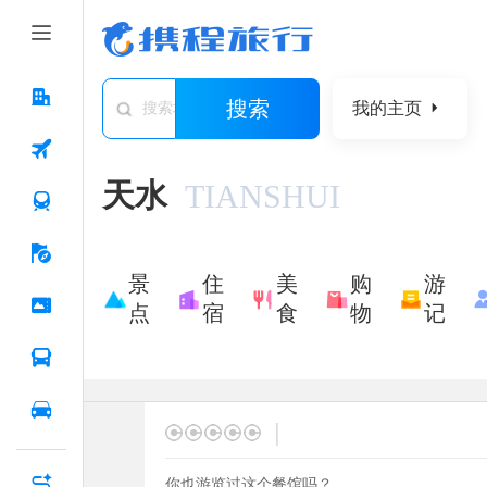
搜索
我的主页
搜索城市/景点/游记/问答/住宿
天水
TIANSHUI
景
住
美
购
游
点
宿
食
物
记
|
你也游览过这个餐馆吗？