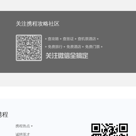
游攻略
武宣旅游攻略
宁波旅游攻略
美奈旅游攻略
戛纳旅游攻略
游攻略
静冈县旅游攻略
蜜月岛旅游攻略
袋鼠岛旅游攻略
桑植旅游攻略
墨竹工卡旅游攻略
帕索旅游攻略
清涧旅游攻略
永州旅游攻略
底特律旅游攻略
游攻略
科摩罗旅游攻略
西归浦市旅游攻略
九份旅游攻略
婆罗洲旅游攻略
孟加拉国旅游攻略
汕尾旅游攻略
虎门旅游攻略
百色旅游攻略
岳阳旅游攻略
游攻略
天空岛旅游攻略
陆良旅游攻略
路易斯安那州旅游攻略
密苏里州旅游攻略
旅游攻略
天门旅游攻略
晋江旅游攻略
于都旅游攻略
武威旅游攻略
旅游攻略
阿拉木图旅游攻略
雅安旅游攻略
宜宾旅游攻略
玫瑰海岸旅游攻略
香格里拉旅游攻略
织金旅游攻略
安塔利亚旅游攻略
东乡旅游攻略
石城旅游攻略
关注携程攻略社区
游攻略
弥勒旅游攻略
南阳市旅游攻略
当雄旅游攻略
池州旅游攻略
游攻略
拉瓦尔品第旅游攻略
黄果树旅游攻略
湖区旅游攻略
渭南旅游攻略
旅游攻略
midway旅游攻略
喀山旅游攻略
海丰旅游攻略
斯里兰卡旅游攻略
游攻略
剑川旅游攻略
都柏林旅游攻略
吕梁旅游攻略
瑶里旅游攻略
里约热内卢旅游攻略
新奥尔良旅游攻略
普罗旺斯旅游攻略
六安旅游攻略
巫山旅游攻略
雷克雅未克旅游攻略
特立尼达旅游攻略
永康旅游攻略
利雅得旅游攻略
锡林浩特旅游攻略
游攻略
靖西旅游攻略
佐贺旅游攻略
炉霍旅游攻略
布宜诺斯艾利斯旅游攻略
游攻略
塞班岛旅游攻略
思茅旅游攻略
怀集旅游攻略
犍为旅游攻略
旅游攻略
圣托里尼旅游攻略
okinawa旅游攻略
台南旅游攻略
海德堡旅游攻略
游攻略
扬州旅游攻略
san francisco旅游攻略
尼斯旅游攻略
塔曼尼加拉旅游攻略
游攻略
科罗拉多大峡谷旅游攻略
汉堡旅游攻略
武夷山旅游攻略
桐乡旅游攻略
旅游攻略
死亡谷国家公园旅游攻略
瑞典旅游攻略
吉首旅游攻略
延安旅游攻略
旅游攻略
格尔木旅游攻略
安道尔城旅游攻略
科茨旅游攻略
海拉尔旅游攻略
旅游攻略
索契旅游攻略
西归浦市旅游攻略
黑岛旅游攻略
清迈旅游攻略
旅游攻略
康涅狄格州旅游攻略
西岭雪山旅游攻略
温州旅游攻略
卡帕多奇亚旅游攻略
旅游攻略
的里雅斯特旅游攻略
萨哈林旅游攻略
南京旅游攻略
太湖旅游攻略
游攻略
义乌旅游攻略
巴黎旅游攻略
苏黎世旅游攻略
列支敦士登旅游攻略
游攻略
色达县旅游攻略
维克旅游攻略
萨摩亚旅游攻略
合川旅游攻略
旅游攻略
淳化旅游攻略
埃塞俄比亚旅游攻略
新德里旅游攻略
夏河旅游攻略
拉斯维加斯旅游攻略
米苏拉塔旅游攻略
科茨旅游攻略
伊斯兰堡旅游攻略
锦屏旅游攻略
游攻略
呼和浩特旅游攻略
伯罗奔尼撒旅游攻略
檀香山旅游攻略
苏格兰旅游攻略
游攻略
卢森堡旅游攻略
钟祥旅游攻略
大西洋城旅游攻略
奥达旅游攻略
游攻略
摩洛哥旅游攻略
仙女山旅游攻略
老挝旅游攻略
汉密尔顿岛旅游攻略
游攻略
拿撒勒旅游攻略
盈江旅游攻略
乐亭旅游攻略
英国旅游攻略
旅游攻略
冲绳旅游攻略
angelina旅游攻略
西藏旅游攻略
卡帕莱旅游攻略
游攻略
长沙旅游攻略
黔东南旅游攻略
圣特罗佩旅游攻略
安阳旅游攻略
游攻略
通化旅游攻略
九州旅游攻略
维多利亚瀑布旅游攻略
谢菲尔德旅游攻略
游攻略
突尼斯市旅游攻略
立陶宛旅游攻略
广东旅游攻略
怀柔旅游攻略
游攻略
鲅鱼圈旅游攻略
云浮旅游攻略
秀山旅游攻略
廊坊旅游攻略
西江苗寨旅游攻略
兴义旅游攻略
闽侯旅游攻略
宜春旅游攻略
下地岛旅游攻略
班加罗尔旅游攻略
银川旅游攻略
米克诺斯镇旅游攻略
马公旅游攻略
菲尼克斯旅游攻略
格但斯克旅游攻略
槟城旅游攻略
延边旅游攻略
西西里岛旅游攻略
天台山旅游攻略
旅游攻略
意大利旅游攻略
斯帕旅游攻略
库伦旗旅游攻略
毕尔巴鄂旅游攻略
游攻略
阿里旅游攻略
会同旅游攻略
奈良旅游攻略
基辅旅游攻略
旅游攻略
湄南河旅游攻略
博卡拉旅游攻略
蓝毗尼旅游攻略
伊春旅游攻略
携程
游攻略
皇后镇旅游攻略
顺德旅游攻略
茂名旅游攻略
济源旅游攻略
游攻略
长岛旅游攻略
卢布尔雅那旅游攻略
格拉茨旅游攻略
拉姆岛旅游攻略
游攻略
大足旅游攻略
汉密尔顿旅游攻略
卡拉旅游攻略
扎兰屯旅游攻略
旅游攻略
宜州旅游攻略
华欣旅游攻略
丹麦旅游攻略
清远旅游攻略
游攻略
北疆旅游攻略
沈家门旅游攻略
云南旅游攻略
福泉旅游攻略
携程热点
游攻略
海宁旅游攻略
衢州旅游攻略
都柏林旅游攻略
遂昌旅游攻略
鹿儿岛县旅游攻略
黄龙溪古镇旅游攻略
科罗拉多旅游攻略
自贡旅游攻略
阿姆斯特丹旅游攻略
游攻略
纽约旅游攻略
丹霞山旅游攻略
塞尔维亚旅游攻略
延安旅游攻略
诚聘英才