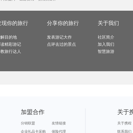
冲绳旅游攻略
天柱山旅游攻略
银川旅游攻略
格拉纳达旅游攻略
黄石旅
laksa旅游攻略
太湖旅游攻略
博德旅游攻略
北京旅游攻略
沧州旅
五常旅游攻略
诺邓旅游攻略
大峡谷国家公园旅游攻略
武功山旅游攻略
巴林右旗旅游攻略
长春旅游攻略
金泽旅游攻略
绵阳旅游攻略
洪泽旅
富士山旅游攻略
乐至旅游攻略
肯塔基州旅游攻略
洛克旅游攻略
嘉善旅游攻略
博登湖旅游攻略
台州旅游攻略
勒芒旅游攻略
武宣旅
塞拉利昂旅游攻略
神农架旅游攻略
沧州旅游攻略
玉溪旅游攻略
海德堡
日内瓦湖旅游攻略
凉山旅游攻略
汉诺威旅游攻略
大邱旅游攻略
麦迪逊
阿尔比旅游攻略
埃塞俄比亚旅游攻略
黄山旅游攻略
巴塞罗那旅游攻略
发现你的旅行
分享你的旅行
关于我们
罗德里格斯旅游攻略
西西里岛旅游攻略
赣州旅游攻略
荆门旅游攻略
伊朗旅
温尼伯旅游攻略
斯洛文尼亚旅游攻略
保定旅游攻略
圣弗朗西斯科旅游攻略
湖州旅
海东旅游攻略
印第安纳州旅游攻略
新乡旅游攻略
圣弗朗西斯科旅游攻略
鹿特丹
伊瓜苏瀑布旅游攻略
武汉旅游攻略
卡普里旅游攻略
丹嫩沙多旅游攻略
娄底旅
圣安德鲁斯旅游攻略
张家界旅游攻略
敦煌旅游攻略
营口旅游攻略
了解目的地
溪口旅游攻略
定州旅游攻略
发表游记大作
亚特兰大旅游攻略
丰都旅游攻略
社区简介
常德旅游攻略
抚松旅游攻略
特拉布宗旅游攻略
永嘉旅游攻略
河曲旅
梅里达旅游攻略
灵岩寺旅游攻略
普林斯顿旅游攻略
牛津旅游攻略
眉山旅
阅读精彩游记
点评去过的景点
加入我们
青海湖旅游攻略
怀化旅游攻略
俄罗斯旅游攻略
欧洲旅游攻略
波尔多
维多利亚瀑布旅游攻略
达卡旅游攻略
普卡旅游攻略
马六甲市旅游攻略
马累旅
北马里亚纳旅游攻略
吕梁旅游攻略
剑川旅游攻略
嵩山旅游攻略
佛坪旅
请教旅行达人
智慧旅游
分宜旅游攻略
阿拉尔旅游攻略
马德里旅游攻略
沙姆沙伊赫旅游攻略
苏梅岛
稻城旅游攻略
朱家尖旅游攻略
吉林旅游攻略
桂平旅游攻略
三宝垄
坦桑尼亚旅游攻略
云台山旅游攻略
德班旅游攻略
阿德莱德旅游攻略
新安江
龙目岛旅游攻略
釜山旅游攻略
三明旅游攻略
科罗拉多州旅游攻略
木斯塘
突尼斯旅游攻略
蓝毗尼旅游攻略
明尼阿波利斯旅游攻略
剑桥旅游攻略
红海滩
日喀则旅游攻略
阿尔比旅游攻略
萨尔茨堡旅游攻略
西西里旅游攻略
会泽旅
郴州旅游攻略
台州旅游攻略
库尔勒旅游攻略
灵川旅游攻略
承德旅
乌兰察布旅游攻略
赫章旅游攻略
维多利亚公园旅游攻略
科西嘉旅游攻略
哈巴河
北爱尔兰旅游攻略
蒙特雷旅游攻略
垦丁旅游攻略
africa旅游攻略
米脂旅游攻略
因特拉肯旅游攻略
甘肃旅游攻略
仙台旅游攻略
康提旅
普宁旅游攻略
凉山旅游攻略
石家庄旅游攻略
科罗拉多州旅游攻略
徐闻旅
下地岛旅游攻略
东山旅游攻略
仰光旅游攻略
哈库拉岛旅游攻略
临猗旅
绥芬河旅游攻略
鹤峰旅游攻略
泸水旅游攻略
埃及旅游攻略
会安旅
鞍山旅游攻略
麦德林旅游攻略
佛罗伦萨旅游攻略
摩尔曼斯克旅游攻略
威尔士
景德镇旅游攻略
塞拉旅游攻略
卡塔尼亚旅游攻略
龙海旅游攻略
茂县旅
昆山旅游攻略
热那亚旅游攻略
海门旅游攻略
临夏旅游攻略
湟中旅
仁川旅游攻略
台江旅游攻略
河源旅游攻略
淡水旅游攻略
台东旅
月桂岛旅游攻略
土库曼斯坦旅游攻略
洛阳旅游攻略
湟源旅游攻略
铜川旅
枫丹白露旅游攻略
台中旅游攻略
下龙湾旅游攻略
马尔他旅游攻略
布莱斯旅游攻略
橘园旅游攻略
格拉斯哥旅游攻略
通辽旅游攻略
新德里旅游攻略
喀什旅游攻略
洪泽旅游攻略
四川旅游攻略
黄山旅游攻略
鹿儿岛县旅游攻略
bath旅游攻略
宁海旅游攻略
波茨坦
纳雍旅游攻略
黑河旅游攻略
penang旅游攻略
赣州旅游攻略
保山旅
博罗旅游攻略
阿克苏旅游攻略
芙花芬岛旅游攻略
南充旅游攻略
都江堰
加盟合作
关于
阿雅达岛旅游攻略
伊利诺伊州旅游攻略
克拉玛依旅游攻略
安徽旅游攻略
芒市旅
荆州旅游攻略
卡塔尼亚旅游攻略
张家口旅游攻略
蒙山旅游攻略
伊犁旅
泰州旅游攻略
钦州旅游攻略
bray旅游攻略
索尔兹伯里旅游攻略
果洛旅
九华山旅游攻略
文莱旅游攻略
偏关旅游攻略
普者黑旅游攻略
连云港
邵阳旅游攻略
圣何塞旅游攻略
温州旅游攻略
厄恩湖旅游攻略
贵德旅
分销联盟
友情链接
关于携程
黑河旅游攻略
泸州旅游攻略
英格兰旅游攻略
湖州旅游攻略
汉中旅
泰晤士旅游攻略
平塘旅游攻略
纽黑文旅游攻略
淮北旅游攻略
米苏拉旅游攻略
博乐旅游攻略
哈库拉旅游攻略
德黑兰旅游攻略
虎林旅
企业礼品卡采购
保险代理
联系我们