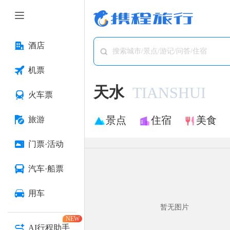
酒店
搜索城市/景点/游记/问答/住宿
机票
天水
TIANSHUI
火车票
景点
住宿
美食
旅游
门票·活动
汽车·船票
用车
暂无图片
NEW
AI行程助手