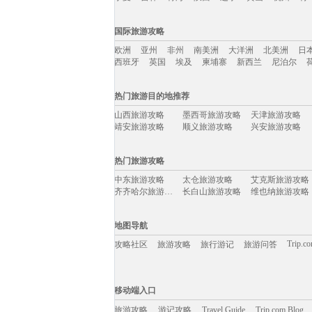
国内旅游攻略移动入口：
国际旅游攻略
北京
上海
澳门
香港
厦门
丽江
三亚
海
欧洲
亚州
非州
南美洲
大洋洲
北美洲
日
宁夏
吉林
青海
陕西
辽宁
黄山
杭州
青
西班牙
英国
埃及
柬埔寨
新西兰
尼泊尔
国际旅游攻略移动入口：
热门旅游目的地推荐
欧洲
亚州
非州
南美洲
大洋洲
北美洲
日
山西旅游攻略
墨西哥旅游攻略
天津旅游攻略
西班牙
英国
埃及
柬埔寨
新西兰
尼泊尔
靖安旅游攻略
顺义旅游攻略
兴安旅游攻略
安顺旅游攻略
利川市旅游攻略
岘港旅游攻略
朔州旅游攻略
泰和旅游攻略
门多萨旅游攻略
热门旅游攻略
布卡旅游攻略
菲尼克斯旅游攻略
巴林旅游攻略
句容旅游攻略
湟源旅游攻略
加拉帕戈斯旅游攻略
中东旅游攻略
太仓旅游攻略
艾克斯旅游攻略
永新旅游攻略
常熟旅游攻略
新奥尔良旅游攻略
齐齐哈尔旅游攻略
长白山旅游攻略
维也纳旅游攻略
池州旅游攻略
多伦多旅游攻略
永胜旅游攻略
tapas旅游攻略
腾冲旅游攻略
雷尼尔旅游攻略
扶风旅游攻略
周庄旅游攻略
橙县旅游攻略
法罗群岛旅游攻略
关岛旅游攻略
约旦旅游攻略
湘潭旅游攻略
长春旅游攻略
满月岛旅游攻略
地图导航
西班牙旅游攻略
江苏旅游攻略
福建旅游攻略
大兴安岭旅游攻略
红叶谷旅游攻略
会泽旅游攻略
张掖旅游攻略
丽江旅游攻略
马提尼克旅游攻略
Trip.c
攻略社区
旅游攻略
旅行游记
旅游问答
萨拉戈萨旅游攻略
辛辛那提旅游攻略
齐齐哈尔旅游攻略
丙中洛旅游攻略
广东旅游攻略
锡林郭勒盟旅游攻略
南浔旅游攻略
聊城旅游攻略
乡城旅游攻略
巴马科旅游攻略
萨拉曼卡旅游攻略
安提瓜和巴布达旅游攻略
元阳旅游攻略
理塘旅游攻略
岱山旅游攻略
移动端入口:
凤凰城旅游攻略
马里兰旅游攻略
桑给巴尔岛旅游攻略
田纳西州旅游攻略
因斯布鲁克旅游攻略
马斯喀特旅游攻略
Trip.com Blog
Travel Guide
密苏里旅游攻略
旅游资讯
庐山旅游攻略
游记攻略
德累斯顿旅游攻略
移动端入口
大阪府旅游攻略
大阪旅游攻略
菲律宾旅游攻略
黑龙江旅游攻略
贝希特斯加登旅游攻略
乐亭旅游攻略
泸州旅游攻略
阿尔泰旅游攻略
格兰德旅游攻略
旅游攻略
游记攻略
古北水镇旅游攻略
阿皮亚旅游攻略
Travel Guide
尼甘布旅游攻略
Trip.com Blog