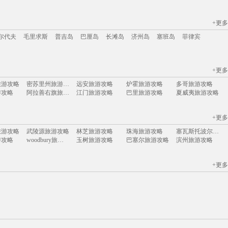
+更多
江苏
安徽
山西
黑龙江
江西
广东
河北
福建
广西
甘肃
湖北
尔代夫
毛里求斯
普吉岛
巴厘岛
长滩岛
济州岛
塞班岛
菲律宾
+更多
尔代夫
毛里求斯
普吉岛
巴厘岛
长滩岛
济州岛
塞班岛
菲律宾
旅游攻略
密苏里州旅游攻略
远安旅游攻略
炉霍旅游攻略
多哥旅游攻略
游攻略
阿拉善右旗旅游攻略
江门旅游攻略
巴里旅游攻略
夏威夷旅游攻略
游攻略
慈溪旅游攻略
新喀里多尼亚旅游攻略
普洱旅游攻略
连南旅游攻略
游攻略
阿斯塔纳旅游攻略
瓦伦西亚旅游攻略
沃尔姆斯旅游攻略
圣托里尼旅游攻略
+更多
汉密尔顿岛旅游攻略
奥斯汀旅游攻略
anchorage旅游攻略
蚌埠旅游攻略
巴马科旅游攻略
游攻略
浑源旅游攻略
奈梅亨旅游攻略
尼泊尔旅游攻略
杨州旅游攻略
旅游攻略
武陵源旅游攻略
林芝旅游攻略
珠海旅游攻略
塞瓦斯托波尔旅游攻略
龙门石窟旅游攻略
肇庆旅游攻略
濮阳旅游攻略
维也纳旅游攻略
绵阳旅游攻略
游攻略
woodbury旅游攻略
玉树旅游攻略
巴塞尔旅游攻略
滨州旅游攻略
旅游攻略
天宁岛旅游攻略
卢克索旅游攻略
昌平旅游攻略
福冈旅游攻略
旅游攻略
桑给巴尔旅游攻略
马祖旅游攻略
武义旅游攻略
多维尔旅游攻略
锡安国家公园旅游攻略
老挝旅游攻略
黄山市旅游攻略
马祖旅游攻略
亚拉巴马州旅游攻略
游攻略
陇南旅游攻略
黄南旅游攻略
威斯巴登旅游攻略
淮南旅游攻略
旅游攻略
巴尔的摩旅游攻略
基诺旅游攻略
泰顺旅游攻略
冲绳县旅游攻略
+更多
游攻略
灵川旅游攻略
咸阳旅游攻略
圣克鲁斯旅游攻略
攀枝花旅游攻略
游攻略
弋阳旅游攻略
东海旅游攻略
阿格拉旅游攻略
达累斯萨拉姆旅游攻略
游攻略
禹州旅游攻略
龙川旅游攻略
百色旅游攻略
庄河旅游攻略
游攻略
磐安旅游攻略
西塘旅游攻略
卡萨布兰卡旅游攻略
热浪岛旅游攻略
游攻略
诸城旅游攻略
尼斯旅游攻略
拉瓦尔品第旅游攻略
龙岩旅游攻略
游攻略
兰纳旅游攻略
兴宁旅游攻略
上虞旅游攻略
亚布力旅游攻略
巴西利亚旅游攻略
胶州旅游攻略
平遥旅游攻略
湖区旅游攻略
松溪旅游攻略
游攻略
丘北旅游攻略
同江旅游攻略
太地町旅游攻略
班夫国家公园旅游攻略
游攻略
三江旅游攻略
石嘴山旅游攻略
唐山旅游攻略
巴哈马旅游攻略
游攻略
应县旅游攻略
鼓浪屿旅游攻略
涿州旅游攻略
义乌旅游攻略
游攻略
西雅图旅游攻略
开平旅游攻略
孟买旅游攻略
江门旅游攻略
旅游攻略
东营旅游攻略
淄博旅游攻略
秀山旅游攻略
吉安旅游攻略
游攻略
印度尼西亚旅游攻略
岱山旅游攻略
新港旅游攻略
岩手县旅游攻略
游攻略
宁夏旅游攻略
北马里亚纳群岛旅游攻略
东阳旅游攻略
唐克旅游攻略
香格里拉旅游攻略
九江旅游攻略
永新旅游攻略
西江千户苗寨旅游攻略
新西兰旅游攻略