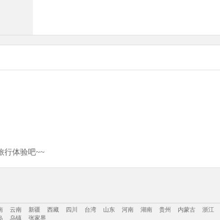
行体验吧~~
南
云南
新疆
西藏
四川
台湾
山东
河南
湖南
贵州
内蒙古
浙江
岛
乌镇
张家界