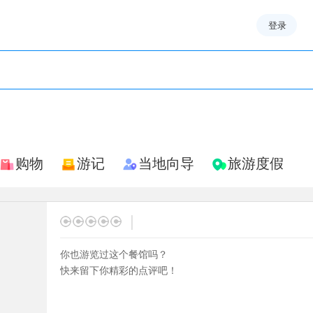
登录
购物
游记
当地向导
旅游度假
|
你也游览过这个餐馆吗？
快来留下你精彩的点评吧！