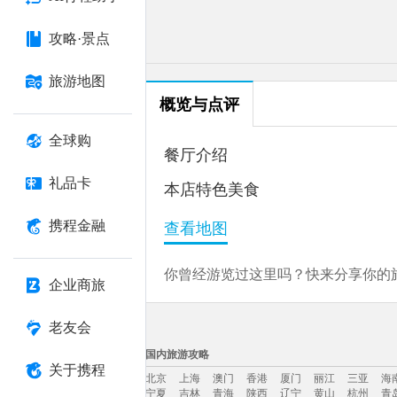
攻略·景点
旅游地图
概览与点评
全球购
餐厅介绍
礼品卡
本店特色美食
携程金融
查看地图
你曾经游览过这里吗？快来分享你的旅
企业商旅
老友会
国内旅游攻略
关于携程
北京
上海
澳门
香港
厦门
丽江
三亚
海
宁夏
吉林
青海
陕西
辽宁
黄山
杭州
青