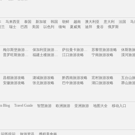
南
云南
新疆
西藏
四川
台湾
山东
河南
湖南
贵州
内蒙古
浙江
本
马来西亚
泰国
新加坡
韩国
朝鲜
越南
澳大利亚
意大利
法国
马
岛
乌镇
张家界
荷兰
瑞士
巴西
美国
以色列
缅甸
夏威夷
迪拜
曼谷
俄罗斯
本
马来西亚
泰国
新加坡
韩国
朝鲜
越南
澳大利亚
意大利
法国
马
梅尔斯堡旅游攻略
保加利亚旅游攻略
萨拉曼卡旅游攻略
苏黎世旅游攻略
休斯敦
荷兰
瑞士
巴西
美国
以色列
缅甸
夏威夷
迪拜
曼谷
俄罗斯
普罗旺斯旅游攻略
福建土楼旅游攻略
江口旅游攻略
宁南旅游攻略
漠河旅
玛沁旅游攻略
德钦旅游攻略
大城旅游攻略
当阳旅游攻略
左云旅
圣彼得堡旅游攻略
诸城旅游攻略
松阳旅游攻略
绍兴旅游攻略
漳州旅
七台河旅游攻略
丰宁坝上旅游攻略
百慕大旅游攻略
黄姚古镇旅游攻略
班达亚齐旅游攻略
万荣旅游攻略
verona旅游攻略
枣庄旅游攻略
青浦旅
昌都旅游攻略
潞城旅游攻略
黔西南旅游攻略
宏村旅游攻略
五台山
曲靖旅游攻略
中东旅游攻略
峨眉山旅游攻略
敦化旅游攻略
安徽旅游攻略
张北旅游攻略
巴中旅游攻略
湖口旅游攻略
莽山旅
海西旅游攻略
潮州旅游攻略
富春江旅游攻略
束河旅游攻略
宝石岛
定西旅游攻略
饶河旅游攻略
衡水旅游攻略
安庆旅游攻略
奥尔良
格拉斯旅游攻略
大岛旅游攻略
西江千户苗寨旅游攻略
梅斯旅游攻略
井冈山旅游攻略
东帝汶旅游攻略
四川旅游攻略
绵山旅游攻略
威海旅
绵竹旅游攻略
康奈尔旅游攻略
湟中旅游攻略
太阳城旅游攻略
西西里
达卡旅游攻略
黔东南旅游攻略
约克旅游攻略
三清山旅游攻略
文成旅
哈尔滨旅游攻略
焦特普尔旅游攻略
马尔代夫旅游攻略
佩特拉旅游攻略
特纳旅
瑞丽旅游攻略
丰宁旅游攻略
那霸旅游攻略
汕尾旅游攻略
崇礼旅
om Blog
Travel Guide
智慧旅游
欧洲旅游
亚洲旅游
地图大全
移动入口
london旅游攻略
巽寮湾旅游攻略
乌镇旅游攻略
吉马良斯旅游攻略
兰溪旅
波罗的海旅游攻略
牙买加旅游攻略
热浪岛旅游攻略
莆田旅游攻略
芬奇旅
南靖旅游攻略
日月潭旅游攻略
大同旅游攻略
斯帕旅游攻略
河曲旅
清徐旅游攻略
绥化旅游攻略
北戴河旅游攻略
锡安国家公园旅游攻略
萨米旅游攻略
光雾山旅游攻略
昌黎旅游攻略
西沙群岛旅游攻略
蓝泉旅
阿尔坎塔拉旅游攻略
勒阿弗尔旅游攻略
易县旅游攻略
塞罕坝旅游攻略
乌海旅
米科诺斯岛旅游攻略
毕尔巴鄂旅游攻略
广汉旅游攻略
辉南旅游攻略
文莱旅
携程美食林
槟城旅游攻略
问答提问
旅游攻略
哥斯达黎加旅游攻略
佛罗里达旅游攻略
巩义旅游攻略
江南旅
肯尼亚旅游攻略
比萨旅游攻略
新昌旅游攻略
博登湖旅游攻略
西柏坡
亚特兰大旅游攻略
三山岛旅游攻略
安溪旅游攻略
英国旅游攻略
新山旅
吴桥旅游攻略
神户旅游攻略
桐乡旅游攻略
宿州旅游攻略
魏玛旅
问答提问
随州旅游攻略
旅游资讯
携程美食林
沙姆沙伊赫旅游攻略
约翰内斯堡旅游攻略
黄龙旅游攻略