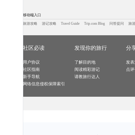
卡莫纳旅游攻略
孟加拉国旅游攻略
凤凰旅游攻略
营口旅游攻略
亚特兰大旅游攻略
格拉斯旅游攻略
三亚 旅游攻略
巴塞尔旅游攻
阿肯色州旅游攻略
格鲁吉亚旅游攻略
袋鼠岛旅游攻略
潍坊旅游攻略
移动端入口:
阿尔高旅游攻略
智利旅游攻略
徐闻旅游攻略
信阳旅游攻略
洪湖旅游攻略
晋中旅游攻略
海丰旅游攻略
伊斯坦布
Trip.com Blog
Travel Guide
红海滩旅游攻略
旅游资讯
普林斯顿旅游攻略
门多萨旅游攻略
游记攻略
携程美食林
玉山旅游攻略
问
移动端入口
剑桥旅游攻略
瑙鲁旅游攻略
佛冈旅游攻略
法国旅游攻略
捷克旅游攻略
安达曼-尼科巴群岛旅游攻略
沙溪古镇旅游攻略
多米尼加
海南藏族自治州旅游攻略
桃花岛旅游攻略
威海旅游攻略
金昌旅游攻略
苏黎世旅游攻略
旅游攻略
游记攻略
Travel Guide
Pinnawela旅游攻略
怀特岛旅游攻略
Trip.com Blog
问答提问
八里沟旅游攻
旅
伊春旅游攻略
敦煌旅游攻略
西雅图旅游攻略
徐州旅游攻略
罗平旅游攻略
印第安纳旅游攻略
淮南旅游攻略
南通旅游攻略
北领地旅游攻略
鄯善旅游攻略
纽黑文旅游攻略
辉县旅游攻略
斯帕旅游攻略
密尔沃基旅游攻略
南岛旅游攻略
里尔旅游攻略
岩手县旅游攻略
集安旅游攻略
绚丽岛旅游攻略
铜川旅游攻略
德州旅游攻略
黑山旅游攻略
基辅旅游攻略
珀斯旅游攻略
九州旅游攻略
和田旅游攻略
大城旅游攻略
荆州旅游攻略
马山旅游攻略
易县旅游攻略
雷尼尔旅游攻略
万丹旅游攻略
penang旅游攻略
三江旅游攻略
北岛旅游攻略
长汀县旅游攻
社区必读
发现你的旅行
分
万宁旅游攻略
句容旅游攻略
察隅旅游攻略
浦城旅游攻略
红原旅游攻略
汕尾旅游攻略
北极旅游攻略
巴拉旅游攻略
亚丁旅游攻略
佛罗伦萨旅游攻略
开封旅游攻略
沙巴旅游攻略
甘肃旅游攻略
定西旅游攻略
江南旅游攻略
大兴安岭
哈密旅游攻略
奥达旅游攻略
卢布尔雅那旅游攻略
加拉帕戈
石梅湾旅游攻略
用户协议
波茨坦旅游攻略
了解目的地
圣多美和普林西比旅游攻略
发表
沙溪古镇
塞哥维亚旅游攻略
菏泽旅游攻略
歙县旅游攻略
平谷旅游攻略
拉达克旅游攻略
欧洲旅游攻略
圣西罗旅游攻略
尼亚加拉瀑
社区指南
阅读精彩游记
点评
乌布旅游攻略
加那利群岛旅游攻略
大连旅游攻略
安道尔共和
石柱旅游攻略
内蒙古旅游攻略
中山詹园旅游攻略
崇左旅游攻略
斯里巴加湾市旅游攻略
洪江旅游攻略
马耳他岛旅游攻略
普卡旅游攻略
新手导航
请教旅行达人
云南旅游攻略
钦州旅游攻略
普宁旅游攻略
唐克旅游攻略
卢森堡旅游攻略
圣彼得堡旅游攻略
广东旅游攻略
江阴旅游攻略
阿里旅游攻略
诸葛八卦村旅游攻略
剑阁旅游攻略
四国旅游攻略
网络信息侵权保障索引
巴林右旗旅游攻略
峨眉山旅游攻略
卢布旅游攻略
大洋洲旅游攻
金坛旅游攻略
万荣旅游攻略
小金旅游攻略
萨尔托旅游攻
密苏里州旅游攻略
施皮茨旅游攻略
爱琴海旅游攻略
阿尔泰旅游攻
荆门旅游攻略
日照旅游攻略
碧罗雪山旅游攻略
三门旅游攻略
midway旅游攻略
四平旅游攻略
利马索尔旅游攻略
加尔各答
焦特普尔旅游攻略
米兰旅游攻略
镇康旅游攻略
马尔代夫
江苏旅游攻略
千岛湖旅游攻略
湘潭旅游攻略
三亚旅游攻略
南投旅游攻略
马鞍山旅游攻略
安卡拉旅游攻略
茂宜岛旅游攻
安庆旅游攻略
七仙岭旅游攻略
比萨旅游攻略
门头沟旅游攻
喀山旅游攻略
明月山旅游攻略
乌兹别克斯坦旅游攻略
俄罗斯旅游攻
定西旅游攻略
海德公园旅游攻略
霍巴特旅游攻略
三清山旅游攻
土库曼旅游攻略
利沃夫旅游攻略
临沧旅游攻略
临沂旅游攻略
满月岛旅游攻略
诏安旅游攻略
楚雄旅游攻略
文山旅游攻略
格罗兹尼旅游攻略
爱琴海旅游攻略
石嘴山旅游攻略
云浮旅游攻略
太原旅游攻略
天堂岛旅游攻略
登别旅游攻略
沃尔姆斯
胡志明市旅游攻略
圣马力诺旅游攻略
阿马尔旅游攻略
圣安德鲁
阿拉木图旅游攻略
山海关旅游攻略
亚拉巴马州旅游攻略
宝石岛旅游攻
巩义旅游攻略
阿布扎比旅游攻略
三原旅游攻略
临潼旅游攻略
萨拉斯旅游攻略
七台河旅游攻略
吉林市旅游攻略
喀什旅游攻略
仙桃旅游攻略
吉隆坡旅游攻略
乐清旅游攻略
汉诺威旅游攻