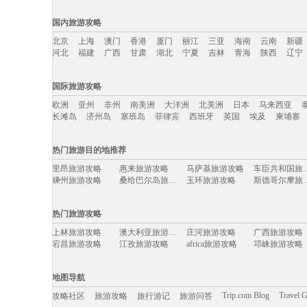
国内旅游攻略
北京
上海
澳门
香港
厦门
丽江
三亚
海南
云南
新疆
河北
福建
广西
甘肃
湖北
宁夏
吉林
青海
陕西
辽宁
国内旅游攻略移动入口：
国际旅游攻略
北京
上海
澳门
香港
厦门
丽江
三亚
海南
云南
新疆
欧洲
亚州
非州
南美洲
大洋洲
北美洲
日本
马来西亚
河北
福建
广西
甘肃
湖北
宁夏
吉林
青海
陕西
辽宁
长滩岛
济州岛
塞班岛
菲律宾
西班牙
英国
埃及
柬埔寨
国际旅游攻略移动入口：
热门旅游目的地推荐
欧洲
亚州
非州
南美洲
大洋洲
北美洲
日本
马来西亚
里昂旅游攻略
惠来旅游攻略
马萨基旅游攻略
车臣共和
长滩岛
济州岛
塞班岛
菲律宾
西班牙
英国
埃及
柬埔寨
嵊州旅游攻略
桑给巴尔岛旅游攻略
玉环旅游攻略
斯德哥尔
哈里斯堡旅游攻略
马德里旅游攻略
摩纳哥旅游攻略
新港旅游攻略
宜昌旅游攻略
马里博尔旅游攻略
巴里岛旅游攻略
多伦旅游攻略
热门旅游攻略
南澳旅游攻略
新北市旅游攻略
婆罗洲旅游攻略
摩洛哥旅游攻
普吉旅游攻略
兰溪旅游攻略
石狮旅游攻略
察隅旅游攻略
上林旅游攻略
澳大利亚旅游攻略
庄河旅游攻略
广西旅游攻略
关林旅游攻略
万宁旅游攻略
台东旅游攻略
拜县旅游攻略
宕昌旅游攻略
江孜旅游攻略
africa旅游攻略
邛崃旅游攻略
哈特福德旅游攻略
龙门旅游攻略
南阳旅游攻略
青海湖旅游攻
五指山旅游攻略
法兰克福旅游攻略
文庙旅游攻略
芬奇旅游攻略
维也纳旅游攻略
不来梅哈芬旅游攻略
大同旅游攻略
北海旅游攻略
ireland旅游攻略
塔曼尼加拉旅游攻略
科莫旅游攻略
北领地旅游攻
毕尔巴鄂旅游攻略
利川旅游攻略
云和旅游攻略
杜塞尔多
地图导航
哈根旅游攻略
马德里旅游攻略
衡阳旅游攻略
徐州旅游攻略
靖边旅游攻略
圣迭戈旅游攻略
保山旅游攻略
恒春旅游攻略
洞爷湖旅游攻略
肯塔基州旅游攻略
布尔津旅游攻略
摩纳哥城
Trip.com Blog
Travel 
攻略社区
旅游攻略
旅行游记
旅游问答
高雄旅游攻略
克孜勒旅游攻略
阿德莱德旅游攻略
东山旅游攻略
清远旅游攻略
常州旅游攻略
阿尔克马尔旅游攻略
瑞士旅游攻略