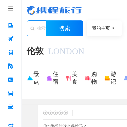
搜索
我的主页
搜索城市/景点/游记/问答/住宿
伦敦
LONDON
景
住
美
购
游
点
宿
食
物
记
|
你也游览过这个餐馆吗？