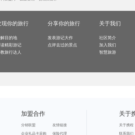
民丹岛旅游攻略
太鲁阁旅游攻略
炉霍旅游攻略
十堰旅游攻略
永顺旅游攻略
甘肃旅游攻略
奥克兰旅游攻略
巴拉旅游攻略
密云旅
日照旅游攻略
维戈旅游攻略
多哈旅游攻略
丘北旅游攻略
鲅鱼圈
考文垂旅游攻略
凯恩斯旅游攻略
武当山旅游攻略
九江旅游攻略
波恩旅
惠东旅游攻略
依兰旅游攻略
襄阳旅游攻略
橙县旅游攻略
鄯善旅
马尔康旅游攻略
布莱顿旅游攻略
合阳旅游攻略
西哈努克旅游攻略
婆罗洲
箱根旅游攻略
南阳市旅游攻略
大方旅游攻略
哈巴河旅游攻略
板门店
米卢斯旅游攻略
杜伊斯堡旅游攻略
老挝旅游攻略
北极旅游攻略
南屏旅
海西旅游攻略
中宁旅游攻略
晋城旅游攻略
锦州旅游攻略
发现你的旅行
分享你的旅行
关于我们
康涅狄格州旅游攻略
会泽旅游攻略
戈尔德旅游攻略
迪拜旅游攻略
维罗纳
圣基茨和尼维斯旅游攻略
白城旅游攻略
波尔旅游攻略
登封旅游攻略
汕尾旅
和县旅游攻略
禹州旅游攻略
雅安旅游攻略
诸暨旅游攻略
釜山旅
江苏旅游攻略
三亚旅游攻略
昌黎旅游攻略
理塘旅游攻略
卡塔旅
塔曼尼加拉旅游攻略
江南旅游攻略
衡山旅游攻略
瓦努阿图旅游攻略
埃及旅
了解目的地
榆次旅游攻略
亳州旅游攻略
发表游记大作
海德公园旅游攻略
金寨旅游攻略
社区简介
华雷斯
万荣旅游攻略
嘉峪关旅游攻略
波尔旅游攻略
巴哈马旅游攻略
卢布林旅游攻略
三山岛旅游攻略
自贡旅游攻略
贵港旅游攻略
下龙湾
阅读精彩游记
点评去过的景点
加入我们
德班旅游攻略
松溪旅游攻略
沧州旅游攻略
圣米歇尔山旅游攻略
合川旅
弥勒旅游攻略
希洪旅游攻略
满洲里旅游攻略
大阪旅游攻略
缙云旅
兴义旅游攻略
哈根旅游攻略
龙游旅游攻略
仙本那旅游攻略
鞍山旅
请教旅行达人
智慧旅游
列城旅游攻略
鄂木斯克旅游攻略
爱德华王子岛旅游攻略
南雄旅游攻略
维也纳
卢布尔雅那旅游攻略
马尔他旅游攻略
仙女山旅游攻略
房山旅游攻略
莱昂旅
巴布达旅游攻略
若尔盖旅游攻略
伊朗旅游攻略
印第安纳波利斯旅游攻略
布莱斯
洞头旅游攻略
斯摩棱斯克旅游攻略
安纳西旅游攻略
闸坡旅游攻略
炉霍旅
达兰萨拉旅游攻略
漳州旅游攻略
西双版纳旅游攻略
许昌旅游攻略
格尔木旅游攻略
青海旅游攻略
贝洛奥里藏特旅游攻略
吕梁旅游攻略
坦帕旅
安道尔共和国旅游攻略
苏梅岛旅游攻略
横滨旅游攻略
右玉旅游攻略
八里沟
桑坦德旅游攻略
金斯顿旅游攻略
吴江旅游攻略
黄山市旅游攻略
毛里塔尼亚旅游攻略
怀柔旅游攻略
应县旅游攻略
阿拉善右旗旅游攻略
巴德岗
珀斯旅游攻略
海螺沟旅游攻略
句容旅游攻略
亚特兰大旅游攻略
章丘旅
哈特福德旅游攻略
博乐旅游攻略
下川岛旅游攻略
平武旅游攻略
斯塔德
埃勒旅游攻略
岱山旅游攻略
和田旅游攻略
托莱多旅游攻略
尤金旅
埃及旅游攻略
马尔他旅游攻略
广岛旅游攻略
舟山旅游攻略
蒲县旅
图瓦旅游攻略
合山旅游攻略
米苏拉旅游攻略
贵州旅游攻略
茂名旅
苏里南旅游攻略
神户旅游攻略
江南旅游攻略
丹巴旅游攻略
普吉旅
石灰岩海岸旅游攻略
海北旅游攻略
勒芒旅游攻略
匈牙利旅游攻略
赫章旅游攻略
克里特岛旅游攻略
laksa旅游攻略
纳帕旅游攻略
沙巴旅
怀特岛旅游攻略
霍斯旅游攻略
哈里斯堡旅游攻略
梅里雪山旅游攻略
崇左旅
伊春旅游攻略
遵义旅游攻略
阿拉善左旗旅游攻略
毕尔巴鄂旅游攻略
台湾旅
玉山旅游攻略
三宝垄旅游攻略
江原道旅游攻略
长海旅游攻略
庐江旅
雷克雅未克旅游攻略
悉尼旅游攻略
尼亚加拉旅游攻略
怀化旅游攻略
拉达克
非洲旅游攻略
大叻旅游攻略
下川岛旅游攻略
tapas旅游攻略
富宁旅游攻略
波兰旅游攻略
遂昌旅游攻略
斯帕旅游攻略
庐山旅游攻略
布卡旅游攻略
格兰德旅游攻略
斯洛文尼亚旅游攻略
南阳市
加盟合作
关于
开罗旅游攻略
卢龙旅游攻略
浦江旅游攻略
加尔各答旅游攻略
章丘旅
衢州旅游攻略
湖州旅游攻略
汤阴旅游攻略
南极旅游攻略
桐庐旅
布莱克浦旅游攻略
俄罗斯旅游攻略
延安旅游攻略
武宣旅游攻略
文山旅
常州旅游攻略
丽水旅游攻略
巴登巴登旅游攻略
冲绳旅游攻略
福海旅
博卡拉旅游攻略
盐山旅游攻略
朝阳旅游攻略
施皮茨旅游攻略
锦屏旅
分销联盟
友情链接
关于携程
班夫国家公园旅游攻略
周庄古镇旅游攻略
古北水镇旅游攻略
临海旅游攻略
凤凰旅
卢森堡旅游攻略
平谷旅游攻略
圣迭戈旅游攻略
鞑靼斯坦共和国旅游攻略
兴城旅游攻略
齐齐哈尔旅游攻略
塔城市旅游攻略
二连浩特旅游攻略
迁安旅
企业礼品卡采购
保险代理
联系我们