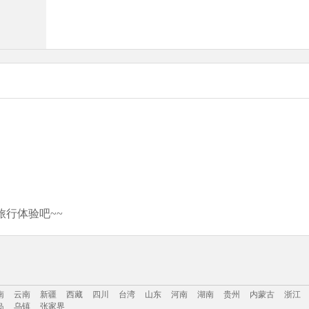
行体验吧~~
南
云南
新疆
西藏
四川
台湾
山东
河南
湖南
贵州
内蒙古
浙江
岛
乌镇
张家界