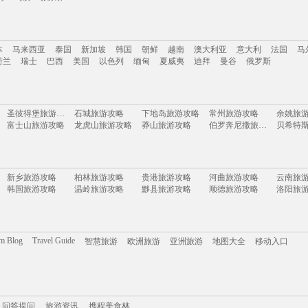
南
云南
新疆
西藏
四川
台湾
山东
河南
湖南
贵州
内蒙古
浙江
本
马来西亚
泰国
新加坡
韩国
朝鲜
越南
澳大利亚
意大利
法国
马
岛
乌镇
张家界
荷兰
瑞士
巴西
美国
以色列
缅甸
夏威夷
迪拜
曼谷
俄罗斯
本
马来西亚
泰国
新加坡
韩国
朝鲜
越南
澳大利亚
意大利
法国
马
圣彼得堡旅游攻略
石城旅游攻略
下地岛旅游攻略
常州旅游攻略
余姚旅
荷兰
瑞士
巴西
美国
以色列
缅甸
夏威夷
迪拜
曼谷
俄罗斯
富士山旅游攻略
龙虎山旅游攻略
莽山旅游攻略
伯罗奔尼撒旅游攻略
巴马旅游攻略
吴江旅游攻略
云顶高原旅游攻略
平定旅游攻略
萨哈林
东兴旅游攻略
大洋洲旅游攻略
从江旅游攻略
加勒旅游攻略
张掖旅
湛江旅游攻略
廓尔喀旅游攻略
巴中旅游攻略
气仙沼市旅游攻略
安康旅
福安旅游攻略
米兰旅游攻略
宕昌旅游攻略
卢戈旅游攻略
三门旅
新乡旅游攻略
柏林旅游攻略
贵港旅游攻略
河曲旅游攻略
云南旅
科莫旅游攻略
新港旅游攻略
圣何塞旅游攻略
剑阁旅游攻略
韩国旅游攻略
温岭旅游攻略
黟县旅游攻略
顺德旅游攻略
洛阳旅
米脂旅游攻略
昌吉旅游攻略
拉罗汤加岛旅游攻略
永安旅游攻略
达卡旅
okinawa旅游攻略
蒙古旅游攻略
玛纳斯旅游攻略
大峡谷国家公园旅游攻略
天空岛
我孙子市旅游攻略
马耳他岛旅游攻略
london旅游攻略
马其顿旅游攻略
资源旅
智利旅游攻略
福冈县旅游攻略
西塘旅游攻略
鲅鱼圈旅游攻略
尼尔森
库车旅游攻略
皮皮岛旅游攻略
圣路易斯旅游攻略
亚历山大旅游攻略
布隆迪
维戈旅游攻略
欧洲旅游攻略
罗甸旅游攻略
乌兰旅游攻略
佩特拉
塔曼尼加拉旅游攻略
宁武旅游攻略
达拉特旗旅游攻略
摩纳哥城旅游攻略
若羌旅游攻略
通辽旅游攻略
葡萄牙旅游攻略
荣成旅游攻略
om Blog
Travel Guide
智慧旅游
欧洲旅游
亚洲旅游
地图大全
移动入口
果洛旅游攻略
宜州旅游攻略
巴音郭楞旅游攻略
吕梁旅游攻略
波特兰
辽源旅游攻略
平定旅游攻略
皮皮岛旅游攻略
新绛旅游攻略
兰州旅
沃尔姆斯旅游攻略
昆卡旅游攻略
马六甲旅游攻略
洛桑旅游攻略
申根旅
西双版纳旅游攻略
拉达克旅游攻略
德阳旅游攻略
田纳西州旅游攻略
南通旅
宏村旅游攻略
彼得堡旅游攻略
尼亚加拉瀑布旅游攻略
瑙鲁旅游攻略
顺义旅
亚布力旅游攻略
象山旅游攻略
连城旅游攻略
越南旅游攻略
黄南旅游攻略
博罗旅游攻略
宜宾旅游攻略
维多利亚公园旅游攻略
黎平旅
携程美食林
淡水旅游攻略
问答提问
旅游攻略
西沙群岛旅游攻略
象岛旅游攻略
里约热内卢旅游攻略
圣何塞
汉密尔顿旅游攻略
乌兹别克斯坦旅游攻略
利马旅游攻略
广州旅游攻略
滦平旅
四姑娘山旅游攻略
卢克索旅游攻略
乌兰察布旅游攻略
五寨旅游攻略
东阳旅
布鲁姆旅游攻略
乌镇旅游攻略
商丘旅游攻略
吉首旅游攻略
松原旅
问答提问
昆卡旅游攻略
旅游资讯
陶斯旅游攻略
携程美食林
门源旅游攻略
塔什干旅游攻略
新宾旅