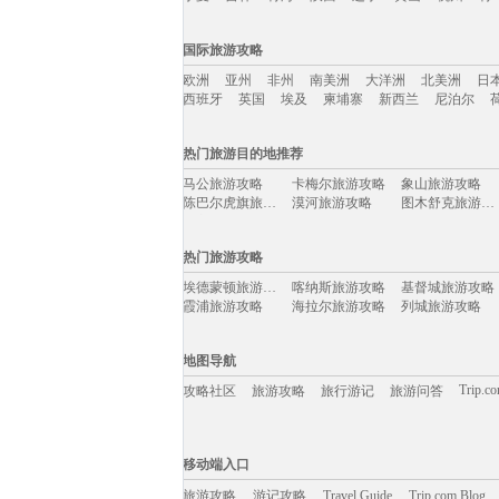
国内旅游攻略移动入口：
国际旅游攻略
北京
上海
澳门
香港
厦门
丽江
三亚
海
欧洲
亚州
非州
南美洲
大洋洲
北美洲
日
宁夏
吉林
青海
陕西
辽宁
黄山
杭州
青
西班牙
英国
埃及
柬埔寨
新西兰
尼泊尔
国际旅游攻略移动入口：
热门旅游目的地推荐
欧洲
亚州
非州
南美洲
大洋洲
北美洲
日
马公旅游攻略
卡梅尔旅游攻略
象山旅游攻略
西班牙
英国
埃及
柬埔寨
新西兰
尼泊尔
陈巴尔虎旗旅游攻略
漠河旅游攻略
图木舒克旅游攻略
三宝垄旅游攻略
澄江旅游攻略
陵川旅游攻略
昌都旅游攻略
哥斯达黎加旅游攻略
洛斯卡沃斯旅游攻略
热门旅游攻略
镇康旅游攻略
开曼群岛旅游攻略
龙里旅游攻略
泉州旅游攻略
兴城旅游攻略
黄石旅游攻略
埃德蒙顿旅游攻略
喀纳斯旅游攻略
基督城旅游攻略
马赛旅游攻略
珠海旅游攻略
淮南旅游攻略
霞浦旅游攻略
海拉尔旅游攻略
列城旅游攻略
宁德旅游攻略
科隆旅游攻略
mona旅游攻略
下地岛旅游攻略
瓜达拉哈拉旅游攻略
衡水旅游攻略
古巴旅游攻略
红原旅游攻略
咸宁旅游攻略
缙云旅游攻略
泾县旅游攻略
神池旅游攻略
本溪旅游攻略
明尼阿波利斯旅游攻略
白金汉旅游攻略
地图导航
万隆旅游攻略
围场旅游攻略
永康旅游攻略
天柱山旅游攻略
科罗拉多州旅游攻略
维罗纳旅游攻略
平遥旅游攻略
南戴河旅游攻略
绥中旅游攻略
Trip.c
攻略社区
旅游攻略
旅行游记
旅游问答
五台山旅游攻略
库克群岛旅游攻略
里尔旅游攻略
东山旅游攻略
四国旅游攻略
波兰旅游攻略
所罗门群岛旅游攻略
突尼斯旅游攻略
北疆旅游攻略
玉溪旅游攻略
京都旅游攻略
堪培拉旅游攻略
长海旅游攻略
光雾山旅游攻略
鸡冠洞旅游攻略
移动端入口:
图们旅游攻略
萨尔茨堡旅游攻略
安达曼-尼科巴群岛旅游攻略
清徐旅游攻略
恒春旅游攻略
集安旅游攻略
Trip.com Blog
Travel Guide
康提旅游攻略
旅游资讯
拉瓦尔品第旅游攻略
游记攻略
巴布亚新几内亚旅游攻略
移动端入口
埃特纳火山旅游攻略
桐城旅游攻略
马尔代夫旅游攻略
玉林旅游攻略
福州旅游攻略
宝兴旅游攻略
当阳旅游攻略
菲律宾旅游攻略
华盛顿旅游攻略
仙台旅游攻略
旅游攻略
游记攻略
汤山旅游攻略
Travel Guide
天台山旅游攻略
Trip.com Blog