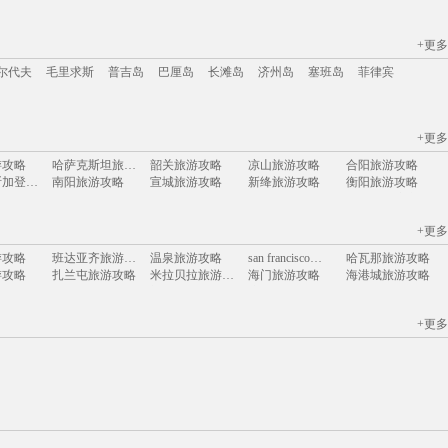
+更多
江苏
安徽
山西
黑龙江
江西
广东
河北
福建
广西
甘肃
湖北
尔代夫
毛里求斯
普吉岛
巴厘岛
长滩岛
济州岛
塞班岛
菲律宾
+更多
尔代夫
毛里求斯
普吉岛
巴厘岛
长滩岛
济州岛
塞班岛
菲律宾
游攻略
哈萨克斯坦旅游攻略
韶关旅游攻略
凉山旅游攻略
合阳旅游攻略
贝希特斯加登旅游攻略
南阳旅游攻略
宣城旅游攻略
新绛旅游攻略
衡阳旅游攻略
旅游攻略
马萨基旅游攻略
鲍里索夫旅游攻略
甘肃旅游攻略
斯里巴加湾市旅游攻略
游攻略
萧山旅游攻略
圣西罗旅游攻略
塔河旅游攻略
捷克旅游攻略
+更多
游攻略
北海道旅游攻略
伦敦旅游攻略
漾濞旅游攻略
火山口湖旅游攻略
游攻略
怀集旅游攻略
西西里岛旅游攻略
洛杉矶旅游攻略
温泉旅游攻略
游攻略
班达亚齐旅游攻略
温泉旅游攻略
san francisco旅游攻略
哈瓦那旅游攻略
西江苗寨旅游攻略
淮安旅游攻略
桃园旅游攻略
兴义旅游攻略
detroit旅游攻略
游攻略
扎兰屯旅游攻略
米拉贝拉旅游攻略
海门旅游攻略
海港城旅游攻略
游攻略
赵县旅游攻略
义乌旅游攻略
崀山旅游攻略
孟加拉国旅游攻略
旅游攻略
芝加哥旅游攻略
门头沟旅游攻略
摩尔曼斯克旅游攻略
平利旅游攻略
游攻略
加那利群岛旅游攻略
蒙古旅游攻略
东山旅游攻略
薄荷岛旅游攻略
旅游攻略
道真旅游攻略
penang旅游攻略
丹嫩沙多旅游攻略
伯罗奔尼撒旅游攻略
旅游攻略
靖边旅游攻略
张北旅游攻略
堪培拉旅游攻略
内罗毕旅游攻略
+更多
旅游攻略
瓜州旅游攻略
特罗姆瑟旅游攻略
约旦旅游攻略
迈阿密旅游攻略
突尼斯市旅游攻略
信阳旅游攻略
青岛旅游攻略
太湖旅游攻略
巴勒莫旅游攻略
格拉斯哥旅游攻略
厄恩湖旅游攻略
科西嘉旅游攻略
龙目岛旅游攻略
澄江旅游攻略
旅游攻略
海牙旅游攻略
加利福尼亚州旅游攻略
拉奈岛旅游攻略
宜黄旅游攻略
游攻略
绥化旅游攻略
雪乡旅游攻略
夏河旅游攻略
秀山旅游攻略
游攻略
以色列旅游攻略
科罗拉多大峡谷旅游攻略
铜川旅游攻略
江陵旅游攻略
游攻略
檀香山旅游攻略
牛背山旅游攻略
泰山旅游攻略
于都旅游攻略
游攻略
尖峰岭旅游攻略
狮泉河旅游攻略
楠溪江旅游攻略
费城旅游攻略
纳米比亚旅游攻略
山海关旅游攻略
索契旅游攻略
新喀里多尼亚旅游攻略
白滨旅游攻略
游攻略
夏河旅游攻略
塞瓦斯托波尔旅游攻略
思茅旅游攻略
五泄旅游攻略
旅游攻略
加拉帕戈斯旅游攻略
惠东旅游攻略
蓬莱旅游攻略
米克诺斯镇旅游攻略
游攻略
埃森旅游攻略
大荔旅游攻略
桑坦德旅游攻略
萨尔茨堡旅游攻略
游攻略
碧罗雪山旅游攻略
塞维利亚旅游攻略
桂平旅游攻略
河北旅游攻略
游攻略
龙胜旅游攻略
圣安德鲁斯旅游攻略
六盘水旅游攻略
海门旅游攻略
游攻略
涠洲岛旅游攻略
博德旅游攻略
四川旅游攻略
江西旅游攻略