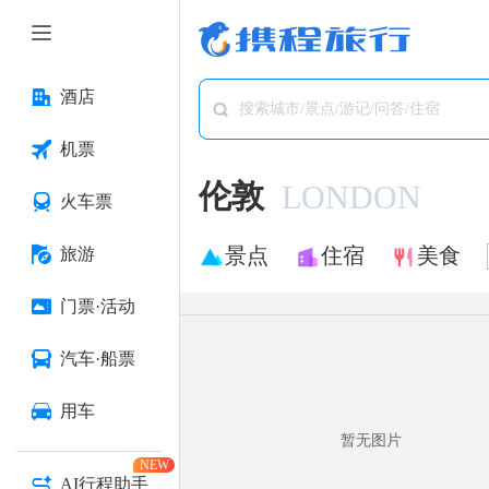
酒店
搜索城市/景点/游记/问答/住宿
机票
伦敦
LONDON
火车票
景点
住宿
美食
旅游
门票·活动
汽车·船票
用车
暂无图片
NEW
AI行程助手