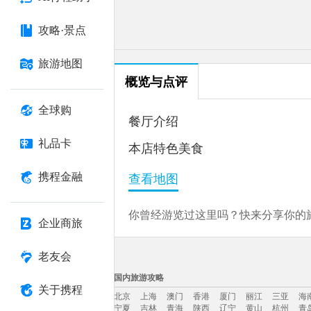
攻略·景点
旅游地图
概览与点评
全球购
餐厅介绍
礼品卡
本店特色美食
携程金融
查看地图
你曾经游览过这里吗？快来分享你的旅
企业商旅
老友会
国内旅游攻略
关于携程
北京
上海
澳门
香港
厦门
丽江
三亚
海
宁夏
吉林
青海
陕西
辽宁
黄山
杭州
青