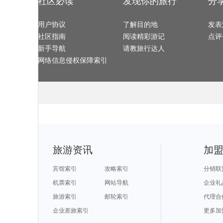
社区必读
发现你的旅行
分
马尔他旅游攻略
吉首旅游攻略
london旅游攻略
马六甲旅游攻
长治旅游攻略
白山旅游攻略
皇后镇旅游攻略
西柏坡旅游攻
慈城旅游攻略
茂名旅游攻略
开平旅游攻略
留尼汪旅游攻
日内瓦旅游攻略
车臣共和国旅游攻略
巍山旅游攻略
宜春旅游攻略
纽伦堡旅游攻略
贡嘎旅游攻略
阆中旅游攻略
塞维利亚
浙江旅游攻略
用户协议
鹿港旅游攻略
了解目的地
布卡旅游攻略
图瓦卢旅游攻
发表
闸坡旅游攻略
黑龙江旅游攻略
乌兰乌德旅游攻略
绩溪旅游攻略
瓦努阿图旅游攻略
怀集旅游攻略
西塘古镇旅游攻略
阆中旅游攻略
社区指南
阅读精彩游记
点评
鲅鱼圈旅游攻略
纳皮尔旅游攻略
茶陵旅游攻略
宿务旅游攻略
新兴旅游攻略
大峡谷国家公园旅游攻略
亳州旅游攻略
茶陵旅游攻略
科西嘉岛旅游攻略
塞罕坝旅游攻略
札幌旅游攻略
布莱顿旅游攻
新手导航
请教旅行达人
浑源旅游攻略
青海旅游攻略
贵阳旅游攻略
广岛旅游攻略
凤凰城旅游攻略
荥经旅游攻略
天目山旅游攻略
涠洲岛旅游攻
科隆旅游攻略
南平旅游攻略
南疆旅游攻略
梅州旅游攻略
网络信息侵权保障索引
巴尔的摩旅游攻略
澳大利亚旅游攻略
关岛旅游攻略
阿塞拜疆
桐庐旅游攻略
汉诺威旅游攻略
山打根旅游攻略
信阳旅游攻略
梅斯旅游攻略
罗德里格斯旅游攻略
辉南旅游攻略
尼亚加拉瀑
多哈旅游攻略
卡塔旅游攻略
卡拉奇旅游攻略
阳朔旅游攻略
安徽旅游攻略
橙县旅游攻略
卡姆拉旅游攻略
亚特兰大
泸水旅游攻略
江陵旅游攻略
阳泉旅游攻略
垦丁旅游攻略
大足旅游攻略
合川旅游攻略
马六甲市旅游攻略
明月山旅游攻
塔城市旅游攻略
意大利旅游攻略
hollywood旅游攻略
布莱顿旅游攻
萨拉斯旅游攻略
兰屿旅游攻略
檀香山旅游攻略
墨尔本旅游攻
伯尔尼旅游攻略
阿里旅游攻略
吕梁旅游攻略
日本旅游攻略
少林寺旅游攻略
龙脊梯田旅游攻略
东山旅游攻略
菏泽旅游攻略
张北旅游攻略
台州旅游攻略
苏格兰旅游攻略
平塘旅游攻略
宁波旅游攻略
牙买加旅游攻略
蜜月岛旅游攻略
黑水县旅游攻
欧洲旅游攻略
赣州旅游攻略
华盛顿州旅游攻略
资阳旅游攻略
san jose旅游攻略
美瑛町旅游攻略
阿尔坎塔拉旅游攻略
斯洛文尼
介休旅游攻略
东戴河旅游攻略
张掖旅游攻略
滦县旅游攻略
卡布拉旅游攻略
日照旅游攻略
丹麦旅游攻略
庐江旅游攻略
郎木寺旅游攻略
bangkok旅游攻略
平定旅游攻略
尼维斯旅游攻
北马里亚纳群岛旅游攻略
珀斯旅游攻略
胶州旅游攻略
芽庄旅游攻略
博登湖旅游攻略
怀来旅游攻略
七仙岭旅游攻略
阿塞拜疆
可可托海旅游攻略
镇康旅游攻略
博卡拉旅游攻略
平顺旅游攻略
旅游资讯
加
宜黄旅游攻略
宝兴旅游攻略
曼德勒旅游攻略
仙台旅游攻略
诸葛八卦村旅游攻略
临安旅游攻略
沙姆沙伊赫旅游攻略
密山旅游攻略
重庆旅游攻略
宕昌旅游攻略
惠东旅游攻略
布里斯班
漯河旅游攻略
padi旅游攻略
白洋淀旅游攻略
永安旅游攻略
建宁旅游攻略
镇康旅游攻略
应县旅游攻略
佛罗里达
宾馆索引
攻略索引
分销联
赵县旅游攻略
荆门旅游攻略
建宁旅游攻略
都江堰旅游攻
少林寺旅游攻略
洛桑旅游攻略
连江旅游攻略
卡帕莱旅游攻
汤加旅游攻略
南宁旅游攻略
康涅狄格州旅游攻略
米易旅游攻略
机票索引
网站导航
企业礼
大石桥旅游攻略
罗马旅游攻略
大嵛山岛旅游攻略
泉州旅游攻略
腾冲旅游攻略
吉林旅游攻略
叙利亚旅游攻略
阿尔旅游攻略
贝洛奥里藏特旅游攻略
宝鸡旅游攻略
萨拉曼卡旅游攻略
小樽旅游攻略
旅游索引
邮轮索引
代理合
古尔旅游攻略
龙井旅游攻略
康定旅游攻略
五渔村旅游攻
那霸旅游攻略
南岛旅游攻略
大城旅游攻略
孝感旅游攻略
大堡礁旅游攻略
贝洛奥里藏特旅游攻略
京畿道旅游攻略
突尼斯市
青田旅游攻略
企业差旅索引
虎门旅游攻略
纳卡旅游攻略
龙川旅游攻略
更多加
梅州旅游攻略
登别旅游攻略
弥勒旅游攻略
大洋洲旅游攻
九州旅游攻略
大荔旅游攻略
克拉玛依旅游攻略
少女峰旅游攻