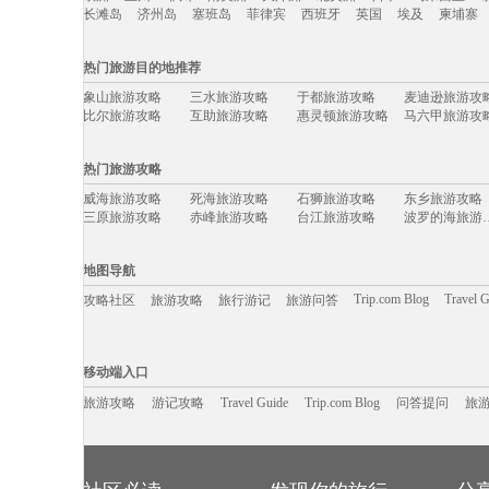
长滩岛
济州岛
塞班岛
菲律宾
西班牙
英国
埃及
柬埔寨
国际旅游攻略移动入口：
热门旅游目的地推荐
欧洲
亚州
非州
南美洲
大洋洲
北美洲
日本
马来西亚
象山旅游攻略
三水旅游攻略
于都旅游攻略
麦迪逊旅游攻
长滩岛
济州岛
塞班岛
菲律宾
西班牙
英国
埃及
柬埔寨
比尔旅游攻略
互助旅游攻略
惠灵顿旅游攻略
马六甲旅游攻
阿尔高旅游攻略
克里特岛旅游攻略
岳阳旅游攻略
俄亥俄旅游攻
斯摩棱斯克旅游攻略
阿里山旅游攻略
五常旅游攻略
连州旅游攻略
热门旅游攻略
敖德萨旅游攻略
法罗群岛旅游攻略
苏门答腊旅游攻略
四国旅游攻略
俄罗斯旅游攻略
运城旅游攻略
大邑旅游攻略
弹丸礁旅游攻
威海旅游攻略
死海旅游攻略
石狮旅游攻略
东乡旅游攻略
江门旅游攻略
萨哈林旅游攻略
阿拉木图旅游攻略
爱丁堡旅游攻
三原旅游攻略
赤峰旅游攻略
台江旅游攻略
波罗的海
湘西旅游攻略
会同旅游攻略
汉源旅游攻略
贡嘎旅游攻略
科林旅游攻略
来宾旅游攻略
崀山旅游攻略
墨江旅游攻略
兴隆旅游攻略
东台旅游攻略
威尼斯旅游攻略
武夷山旅游攻
纳米比亚旅游攻略
金泽旅游攻略
比利时旅游攻略
莱昂旅游攻略
厄恩湖旅游攻略
库克群岛旅游攻略
济宁旅游攻略
蒙自旅游攻略
地图导航
涿州旅游攻略
北海旅游攻略
宁南旅游攻略
平顶山旅游攻
马特洪峰旅游攻略
天堂岛旅游攻略
亚历山大旅游攻略
西班牙旅游攻
锡林郭勒盟旅游攻略
斯洛伐克旅游攻略
吉安旅游攻略
英国旅游攻略
Trip.com Blog
Travel 
攻略社区
旅游攻略
旅行游记
旅游问答
bali旅游攻略
维克旅游攻略
乐亭旅游攻略
叙利亚旅游攻
北戴河旅游攻略
慈溪旅游攻略
锡耶纳旅游攻略
突尼斯旅游攻
黄果树旅游攻略
锡吉里耶旅游攻略
宁波旅游攻略
黑风洞旅游攻
巴黎旅游攻略
秘鲁旅游攻略
波拉波拉岛旅游攻略
清徐旅游攻略
白沙旅游攻略
科林旅游攻略
关岛旅游攻略
额尔古纳
移动端入口:
察隅旅游攻略
大阪旅游攻略
临汾旅游攻略
圣特罗佩
沙洋旅游攻略
黑岛旅游攻略
贝鲁特旅游攻略
长沙旅游攻略
Trip.com Blog
Travel Guide
安纳西旅游攻略
旅游资讯
博乐旅游攻略
游记攻略
scotland旅游攻略
携程美食林
问
阿拉善盟
移动端入口
留尼汪旅游攻略
乐山旅游攻略
尖峰岭旅游攻略
喀山旅游攻略
民丹岛旅游攻略
蒙自旅游攻略
常熟旅游攻略
西班牙旅游攻
图们旅游攻略
梅斯旅游攻略
安康旅游攻略
英格兰旅游攻
德国旅游攻略
旅游攻略
游记攻略
利马旅游攻略
Travel Guide
光雾山旅游攻略
Trip.com Blog
问答提问
正定旅游攻略
旅
马祖旅游攻略
利川旅游攻略
屏东旅游攻略
利雅得旅游攻
云浮旅游攻略
河北旅游攻略
朝鲜旅游攻略
科茨旅游攻略
米苏拉旅游攻略
爱尔兰旅游攻略
清远旅游攻略
特拉布宗
钦州旅游攻略
大方旅游攻略
焦作旅游攻略
吴忠旅游攻略
萨尔托旅游攻略
广州旅游攻略
卡帕多奇亚旅游攻略
荔波旅游攻略
保定旅游攻略
拉罗汤加岛旅游攻略
莫干山旅游攻略
上林旅游攻略
沃尔姆斯旅游攻略
沙巴旅游攻略
丹麦旅游攻略
中岳庙旅游攻
detroit旅游攻略
芙花芬岛旅游攻略
松溪旅游攻略
婆罗浮屠
多维尔旅游攻略
临潼旅游攻略
和县旅游攻略
洞头旅游攻略