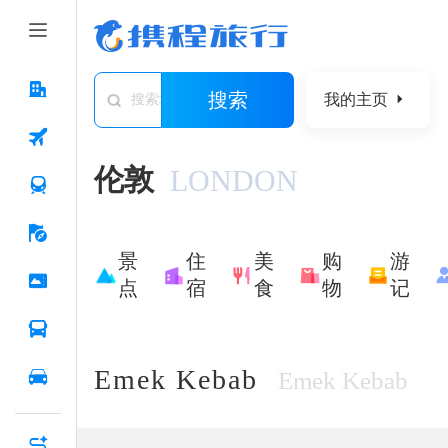
搜索
我的主页
搜索城市/景点/游记/问答/住宿
伦敦
LONDON
景
住
美
购
游
点
宿
食
物
记
Emek Kebab
Emek Kebab