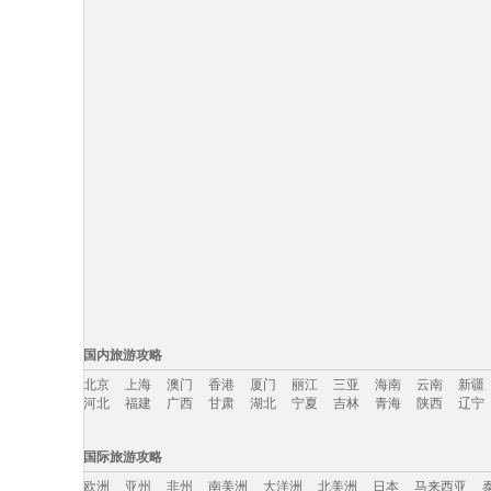
国内旅游攻略
北京
上海
澳门
香港
厦门
丽江
三亚
海南
云南
新疆
河北
福建
广西
甘肃
湖北
宁夏
吉林
青海
陕西
辽宁
国内旅游攻略移动入口：
国际旅游攻略
北京
上海
澳门
香港
厦门
丽江
三亚
海南
云南
新疆
欧洲
亚州
非州
南美洲
大洋洲
北美洲
日本
马来西亚
河北
福建
广西
甘肃
湖北
宁夏
吉林
青海
陕西
辽宁