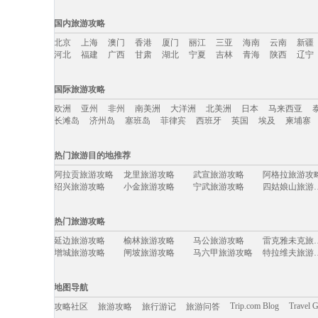
国内旅游攻略
北京
上海
澳门
香港
厦门
丽江
三亚
海南
云南
新疆
河北
福建
广西
甘肃
湖北
宁夏
吉林
青海
陕西
辽宁
国内旅游攻略移动入口：
国际旅游攻略
北京
上海
澳门
香港
厦门
丽江
三亚
海南
云南
新疆
欧洲
亚州
非州
南美洲
大洋洲
北美洲
日本
马来西亚
河北
福建
广西
甘肃
湖北
宁夏
吉林
青海
陕西
辽宁
长滩岛
济州岛
塞班岛
菲律宾
西班牙
英国
埃及
柬埔寨
国际旅游攻略移动入口：
热门旅游目的地推荐
欧洲
亚州
非州
南美洲
大洋洲
北美洲
日本
马来西亚
阿拉贡旅游攻略
龙里旅游攻略
武宣旅游攻略
阿格拉旅游攻
长滩岛
济州岛
塞班岛
菲律宾
西班牙
英国
埃及
柬埔寨
绍兴旅游攻略
小金旅游攻略
宁武旅游攻略
四姑娘山
平壤旅游攻略
缙云旅游攻略
棉兰老岛旅游攻略
莱茵河谷
七仙岭旅游攻略
康提旅游攻略
咸宁旅游攻略
立陶宛旅游攻
热门旅游攻略
辽阳旅游攻略
望都旅游攻略
长岛旅游攻略
札幌旅游攻略
中山旅游攻略
韩国旅游攻略
新余旅游攻略
额济纳旗
延边旅游攻略
榆林旅游攻略
马公旅游攻略
雷克雅未
马祖旅游攻略
吕梁旅游攻略
库伦旗旅游攻略
双廊旅游攻略
增城旅游攻略
闸坡旅游攻略
马六甲旅游攻略
特拉维夫
昌平旅游攻略
文县旅游攻略
遵义旅游攻略
宜昌旅游攻略
博卡拉旅游攻略
基隆旅游攻略
斯图加特旅游攻略
义乌旅游攻略
乐山旅游攻略
库克群岛旅游攻略
湟中旅游攻略
三亚旅游攻略
从化旅游攻略
金沙旅游攻略
普吉岛旅游攻略
马拉加旅游攻
巴中旅游攻略
阿尔坎塔拉旅游攻略
富士山旅游攻略
天目湖旅游攻
地图导航
宏村旅游攻略
衡水旅游攻略
布达佩斯旅游攻略
东山旅游攻略
里斯本旅游攻略
海牙旅游攻略
彼得堡旅游攻略
南阳市旅游攻
云台山旅游攻略
鼓浪屿旅游攻略
德钦旅游攻略
阿姆斯特
Trip.com Blog
Travel 
攻略社区
旅游攻略
旅行游记
旅游问答
南通旅游攻略
格拉纳达旅游攻略
死亡谷国家公园旅游攻略
休宁旅游攻略
塞舌尔旅游攻略
霍斯旅游攻略
锦州旅游攻略
毕尔巴鄂