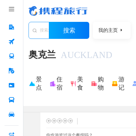
搜索
我的主页
搜索城市/景点/游记/问答/住宿
奥克兰
AUCKLAND
景
住
美
购
游
点
宿
食
物
记
|
你也游览过这个餐馆吗？