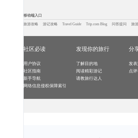
保亭旅游攻略
爱德华王子岛旅游攻略
林芝旅游攻略
乌兹别克斯
莱昂旅游攻略
华雷斯旅游攻略
scotland旅游攻略
波兰旅游攻略
莽山旅游攻略
博登湖旅游攻略
临朐旅游攻略
松江旅游攻略
移动端入口:
热那亚旅游攻略
横滨旅游攻略
保山旅游攻略
塞尔维亚
遂宁旅游攻略
巴厘岛旅游攻略
法属波利尼西亚旅游攻略
南屏旅游攻略
Trip.com Blog
Travel Guide
龙目岛旅游攻略
旅游资讯
阿尔克马尔旅游攻略
米易旅游攻略
游记攻略
携程美食林
问
谢菲尔德
移动端入口
塞舌尔旅游攻略
贝尔格莱德旅游攻略
北岛旅游攻略
蒲县旅游攻略
泰州旅游攻略
道孚旅游攻略
贵州旅游攻略
六盘水旅游攻
萨尔托旅游攻略
阳春旅游攻略
黄龙溪古镇旅游攻略
大嵛山岛
日喀则旅游攻略
旅游攻略
游记攻略
汕尾旅游攻略
Travel Guide
黄南旅游攻略
Trip.com Blog
问答提问
襄垣旅游攻略
旅
仁川旅游攻略
可可托海旅游攻略
电白旅游攻略
铜鼓旅游攻略
仙游旅游攻略
皮亚琴察旅游攻略
思茅旅游攻略
板门店旅游攻
海德公园旅游攻略
亚速尔群岛旅游攻略
北疆旅游攻略
尼维斯旅游攻
定西旅游攻略
袋鼠岛旅游攻略
天门旅游攻略
汉密尔顿
科西嘉旅游攻略
太阳岛旅游攻略
北屯旅游攻略
叶城旅游攻略
邦咯岛旅游攻略
利川市旅游攻略
华山旅游攻略
荆门旅游攻略
澄江旅游攻略
大邑旅游攻略
伊朗旅游攻略
白洋淀旅游攻
圣淘沙旅游攻略
阿根廷旅游攻略
潜江旅游攻略
南极旅游攻略
敦化旅游攻略
温尼伯旅游攻略
乐至旅游攻略
博乐旅游攻略
社区必读
发现你的旅行
分
伦敦旅游攻略
天水旅游攻略
牙买加旅游攻略
福伊旅游攻略
辽宁旅游攻略
康奈尔旅游攻略
万丹旅游攻略
比斯特旅游攻
特罗姆瑟旅游攻略
申根旅游攻略
天宁岛旅游攻略
沂南旅游攻略
封开旅游攻略
新港旅游攻略
费城旅游攻略
虎林旅游攻略
喜洲旅游攻略
巴布亚新几内亚旅游攻略
博洛尼亚旅游攻略
铁力旅游攻略
朱家角旅游攻略
用户协议
澎湖旅游攻略
了解目的地
富阳旅游攻略
玉溪旅游攻略
发表
艾尔斯旅游攻略
绵阳旅游攻略
泾县旅游攻略
卡梅尔旅游攻
托莱多旅游攻略
马斯喀特旅游攻略
湖口旅游攻略
德宏旅游攻略
社区指南
阅读精彩游记
点评
色达县旅游攻略
巴基斯坦旅游攻略
怀来旅游攻略
镇远古镇
本溪旅游攻略
建德旅游攻略
哈勃岛旅游攻略
波多黎各
格拉茨旅游攻略
london旅游攻略
卡布拉旅游攻略
马德里旅游攻
新手导航
请教旅行达人
龙门旅游攻略
马特洪峰旅游攻略
波特兰旅游攻略
东帝汶旅游攻
龙门石窟旅游攻略
阿维尼翁旅游攻略
漠河旅游攻略
格陵兰岛
乐东旅游攻略
波西塔诺旅游攻略
新绛旅游攻略
通道旅游攻略
网络信息侵权保障索引
如皋旅游攻略
圣安德鲁斯旅游攻略
晋城旅游攻略
信阳旅游攻略
阿尔克马尔旅游攻略
舟山旅游攻略
佛山旅游攻略
布卡旅游攻略
萨摩亚旅游攻略
濮阳旅游攻略
蒙山旅游攻略
比什凯克
西昌旅游攻略
太鲁阁旅游攻略
布拉加旅游攻略
白山旅游攻略
阿坝旅游攻略
三原旅游攻略
厄恩湖旅游攻略
底特律旅游攻
鞑靼斯坦共和国旅游攻略
东台旅游攻略
邯郸旅游攻略
珊瑚岛旅游攻
赵县旅游攻略
乌兰察布旅游攻略
甘肃旅游攻略
临朐旅游攻略
龙海旅游攻略
伊达旅游攻略
顺德旅游攻略
岘港旅游攻略
垦丁旅游攻略
锡吉里耶旅游攻略
花莲旅游攻略
田纳西州
美因茨旅游攻略
永善旅游攻略
瑞丽旅游攻略
皇后镇旅游攻
徐州旅游攻略
克罗地亚旅游攻略
米苏拉旅游攻略
华欣旅游攻略
埃德蒙顿旅游攻略
抚顺旅游攻略
midway旅游攻略
多哈旅游攻略
昆山旅游攻略
普罗旺斯旅游攻略
蓝毗尼旅游攻略
宜黄旅游攻略
蓝毗尼旅游攻略
梧州旅游攻略
潞城旅游攻略
十堰旅游攻略
坝上旅游攻略
克尔曼省旅游攻略
暹粒旅游攻略
赫尔辛基
釜山旅游攻略
蔚县旅游攻略
三水旅游攻略
光泽旅游攻略
曲靖旅游攻略
九寨沟旅游攻略
菲律宾旅游攻略
新疆旅游攻略
乃东旅游攻略
甘肃旅游攻略
钟祥旅游攻略
金沙旅游攻略
诸暨旅游攻略
石头城旅游攻略
丹凤旅游攻略
卡罗维发
马尔他旅游攻略
德令哈旅游攻略
逊克旅游攻略
犍为旅游攻略