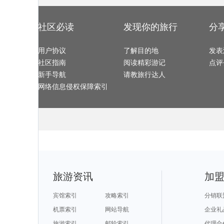
红原旅游攻略
卡塔旅游攻略
湘潭旅游攻略
格拉茨旅游攻
大足旅游攻略
北极旅游攻略
南海旅游攻略
sydney旅游攻
楚雄旅游攻略
吴江旅游攻略
古巴旅游攻略
绿岛旅游攻略
凤凰旅游攻略
涿州旅游攻略
福鼎旅游攻略
丽江旅游攻略
毕节旅游攻略
苏拉威西旅游攻略
广南旅游攻略
仙台旅游攻略
曲阜旅游攻略
大名旅游攻略
垦丁旅游攻略
亚拉巴马
社区必读
发现你的旅行
分
维罗纳旅游攻略
墨西哥城旅游攻略
廓尔喀旅游攻略
湖口旅游攻略
亚速尔群岛旅游攻略
荆州旅游攻略
余杭旅游攻略
莫干山旅游攻
岐山旅游攻略
七仙岭旅游攻略
长崎旅游攻略
文昌旅游攻略
安娜堡旅游攻略
法兰克福旅游攻略
白沙旅游攻略
平顺旅游攻略
金斯顿旅游攻略
红叶谷旅游攻略
bangkok旅游攻略
勒芒旅游攻略
马拉桑旅游攻略
用户协议
伯恩茅斯旅游攻略
了解目的地
南浔旅游攻略
印度旅游攻略
发表
山南旅游攻略
湛江旅游攻略
圣何塞旅游攻略
望都旅游攻略
釜山旅游攻略
福安旅游攻略
西西里岛旅游攻略
黟县旅游攻略
社区指南
阅读精彩游记
点评
泸定旅游攻略
戈尔德旅游攻略
巴中旅游攻略
拿撒勒旅游攻
盐城旅游攻略
二连浩特旅游攻略
绥芬河旅游攻略
塞拉旅游攻略
尼斯旅游攻略
三原旅游攻略
桐城旅游攻略
和田旅游攻略
新手导航
请教旅行达人
磐安旅游攻略
萨哈林旅游攻略
毕尔巴鄂旅游攻略
仙都旅游攻略
万隆旅游攻略
怀化旅游攻略
从化旅游攻略
塔城市旅游攻
伊达旅游攻略
卢龙旅游攻略
洛斯卡沃斯旅游攻略
潜江旅游攻略
网络信息侵权保障索引
西江苗寨旅游攻略
巴基斯坦旅游攻略
韩国旅游攻略
馆陶旅游攻略
昌都旅游攻略
平遥旅游攻略
日内瓦湖旅游攻略
米科诺斯
克尔曼省旅游攻略
苏尼特右旗旅游攻略
泰和旅游攻略
哈特福德
田纳西州旅游攻略
佛罗伦萨旅游攻略
毛里求斯旅游攻略
华欣旅游攻略
奥斯陆旅游攻略
钦州旅游攻略
巴勒莫旅游攻略
布卡旅游攻略
抚仙湖旅游攻略
尤金旅游攻略
江陵旅游攻略
卢布旅游攻略
西昌旅游攻略
敖德萨旅游攻略
奎屯旅游攻略
新奥尔良
沂水旅游攻略
铜仁旅游攻略
泰国旅游攻略
安阳旅游攻略
山西旅游攻略
临夏旅游攻略
安溪旅游攻略
印度旅游攻略
堪培拉旅游攻略
板门店旅游攻略
龙胜旅游攻略
中卫旅游攻略
郴州旅游攻略
池州旅游攻略
里约热内卢旅游攻略
奈良旅游攻略
汉诺威旅游攻略
巴里岛旅游攻略
博洛尼亚旅游攻略
爱沙尼亚
巴尔卡旅游攻略
特拉维夫旅游攻略
扎兰屯旅游攻略
企鹅岛旅游攻
楚雄旅游攻略
康奈尔旅游攻略
肇庆旅游攻略
鸡冠洞旅游攻
湄南河旅游攻略
晋江旅游攻略
下龙湾旅游攻略
庐江旅游攻略
戛纳旅游攻略
恒春旅游攻略
承德旅游攻略
日喀则旅游攻
吉安旅游攻略
都江堰旅游攻略
齐齐哈尔旅游攻略
白玉县旅游攻
开平旅游攻略
江油旅游攻略
个旧旅游攻略
焦作旅游攻略
剑阁旅游攻略
斐济旅游攻略
孟买旅游攻略
伊图里河
比勒陀利亚旅游攻略
蒲县旅游攻略
永康旅游攻略
伊朗旅游攻略
angelina旅游攻略
威尔士旅游攻略
塞舌尔旅游攻略
元阳旅游攻略
旅游资讯
加
分宜旅游攻略
上林旅游攻略
孟买旅游攻略
英国旅游攻略
金边旅游攻略
襄垣旅游攻略
石泉旅游攻略
莽山旅游攻略
爱丁堡旅游攻略
从化旅游攻略
死海旅游攻略
万丹旅游攻略
孝感旅游攻略
利川市旅游攻略
新余旅游攻略
敦化旅游攻略
尼斯湖旅游攻略
塞班岛旅游攻略
bath旅游攻略
威尔士旅游攻
宾馆索引
攻略索引
分销联
斯摩棱斯克旅游攻略
瑞丽旅游攻略
卡莫纳旅游攻略
波密旅游攻略
武陵源旅游攻略
普洱旅游攻略
沃尔夫斯堡旅游攻略
塞拉利昂
南投旅游攻略
黄石旅游攻略
大叻旅游攻略
塞罕坝旅游攻
机票索引
网站导航
企业礼
荔波旅游攻略
岐山旅游攻略
怡保旅游攻略
阳西旅游攻略
烟台旅游攻略
普吉岛旅游攻略
九华山旅游攻略
墨脱旅游攻略
福海旅游攻略
阳泉旅游攻略
新山旅游攻略
象岛旅游攻略
旅游索引
邮轮索引
代理合