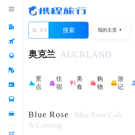
搜索
我的主页
搜索城市/景点/游记/问答/住宿
奥克兰
AUCKLAND
景
住
美
购
游
点
宿
食
物
记
Blue Rose
Blue Rose Cafe
& Catering