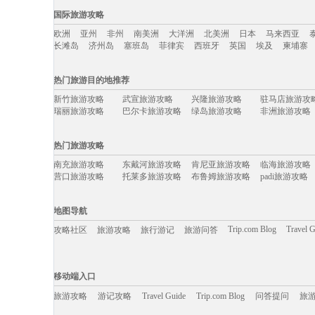
国内旅游攻略移动入口：
国际旅游攻略
北京
上海
澳门
香港
厦门
丽江
三亚
海南
云南
新疆
欧洲
亚州
非州
南美洲
大洋洲
北美洲
日本
马来西亚
河北
福建
广西
甘肃
湖北
宁夏
吉林
青海
陕西
辽宁
长滩岛
济州岛
塞班岛
菲律宾
西班牙
英国
埃及
柬埔寨
国际旅游攻略移动入口：
热门旅游目的地推荐
欧洲
亚州
非州
南美洲
大洋洲
北美洲
日本
马来西亚
新竹旅游攻略
武宣旅游攻略
兴隆旅游攻略
驻马店旅游攻
长滩岛
济州岛
塞班岛
菲律宾
西班牙
英国
埃及
柬埔寨
瑞丽旅游攻略
巴尔卡旅游攻略
绿岛旅游攻略
非洲旅游攻略
里斯本旅游攻略
开曼群岛旅游攻略
黑水县旅游攻略
博鳌旅游攻略
维多利亚旅游攻略
莱芜旅游攻略
俄克拉何马州旅游攻略
多伦多旅游攻
热门旅游攻略
陕西旅游攻略
台山旅游攻略
汶川旅游攻略
鹤岗旅游攻略
襄垣旅游攻略
科西嘉旅游攻略
圣彼得堡旅游攻略
石家庄旅游攻
南充旅游攻略
东戴河旅游攻略
肯尼亚旅游攻略
临海旅游攻略
放鸡岛旅游攻略
沐川旅游攻略
印第安纳波利斯旅游攻略
菲尼克斯
营口旅游攻略
托莱多旅游攻略
布鲁姆旅游攻略
padi旅游攻略
扎兰屯旅游攻略
林州旅游攻略
科克旅游攻略
平武旅游攻略
格罗兹尼旅游攻略
红海滩旅游攻略
唐山旅游攻略
普卡旅游攻略
上岛旅游攻略
西江千户苗寨旅游攻略
定西旅游攻略
达累斯萨拉
南靖旅游攻略
莱昂旅游攻略
福州旅游攻略
西盟旅游攻略
益阳旅游攻略
菏泽旅游攻略
阿德莱德旅游攻略
阳朔旅游攻略
地图导航
哈库拉旅游攻略
纳什维尔旅游攻略
饶河旅游攻略
摩洛哥旅游攻
马赛旅游攻略
海宁旅游攻略
衡水旅游攻略
西岭雪山
自贡旅游攻略
伊斯特本旅游攻略
马尔默旅游攻略
北海道旅游攻
Trip.com Blog
Travel 
攻略社区
旅游攻略
旅行游记
旅游问答
江山旅游攻略
皮亚琴察旅游攻略
乌海旅游攻略
鄂木斯克
锡林浩特旅游攻略
延安旅游攻略
三山岛旅游攻略
朝阳旅游攻略
伊利诺伊州旅游攻略
南京旅游攻略
新奥尔良旅游攻略
宜春旅游攻略
蒙自旅游攻略
海西旅游攻略
运城旅游攻略
长兴岛旅游攻
芬兰旅游攻略
建德旅游攻略
卢戈旅游攻略
哈尔滨旅游攻
移动端入口:
英德旅游攻略
宿务旅游攻略
乌兰察布旅游攻略
赫尔辛基
绚丽岛旅游攻略
枫丹白露旅游攻略
勒阿弗尔旅游攻略
波尔旅游攻略
Trip.com Blog
Travel Guide
卢布旅游攻略
旅游资讯
尤金旅游攻略
丹麦旅游攻略
游记攻略
携程美食林
水原旅游攻略
问
移动端入口
赣州旅游攻略
抚顺旅游攻略
同里旅游攻略
辉南旅游攻略
中山詹园旅游攻略
顺义旅游攻略
定州旅游攻略
卡萨旅游攻略
bangkok旅游攻略
特里尔旅游攻略
漯河旅游攻略
乐亭旅游攻略
兰纳旅游攻略
旅游攻略
游记攻略
Travel Guide
额济纳旗旅游攻略
Trip.com Blog
安道尔城旅游攻略
问答提问
旅
马耳他岛
黔西南旅游攻略
衡山旅游攻略
亚丁旅游攻略
萍乡旅游攻略
丹凤旅游攻略
板门店旅游攻略
象岛旅游攻略
博登湖旅游攻
莽山旅游攻略
福建旅游攻略
蔚县旅游攻略
资兴旅游攻略