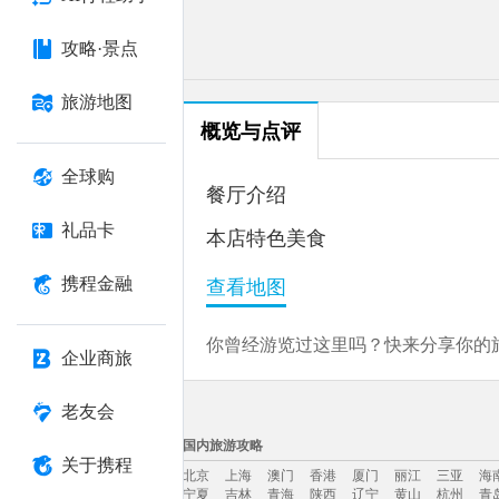
攻略·景点
旅游地图
概览与点评
全球购
餐厅介绍
礼品卡
本店特色美食
携程金融
查看地图
你曾经游览过这里吗？快来分享你的旅
企业商旅
老友会
国内旅游攻略
关于携程
北京
上海
澳门
香港
厦门
丽江
三亚
海
宁夏
吉林
青海
陕西
辽宁
黄山
杭州
青