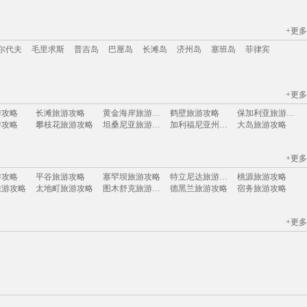
+更多
江苏
安徽
山西
黑龙江
江西
广东
河北
福建
广西
甘肃
湖北
尔代夫
毛里求斯
普吉岛
巴厘岛
长滩岛
济州岛
塞班岛
菲律宾
+更多
尔代夫
毛里求斯
普吉岛
巴厘岛
长滩岛
济州岛
塞班岛
菲律宾
游攻略
长滩旅游攻略
黄金海岸旅游攻略
鹤壁旅游攻略
保加利亚旅游攻略
游攻略
攀枝花旅游攻略
坦桑尼亚旅游攻略
加利福尼亚州旅游攻略
大岛旅游攻略
游攻略
天津旅游攻略
六安旅游攻略
海螺沟旅游攻略
海德堡旅游攻略
丹嫩沙多旅游攻略
五家渠旅游攻略
南京旅游攻略
死海旅游攻略
小金旅游攻略
+更多
游攻略
下川岛旅游攻略
威海旅游攻略
青海湖旅游攻略
仙本那旅游攻略
游攻略
桐城旅游攻略
皮亚琴察旅游攻略
韩国旅游攻略
梧州旅游攻略
游攻略
平谷旅游攻略
塞罕坝旅游攻略
特立尼达旅游攻略
桃源旅游攻略
游攻略
北投旅游攻略
新墨西哥州旅游攻略
罗索旅游攻略
波德申旅游攻略
旅游攻略
太地町旅游攻略
图木舒克旅游攻略
德黑兰旅游攻略
宿务旅游攻略
哈里斯堡旅游攻略
巴西利亚旅游攻略
忻州旅游攻略
朝鲜旅游攻略
大邑旅游攻略
巴音郭楞旅游攻略
锡安国家公园旅游攻略
凤县旅游攻略
广岛旅游攻略
永泰旅游攻略
旅游攻略
瑞丽旅游攻略
热那亚旅游攻略
大荔旅游攻略
闸坡旅游攻略
游攻略
吉尔吉斯旅游攻略
腾冲旅游攻略
蓝毗尼旅游攻略
佛山旅游攻略
旅游攻略
抚仙湖旅游攻略
德庆旅游攻略
毕节旅游攻略
宏村旅游攻略
+更多
游攻略
云浮旅游攻略
黎平旅游攻略
冲绳旅游攻略
漯河旅游攻略
游攻略
福建土楼旅游攻略
波特兰旅游攻略
科右中旗旅游攻略
桑给巴尔岛旅游攻略
旅游攻略
龙门旅游攻略
巴拉旅游攻略
福克兰群岛旅游攻略
霞浦旅游攻略
游攻略
陵川旅游攻略
密苏里旅游攻略
达州旅游攻略
枣庄旅游攻略
游攻略
波尔旅游攻略
山南旅游攻略
富宁旅游攻略
鲅鱼圈旅游攻略
旅游攻略
费城旅游攻略
海西旅游攻略
九华山旅游攻略
大石桥旅游攻略
旅游攻略
长乐旅游攻略
乐昌旅游攻略
永州旅游攻略
松原旅游攻略
游攻略
横店旅游攻略
平利旅游攻略
冕宁旅游攻略
缙云旅游攻略
格罗兹尼旅游攻略
色达县旅游攻略
卡帕莱旅游攻略
热浪岛旅游攻略
宁化旅游攻略
齐齐哈尔旅游攻略
长崎旅游攻略
比什凯克旅游攻略
白俄罗斯旅游攻略
班达亚齐旅游攻略
游攻略
水原旅游攻略
比利时旅游攻略
山打根旅游攻略
会理旅游攻略
旅游攻略
温岭旅游攻略
浦城旅游攻略
敦煌旅游攻略
卡塔尼亚旅游攻略
游攻略
吕梁旅游攻略
所罗门群岛旅游攻略
老挝旅游攻略
德庆旅游攻略
旅游攻略
周庄古镇旅游攻略
塞尔维亚旅游攻略
三江旅游攻略
卡帕多奇亚旅游攻略
游攻略
嵖岈山旅游攻略
温岭旅游攻略
新港旅游攻略
济南旅游攻略