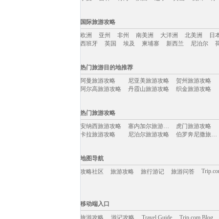
国内旅游攻略移动入口：
国际旅游攻略
北京
上海
澳门
香港
厦门
丽江
三亚
海
欧洲
亚州
非州
南美洲
大洋洲
北美洲
日
宁夏
吉林
青海
陕西
辽宁
黄山
杭州
青
西班牙
英国
埃及
柬埔寨
新西兰
尼泊尔
国际旅游攻略移动入口：
热门旅游目的地推荐
欧洲
亚州
非州
南美洲
大洋洲
北美洲
日
阿曼旅游攻略
尼亚美旅游攻略
贺州旅游攻略
西班牙
英国
埃及
柬埔寨
新西兰
尼泊尔
阿尔高旅游攻略
丹霞山旅游攻略
织金旅游攻略
钦州旅游攻略
沐川旅游攻略
桃花岛旅游攻略
爱德华王子岛旅游攻略
贝希特斯加登旅游攻略
中宁旅游攻略
热门旅游攻略
哈根旅游攻略
黑水县旅游攻略
阿巴嘎旗旅游攻略
封开旅游攻略
基督城旅游攻略
杨州旅游攻略
安纳西旅游攻略
塞内加尔旅游攻略
虎门旅游攻略
神农架旅游攻略
西和旅游攻略
檀香山旅游攻略
卡拉旅游攻略
尼泊尔旅游攻略
伯罗奔尼撒旅游攻略
优胜美地国家公园旅游攻略
克孜勒旅游攻略
若尔盖旅游攻略
奈良旅游攻略
圣托里尼旅游攻略
华沙旅游攻略
多哈旅游攻略
施皮茨旅游攻略
米卢斯旅游攻略
龙达旅游攻略
特拉布宗旅游攻略
埃勒旅游攻略
verona旅游攻略
苏格兰旅游攻略
荔波旅游攻略
地图导航
哈利利旅游攻略
巍山旅游攻略
六盘水旅游攻略
阿维尼翁旅游攻略
顺德旅游攻略
辉南旅游攻略
斯塔德旅游攻略
遵义旅游攻略
淄博旅游攻略
Trip.c
攻略社区
旅游攻略
旅行游记
旅游问答
长沙旅游攻略
巴尔卡旅游攻略
布莱克浦旅游攻略
福伊旅游攻略
运城旅游攻略
桑植旅游攻略
洛克旅游攻略
天台山旅游攻略
连云港旅游攻略
天堂海滩旅游攻略
茂宜岛旅游攻略
临沧旅游攻略
麦迪逊旅游攻略
少女峰旅游攻略
伊朗旅游攻略
移动端入口:
沈阳旅游攻略
爱琴海诸岛旅游攻略
诺姆旅游攻略
扶风旅游攻略
东营旅游攻略
马其顿旅游攻略
Trip.com Blog
Travel Guide
旅游资讯
库克群岛旅游攻略
埃塞俄比亚旅游攻略
安远旅游攻略
游记攻略
移动端入口
花莲旅游攻略
加勒旅游攻略
民丹岛旅游攻略
陵水旅游攻略
马公旅游攻略
白金岛旅游攻略
西江苗寨旅游攻略
台北旅游攻略
突尼斯市旅游攻略
旅游攻略
游记攻略
弗雷德里克旅游攻略
怀来旅游攻略
Travel Guide
达卡旅游攻略
Trip.com Blog