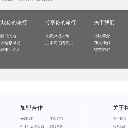
同江旅游攻略
怀特岛旅游攻略
马拉加旅游攻略
纳皮尔旅游攻略
曼德勒
甘孜旅游攻略
南靖旅游攻略
泾县旅游攻略
麦德林旅游攻略
兰纳旅游攻略
印第安纳州旅游攻略
印度旅游攻略
昭通旅游攻略
东台旅
开普敦旅游攻略
文莱旅游攻略
巴斯旅游攻略
米苏拉塔旅游攻略
九寨沟
下龙湾旅游攻略
科特迪瓦旅游攻略
灵川旅游攻略
温哥华旅游攻略
金寨旅
云龙旅游攻略
札幌旅游攻略
蚌埠旅游攻略
伯恩茅斯旅游攻略
汉堡旅
武宣旅游攻略
棕榈岛旅游攻略
金坛旅游攻略
大庆旅游攻略
沂水旅
广汉旅游攻略
锡耶纳旅游攻略
普吉岛旅游攻略
道孚旅游攻略
槟城旅
襄阳旅游攻略
阿拉善左旗旅游攻略
天台旅游攻略
景德镇旅游攻略
发现你的旅行
分享你的旅行
关于我们
辛辛那提旅游攻略
福冈旅游攻略
ireland旅游攻略
东湖旅游攻略
五寨旅
遂昌旅游攻略
博德旅游攻略
维也纳旅游攻略
沙城旅游攻略
大阪府
鹿儿岛县旅游攻略
滨州旅游攻略
秀山旅游攻略
盐山旅游攻略
龙川旅
乡城旅游攻略
晋江旅游攻略
坎贝尔旅游攻略
拉托维亚旅游攻略
仙台旅
沙姆沙伊赫旅游攻略
科伦坡旅游攻略
伊瓜苏瀑布旅游攻略
洞爷湖旅游攻略
莱昂旅
了解目的地
汤加旅游攻略
宾川旅游攻略
发表游记大作
威尔士旅游攻略
社区简介
Pinnawela旅游攻略
东京旅
三门旅游攻略
柳州旅游攻略
蒙山旅游攻略
维克旅游攻略
云台山旅游攻略
霍邱旅游攻略
灵岩寺旅游攻略
绵山旅游攻略
石棉旅
阅读精彩游记
点评去过的景点
加入我们
稻城旅游攻略
吉首旅游攻略
布莱克浦旅游攻略
闸坡旅游攻略
大理旅游攻略
美奈旅游攻略
拉萨旅游攻略
里昂旅游攻略
九乡旅游攻略
克里特岛旅游攻略
石垣岛旅游攻略
叙利亚旅游攻略
武义旅
请教旅行达人
智慧旅游
嘉善旅游攻略
苏黎世旅游攻略
波拉波拉岛旅游攻略
柳州旅游攻略
惠来旅
sydney旅游攻略
马尔他旅游攻略
剑阁旅游攻略
皮亚琴察旅游攻略
雅江旅
ireland旅游攻略
龙游旅游攻略
万荣旅游攻略
红叶谷旅游攻略
鞍山旅
武宣旅游攻略
多维尔旅游攻略
涿州旅游攻略
大阪旅游攻略
分宜旅
上岛旅游攻略
澎湖旅游攻略
泰顺旅游攻略
海南旅游攻略
南美洲
印度尼西亚旅游攻略
百慕大旅游攻略
潜江旅游攻略
德累斯顿旅游攻略
维罗纳
挪威旅游攻略
汕头旅游攻略
上海迪士尼度假区旅游攻略
湛江旅游攻略
仙台旅游攻略
托莱多旅游攻略
马累旅游攻略
塞哥维亚旅游攻略
青海湖
凯里旅游攻略
花都旅游攻略
夏河旅游攻略
博鳌旅游攻略
汉密尔顿岛旅游攻略
商洛旅游攻略
门源旅游攻略
东岛旅游攻略
彭州旅
阜阳旅游攻略
靖西旅游攻略
灵山旅游攻略
云县旅游攻略
山东旅游攻略
日本旅游攻略
乐亭旅游攻略
黄冈旅游攻略
江阴旅游攻略
邛崃旅游攻略
屏南旅游攻略
萨格勒布旅游攻略
临汾旅
湟中旅游攻略
东戴河旅游攻略
北岛旅游攻略
布加勒斯特旅游攻略
云和旅游攻略
斯特兰德旅游攻略
okinawa旅游攻略
湘潭旅游攻略
涠洲岛
阳泉旅游攻略
邛崃旅游攻略
济州岛旅游攻略
verona旅游攻略
企鹅岛
平定旅游攻略
库车旅游攻略
厦门旅游攻略
九份旅游攻略
广岛旅
优胜美地国家公园旅游攻略
辉县旅游攻略
定西旅游攻略
沈家门旅游攻略
金瓜石
马赛旅游攻略
四明山旅游攻略
诏安旅游攻略
鄯善旅游攻略
日喀则
西岭雪山旅游攻略
加那利群岛旅游攻略
神池旅游攻略
玛纳斯旅游攻略
桑坦德
紫云旅游攻略
石泉旅游攻略
昆明旅游攻略
江孜旅游攻略
昌平旅
宿雾旅游攻略
衢州旅游攻略
宁德旅游攻略
深圳旅游攻略
彭山旅游攻略
喀麦隆旅游攻略
福安旅游攻略
乌兰乌德旅游攻略
laksa
大方旅游攻略
桂平旅游攻略
贝加尔湖旅游攻略
圣诞岛旅游攻略
加盟合作
关于
西安旅游攻略
静冈县旅游攻略
广东旅游攻略
胶州旅游攻略
拜县旅
泰晤士旅游攻略
莫斯科旅游攻略
雷州旅游攻略
鹤岗旅游攻略
霍邱旅
铜陵旅游攻略
利雅得旅游攻略
清涧旅游攻略
雅安旅游攻略
溧阳旅
宜州旅游攻略
新泽西州旅游攻略
原平旅游攻略
株洲旅游攻略
缅甸旅
黔南旅游攻略
石林旅游攻略
新安江旅游攻略
蒙古旅游攻略
崀山旅
分销联盟
友情链接
关于携程
鞍山旅游攻略
玻利维亚旅游攻略
索尔兹伯里旅游攻略
凤凰旅游攻略
海门旅
武夷山旅游攻略
布拉加旅游攻略
泰晤士旅游攻略
桃园旅游攻略
诺邓旅
安娜堡旅游攻略
北戴河旅游攻略
白洋淀旅游攻略
大埔旅游攻略
漾濞旅
企业礼品卡采购
保险代理
联系我们