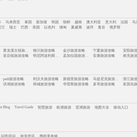
南
云南
新疆
西藏
四川
台湾
山东
河南
湖南
贵州
内蒙古
浙江
本
马来西亚
泰国
新加坡
韩国
朝鲜
越南
澳大利亚
意大利
法国
马
岛
乌镇
张家界
荷兰
瑞士
巴西
美国
以色列
缅甸
夏威夷
迪拜
曼谷
俄罗斯
本
马来西亚
泰国
新加坡
韩国
朝鲜
越南
澳大利亚
意大利
法国
马
黄龙溪古镇旅游攻略
铜川旅游攻略
金沙旅游攻略
宁夏旅游攻略
安阳旅
荷兰
瑞士
巴西
美国
以色列
缅甸
夏威夷
迪拜
曼谷
俄罗斯
皇后镇旅游攻略
明尼阿波利斯旅游攻略
孟加拉国旅游攻略
安康旅游攻略
南充旅
安远旅游攻略
俄罗斯旅游攻略
临海旅游攻略
卡帕莱旅游攻略
福冈旅
日月潭旅游攻略
科林斯旅游攻略
盐池旅游攻略
卢布旅游攻略
漯河旅游攻略
楠溪江旅游攻略
科克旅游攻略
威斯巴登旅游攻略
揭阳旅
济州岛旅游攻略
虎林旅游攻略
嘉义旅游攻略
茶陵旅游攻略
周庄旅
padi旅游攻略
利沃夫旅游攻略
新德里旅游攻略
马提尼克旅游攻略
浙江旅
阿拉贡旅游攻略
墨竹工卡旅游攻略
新山旅游攻略
太鲁阁旅游攻略
理县旅
洪湖旅游攻略
韩城旅游攻略
华雷斯旅游攻略
多哥旅游攻略
富国岛
亚特兰大旅游攻略
束河旅游攻略
乌法旅游攻略
哈尔施塔特旅游攻略
吴江旅游攻略
汕尾旅游攻略
溧阳旅游攻略
博德旅游攻略
庆阳旅游攻略
雷尼尔旅游攻略
璧山旅游攻略
比萨旅游攻略
阿勒泰
佛冈旅游攻略
天堂岛旅游攻略
兰州旅游攻略
花莲旅游攻略
丹巴旅
沃尔夫斯堡旅游攻略
新泽西州旅游攻略
那霸旅游攻略
圣西罗旅游攻略
库伦旗
泰安旅游攻略
瓜达拉哈拉旅游攻略
呼伦贝尔旅游攻略
玉环旅游攻略
罗马旅
喀什旅游攻略
吉安旅游攻略
库尔勒旅游攻略
麦德林旅游攻略
青岛旅
东极岛旅游攻略
拜县旅游攻略
英格兰旅游攻略
大石桥旅游攻略
奈梅亨
om Blog
Travel Guide
智慧旅游
欧洲旅游
亚洲旅游
地图大全
移动入口
吕梁旅游攻略
宁陕旅游攻略
埃塞俄比亚旅游攻略
黄山市旅游攻略
抚顺旅
江阴旅游攻略
巴里岛旅游攻略
广元旅游攻略
比勒陀利亚旅游攻略
伊犁旅
萨拉戈萨旅游攻略
天堂岛旅游攻略
鹿儿岛旅游攻略
波罗的海旅游攻略
防城港
三亚 旅游攻略
岱山旅游攻略
莫干山旅游攻略
佳县旅游攻略
海德堡
艾克斯旅游攻略
天门旅游攻略
卢森堡旅游攻略
兴义旅游攻略
会泽旅
匈牙利旅游攻略
嘉善旅游攻略
邵阳旅游攻略
约翰内斯堡旅游攻略
崇明旅游攻略
柬埔寨旅游攻略
莱芜旅游攻略
夏门旅游攻略
携程美食林
毕节旅游攻略
问答提问
旅游攻略
普林斯顿旅游攻略
吉马良斯旅游攻略
火山口湖旅游攻略
宝鸡旅
廊坊旅游攻略
聊城旅游攻略
牡丹江旅游攻略
塞内加尔旅游攻略
堪培拉
绥中旅游攻略
波密旅游攻略
葫芦岛旅游攻略
铜鼓旅游攻略
伊达旅
奎屯旅游攻略
富森旅游攻略
牙买加旅游攻略
巴里旅游攻略
东乌旗
问答提问
天津旅游攻略
旅游资讯
阳山旅游攻略
携程美食林
福建土楼旅游攻略
上虞旅游攻略
比萨旅