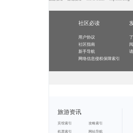
马里博尔旅游攻略
中山旅游攻略
天目湖旅游攻略
摩纳哥旅游攻略
盐城旅游攻略
乌兰浩特旅游攻略
玉环旅游攻略
安提瓜和巴布达旅游攻略
波多黎各旅游攻略
博尔塔拉旅游攻略
南昌旅游攻略
普卡旅游攻略
丰都旅游攻略
连江旅游攻略
伊宁旅游攻略
黔西南旅游攻略
清迈旅游攻略
五泄旅游攻略
普洱旅游攻略
巴布达旅游攻略
克里米亚旅游攻略
中卫旅游攻略
涠洲岛旅游攻略
南戴河旅游攻略
荔浦旅游攻略
哈密旅游攻略
苏黎世湖旅游攻略
社区必读
温德米尔旅游攻略
驻马店旅游攻略
荆门旅游攻略
罗马旅游攻略
克鲁姆洛夫旅游攻略
那曲地区旅游攻略
卡塔旅游攻略
laksa旅游攻略
涩谷旅游攻略
苏拉威西旅游攻略
美因茨旅游攻略
雁荡山旅游攻略
双廊旅游攻略
放鸡岛旅游攻略
佐贺旅游攻略
海丰旅游攻略
水原旅游攻略
用户协议
文昌旅游攻略
新昌旅游攻略
察隅旅游攻略
汉中旅游攻略
苏梅岛旅游攻略
弥勒旅游攻略
宿务旅游攻略
社区指南
巴登巴登旅游攻略
陇南旅游攻略
拉脱维亚旅游攻略
列城旅游攻略
德化旅游攻略
赫尔辛基旅游攻略
栾川旅游攻略
璧山旅游攻略
商丘旅游攻略
新手导航
班夫国家公园旅游攻略
坝上旅游攻略
吉尔吉斯斯坦旅游攻略
尼斯旅游攻略
马来西亚旅游攻略
拉姆岛旅游攻略
广元旅游攻略
penang旅游攻略
雅加达旅游攻略
网络信息侵权保障索引
丹佛旅游攻略
安特卫普旅游攻略
纳帕旅游攻略
宁化旅游攻略
乐昌旅游攻略
华盛顿旅游攻略
冲绳岛旅游攻略
里约热内卢旅游攻略
布拉格旅游攻略
依兰旅游攻略
勒阿弗尔旅游攻略
菏泽旅游攻略
玉树旅游攻略
亚历山大旅游攻略
延边旅游攻略
兰溪旅游攻略
马拉桑旅游攻略
新港旅游攻略
桃园旅游攻略
菲律宾旅游攻略
密尔沃基旅游攻略
营口旅游攻略
悉尼旅游攻略
洞爷湖旅游攻略
西宁旅游攻略
蓝湾旅游攻略
黎川旅游攻略
克尔曼省旅游攻略
新加坡旅游攻略
北马里亚纳旅游攻略
卡萨布兰卡旅游攻略
清远旅游攻略
浑源旅游攻略
塔河旅游攻略
博登湖旅游攻略
神奈川县旅游攻略
芙花芬岛旅游攻略
垦丁旅游攻略
马萨诸塞州旅游攻略
榆次旅游攻略
印第安纳波利斯旅游攻略
武隆旅游攻略
圣迭戈旅游攻略
乡城旅游攻略
丹嫩沙多旅游攻略
布宜诺斯艾利斯旅游攻略
摩纳哥城旅游攻略
普吉岛旅游攻略
巴拉望旅游攻略
仙都旅游攻略
金门旅游攻略
丹佛旅游攻略
比斯特旅游攻略
加纳旅游攻略
通化旅游攻略
长崎旅游攻略
普宁旅游攻略
西西里岛旅游攻略
德国旅游攻略
拉斯维加斯旅游攻略
冲绳县旅游攻略
和田旅游攻略
巴林右旗旅游攻略
旅游资讯
雷州旅游攻略
蜜月岛旅游攻略
乌海旅游攻略
九华山旅游攻略
奉节旅游攻略
沃尔夫斯堡旅游攻略
四姑娘山旅游攻略
同仁旅游攻略
婺源旅游攻略
郎木寺旅游攻略
蒙特雷旅游攻略
龙里旅游攻略
土库曼斯坦旅游攻略
芒市旅游攻略
宿雾旅游攻略
宾馆索引
攻略索引
桑给巴尔岛旅游攻略
青浦旅游攻略
泰国旅游攻略
南非旅游攻略
肇庆旅游攻略
江都旅游攻略
波恩旅游攻略
圣安德鲁斯旅游攻略
宜良旅游攻略
机票索引
网站导航