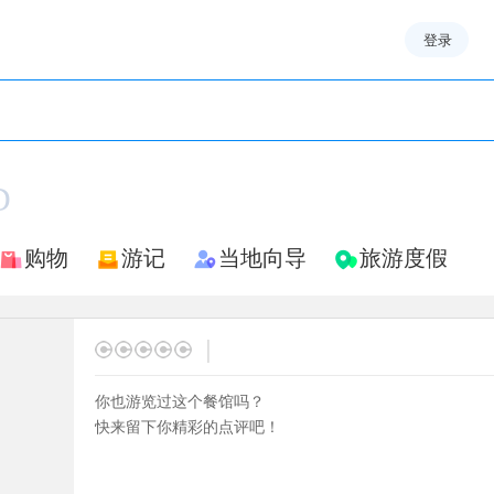
登录
D
购物
游记
当地向导
旅游度假
|
你也游览过这个餐馆吗？
快来留下你精彩的点评吧！