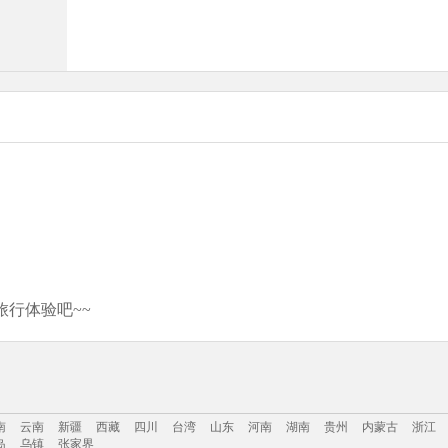
行体验吧~~
南
云南
新疆
西藏
四川
台湾
山东
河南
湖南
贵州
内蒙古
浙江
岛
乌镇
张家界