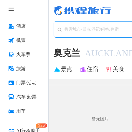
酒店
搜索城市/景点/游记/问答/住宿
机票
奥克兰
AUCKLAN
火车票
景点
住宿
美食
旅游
门票·活动
汽车·船票
用车
暂无图片
NEW
AI行程助手